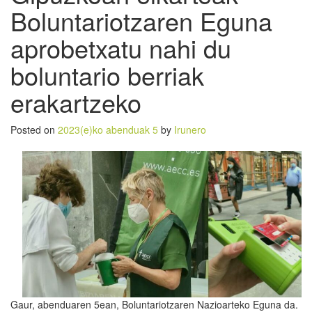
Boluntariotzaren Eguna
aprobetxatu nahi du
boluntario berriak
erakartzeko
Posted on
2023(e)ko abenduak 5
by
Irunero
Gaur, abenduaren 5ean, Boluntariotzaren Nazioarteko Eguna da.