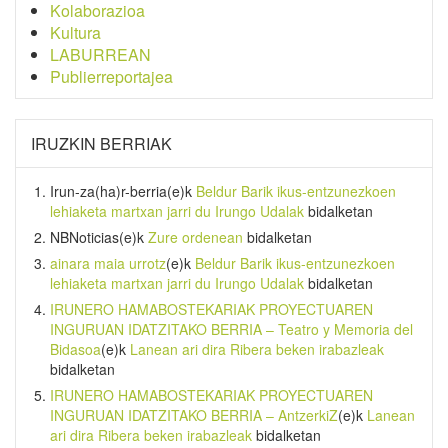
Kolaborazioa
Kultura
LABURREAN
Publierreportajea
IRUZKIN BERRIAK
Irun-za(ha)r-berria
(e)k
Beldur Barik ikus-entzunezkoen
lehiaketa martxan jarri du Irungo Udalak
bidalketan
NBNoticias
(e)k
Zure ordenean
bidalketan
ainara maia urrotz
(e)k
Beldur Barik ikus-entzunezkoen
lehiaketa martxan jarri du Irungo Udalak
bidalketan
IRUNERO HAMABOSTEKARIAK PROYECTUAREN
INGURUAN IDATZITAKO BERRIA – Teatro y Memoria del
Bidasoa
(e)k
Lanean ari dira Ribera beken irabazleak
bidalketan
IRUNERO HAMABOSTEKARIAK PROYECTUAREN
INGURUAN IDATZITAKO BERRIA – AntzerkiZ
(e)k
Lanean
ari dira Ribera beken irabazleak
bidalketan