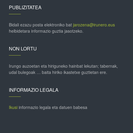
PUBLIZITATEA
Bidali ezazu posta elektroniko bat
jarozena@irunero.eus
helbidetara informazio guztia jasotzeko.
NON LORTU
Irungo auzoetan eta hiriguneko hainbat lekutan; tabernak,
udal bulegoak … baita hiriko ikastetxe guztietan ere.
INFORMAZIO LEGALA
Ikusi
informazio legala eta datuen babesa