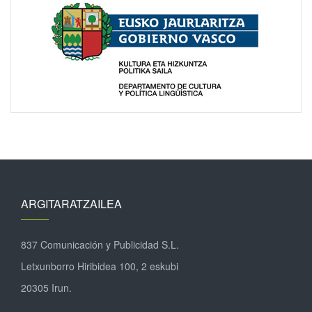
ARGITARATZAILEA
837 Comunicación y Publicidad S.L.
Letxunborro Hiribidea 100, 2 eskubi
20305 Irun.