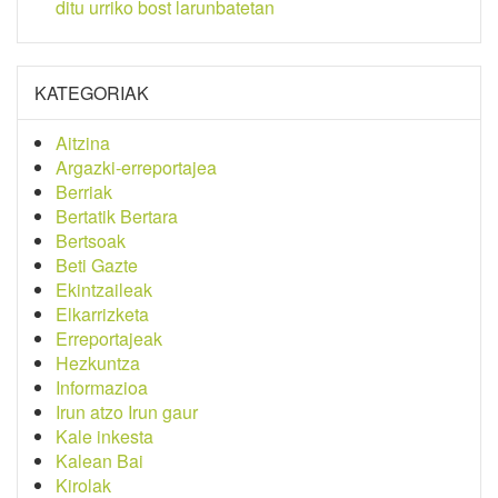
ditu urriko bost larunbatetan
KATEGORIAK
Aitzina
Argazki-erreportajea
Berriak
Bertatik Bertara
Bertsoak
Beti Gazte
Ekintzaileak
Elkarrizketa
Erreportajeak
Hezkuntza
Informazioa
Irun atzo Irun gaur
Kale inkesta
Kalean Bai
Kirolak