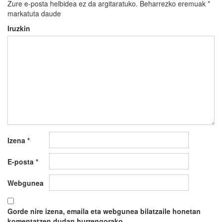
Zure e-posta helbidea ez da argitaratuko.
Beharrezko eremuak
*
markatuta daude
Iruzkin
Izena
*
E-posta
*
Webgunea
Gorde nire izena, emaila eta webgunea bilatzaile honetan
komentatzen dudan hurrengorako.