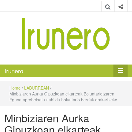
Irunero
Irungo euskarazko aldizkaria
Irunero
Home
/
LABURREAN
/
Minbiziaren Aurka Gipuzkoan elkarteak Boluntariotzaren
Eguna aprobetxatu nahi du boluntario berriak erakartzeko
Minbiziaren Aurka
Gipuzkoan elkarteak