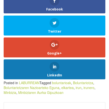
Facebook
Twitter
Google+
LinkedIn
Posted in
LABURREAN
Tagged
boluntarioak
,
Boluntariotza
,
Boluntariotzaren Nazioarteko Eguna
,
elkartea
,
irun
,
irunero
,
Minbizia
,
Minbiziaren Aurka Gipuzkoan