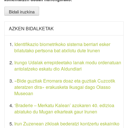
AZKEN BIDALKETAK
Identifikazio biometrikoko sistema berriari esker
bilatutako pertsona bat atxilotu dute Irunen
Irungo Udalak errepideetako lanak modu ordenatuan
antolatzeko eskatu dio Aldundiari
«Bide guztiak Erromara doaz eta guztiak Cuzcotik
ateratzen dira» erakusketa ikusgai dago Oiasso
Museoan
‘Braderie – Merkatu Kalean’ azokaren 40. edizioa
abiatuko du Mugan elkarteak gaur Irunen
Irun Zuzenean zikloak bederatzi kontzertu eskainiko