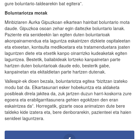
gure boluntario-taldearekin bat egitera”.
Boluntariotza motak
Minbiziaren Aurka Gipuzkoan elkartean hainbat boluntario mota
daude. Gipuzkoa osoan zehar egin daitezke boluntario lanak.
Paziente eta senideekin lan egiten duten boluntarioak
akonpainamendua eta laguntza eskaintzen dizkiete ospitaleetan
eta etxeetan, kontsulta medikoetara eta tratamenduetara joaten
laguntzen diete eta etxetik kanpo oinarrizko kudeaketak egiten
laguntzea. Bestetik, baliabideak lortzeko kanpainetan parte
hartzen duten boluntarioak daude edo, besterik gabe,
kanpainetan eta ekitaldietan parte hartzen dutenak.
Vallespir-ek dioen bezala, boluntariotza egitea “bizitzan izateko
modu bat da. Elkartasunari esker hobekuntza eta aldaketa
posibleak direla jakitea da, zuk jartzen duzun harri-koskorra zure
egoera eta erabilgarritasunera gehien egokitzen den eran
eskaintzea da”. Horregatik, gizarte osoa animatzen dute bere
taldeko kide izatera eta, bere denborarekin, pazienteei eta haien
senideei laguntzera.