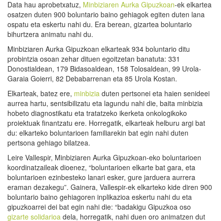
Data hau aprobetxatuz,
Minbiziaren Aurka Gipuzkoan
-ek elkartea
osatzen duten 900 boluntario baino gehiagok egiten duten lana
ospatu eta eskertu nahi du. Era berean, gizartea boluntario
bihurtzera animatu nahi du.
Minbiziaren Aurka Gipuzkoan elkarteak 934 boluntario ditu
probintzia osoan zehar dituen egoitzetan banatuta: 331
Donostialdean, 179 Bidasoaldean, 158 Tolosaldean, 99 Urola-
Garaia Goierri, 82 Debabarrenan eta 85 Urola Kostan.
Elkarteak, batez ere,
minbizia
duten pertsonei eta haien senideei
aurrea hartu, sentsibilizatu eta lagundu nahi die, baita minbizia
hobeto diagnostikatu eta tratatzeko ikerketa onkologikoko
proiektuak finantzatu ere. Horregatik, elkarteak helburu argi bat
du: elkarteko boluntarioen familiarekin bat egin nahi duten
pertsona gehiago bilatzea.
Leire Vallespir, Minbiziaren Aurka Gipuzkoan-eko boluntarioen
koordinatzaileak dioenez, “boluntarioen elkarte bat gara, eta
boluntarioen ezinbesteko lanari esker, gure jarduera aurrera
eraman dezakegu”. Gainera, Vallespir-ek elkarteko kide diren 900
boluntario baino gehiagoren inplikazioa eskertu nahi du eta
gipuzkoarrei dei bat egin nahi die: “badakigu Gipuzkoa oso
gizarte solidarioa
dela, horregatik, nahi duen oro animatzen dut