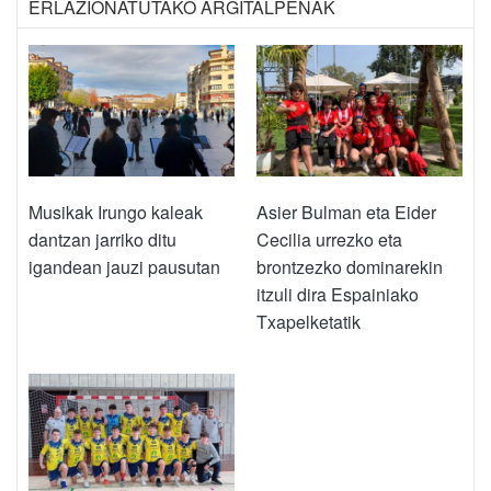
ERLAZIONATUTAKO ARGITALPENAK
Musikak Irungo kaleak
Asier Bulman eta Eider
dantzan jarriko ditu
Cecilia urrezko eta
igandean jauzi pausutan
brontzezko dominarekin
itzuli dira Espainiako
Txapelketatik