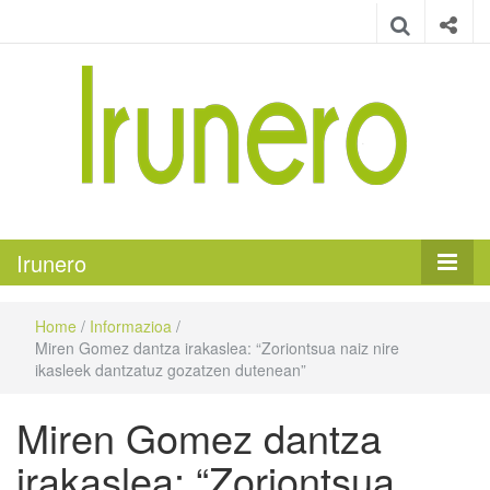
Irunero
Irungo euskarazko aldizkaria
Irunero
Home
/
Informazioa
/
Miren Gomez dantza irakaslea: “Zoriontsua naiz nire
ikasleek dantzatuz gozatzen dutenean”
Miren Gomez dantza
irakaslea: “Zoriontsua