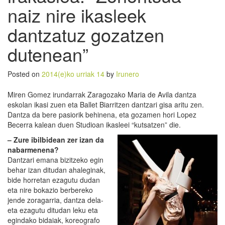
naiz nire ikasleek
dantzatuz gozatzen
dutenean”
Posted on
2014(e)ko urriak 14
by
Irunero
Miren Gomez irundarrak Zaragozako Maria de Avila dantza
eskolan ikasi zuen eta Ballet Biarritzen dantzari gisa aritu zen.
Dantza da bere pasiorik behinena, eta gozamen hori Lopez
Becerra kalean duen Studioan ikasleei “kutsatzen” die.
– Zure ibilbidean zer izan da
nabarmenena?
Dantzari emana bizitzeko egin
behar izan ditudan ahaleginak,
bide horretan ezagutu dudan
eta nire bokazio berbereko
jende zoragarria, dantza dela-
eta ezagutu ditudan leku eta
egindako bidaiak, koreografo