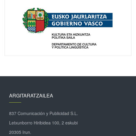
ARGITARATZAILEA
837 Comunicación y Publicidad S.L.
Letxunborro Hiribidea 100, 2 eskubi
20305 Irun.