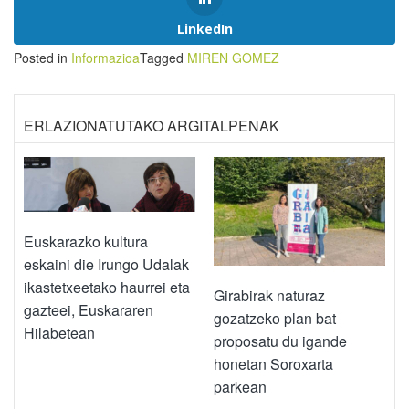
LinkedIn
Posted in
Informazioa
Tagged
MIREN GOMEZ
ERLAZIONATUTAKO ARGITALPENAK
Euskarazko kultura
eskaini die Irungo Udalak
ikastetxeetako haurrei eta
Girabirak naturaz
gazteei, Euskararen
gozatzeko plan bat
Hilabetean
proposatu du igande
honetan Soroxarta
parkean