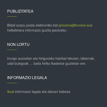
PUBLIZITATEA
Bidali ezazu posta elektroniko bat
jarozena@irunero.eus
helbidetara informazio guztia jasotzeko.
NON LORTU
Irungo auzoetan eta hiriguneko hainbat lekutan; tabernak,
udal bulegoak … baita hiriko ikastetxe guztietan ere.
INFORMAZIO LEGALA
Ikusi
informazio legala eta datuen babesa