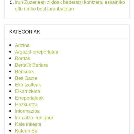
Irun Zuzenean zikloak bederatzi kontzertu eskainiko
ditu urriko bost larunbatetan
KATEGORIAK
Aitzina
Argazki-erreportajea
Berriak
Bertatik Bertara
Bertsoak
Beti Gazte
Ekintzaileak
Elkarrizketa
Erreportajeak
Hezkuntza
Informazioa
Irun atzo Irun gaur
Kale inkesta
Kalean Bai