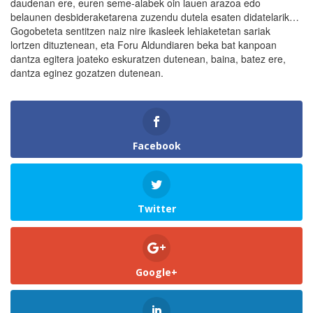
daudenan ere, euren seme-alabek oin lauen arazoa edo
belaunen desbideraketarena zuzendu dutela esaten didatelarik…
Gogobeteta sentitzen naiz nire ikasleek lehiaketetan sariak
lortzen dituztenean, eta Foru Aldundiaren beka bat kanpoan
dantza egitera joateko eskuratzen dutenean, baina, batez ere,
dantza eginez gozatzen dutenean.
Facebook
Twitter
Google+