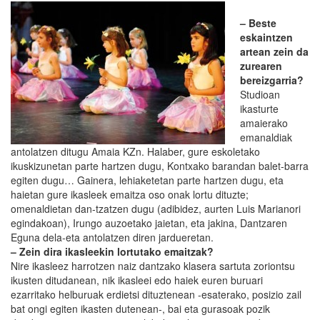
– Beste
eskaintzen
artean zein da
zurearen
bereizgarria?
Studioan
ikasturte
amaierako
emanaldiak
antolatzen ditugu Amaia KZn. Halaber, gure eskoletako
ikuskizunetan parte hartzen dugu, Kontxako barandan balet-barra
egiten dugu… Gainera, lehiaketetan parte hartzen dugu, eta
haietan gure ikasleek emaitza oso onak lortu dituzte;
omenaldietan dan-tzatzen dugu (adibidez, aurten Luis Marianori
egindakoan), Irungo auzoetako jaietan, eta jakina, Dantzaren
Eguna dela-eta antolatzen diren jardueretan.
– Zein dira ikasleekin lortutako emaitzak?
Nire ikasleez harrotzen naiz dantzako klasera sartuta zoriontsu
ikusten ditudanean, nik ikasleei edo haiek euren buruari
ezarritako helburuak erdietsi dituztenean -esaterako, posizio zail
bat ongi egiten ikasten dutenean-, bai eta gurasoak pozik