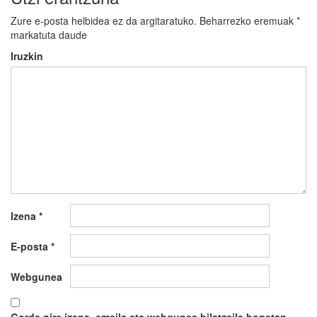
Zure e-posta helbidea ez da argitaratuko.
Beharrezko eremuak
*
markatuta daude
Iruzkin
Izena
*
E-posta
*
Webgunea
Gorde nire izena, emaila eta webgunea bilatzaile honetan