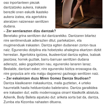
oso inportanteen piezak
dantzatzeko aukera, irakasle
bereziki onen eskutik ikasteko
aukera izatea, eta agertokira
ateratzen naizenean sentitzen
dudana.
– Zer sentiarazten dizu dantzak?
Benetako grina sentitzen dut dantzarekiko. Dantzaren bitartez
nire sentimenduak adierazten ditut, partekatzen, eta
mugimenduak irakasten. Dantza egiten dudanean zorion-tsua
naiz. Eguneroko diziplina eta hobetzeko ahalegina ekartzen dizkit
herrestan. Agertokira igotzea, ikusleentzat dantza egitea, txaloak
jasotzea; horrek guztiak, barru-barruan sentitzen dudana
adieraziz, asko gogobetzen nau, eguneroko lanaren lanaz.
Bestalde, dantzari esker, nire eguneroko bizitza erosoagoa da,
nire gorputza arin eta malgu dagoenez gazteago sentitzen naiz.
– Zer eskaintzen duzu Miren Gomez Dantza Studioan?
Dantza klasikoaren irakaskuntza, maila guztietan, 4 urteko
haurretatik hasita helduentzako baleteraino. Dantza garaikidea
ere irakasten dut; estilo modernoagoa oinarri klasikotik abiatuta.
Azkenik, Body Balleta aipatuko dut: ariketa sorta bat da, dantza,
Zumba eta Kizomba nahasten dituena.