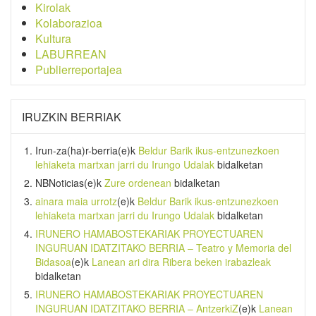
Kirolak
Kolaborazioa
Kultura
LABURREAN
Publierreportajea
IRUZKIN BERRIAK
Irun-za(ha)r-berria
(e)k
Beldur Barik ikus-entzunezkoen
lehiaketa martxan jarri du Irungo Udalak
bidalketan
NBNoticias
(e)k
Zure ordenean
bidalketan
ainara maia urrotz
(e)k
Beldur Barik ikus-entzunezkoen
lehiaketa martxan jarri du Irungo Udalak
bidalketan
IRUNERO HAMABOSTEKARIAK PROYECTUAREN
INGURUAN IDATZITAKO BERRIA – Teatro y Memoria del
Bidasoa
(e)k
Lanean ari dira Ribera beken irabazleak
bidalketan
IRUNERO HAMABOSTEKARIAK PROYECTUAREN
INGURUAN IDATZITAKO BERRIA – AntzerkiZ
(e)k
Lanean