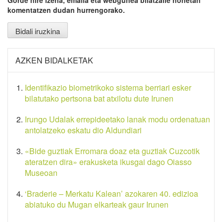
komentatzen dudan hurrengorako.
AZKEN BIDALKETAK
Identifikazio biometrikoko sistema berriari esker
bilatutako pertsona bat atxilotu dute Irunen
Irungo Udalak errepideetako lanak modu ordenatuan
antolatzeko eskatu dio Aldundiari
«Bide guztiak Erromara doaz eta guztiak Cuzcotik
ateratzen dira» erakusketa ikusgai dago Oiasso
Museoan
‘Braderie – Merkatu Kalean’ azokaren 40. edizioa
abiatuko du Mugan elkarteak gaur Irunen