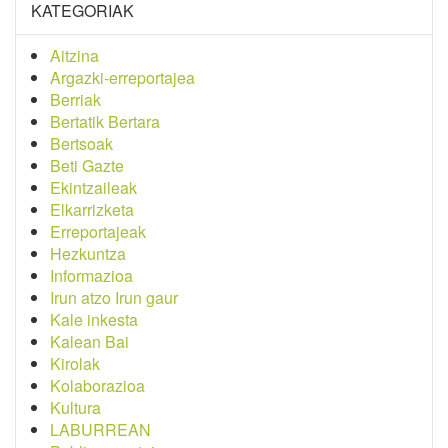
KATEGORIAK
Aitzina
Argazki-erreportajea
Berriak
Bertatik Bertara
Bertsoak
Beti Gazte
Ekintzaileak
Elkarrizketa
Erreportajeak
Hezkuntza
Informazioa
Irun atzo Irun gaur
Kale inkesta
Kalean Bai
Kirolak
Kolaborazioa
Kultura
LABURREAN