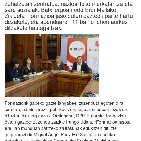
zehatzetan zentratua: nazioarteko merkataritza eta
sare sozialak. Batxilergoan edo Erdi Mailako
Zikloetan formazioa jaso duten gazteek parte hartu
dezakete, eta abenduaren 11 baino lehen aurkez
ditzakete hautagaitzak.
Formaziorik gabeko gazte langabeei zuzenduta egoten dira,
sarritan, administrazio publikoek enpleguaren arloan luzatzen
dituzten diru-laguntzak. Oraingoan, DBHtik gorako formazioa
duten gazteei zuzendu zaizkie Irungo Udala. “Formazioa jasota
ere, lan munduan sartzeko zailtasunak edukitzen dituzte”,
gogorarazi du Miguel Ángel Páez Hiri Sustapena arloko
ordezkariak. Espainiako Gobernuko Enplegu Ministerioak