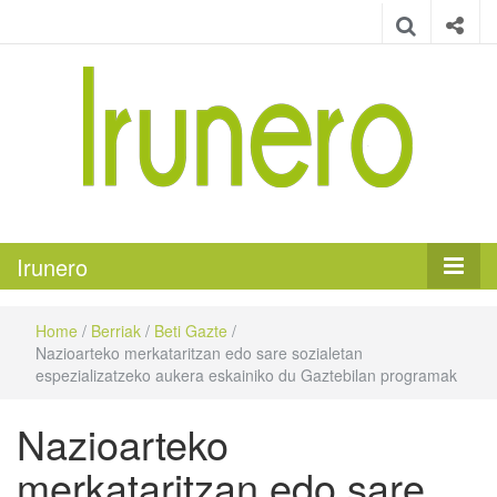
Irunero
Irungo euskarazko aldizkaria
Irunero
Home
/
Berriak
/
Beti Gazte
/
Nazioarteko merkataritzan edo sare sozialetan
espezializatzeko aukera eskainiko du Gaztebilan programak
Nazioarteko
merkataritzan edo sare