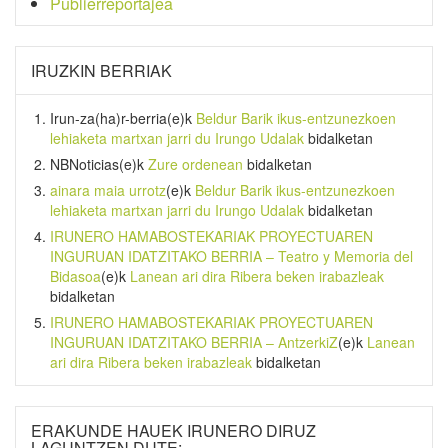
Publierreportajea
IRUZKIN BERRIAK
Irun-za(ha)r-berria
(e)k
Beldur Barik ikus-entzunezkoen
lehiaketa martxan jarri du Irungo Udalak
bidalketan
NBNoticias
(e)k
Zure ordenean
bidalketan
ainara maia urrotz
(e)k
Beldur Barik ikus-entzunezkoen
lehiaketa martxan jarri du Irungo Udalak
bidalketan
IRUNERO HAMABOSTEKARIAK PROYECTUAREN
INGURUAN IDATZITAKO BERRIA – Teatro y Memoria del
Bidasoa
(e)k
Lanean ari dira Ribera beken irabazleak
bidalketan
IRUNERO HAMABOSTEKARIAK PROYECTUAREN
INGURUAN IDATZITAKO BERRIA – AntzerkiZ
(e)k
Lanean
ari dira Ribera beken irabazleak
bidalketan
ERAKUNDE HAUEK IRUNERO DIRUZ
LAGUNTZEN DUTE: