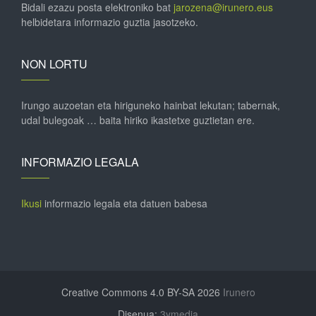
Bidali ezazu posta elektroniko bat
jarozena@irunero.eus
helbidetara informazio guztia jasotzeko.
NON LORTU
Irungo auzoetan eta hiriguneko hainbat lekutan; tabernak,
udal bulegoak … baita hiriko ikastetxe guztietan ere.
INFORMAZIO LEGALA
Ikusi
informazio legala eta datuen babesa
Creative Commons 4.0 BY-SA 2026
Irunero
Disenua:
3ymedia