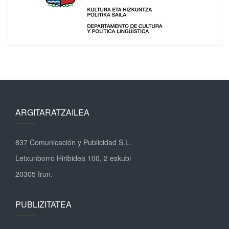
ARGITARATZAILEA
837 Comunicación y Publicidad S.L.
Letxunborro Hiribidea 100, 2 eskubi
20305 Irun.
PUBLIZITATEA