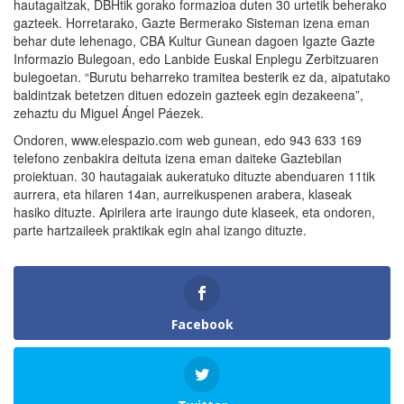
hautagaitzak, DBHtik gorako formazioa duten 30 urtetik beherako
gazteek. Horretarako, Gazte Bermerako Sisteman izena eman
behar dute lehenago, CBA Kultur Gunean dagoen Igazte Gazte
Informazio Bulegoan, edo Lanbide Euskal Enplegu Zerbitzuaren
bulegoetan. “Burutu beharreko tramitea besterik ez da, aipatutako
baldintzak betetzen dituen edozein gazteek egin dezakeena”,
zehaztu du Miguel Ángel Páezek.
Ondoren, www.elespazio.com web gunean, edo 943 633 169
telefono zenbakira deituta izena eman daiteke Gaztebilan
proiektuan. 30 hautagaiak aukeratuko dituzte abenduaren 11tik
aurrera, eta hilaren 14an, aurreikuspenen arabera, klaseak
hasiko dituzte. Apirilera arte iraungo dute klaseek, eta ondoren,
parte hartzaileek praktikak egin ahal izango dituzte.
Facebook