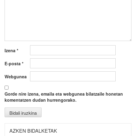
Izena
*
E-posta
*
Webgunea
Gorde nire izena, emaila eta webgunea bilatzaile honetan
komentatzen dudan hurrengorako.
AZKEN BIDALKETAK