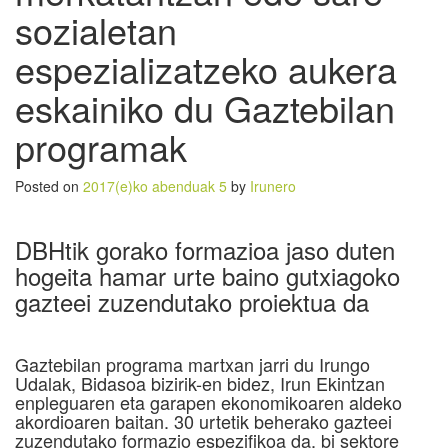
sozialetan
espezializatzeko aukera
eskainiko du Gaztebilan
programak
Posted on
2017(e)ko abenduak 5
by
Irunero
DBHtik gorako formazioa jaso duten
hogeita hamar urte baino gutxiagoko
gazteei zuzendutako proiektua da
Gaztebilan programa martxan jarri du Irungo
Udalak, Bidasoa bizirik-en bidez, Irun Ekintzan
enpleguaren eta garapen ekonomikoaren aldeko
akordioaren baitan. 30 urtetik beherako gazteei
zuzendutako formazio espezifikoa da, bi sektore