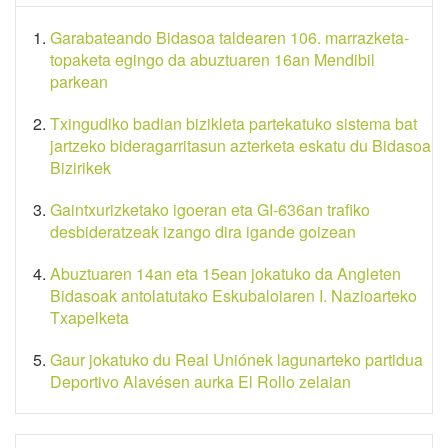
Garabateando Bidasoa taldearen 106. marrazketa-
topaketa egingo da abuztuaren 16an Mendibil
parkean
Txingudiko badian bizikleta partekatuko sistema bat
jartzeko bideragarritasun azterketa eskatu du Bidasoa
Bizirikek
Gaintxurizketako igoeran eta GI-636an trafiko
desbideratzeak izango dira igande goizean
Abuztuaren 14an eta 15ean jokatuko da Angleten
Bidasoak antolatutako Eskubaloiaren I. Nazioarteko
Txapelketa
Gaur jokatuko du Real Uniónek lagunarteko partidua
Deportivo Alavésen aurka El Rollo zelaian