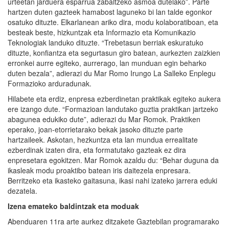
urteetan jarduera esparrua zabaltzeko asmoa dutelako”. Parte
hartzen duten gazteek hamabost laguneko bi lan talde egonkor
osatuko dituzte. Elkarlanean ariko dira, modu kolaboratiboan, eta
besteak beste, hizkuntzak eta Informazio eta Komunikazio
Teknologiak landuko dituzte. “Trebetasun berriak eskuratuko
dituzte, konfiantza eta segurtasun giro batean, aurkezten zaizkien
erronkei aurre egiteko, aurrerago, lan munduan egin beharko
duten bezala”, adierazi du Mar Romo Irungo La Salleko Enplegu
Formazioko arduradunak.
Hilabete eta erdiz, enpresa ezberdinetan praktikak egiteko aukera
ere izango dute. “Formazioan landutako guztia praktikan jartzeko
abagunea edukiko dute”, adierazi du Mar Romok. Praktiken
eperako, joan-etorrietarako bekak jasoko dituzte parte
hartzaileek. Askotan, hezkuntza eta lan mundua errealitate
ezberdinak izaten dira, eta formatutako gazteak ez dira
enpresetara egokitzen. Mar Romok azaldu du: “Behar duguna da
ikasleak modu proaktibo batean iris daitezela enpresara.
Berritzeko eta ikasteko gaitasuna, ikasi nahi izateko jarrera eduki
dezatela.
Izena emateko baldintzak eta moduak
Abenduaren 11ra arte aurkez ditzakete Gaztebilan programarako