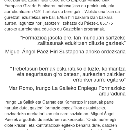
Europako Gizarte Funtsaren babesa jaso du proiektuak, eta
aurrekontuaren %91 hartuko du bere gain. “Albiste ona izan da
guretzat, ezustekoa ere bai, EAEn hiri bakarra izan baikara
aurten, laguntza hori jasotzen”, zehaztu du Páezek. 85.775
euroko aurrekontua edukiko du Gaztebilan programak.
“Formazioa jasota ere, lan munduan sartzeko
zailtasunak edukitzen dituzte gazteek”
Miguel Ángel Páez Hiri Sustapena arloko ordezkaria
“Trebetasun berriak eskuratuko dituzte, konfiantza
eta segurtasun giro batean, aurkezten zaizkien
erronkei aurre egiteko”
Mar Romo, Irungo La Salleko Enplegu Formazioko
arduraduna
Irungo La Sallek eta Garraio eta Komertzio Institutuak parte
hartuko dute, gazteei formazio espezifikoa eskaintzeko,
nazioarteko merkataritzan eta sare sozialetan. Miguel Ángel
Páezek argudiatu du sektoreen aukeraketa: “Ondo aurre egin
diote krisiari, eta kontratazioak egiteko beharra dute, datozen