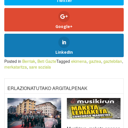
Twitter
Google+
LinkedIn
Posted in
Berriak
,
Beti Gazte
Tagged
ekimena
,
gaztea
,
gaztebilan
,
merkataritza
,
sare soziala
ERLAZIONATUTAKO ARGITALPENAK