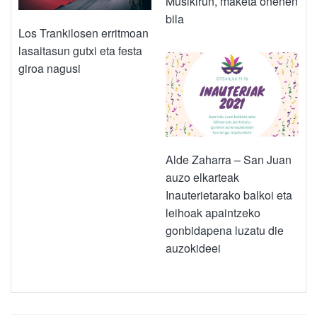
Musikirun, maketa onenen
bila
Los Trankilosen erritmoan
lasaitasun gutxi eta festa
giroa nagusi
Alde Zaharra – San Juan
auzo elkarteak
Inauterietarako balkoi eta
leihoak apaintzeko
gonbidapena luzatu die
auzokideei