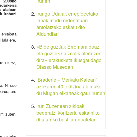
Irunen
. 2008ko
ndarkeria
o atalean
Irungo Udalak errepideetako
k irabazi
lanak modu ordenatuan
antolatzeko eskatu dio
Aldundiari
 lehiaketa
 Hala ere,
«Bide guztiak Erromara doaz
eta guztiak Cuzcotik ateratzen
dira» erakusketa ikusgai dago
re ustez,
Oiasso Museoan
‘Braderie – Merkatu Kalean’
la. Ni oso
azokaren 40. edizioa abiatuko
burura ere
du Mugan elkarteak gaur Irunen
Irun Zuzenean zikloak
bederatzi kontzertu eskainiko
rri zuten,
ditu urriko bost larunbatetan
ra egiteko