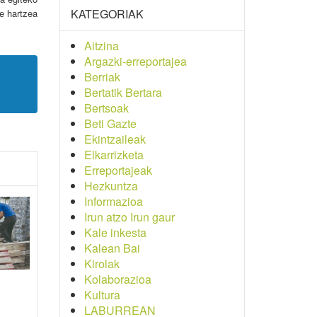
KATEGORIAK
te hartzea
Aitzina
Argazki-erreportajea
Berriak
Bertatik Bertara
Bertsoak
Beti Gazte
Ekintzaileak
Elkarrizketa
Erreportajeak
Hezkuntza
Informazioa
Irun atzo Irun gaur
Kale inkesta
Kalean Bai
Kirolak
Kolaborazioa
Kultura
LABURREAN