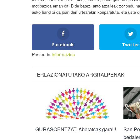
motibazioa eman dit. Bide batez, antolatzaileak zoriondu na
asko handitu da joan den urtearekin konparatuta, eta uste d
Facebook
Twitter
Posted in
Informazioa
ERLAZIONATUTAKO ARGITALPENAK
San Ped
GURASOENTZAT. Aberatsak gara!!!
pedalei