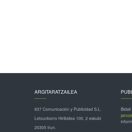
ARGITARATZAILEA
PUBL
837 Comunicación y Publicidad S.L.
Bidali
jaroz
Letxunborro Hiribidea 100, 2 eskubi
inform
20305 Irun.