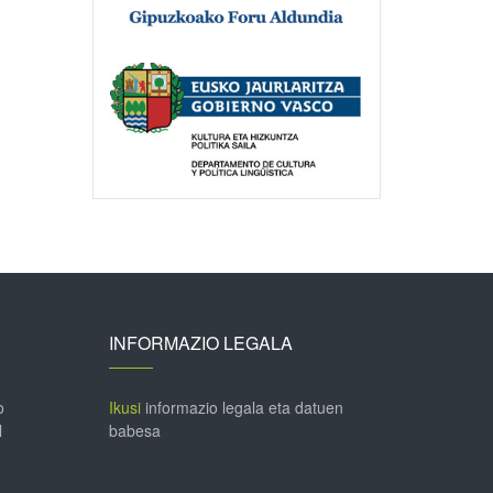
INFORMAZIO LEGALA
o
Ikusi
informazio legala eta datuen
l
babesa