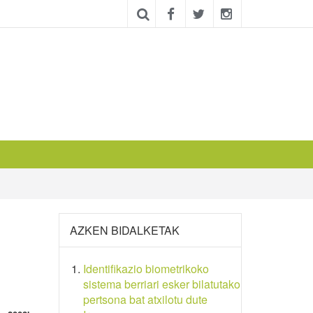
AZKEN BIDALKETAK
Identifikazio biometrikoko
sistema berriari esker bilatutako
pertsona bat atxilotu dute