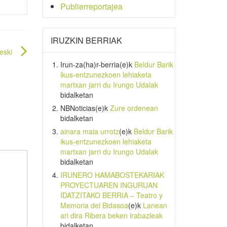
Publierreportajea
IRUZKIN BERRIAK
eski
Irun-za(ha)r-berria
(e)k
Beldur Barik
ikus-entzunezkoen lehiaketa
martxan jarri du Irungo Udalak
bidalketan
NBNoticias
(e)k
Zure ordenean
bidalketan
ainara maia urrotz
(e)k
Beldur Barik
ikus-entzunezkoen lehiaketa
martxan jarri du Irungo Udalak
bidalketan
IRUNERO HAMABOSTEKARIAK
PROYECTUAREN INGURUAN
IDATZITAKO BERRIA – Teatro y
Memoria del Bidasoa
(e)k
Lanean
ari dira Ribera beken irabazleak
bidalketan