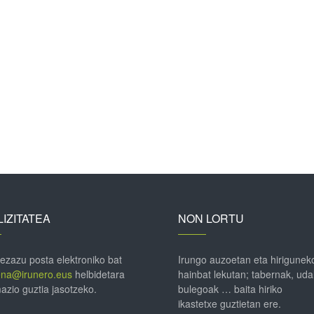
IZITATEA
NON LORTU
 ezazu posta elektroniko bat
Irungo auzoetan eta hirigunek
ena@irunero.eus
helbidetara
hainbat lekutan; tabernak, uda
azio guztia jasotzeko.
bulegoak … baita hiriko
ikastetxe guztietan ere.