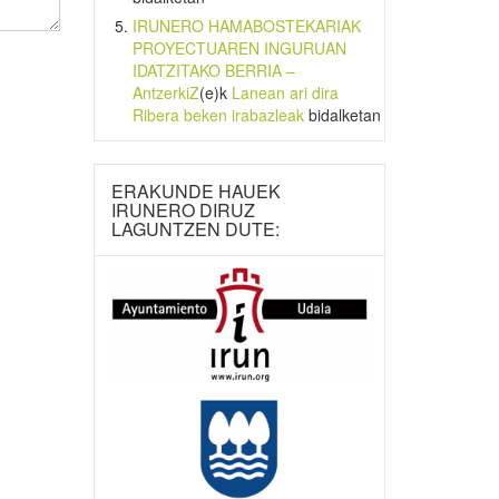
IRUNERO HAMABOSTEKARIAK
PROYECTUAREN INGURUAN
IDATZITAKO BERRIA –
AntzerkiZ
(e)k
Lanean ari dira
Ribera beken irabazleak
bidalketan
ERAKUNDE HAUEK
IRUNERO DIRUZ
LAGUNTZEN DUTE: