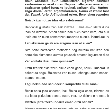
Asun Casasola Ipuin Lehiaketaren bigarren ediziok
sanferminetan erail zuten Nagore Laffageren amaren om
sexistaren gaiari buruzko ipuinak saritzen ditu. Aurten
Olga Alicia Ferrari argentinarraren,
Como el viento
lan
du,
Zeinek lortu du?
ipuinari esker. Bere lehen esperient
Noiztik izan duzu idazteko zaletasuna?
Betidanik gustatu izan zait idaztea. Baina asko idatzi dud
izan da niretzat. Amari esker izan nuen haren berri, eta au
inola ere ez nuen pentsatzen irabaziko nuenik. Harriduraz h
Lehiaketaren gaiak ere eragina izan al zuen?
Nire parte hartzearen motibazio nagusietako bat izan zen 
horrelako ekimenek aurrera pausoak ematen laguntzen dute.
Zer kontatu duzu zure ipuinean?
Tratu txarrak existitzen direla esan gabe, horiek ikusarazi 
eskertuta nago. Baldintza zen ipuina lehengo urtean irabazi
eraman nituen.
Lagunekin edo senideekin konpartitu duzu lana?
Behin saria jaso ondoren, bai. Baina egia esan, idazten ari
eta lotsa pixka bat sentitu nuen, inoiz ez delako nire testu b
Idazten jarraitzeko indarra eman dizu sariak?
Idazten jarraituko nuke irabazi edo ez, asko gustatzen zaid