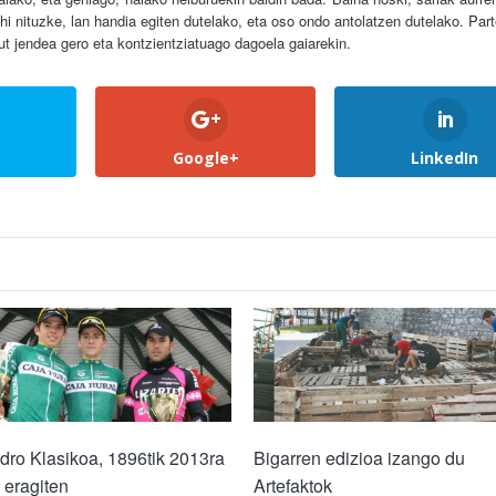
hi nituzke, lan handia egiten dutelako, eta oso ondo antolatzen dutelako. Par
ut jendea gero eta kontzientziatuago dagoela gaiarekin.
Google+
LinkedIn
ro Klasikoa, 1896tik 2013ra
Bigarren edizioa izango du
 eragiten
Artefaktok