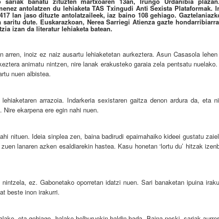
o sariak banatu zituzten martxoaren 13an, Irungo Urdanibia plazan
enez antolatzen du lehiaketa TAS Txingudi Anti Sexista Plataformak. I
 417 lan jaso dituzte antolatzaileek, iaz baino 108 gehiago. Gaztelaniazk
a saritu dute. Euskarazkoan, Nerea Sarriegi Atienza gazte hondarribiarra
zia izan da literatur lehiaketa batean.
an arren, inoiz ez naiz ausartu lehiaketetan aurkeztera. Asun Casasola lehen
rkeztera animatu nintzen, nire lanak erakusteko garaia zela pentsatu nuelako.
artu nuen albistea.
lehiaketaren arrazoia. Indarkeria sexistaren gaitza denon ardura da, eta ni
 Nire ekarpena ere egin nahi nuen.
nahi nituen. Ideia sinplea zen, baina badirudi epaimahaiko kideei gustatu zaie
 zuen lanaren azken esaldiarekin hastea. Kasu honetan ‘lortu du’ hitzak izen
 nintzela, ez. Gabonetako oporretan idatzi nuen. Sari banaketan ipuina iraku
at beste inon irakurri.
alako, eta gehiago, halako helburuekin baldin bada. Baina noski, sariak aurre