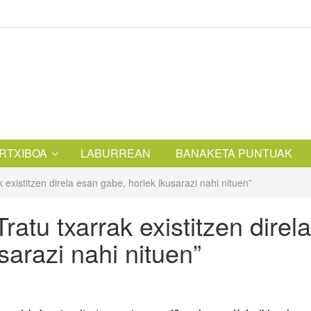
RTXIBOA
LABURREAN
BANAKETA PUNTUAK
xistitzen direla esan gabe, horiek ikusarazi nahi nituen”
tu txarrak existitzen direla
sarazi nahi nituen”