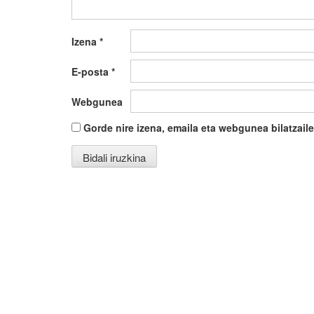
Izena
*
E-posta
*
Webgunea
Gorde nire izena, emaila eta webgunea bilatza