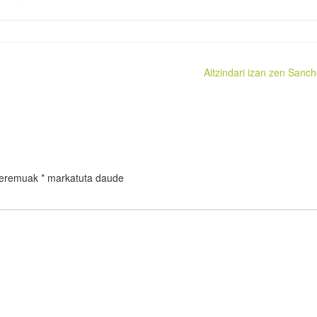
Aitzindari izan zen Sanch
 eremuak
*
markatuta daude