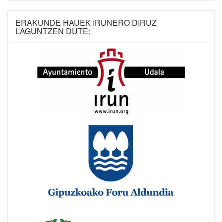
ERAKUNDE HAUEK IRUNERO DIRUZ
LAGUNTZEN DUTE: