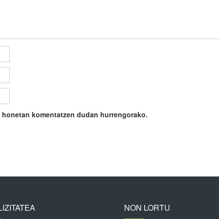
ile honetan komentatzen dudan hurrengorako.
IZITATEA
NON LORTU