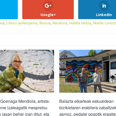
Google+
LinkedIn
lea
,
Liburu aurkezpena
,
liburua
,
literatura
,
nobela beltza
,
Noelia Loren
Goenaga Mendiola, artista:
Balazta elkarteak eskualdean
me izateagatik mespretxu
bizikletaren erabilera zabaltze
 jasan behar izan ditut, eta
asmoz, pedalei gogotik eragite