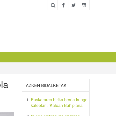
la
AZKEN BIDALKETAK
Euskararen birika berria Irungo
kaleetan: ‘Kalean Bai’ plana