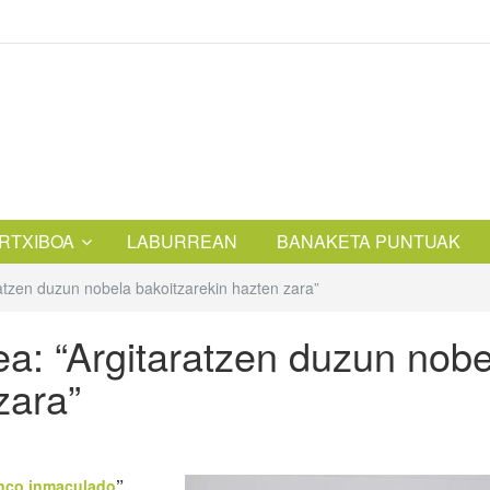
RTXIBOA
LABURREAN
BANAKETA PUNTUAK
ratzen duzun nobela bakoitzarekin hazten zara”
ea: “Argitaratzen duzun nobe
zara”
nco inmaculado
”