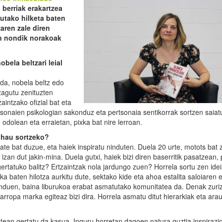
i berriak erakartzea
tutako hilketa baten
aren zale diren
en nondik norakoak
bela beltzari leial
 da, nobela beltz edo
zagutu zenituzten
aintzako ofizial bat eta
ertsonaien psikologian sakonduz eta pertsonaia sentikorrak sortzen saiat
odolean eta erraietan, pixka bat nire lerroan.
a hau sortzeko?
te bat duzue, eta haiek inspiratu ninduten. Duela 20 urte, motots bat
izan dut jakin-mina. Duela gutxi, haiek bizi diren baserritik pasatzean,
ertatuko balitz? Ertzaintzak nola jardungo zuen? Horrela sortu zen idei
ska baten hilotza aurkitu dute, sektako kide eta ahoa estalita saloiaren 
induen, baina liburukoa erabat asmatutako komunitatea da. Denak zuri
arropa marka egiteaz bizi dira. Horrela asmatu ditut hierarkiak eta ara
ean gertatu da kasua. Inguru horretan dagoen natura guztia inspirazio 