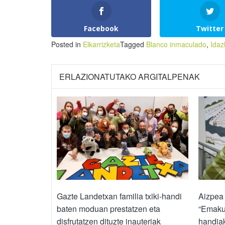
Facebook
Twitter
Posted in
Elkarrizketa
Tagged
Blanco inmaculado
,
Idaz
ERLAZIONATUTAKO ARGITALPENAK
Gazte Landetxan familia txiki-handi
Aizpea 
baten moduan prestatzen eta
“Emaku
disfrutatzen dituzte inauteriak
handiak