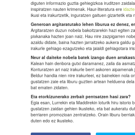
diguten informazio guztia gehiegizkoa iruditzen zaidal
inspiratzen nauten krimenak. Haur-literatura ere
idazte
ikusi eta irakurtzetik, inguratzen gaituen gizartetik eta 
Generoan argitaratutako lehen liburua ez denez, 
Argitaratzen duzun nobela bakoitzarekin hazi egiten zar
pixkanaka hazten joan naiz. Hau nire zazpigarren nobe
azaldu didate, baina hazten jarraitzeko aukera galdu ga
irakurle gehiago ezagutzeko eta jaialdi gehiagotara iris
Neur al daiteke nobela batek izango duen arrakasta
Kalean hain denbora gutxi daramanez, zaila da asmatzea
Konturatzen ari naiz irakurle berri askoren aipamenak j
Beldur handia nien nire irakurleei, ez bainekien nola o
gustatzen zaie eta liburu guztien artean helduena dela 
bat ematen zidaten.
Eta etorkizunerako zerbait pentsatzen hasi zara?
Egia esan, Lurrekin eta Maddirekin loturik hiru istorio 
gustatzen zaidan gehien ikusteko, eta bat aukeratu dut j
berriaren promozioan zentratzeko. Orain liburu berria
duten edo ez ikusteko.