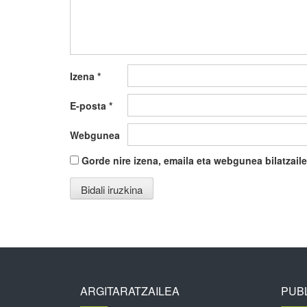
Izena
*
E-posta
*
Webgunea
Gorde nire izena, emaila eta webgunea bilatza
ARGITARATZAILEA
PUBL