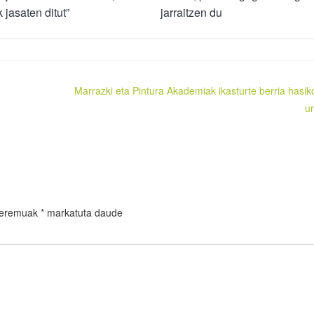
 jasaten ditut”
jarraitzen du
Marrazki eta Pintura Akademiak ikasturte berria hasik
ur
 eremuak
*
markatuta daude