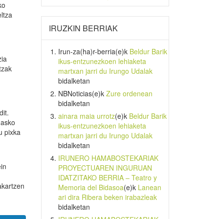
ko
eltza
IRUZKIN BERRIAK
Irun-za(ha)r-berria
(e)k
Beldur Barik
zia
ikus-entzunezkoen lehiaketa
tzak
martxan jarri du Irungo Udalak
bidalketan
NBNoticias
(e)k
Zure ordenean
bidalketan
it.
ainara maia urrotz
(e)k
Beldur Barik
 asko
ikus-entzunezkoen lehiaketa
u pixka
martxan jarri du Irungo Udalak
bidalketan
IRUNERO HAMABOSTEKARIAK
ein
PROYECTUAREN INGURUAN
IDATZITAKO BERRIA – Teatro y
akartzen
Memoria del Bidasoa
(e)k
Lanean
ari dira Ribera beken irabazleak
bidalketan