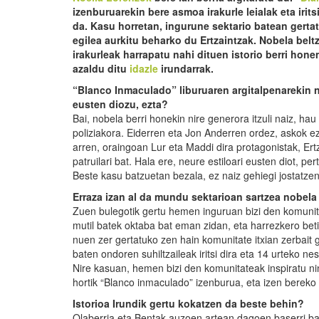
izenburuarekin bere asmoa irakurle leialak eta irits
da. Kasu horretan, ingurune sektario batean gerta
egilea aurkitu beharko du Ertzaintzak. Nobela beltz
irakurleak harrapatu nahi dituen istorio berri hon
azaldu ditu
idazle
irundarrak.
“Blanco Inmaculado” liburuaren argitalpenarekin no
eusten diozu, ezta?
Bai, nobela berri honekin nire generora itzuli naiz, hau
poliziakora. Eiderren eta Jon Anderren ordez, askok e
arren, oraingoan Lur eta Maddi dira protagonistak, Ertz
patruilari bat. Hala ere, neure estiloari eusten diot, p
Beste kasu batzuetan bezala, ez naiz gehiegi jostatzen 
Erraza izan al da mundu sektarioan sartzea nobel
Zuen bulegotik gertu hemen inguruan bizi den komunita
mutil batek oktaba bat eman zidan, eta harrezkero beti 
nuen zer gertatuko zen hain komunitate itxian zerbait g
baten ondoren suhiltzaileak iritsi dira eta 14 urteko ne
Nire kasuan, hemen bizi den komunitateak inspiratu n
hortik “Blanco inmaculado” izenburua, eta izen bereko 
Istorioa Irundik gertu kokatzen da beste behin?
Olaberria eta Bentak auzoen artean dagoen baserri bat