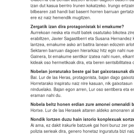
izan dut kasua berriro Irunen kokatzeko. Irungo ertza
bilbearen zati handi bat baserri horren barruan gertatz
ere ez naiz hemendik mugitzen.
Zergatik izan dira protagonistak bi emakume?
Aurrekoan neska eta mutil batek osatutako bikotea zire
erabiltzen, Javier Sagastiberri eta Susana Hernandez ke
lantzea, emakume asko ari baitira lanean edozein arlot
Sektaren barruan dagoen hierarkiaz hitz egin nahi nuen
Gainera, bi emakume sentikor izatea nahi nuen, elkarr
kideak oso hermetikoak dira, eta beren sentsibilitate
Nobelan jorratutako beste gai bat gaixotasunak dir
Bai. Lur de las Heras, protagonista, bajan dago gaixot
Horretarako inspiratu naiz nire kasuan, nik gaixotasun 
ninduelako. Bajan egon arren, Lur oso sentibera eta 
eraman nahi du.
Nobela beltz honen erdian zure amonei omenaldi b
Horixe. Lur de las Herasek aitaren aldeko amonaren 
Nondik lortzen duzu hain istorio konplexuak sortz
Ai ama, ez dakit irakurle batzuek gai honi buruz zer p
polizia serieak dira, genero honetaz inguratuta bizi na