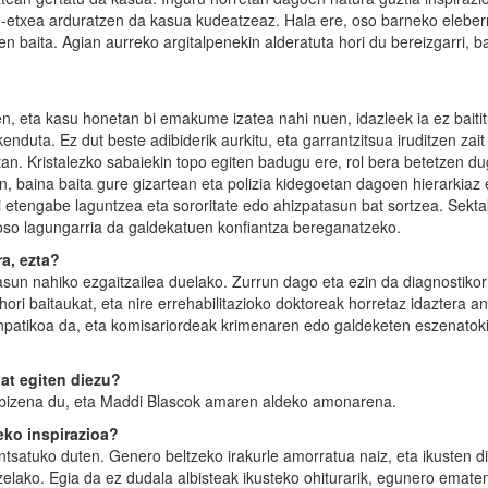
in-etxea arduratzen da kasua kudeatzeaz. Hala ere, oso barneko eleberr
en baita. Agian aurreko argitalpenekin alderatuta hori du bereizgarri, b
n, eta kasu honetan bi emakume izatea nahi nuen, idazleek ia ez baiti
nduta. Ez dut beste adibiderik aurkitu, eta garrantzitsua iruditzen zait 
an. Kristalezko sabaiekin topo egiten badugu ere, rol bera betetzen du
, baina baita gure gizartean eta polizia kidegoetan dagoen hierarkiaz 
i etengabe laguntzea eta sororitate edo ahizpatasun bat sortzea. Sekt
a oso lagungarria da galdekatuen konfiantza bereganatzeko.
a, ezta?
asun nahiko ezgaitzailea duelako. Zurrun dago eta ezin da diagnostikori
hori baitaukat, eta nire errehabilitazioko doktoreak horretaz idaztera a
enpatikoa da, eta komisariordeak krimenaren edo galdeketen eszenatok
at egiten diezu?
abizena du, eta Maddi Blascok amaren aldeko amonarena.
eko inspirazioa?
entsatuko duten. Genero beltzeko irakurle amorratua naiz, eta ikusten 
izelako. Egia da ez dudala albisteak ikusteko ohiturarik, egunero emate