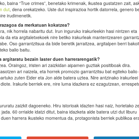
ako, baina “True crimes”, benetako krimenak, ikustea gustatzen zait, as
n dut
, dena orekatzeko. Uste dut inspirazioa hortik datorrela, genero b
nire irudimenetik.
errazagoa da merkatuan kokatzea?
a, nik horrela nabaritu dut. Irun inguruko irakurleekin hasi nintzen eta
la da eta argitaletxekoek nire betiko irakurleak mantentzearen garrant
be. Oso garrantzitsua da bide beretik jarraitzea, argitalpen berri bakoi
teko balio baitu.
 argitaratu bezain laster duen harrerarengatik?
. Oraingoz, iristen ari zaizkidan aipamen guztiak positiboak dira.
asotzen ari naizela, eta horrek promozio garrantzitsu bat egiteko balio d
nartuko zuten Eider eta Jon alde batera uztea. Nire antzinako irakurleei
diote. Irakurle berriek ere, nire luma idazkera ez ezagutzean, errespet
bururatu zaizkit dagoeneko. Hiru istorioak idazten hasi naiz, horietako z
ada. 60 orrialde idatzi ditut, baina idazketa alde batera utzi dut liburu
k duen harrera ikusteko momentua da, protagonista berriek publikoa er