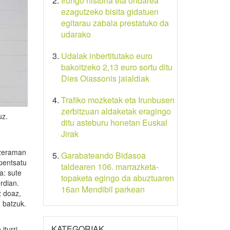
Irungo historia eta ondarea
ezagutzeko bisita gidatuen
egitarau zabala prestatuko da
udarako
Udalak inbertitutako euro
bakoitzeko 2,13 euro sortu ditu
Dies Oiassonis jaialdiak
Trafiko mozketak eta Irunbusen
zerbitzuan aldaketak eragingo
uz.
ditu asteburu honetan Euskal
Jirak
 zeraman
Garabateando Bidasoa
 pentsatu
taldearen 106. marrazketa-
a: sute
topaketa egingo da abuztuaren
erdian.
16an Mendibil parkean
z doaz,
u batzuk.
KATEGORIAK
iturri