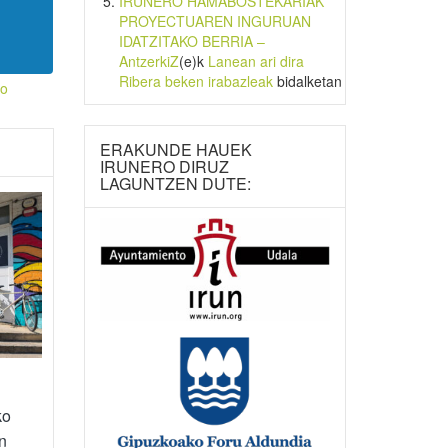
IRUNERO HAMABOSTEKARIAK
PROYECTUAREN INGURUAN
IDATZITAKO BERRIA –
AntzerkiZ
(e)k
Lanean ari dira
Ribera beken irabazleak
bidalketan
zo
ERAKUNDE HAUEK
IRUNERO DIRUZ
LAGUNTZEN DUTE:
ko
n