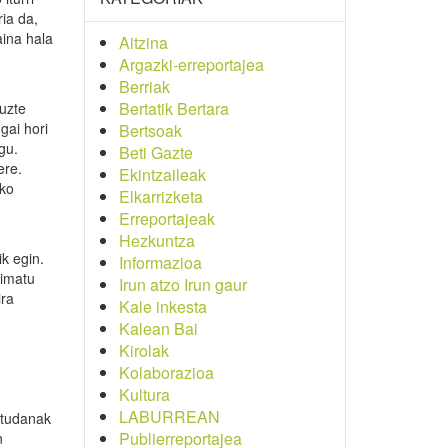
ia da,
aina hala
Aitzina
Argazki-erreportajea
Berriak
Bertatik Bertara
tuzte
gai hori
Bertsoak
gu.
Beti Gazte
ere.
Ekintzaileak
ako
Elkarrizketa
Erreportajeak
Hezkuntza
k egin.
Informazioa
nimatu
Irun atzo Irun gaur
ira
Kale inkesta
Kalean Bai
Kirolak
Kolaborazioa
Kultura
LABURREAN
ditudanak
Publierreportajea
n