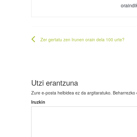
oraindik
Bidalketetan
Zer gertatu zen Irunen orain dela 100 urte?
zehar
nabigatu
Utzi erantzuna
Zure e-posta helbidea ez da argitaratuko.
Beharrezko
Iruzkin