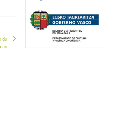
o du
rian