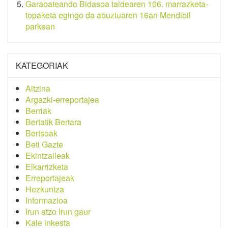
Garabateando Bidasoa taldearen 106. marrazketa-
topaketa egingo da abuztuaren 16an Mendibil
parkean
KATEGORIAK
Aitzina
Argazki-erreportajea
Berriak
Bertatik Bertara
Bertsoak
Beti Gazte
Ekintzaileak
Elkarrizketa
Erreportajeak
Hezkuntza
Informazioa
Irun atzo Irun gaur
Kale inkesta