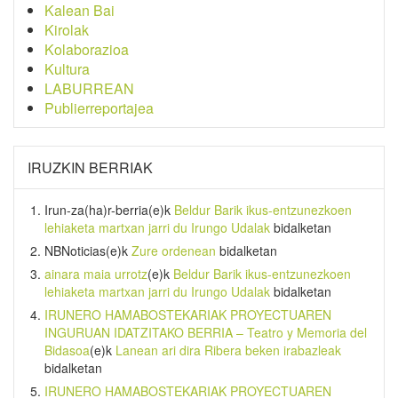
Kalean Bai
Kirolak
Kolaborazioa
Kultura
LABURREAN
Publierreportajea
IRUZKIN BERRIAK
Irun-za(ha)r-berria
(e)k
Beldur Barik ikus-entzunezkoen
lehiaketa martxan jarri du Irungo Udalak
bidalketan
NBNoticias
(e)k
Zure ordenean
bidalketan
ainara maia urrotz
(e)k
Beldur Barik ikus-entzunezkoen
lehiaketa martxan jarri du Irungo Udalak
bidalketan
IRUNERO HAMABOSTEKARIAK PROYECTUAREN
INGURUAN IDATZITAKO BERRIA – Teatro y Memoria del
Bidasoa
(e)k
Lanean ari dira Ribera beken irabazleak
bidalketan
IRUNERO HAMABOSTEKARIAK PROYECTUAREN