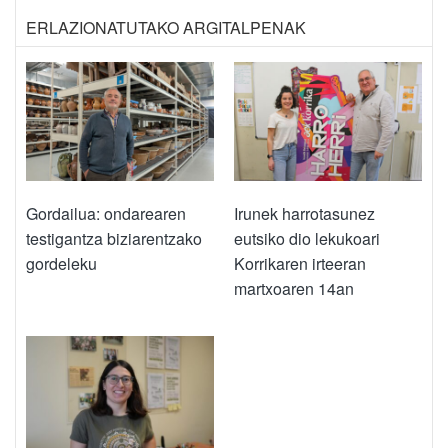
ERLAZIONATUTAKO ARGITALPENAK
Gordailua: ondarearen
Irunek harrotasunez
testigantza biziarentzako
eutsiko dio lekukoari
gordeleku
Korrikaren irteeran
martxoaren 14an