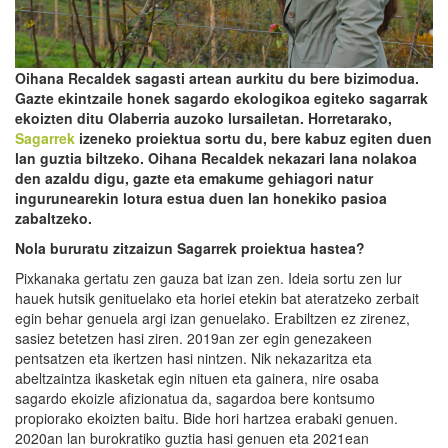
Oihana
Recaldek
sagasti artean aurki
tu
du bere bizimodua.
Gazte ekintzaile honek sagardo ekologikoa egiteko sagarrak
ekoizten ditu Olaberria auzoko lursailetan. Horretarako,
Sagarrek
izeneko proiektua sortu du, bere kabuz egiten duen
lan guztia biltzeko. Oihana
Recaldek
nekazari lana nolakoa
den azaldu d
ig
u, gazte eta emakume gehiagori natur
ingurunearekin lotura estua duen lan honekiko pasioa
zabaltzeko.
Nola bururatu zitzaizun Sagarrek proiektua hastea?
Pixkanaka gertatu zen gauza bat izan zen. Ideia sortu zen lur
hauek hutsik genituelako eta horiei etekin bat ateratzeko zerbait
egin behar genuela argi izan genuelako. Erabiltzen ez zirenez,
sasiez betetzen hasi ziren. 2019an zer egin genezakeen
pentsatzen eta ikertzen hasi nintzen. Nik nekazaritza eta
abeltzaintza ikasketak egin nituen eta gainera, nire osaba
sagardo ekoizle afizionatua da, sagardoa bere kontsumo
propiorako ekoizten baitu. Bide hori hartzea erabaki genuen.
2020an lan burokratiko guztia hasi genuen eta 2021ean