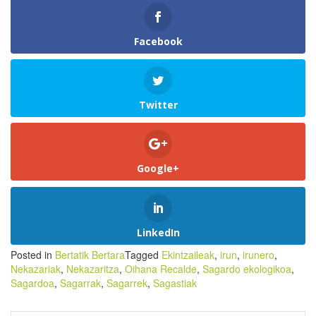
Facebook
Twitter
Google+
LinkedIn
Posted in
Bertatik Bertara
Tagged
Ekintzaileak
,
irun
,
irunero
,
Nekazariak
,
Nekazaritza
,
Oihana Recalde
,
Sagardo ekologikoa
,
Sagardoa
,
Sagarrak
,
Sagarrek
,
Sagastiak