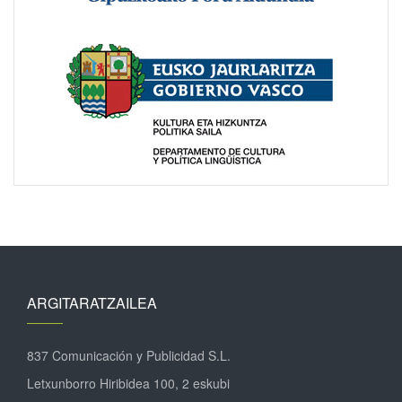
ARGITARATZAILEA
837 Comunicación y Publicidad S.L.
Letxunborro Hiribidea 100, 2 eskubi