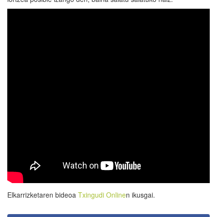
Elkarrizketaren bideoa
Txingudi Online
n ikusgai.