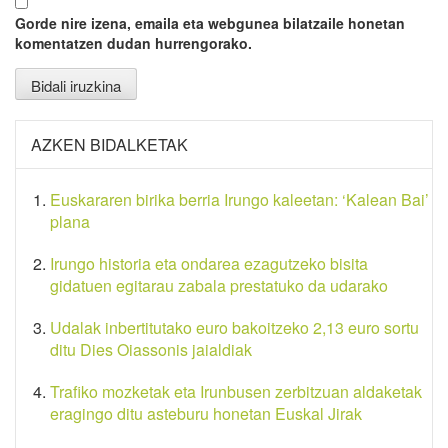
Gorde nire izena, emaila eta webgunea bilatzaile honetan
komentatzen dudan hurrengorako.
AZKEN BIDALKETAK
Euskararen birika berria Irungo kaleetan: ‘Kalean Bai’
plana
Irungo historia eta ondarea ezagutzeko bisita
gidatuen egitarau zabala prestatuko da udarako
Udalak inbertitutako euro bakoitzeko 2,13 euro sortu
ditu Dies Oiassonis jaialdiak
Trafiko mozketak eta Irunbusen zerbitzuan aldaketak
eragingo ditu asteburu honetan Euskal Jirak