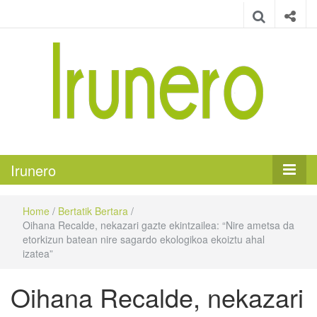
Irunero
Irungo euskarazko aldizkaria
Irunero
Home
/
Bertatik Bertara
/
Oihana Recalde, nekazari gazte ekintzailea: “Nire ametsa da
etorkizun batean nire sagardo ekologikoa ekoiztu ahal
izatea”
Oihana Recalde, nekazari