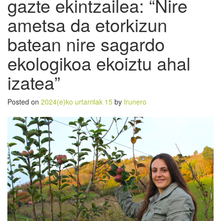
gazte ekintzailea: “Nire
ametsa da etorkizun
batean nire sagardo
ekologikoa ekoiztu ahal
izatea”
Posted on
2024(e)ko urtarrilak 15
by
Irunero