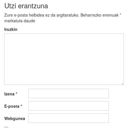
Utzi erantzuna
Zure e-posta helbidea ez da argitaratuko.
Beharrezko eremuak
*
markatuta daude
Iruzkin
Izena
*
E-posta
*
Webgunea