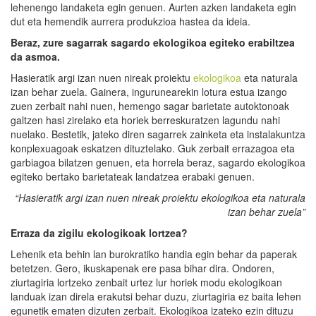
lehenengo landaketa egin genuen. Aurten azken landaketa egin
dut eta hemendik aurrera produkzioa hastea da ideia.
Beraz, zure sagarrak sagardo ekologikoa egiteko erabiltzea
da asmoa.
Hasieratik argi izan nuen nireak proiektu
ekologikoa
eta naturala
izan behar zuela. Gainera, ingurunearekin lotura estua izango
zuen zerbait nahi nuen, hemengo sagar barietate autoktonoak
galtzen hasi zirelako eta horiek berreskuratzen lagundu nahi
nuelako. Bestetik, jateko diren sagarrek zainketa eta instalakuntza
konplexuagoak eskatzen dituztelako. Guk zerbait errazagoa eta
garbiagoa bilatzen genuen, eta horrela beraz, sagardo ekologikoa
egiteko bertako barietateak landatzea erabaki genuen.
“Hasieratik argi izan nuen nireak proiektu ekologikoa eta naturala
izan behar zuela”
Erraza da zigilu ekologikoak lortzea?
Lehenik eta behin lan burokratiko handia egin behar da paperak
betetzen. Gero, ikuskapenak ere pasa bihar dira. Ondoren,
ziurtagiria lortzeko zenbait urtez lur horiek modu ekologikoan
landuak izan direla erakutsi behar duzu, ziurtagiria ez baita lehen
egunetik ematen dizuten zerbait. Ekologikoa izateko ezin dituzu