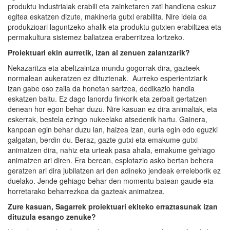
produktu industrialak erabili eta zainketaren zati handiena eskuz
egitea eskatzen dizute, makineria gutxi erabilita. Nire ideia da
produkzioari laguntzeko ahalik eta produktu gutxien erabiltzea eta
permakultura sistemez baliatzea eraberritzea lortzeko.
Proiektuari ekin aurretik,
izan al zenuen
zalantza
rik
?
Nekazaritza eta abeltzaintza mundu gogorrak dira, gazteek
normalean aukeratzen ez dituztenak. Aurreko esperientziarik
izan gabe oso zaila da honetan sartzea, dedikazio handia
eskatzen baitu. Ez dago lanordu finkorik eta zerbait gertatzen
denean hor egon behar duzu. Nire kasuan ez dira animaliak, eta
eskerrak, bestela ezingo nukeelako atsedenik hartu. Gainera,
kanpoan egin behar duzu lan, haizea izan, euria egin edo eguzki
galgatan, berdin du. Beraz, gazte gutxi eta emakume gutxi
animatzen dira, nahiz eta urteak pasa ahala, emakume gehiago
animatzen ari diren. Era berean, esplotazio asko bertan behera
geratzen ari dira jubilatzen ari den adineko jendeak erreleborik ez
duelako. Jende gehiago behar den momentu batean gaude eta
horretarako beharrezkoa da gazteak animatzea.
Zure kasuan, Sagarrek proiektua
ri ekiteko
erraztasunak izan
dituzula
esango zenuke
?