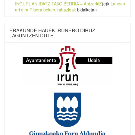
INGURUAN IDATZITAKO BERRIA – AntzerkiZ
(e)k
Lanean
ari dira Ribera beken irabazleak
bidalketan
ERAKUNDE HAUEK IRUNERO DIRUZ
LAGUNTZEN DUTE: