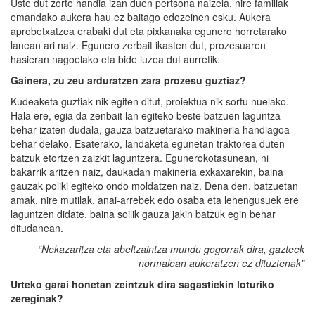
Uste dut zorte handia izan duen pertsona naizela, nire familiak
emandako aukera hau ez baitago edozeinen esku. Aukera
aprobetxatzea erabaki dut eta pixkanaka egunero horretarako
lanean ari naiz. Egunero zerbait ikasten dut, prozesuaren
hasieran nagoelako eta bide luzea dut aurretik.
Gainera, zu zeu arduratzen zara prozesu guztiaz?
Kudeaketa guztiak nik egiten ditut, proiektua nik sortu nuelako.
Hala ere, egia da zenbait lan egiteko beste batzuen laguntza
behar izaten dudala, gauza batzuetarako makineria handiagoa
behar delako. Esaterako, landaketa egunetan traktorea duten
batzuk etortzen zaizkit laguntzera. Egunerokotasunean, ni
bakarrik aritzen naiz, daukadan makineria exkaxarekin, baina
gauzak poliki egiteko ondo moldatzen naiz. Dena den, batzuetan
amak, nire mutilak, anai-arrebek edo osaba eta lehengusuek ere
laguntzen didate, baina soilik gauza jakin batzuk egin behar
ditudanean.
“Nekazaritza eta abeltzaintza mundu gogorrak dira, gazteek
normalean aukeratzen ez dituztenak”
Urteko garai honetan zeintzuk dira sagastiekin loturiko
zereginak?