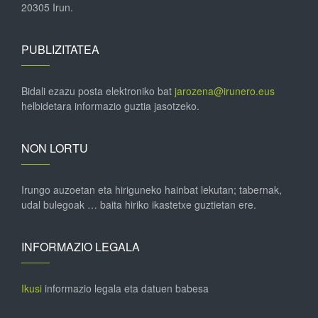
20305 Irun.
PUBLIZITATEA
Bidali ezazu posta elektroniko bat
jarozena@irunero.eus
helbidetara informazio guztia jasotzeko.
NON LORTU
Irungo auzoetan eta hiriguneko hainbat lekutan; tabernak,
udal bulegoak … baita hiriko ikastetxe guztietan ere.
INFORMAZIO LEGALA
Ikusi
informazio legala eta datuen babesa