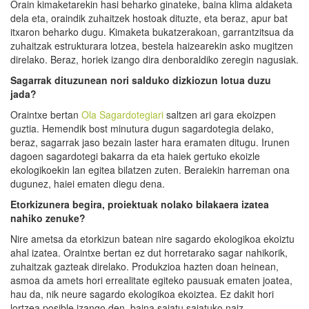
Orain kimaketarekin hasi beharko ginateke, baina klima aldaketa
dela eta, oraindik zuhaitzek hostoak dituzte, eta beraz, apur bat
itxaron beharko dugu. Kimaketa bukatzerakoan, garrantzitsua da
zuhaitzak estrukturara lotzea, bestela haizearekin asko mugitzen
direlako. Beraz, horiek izango dira denboraldiko zeregin nagusiak.
Sagarrak dituzunean nori salduko dizkiozun lotua duzu
jada?
Oraintxe bertan
Ola Sagardotegiari
saltzen ari gara ekoizpen
guztia. Hemendik bost minutura dugun sagardotegia delako,
beraz, sagarrak jaso bezain laster hara eramaten ditugu. Irunen
dagoen sagardotegi bakarra da eta haiek gertuko ekoizle
ekologikoekin lan egitea bilatzen zuten. Beraiekin harreman ona
dugunez, haiei ematen diegu dena.
Etorkizunera begira, proiektuak nolako bilakaera izatea
nahiko zenuke?
Nire ametsa da etorkizun batean nire sagardo ekologikoa ekoiztu
ahal izatea. Oraintxe bertan ez dut horretarako sagar nahikorik,
zuhaitzak gazteak direlako. Produkzioa hazten doan heinean,
asmoa da amets hori errealitate egiteko pausuak ematen joatea,
hau da, nik neure sagardo ekologikoa ekoiztea. Ez dakit hori
lortzea posible izango den, baina saiatu saiatuko naiz.