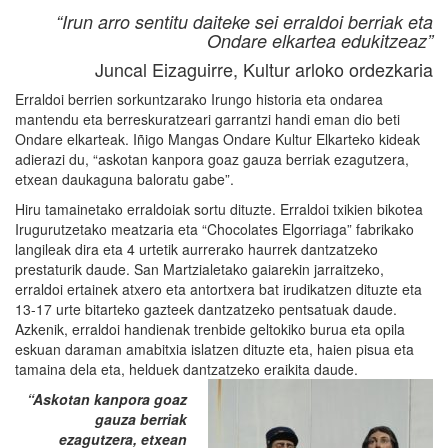
“Irun arro sentitu daiteke sei erraldoi berriak eta
Ondare elkartea edukitzeaz”
Juncal Eizaguirre, Kultur arloko ordezkaria
Erraldoi berrien sorkuntzarako Irungo historia eta ondarea
mantendu eta berreskuratzeari garrantzi handi eman dio beti
Ondare elkarteak. Iñigo Mangas Ondare Kultur Elkarteko kideak
adierazi du, “askotan kanpora goaz gauza berriak ezagutzera,
etxean daukaguna baloratu gabe”.
Hiru tamainetako erraldoiak sortu dituzte. Erraldoi txikien bikotea
Irugurutzetako meatzaria eta “Chocolates Elgorriaga” fabrikako
langileak dira eta 4 urtetik aurrerako haurrek dantzatzeko
prestaturik daude. San Martzialetako gaiarekin jarraitzeko,
erraldoi ertainek atxero eta antortxera bat irudikatzen dituzte eta
13-17 urte bitarteko gazteek dantzatzeko pentsatuak daude.
Azkenik, erraldoi handienak trenbide geltokiko burua eta opila
eskuan daraman amabitxia islatzen dituzte eta, haien pisua eta
tamaina dela eta, helduek dantzatzeko eraikita daude.
“Askotan kanpora goaz
gauza berriak
ezagutzera, etxean