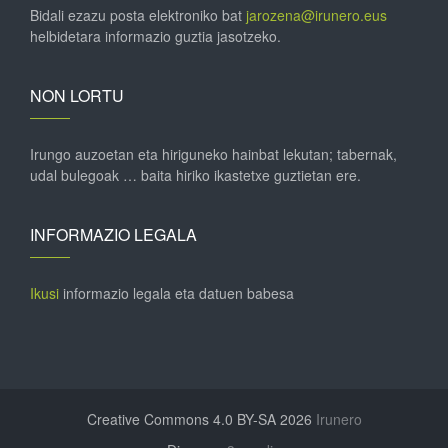
Bidali ezazu posta elektroniko bat
jarozena@irunero.eus
helbidetara informazio guztia jasotzeko.
NON LORTU
Irungo auzoetan eta hiriguneko hainbat lekutan; tabernak,
udal bulegoak … baita hiriko ikastetxe guztietan ere.
INFORMAZIO LEGALA
Ikusi
informazio legala eta datuen babesa
Creative Commons 4.0 BY-SA 2026
Irunero