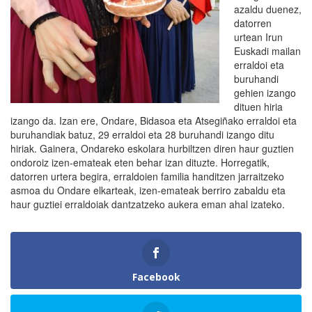
azaldu duenez,
datorren
urtean Irun
Euskadi mailan
erraldoi eta
buruhandi
gehien izango
dituen hiria
izango da. Izan ere, Ondare, Bidasoa eta Atsegiñako erraldoi eta
buruhandiak batuz, 29 erraldoi eta 28 buruhandi izango ditu
hiriak. Gainera, Ondareko eskolara hurbiltzen diren haur guztien
ondoroiz izen-emateak eten behar izan dituzte. Horregatik,
datorren urtera begira, erraldoien familia handitzen jarraitzeko
asmoa du Ondare elkarteak, izen-emateak berriro zabaldu eta
haur guztiei erraldoiak dantzatzeko aukera eman ahal izateko.
Facebook