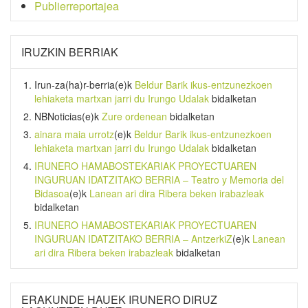
Publierreportajea
IRUZKIN BERRIAK
Irun-za(ha)r-berria
(e)k
Beldur Barik ikus-entzunezkoen
lehiaketa martxan jarri du Irungo Udalak
bidalketan
NBNoticias
(e)k
Zure ordenean
bidalketan
ainara maia urrotz
(e)k
Beldur Barik ikus-entzunezkoen
lehiaketa martxan jarri du Irungo Udalak
bidalketan
IRUNERO HAMABOSTEKARIAK PROYECTUAREN
INGURUAN IDATZITAKO BERRIA – Teatro y Memoria del
Bidasoa
(e)k
Lanean ari dira Ribera beken irabazleak
bidalketan
IRUNERO HAMABOSTEKARIAK PROYECTUAREN
INGURUAN IDATZITAKO BERRIA – AntzerkiZ
(e)k
Lanean
ari dira Ribera beken irabazleak
bidalketan
ERAKUNDE HAUEK IRUNERO DIRUZ