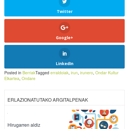
Twitter
Google+
LinkedIn
Posted in
Berriak
Tagged
erraldoiak
,
irun
,
irunero
,
Ondar Kultur
Elkartea
,
Ondare
ERLAZIONATUTAKO ARGITALPENAK
Hirugarren aldiz