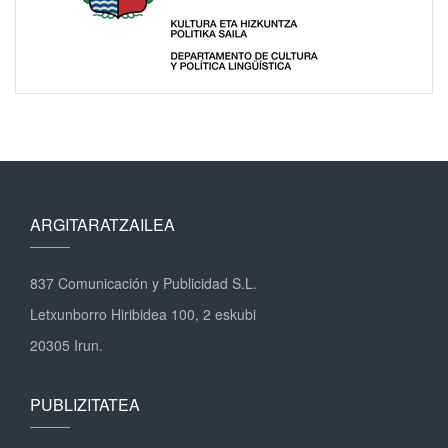
ARGITARATZAILEA
837 Comunicación y Publicidad S.L.
Letxunborro Hiribidea 100, 2 eskubi
20305 Irun.
PUBLIZITATEA