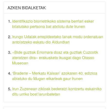
AZKEN BIDALKETAK
Identifikazio biometrikoko sistema berriari esker
bilatutako pertsona bat atxilotu dute Irunen
Irungo Udalak errepideetako lanak modu ordenatuan
antolatzeko eskatu dio Aldundiari
«Bide guztiak Erromara doaz eta guztiak Cuzcotik
ateratzen dira» erakusketa ikusgai dago Oiasso
Museoan
‘Braderie – Merkatu Kalean’ azokaren 40. edizioa
abiatuko du Mugan elkarteak gaur Irunen
Irun Zuzenean zikloak bederatzi kontzertu eskainiko
ditu urriko bost larunbatetan