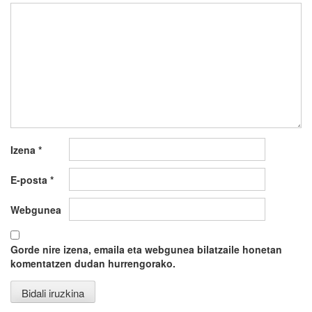
Izena
*
E-posta
*
Webgunea
Gorde nire izena, emaila eta webgunea bilatzaile honetan
komentatzen dudan hurrengorako.