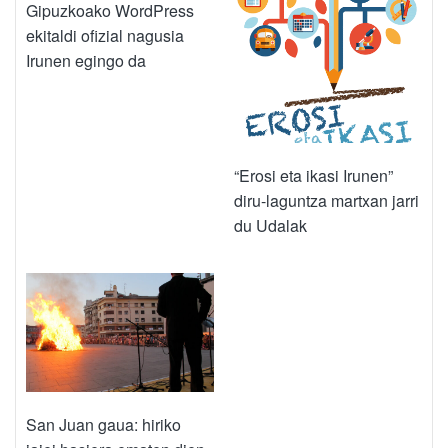
Gipuzkoako WordPress
ekitaldi ofizial nagusia
Irunen egingo da
“Erosi eta ikasi Irunen”
diru-laguntza martxan jarri
du Udalak
San Juan gaua: hiriko