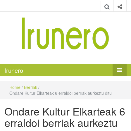
Irunero
Irungo euskarazko aldizkaria
Irunero
Home
/
Berriak
/
Ondare Kultur Elkarteak 6 erraldoi berriak aurkeztu ditu
Ondare Kultur Elkarteak 6
erraldoi berriak aurkeztu