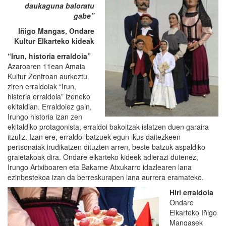
daukaguna baloratu
gabe”
Iñigo Mangas, Ondare
Kultur Elkarteko kideak
“Irun, historia erraldoia”
Azaroaren 11ean Amaia
Kultur Zentroan aurkeztu
ziren erraldoiak “Irun,
historia erraldoia” izeneko
ekitaldian. Erraldoiez gain,
Irungo historia izan zen
ekitaldiko protagonista, erraldoi bakoitzak islatzen duen garaira
itzuliz. Izan ere, erraldoi batzuek egun ikus daitezkeen
pertsonaiak irudikatzen dituzten arren, beste batzuk aspaldiko
graietakoak dira. Ondare elkarteko kideek adierazi dutenez,
Irungo Artxiboaren eta Bakarne Atxukarro idazlearen lana
ezinbestekoa izan da berreskurapen lana aurrera eramateko.
Hiri erraldoia
Ondare
Elkarteko Iñigo
Mangasek