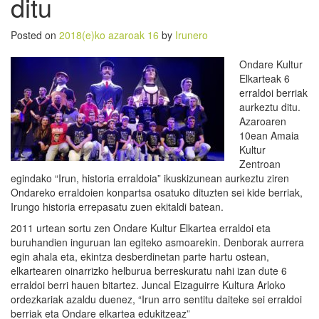
ditu
Posted on
2018(e)ko azaroak 16
by
Irunero
Ondare Kultur
Elkarteak 6
erraldoi berriak
aurkeztu ditu.
Azaroaren
10ean Amaia
Kultur
Zentroan
egindako “Irun, historia erraldoia” ikuskizunean aurkeztu ziren
Ondareko erraldoien konpartsa osatuko dituzten sei kide berriak,
Irungo historia errepasatu zuen ekitaldi batean.
2011 urtean sortu zen Ondare Kultur Elkartea erraldoi eta
buruhandien inguruan lan egiteko asmoarekin. Denborak aurrera
egin ahala eta, ekintza desberdinetan parte hartu ostean,
elkartearen oinarrizko helburua berreskuratu nahi izan dute 6
erraldoi berri hauen bitartez. Juncal Eizaguirre Kultura Arloko
ordezkariak azaldu duenez, “Irun arro sentitu daiteke sei erraldoi
berriak eta Ondare elkartea edukitzeaz”