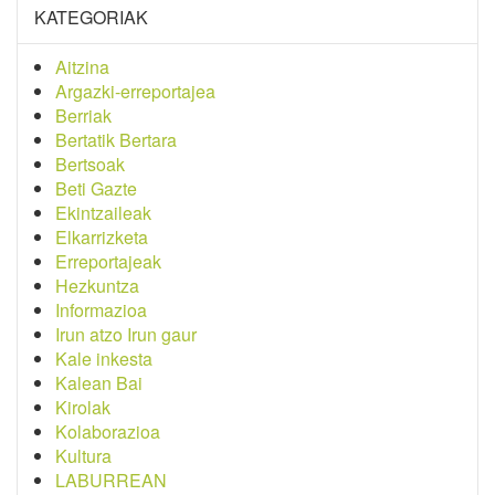
KATEGORIAK
Aitzina
Argazki-erreportajea
Berriak
Bertatik Bertara
Bertsoak
Beti Gazte
Ekintzaileak
Elkarrizketa
Erreportajeak
Hezkuntza
Informazioa
Irun atzo Irun gaur
Kale inkesta
Kalean Bai
Kirolak
Kolaborazioa
Kultura
LABURREAN