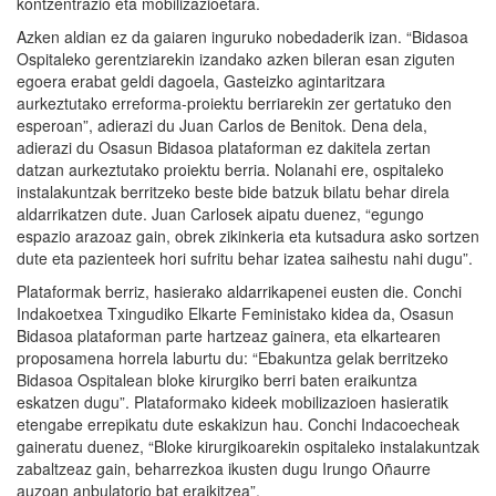
kontzentrazio eta mobilizazioetara.
Azken aldian ez da gaiaren inguruko nobedaderik izan. “Bidasoa
Ospitaleko gerentziarekin izandako azken bileran esan ziguten
egoera erabat geldi dagoela, Gasteizko agintaritzara
aurkeztutako erreforma-proiektu berriarekin zer gertatuko den
esperoan”, adierazi du Juan Carlos de Benitok. Dena dela,
adierazi du Osasun Bidasoa plataforman ez dakitela zertan
datzan aurkeztutako proiektu berria. Nolanahi ere, ospitaleko
instalakuntzak berritzeko beste bide batzuk bilatu behar direla
aldarrikatzen dute. Juan Carlosek aipatu duenez, “egungo
espazio arazoaz gain, obrek zikinkeria eta kutsadura asko sortzen
dute eta pazienteek hori sufritu behar izatea saihestu nahi dugu”.
Plataformak berriz, hasierako aldarrikapenei eusten die. Conchi
Indakoetxea Txingudiko Elkarte Feministako kidea da, Osasun
Bidasoa plataforman parte hartzeaz gainera, eta elkartearen
proposamena horrela laburtu du: “Ebakuntza gelak berritzeko
Bidasoa Ospitalean bloke kirurgiko berri baten eraikuntza
eskatzen dugu”. Plataformako kideek mobilizazioen hasieratik
etengabe errepikatu dute eskakizun hau. Conchi Indacoecheak
gaineratu duenez, “Bloke kirurgikoarekin ospitaleko instalakuntzak
zabaltzeaz gain, beharrezkoa ikusten dugu Irungo Oñaurre
auzoan anbulatorio bat eraikitzea”.