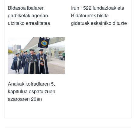
Bidasoa ibaiaren
Irun 1522 fundazioak eta
garbiketak agerian
Bidatourrek bisita
utzitako errealitatea
gidatuak eskainiko dituzte
Anakak kofradiaren 5.
kapitulua ospatu zuen
azaroaren 20an