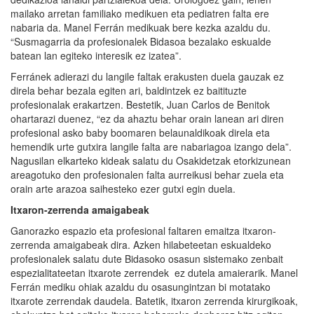
mailako arretan familiako medikuen eta pediatren falta ere
nabaria da. Manel Ferrán medikuak bere kezka azaldu du.
“Susmagarria da profesionalek Bidasoa bezalako eskualde
batean lan egiteko interesik ez izatea”.
Ferránek adierazi du langile faltak erakusten duela gauzak ez
direla behar bezala egiten ari, baldintzek ez baitituzte
profesionalak erakartzen. Bestetik, Juan Carlos de Benitok
ohartarazi duenez, “ez da ahaztu behar orain lanean ari diren
profesional asko baby boomaren belaunaldikoak direla eta
hemendik urte gutxira langile falta are nabariagoa izango dela”.
Nagusilan elkarteko kideak salatu du Osakidetzak etorkizunean
areagotuko den profesionalen falta aurreikusi behar zuela eta
orain arte arazoa saihesteko ezer gutxi egin duela.
Itxaron-zerrenda amaigabeak
Ganorazko espazio eta profesional faltaren emaitza itxaron-
zerrenda amaigabeak dira. Azken hilabeteetan eskualdeko
profesionalek salatu dute Bidasoko osasun sistemako zenbait
espezialitateetan itxarote zerrendek ez dutela amaierarik. Manel
Ferrán mediku ohiak azaldu du osasungintzan bi motatako
itxarote zerrendak daudela. Batetik, itxaron zerrenda kirurgikoak,