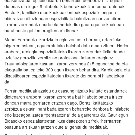
ebakuntza bat egiteko itxaron beharreko denboraz hitz egiten
dutenak eta legez 6 hilabetetik beherakoak izan behar dutenak.
Bestetik, familiako medikuek pazienteak espezialistengana
bideratzen dituztenean espezialitate bakoitzean sortzen diren
itxaron zerrendak daude eta horiek dira gaur egun eskualdean
buruhauste gehien eragiten ari direnak.
Manel Ferránek elkarrizketa egin zen aste berean, urtarrileko
bigarren astean, eguneratutako hainbat datu eman zituen. Horien
arabera, urologia espezialitateko itxaron zerrendak itxita daude
uztailaz geroztik, zerbitzuko profesional faltaren eraginez.
Traumatologiaren kasuan itxaron zerrenda 215 egunekoa da eta
ekografia bat egiteko 300 egun itxaron behar dira. Kardiologia eta
digestiboaren espezialitateetan itxarote denbora bi hilabetekoa
da.
Ferrán medikuak azaldu du osasungintzako kalitate estandarrek
diotenaren arabera itxaron zerrenda bat hilabete batera iristen
denean marra gorriaren ertzean dago. Beraz, kalitatezko
zerbitzua eskaini nahi bada itxaron beharreko denbora bi hilabete
edo luzeagoa izatea “pentsaezina” dela gaineratu du. Gaur egun
Bidasoko espezialitateetan ikusi daitezkeen zifrek “herritarren
osasuna arriskuan jartzen dutela” gehitu du medikuak.