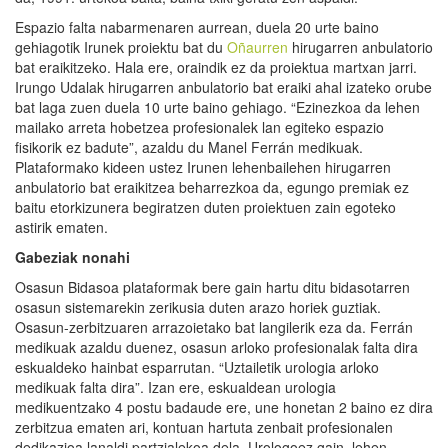
Espazio falta nabarmenaren aurrean, duela 20 urte baino
gehiagotik Irunek proiektu bat du
Oñaurren
hirugarren anbulatorio
bat eraikitzeko. Hala ere, oraindik ez da proiektua martxan jarri.
Irungo Udalak hirugarren anbulatorio bat eraiki ahal izateko orube
bat laga zuen duela 10 urte baino gehiago. “Ezinezkoa da lehen
mailako arreta hobetzea profesionalek lan egiteko espazio
fisikorik ez badute”, azaldu du Manel Ferrán medikuak.
Plataformako kideen ustez Irunen lehenbailehen hirugarren
anbulatorio bat eraikitzea beharrezkoa da, egungo premiak ez
baitu etorkizunera begiratzen duten proiektuen zain egoteko
astirik ematen.
Gabeziak nonahi
Osasun Bidasoa plataformak bere gain hartu ditu bidasotarren
osasun sistemarekin zerikusia duten arazo horiek guztiak.
Osasun-zerbitzuaren arrazoietako bat langilerik eza da. Ferrán
medikuak azaldu duenez, osasun arloko profesionalak falta dira
eskualdeko hainbat esparrutan. “Uztailetik urologia arloko
medikuak falta dira”. Izan ere, eskualdean urologia
medikuentzako 4 postu badaude ere, une honetan 2 baino ez dira
zerbitzua ematen ari, kontuan hartuta zenbait profesionalen
dedikazioa lanaldi partzialekoa dela. Urologoez gain, lehen