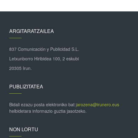
ARGITARATZAILEA
837 Comunicación y Publicidad S.L.
Letxunborro Hiribidea 100, 2 eskubi
20305 Irun.
PUBLIZITATEA
Bidali ezazu posta elektroniko bat
jarozena@irunero.eus
helbidetara informazio guztia jasotzeko.
NON LORTU