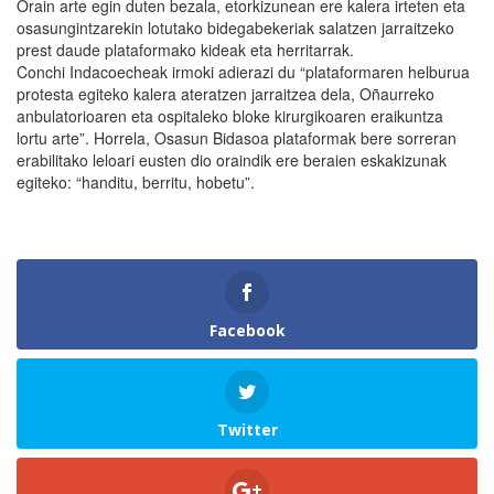
Orain arte egin duten bezala, etorkizunean ere kalera irteten eta
osasungintzarekin lotutako bidegabekeriak salatzen jarraitzeko
prest daude plataformako kideak eta herritarrak.
Conchi Indacoecheak irmoki adierazi du “plataformaren helburua
protesta egiteko kalera ateratzen jarraitzea dela, Oñaurreko
anbulatorioaren eta ospitaleko bloke kirurgikoaren eraikuntza
lortu arte”. Horrela, Osasun Bidasoa plataformak bere sorreran
erabilitako leloari eusten dio oraindik ere beraien eskakizunak
egiteko: “handitu, berritu, hobetu”.
Facebook
Twitter