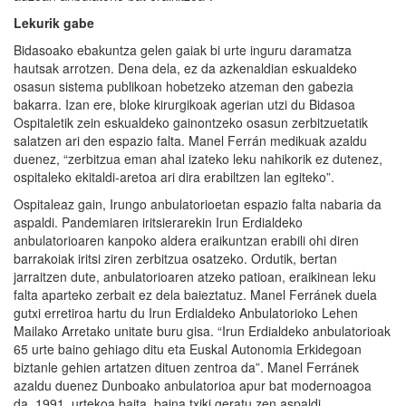
Lekurik gabe
Bidasoako ebakuntza gelen gaiak bi urte inguru daramatza
hautsak arrotzen. Dena dela, ez da azkenaldian eskualdeko
osasun sistema publikoan hobetzeko atzeman den gabezia
bakarra. Izan ere, bloke kirurgikoak agerian utzi du Bidasoa
Ospitaletik zein eskualdeko gainontzeko osasun zerbitzuetatik
salatzen ari den espazio falta. Manel Ferrán medikuak azaldu
duenez, “zerbitzua eman ahal izateko leku nahikorik ez dutenez,
ospitaleko ekitaldi-aretoa ari dira erabiltzen lan egiteko”.
Ospitaleaz gain, Irungo anbulatorioetan espazio falta nabaria da
aspaldi. Pandemiaren iritsierarekin Irun Erdialdeko
anbulatorioaren kanpoko aldera eraikuntzan erabili ohi diren
barrakoiak iritsi ziren zerbitzua osatzeko. Ordutik, bertan
jarraitzen dute, anbulatorioaren atzeko patioan, eraikinean leku
falta aparteko zerbait ez dela baieztatuz. Manel Ferránek duela
gutxi erretiroa hartu du Irun Erdialdeko Anbulatorioko Lehen
Mailako Arretako unitate buru gisa. “Irun Erdialdeko anbulatorioak
65 urte baino gehiago ditu eta Euskal Autonomia Erkidegoan
biztanle gehien artatzen dituen zentroa da”. Manel Ferránek
azaldu duenez Dunboako anbulatorioa apur bat modernoagoa
da, 1991. urtekoa baita, baina txiki geratu zen aspaldi.