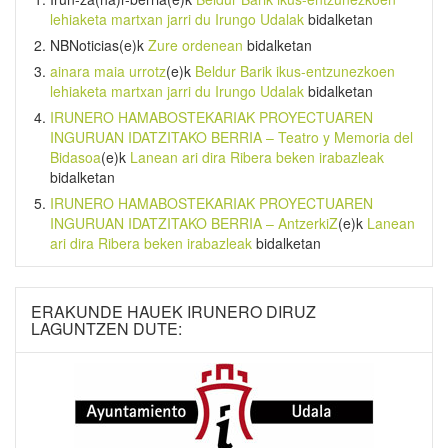
lehiaketa martxan jarri du Irungo Udalak
bidalketan
NBNoticias
(e)k
Zure ordenean
bidalketan
ainara maia urrotz
(e)k
Beldur Barik ikus-entzunezkoen
lehiaketa martxan jarri du Irungo Udalak
bidalketan
IRUNERO HAMABOSTEKARIAK PROYECTUAREN
INGURUAN IDATZITAKO BERRIA – Teatro y Memoria del
Bidasoa
(e)k
Lanean ari dira Ribera beken irabazleak
bidalketan
IRUNERO HAMABOSTEKARIAK PROYECTUAREN
INGURUAN IDATZITAKO BERRIA – AntzerkiZ
(e)k
Lanean
ari dira Ribera beken irabazleak
bidalketan
ERAKUNDE HAUEK IRUNERO DIRUZ
LAGUNTZEN DUTE: