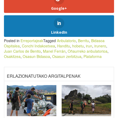
Google+
LinkedIn
Posted in
Erreportajeak
Tagged
Anbulatorio
,
Berritu
,
Bidasoa
Ospitalea
,
Conchi Indakoetxea
,
Handitu
,
hobetu
,
irun
,
irunero
,
Juan Carlos de Benito
,
Manel Ferrán
,
Oñaurreko anbulatorioa
,
Osakitzea
,
Osasun Bidasoa
,
Osasun zerbitzua
,
Plataforma
ERLAZIONATUTAKO ARGITALPENAK