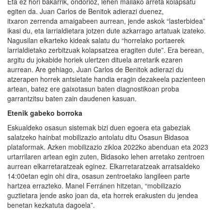
Eta ez hori bakarrik, ondorioz, lehen mailako arreta kolapsatu
egiten da. Juan Carlos de Benitok adierazi duenez,
itxaron zerrenda amaigabeen aurrean, jende askok “lasterbidea”
ikasi du, eta larrialdietara jotzen dute azkarrago artatuak izateko.
Nagusilan elkarteko kideak salatu du “horrelako portaerek
larrialdietako zerbitzuak kolapsatzea eragiten dute”. Era berean,
argitu du jokabide horiek ulertzen dituela arretarik ezaren
aurrean. Are gehiago, Juan Carlos de Benitok adierazi du
atzerapen horrek antsietate handia eragin dezakeela pazienteen
artean, batez ere gaixotasun baten diagnostikoan proba
garrantzitsu baten zain daudenen kasuan.
Etenik gabeko borroka
Eskualdeko osasun sistemak bizi duen egoera eta gabeziak
salatzeko hainbat mobilizazio antolatu ditu Osasun Bidasoa
plataformak. Azken mobilizazio zikloa 2022ko abenduan eta 2023
urtarrilaren artean egin zuten, Bidasoko lehen arretako zentroen
aurrean elkarretaratzeak eginez. Elkarretaratzeak arratsaldeko
14:00etan egin ohi dira, osasun zentroetako langileen parte
hartzea errazteko. Manel Ferránen hitzetan, “mobilizazio
guztietara jende asko joan da, eta horrek erakusten du jendea
benetan kezkatuta dagoela”.