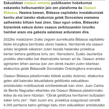
E
skualdean
osasun sistema
publikoaren hobekuntza
eskatzeko helburuarekin jaio zen plataforma da
Osasun
Bidasoa
. Hasiera batean, Bidasoa ospitaleko instalakuntzak
berritu ahal izateko ebakuntza gelak Donostiara eramatea
saihesteko
biltzen hasi ziren. Gaur egun ordea, Bidasoko
biztanleek eskura duten osasun zerbitzuarekin loturiko
hainbat arazo eta gabezia salatzeaz arduratzen dira.
2022ko maiatzaren 2rako zegoen aurreikusita Bidasoa ospitaleko
bloke kirurgikoa berritzeko obren hasiera. Herritarrek eta osasun
arloko langileek eskatzen zuten bezala hasierako proiektua
bertan behera gelditzea lortu zen. Harrezkero, Eusko Jaurlaritza
proiektu alternatibo bat diseinatzeko lanean ari da. Osasun arloko
agintarien lehen asmoa izan zen obrek irauten zuten bitartean
ebakuntza gelak Bidasoatik Donostiako Onkologikora eramatea.
Osasun Bidasoa plataformako kideek azaldu dutenez, ebakuntza
gelen aldi baterako lekualdaketa gelditzeko eskualdean
antolatutako mobilizazioak ezinbestekoak izan ziren. Juan Carlos
de Benito Nagusilan elkarteko eta Osasun Bidasoa plataformako
kidea da eta bere hitzetan: “Obrak gelditzea herritarren bultzadari
esker lortu zen”. Hain zuzen ere, proiektua ezagutarazi zenetik
6.000 pertsona baino gehiago batu ziren eskualdean antolatutako