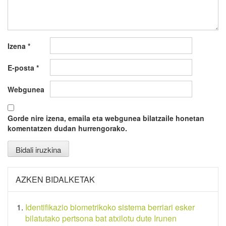
Izena
*
E-posta
*
Webgunea
Gorde nire izena, emaila eta webgunea bilatzaile honetan
komentatzen dudan hurrengorako.
AZKEN BIDALKETAK
Identifikazio biometrikoko sistema berriari esker
bilatutako pertsona bat atxilotu dute Irunen