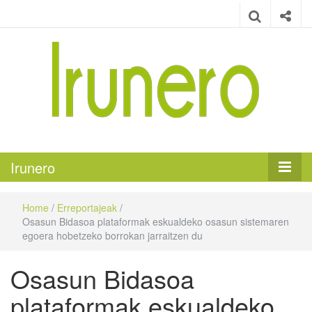
Irunero
Irungo euskarazko aldizkaria
Irunero
Home
/
Erreportajeak
/
Osasun Bidasoa plataformak eskualdeko osasun sistemaren
egoera hobetzeko borrokan jarraitzen du
Osasun Bidasoa
plataformak eskualdeko