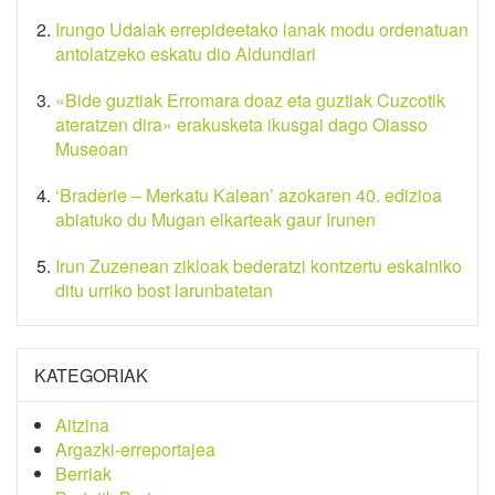
Irungo Udalak errepideetako lanak modu ordenatuan
antolatzeko eskatu dio Aldundiari
«Bide guztiak Erromara doaz eta guztiak Cuzcotik
ateratzen dira» erakusketa ikusgai dago Oiasso
Museoan
‘Braderie – Merkatu Kalean’ azokaren 40. edizioa
abiatuko du Mugan elkarteak gaur Irunen
Irun Zuzenean zikloak bederatzi kontzertu eskainiko
ditu urriko bost larunbatetan
KATEGORIAK
Aitzina
Argazki-erreportajea
Berriak