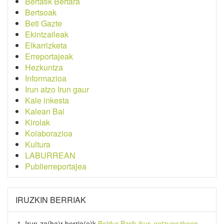
Bertatik Bertara
Bertsoak
Beti Gazte
Ekintzaileak
Elkarrizketa
Erreportajeak
Hezkuntza
Informazioa
Irun atzo Irun gaur
Kale inkesta
Kalean Bai
Kirolak
Kolaborazioa
Kultura
LABURREAN
Publierreportajea
IRUZKIN BERRIAK
Irun-za(ha)r-berria
(e)k
Beldur Barik ikus-entzunezkoen