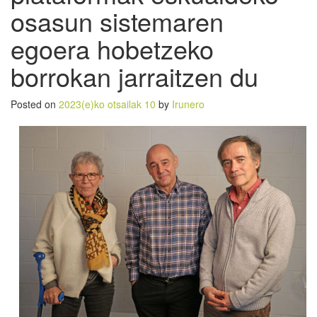
osasun sistemaren
egoera hobetzeko
borrokan jarraitzen du
Posted on
2023(e)ko otsailak 10
by
Irunero