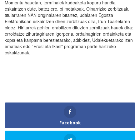
Momentu hauetan, terminalek kudeaketa kopuru handia
eskaintzen dute, batez ere, bi motakoak. Oinarrizko zerbitzuak,
titularraren NAN originalaren bitartez, udalaren Egoitza
Elektronikoan eskaintzen diren zerbitzuak dira, Irun Txartelaren
bidez. Hiritarrek gehien erabiltzen dituzten zerbitzuak hauek dira:
erroldatze zihurtagiriaren igorpena, ordainagirien ordainketa eta
kopia eta kanpaina berezietarako, adibidez, Udalekuetarako izen
emateak edo “Erosi eta Ikasi” programan parte hartzeko
eskakizunak.
Facebook