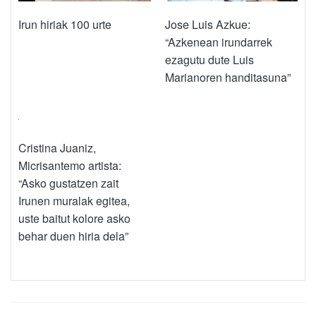
Irun hiriak 100 urte
Jose Luis Azkue:
“Azkenean irundarrek
ezagutu dute Luis
Marianoren handitasuna”
Cristina Juaniz,
Micrisantemo artista:
“Asko gustatzen zait
Irunen muralak egitea,
uste baitut kolore asko
behar duen hiria dela”