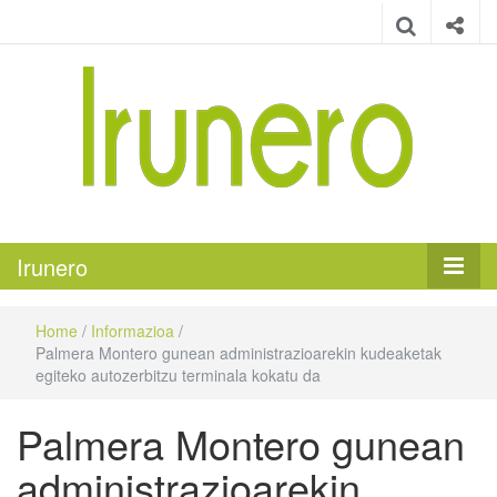
Irunero
Irungo euskarazko aldizkaria
Irunero
Home
/
Informazioa
/
Palmera Montero gunean administrazioarekin kudeaketak
egiteko autozerbitzu terminala kokatu da
Palmera Montero gunean
administrazioarekin