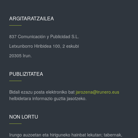
ARGITARATZAILEA
837 Comunicación y Publicidad S.L.
Letxunborro Hiribidea 100, 2 eskubi
20305 Irun.
PUBLIZITATEA
Bidali ezazu posta elektroniko bat
jarozena@irunero.eus
helbidetara informazio guztia jasotzeko.
NON LORTU
Irungo auzoetan eta hiriguneko hainbat lekutan; tabernak,