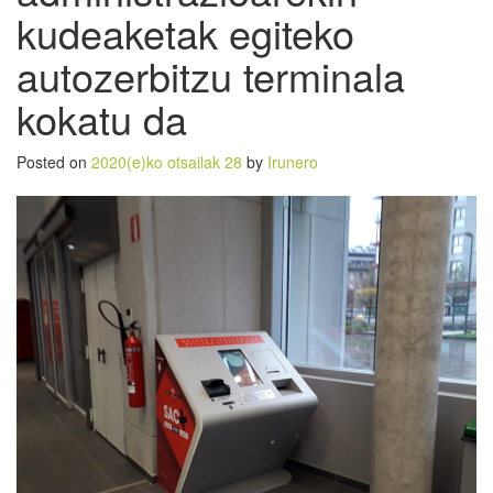
kudeaketak egiteko
autozerbitzu terminala
kokatu da
Posted on
2020(e)ko otsailak 28
by
Irunero