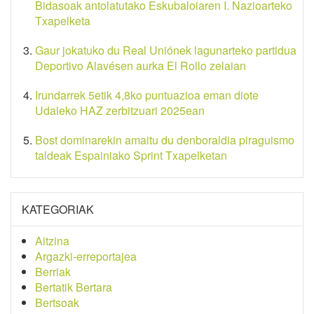
Bidasoak antolatutako Eskubaloiaren I. Nazioarteko
Txapelketa
Gaur jokatuko du Real Uniónek lagunarteko partidua
Deportivo Alavésen aurka El Rollo zelaian
Irundarrek 5etik 4,8ko puntuazioa eman diote
Udaleko HAZ zerbitzuari 2025ean
Bost dominarekin amaitu du denboraldia piraguismo
taldeak Espainiako Sprint Txapelketan
KATEGORIAK
Aitzina
Argazki-erreportajea
Berriak
Bertatik Bertara
Bertsoak