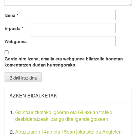
Izena
*
E-posta
*
Webgunea
Gorde nire izena, emaila eta webgunea bilatzaile honetan
komentatzen dudan hurrengorako.
AZKEN BIDALKETAK
Gaintxurizketako igoeran eta GI-636an trafiko
desbideratzeak izango dira igande goizean
Abuztuaren 14an eta 15ean jokatuko da Angleten