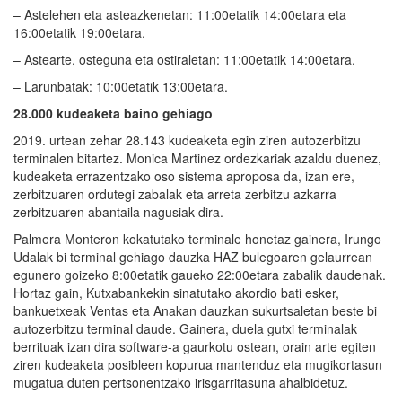
– Astelehen eta asteazkenetan: 11:00etatik 14:00etara eta
16:00etatik 19:00etara.
– Astearte, osteguna eta ostiraletan: 11:00etatik 14:00etara.
– Larunbatak: 10:00etatik 13:00etara.
28.000 kudeaketa baino gehiago
2019. urtean zehar 28.143 kudeaketa egin ziren autozerbitzu
terminalen bitartez. Monica Martinez ordezkariak azaldu duenez,
kudeaketa errazentzako oso sistema aproposa da, izan ere,
zerbitzuaren ordutegi zabalak eta arreta zerbitzu azkarra
zerbitzuaren abantaila nagusiak dira.
Palmera Monteron kokatutako terminale honetaz gainera, Irungo
Udalak bi terminal gehiago dauzka HAZ bulegoaren gelaurrean
egunero goizeko 8:00etatik gaueko 22:00etara zabalik daudenak.
Hortaz gain, Kutxabankekin sinatutako akordio bati esker,
bankuetxeak Ventas eta Anakan dauzkan sukurtsaletan beste bi
autozerbitzu terminal daude. Gainera, duela gutxi terminalak
berrituak izan dira software-a gaurkotu ostean, orain arte egiten
ziren kudeaketa posibleen kopurua mantenduz eta mugikortasun
mugatua duten pertsonentzako irisgarritasuna ahalbidetuz.