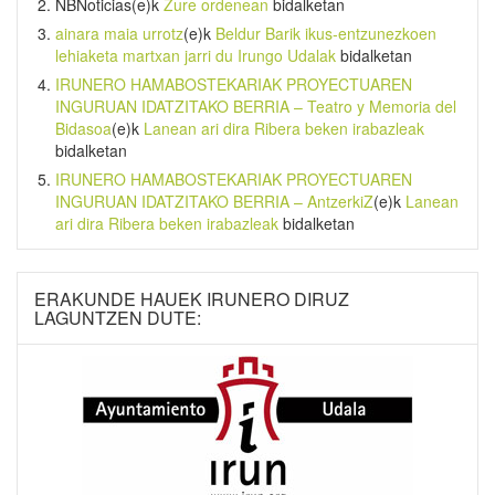
NBNoticias
(e)k
Zure ordenean
bidalketan
ainara maia urrotz
(e)k
Beldur Barik ikus-entzunezkoen
lehiaketa martxan jarri du Irungo Udalak
bidalketan
IRUNERO HAMABOSTEKARIAK PROYECTUAREN
INGURUAN IDATZITAKO BERRIA – Teatro y Memoria del
Bidasoa
(e)k
Lanean ari dira Ribera beken irabazleak
bidalketan
IRUNERO HAMABOSTEKARIAK PROYECTUAREN
INGURUAN IDATZITAKO BERRIA – AntzerkiZ
(e)k
Lanean
ari dira Ribera beken irabazleak
bidalketan
ERAKUNDE HAUEK IRUNERO DIRUZ
LAGUNTZEN DUTE: