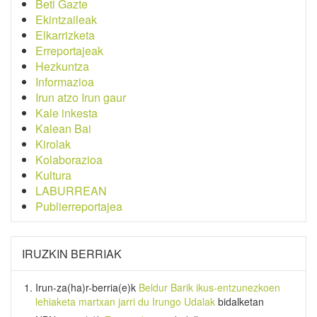
Beti Gazte
Ekintzaileak
Elkarrizketa
Erreportajeak
Hezkuntza
Informazioa
Irun atzo Irun gaur
Kale inkesta
Kalean Bai
Kirolak
Kolaborazioa
Kultura
LABURREAN
Publierreportajea
IRUZKIN BERRIAK
Irun-za(ha)r-berria
(e)k
Beldur Barik ikus-entzunezkoen
lehiaketa martxan jarri du Irungo Udalak
bidalketan