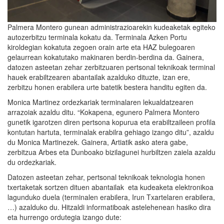
Palmera Montero gunean administrazioarekin kudeaketak egiteko
autozerbitzu terminala kokatu da. Terminala Azken Portu
kiroldegian kokatuta zegoen orain arte eta HAZ bulegoaren
gelaurrean kokatutako makinaren berdin-berdina da. Gainera,
datozen asteetan zehar zerbitzuaren pertsonal teknikoak terminal
hauek erabiltzearen abantailak azalduko dituzte, izan ere,
zerbitzu honen erabilera urte batetik bestera handitu egiten da.
Monica Martinez ordezkariak terminalaren lekualdatzearen
arrazoiak azaldu ditu. “Kokapena, egunero Palmera Montero
gunetik igarotzen diren pertsona kopurua eta erabiltzaileen profila
kontutan hartuta, terminalak erabilra gehiago izango ditu”, azaldu
du Monica Martinezek. Gainera, Artiatik asko atera gabe,
zerbitzua Arbes eta Dunboako bizilagunei hurbiltzen zaiela azaldu
du ordezkariak.
Datozen asteetan zehar, pertsonal teknikoak teknologia honen
txertaketak sortzen dituen abantailak eta kudeaketa elektronikoa
lagunduko duela (terminalen erabilera, Irun Txartelaren erabilera,
…) azalduko du. Hitzaldi informatiboak astelehenean hasiko dira
eta hurrengo ordutegia izango dute: