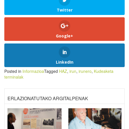
Twitter
Google+
LinkedIn
Posted in
Informazioa
Tagged
HAZ
,
irun
,
irunero
,
Kudeaketa
terminalak
ERLAZIONATUTAKO ARGITALPENAK