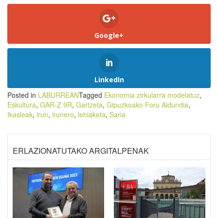
Google+
LinkedIn
Posted in
LABURREAN
Tagged
Ekonomia zirkularra modelatuz
,
Eskultura
,
GAR-Z 9R
,
Gartzeta
,
Gipuzkoako Foru Aldundia
,
Ikasleak
,
irun
,
irunero
,
lehiaketa
,
Saria
ERLAZIONATUTAKO ARGITALPENAK