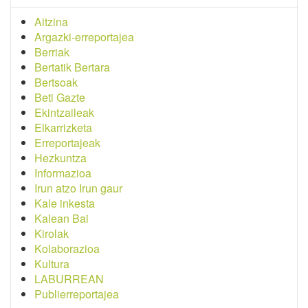
Aitzina
Argazki-erreportajea
Berriak
Bertatik Bertara
Bertsoak
Beti Gazte
Ekintzaileak
Elkarrizketa
Erreportajeak
Hezkuntza
Informazioa
Irun atzo Irun gaur
Kale inkesta
Kalean Bai
Kirolak
Kolaborazioa
Kultura
LABURREAN
Publierreportajea