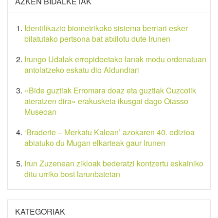
AZKEN BIDALKETAK
Identifikazio biometrikoko sistema berriari esker
bilatutako pertsona bat atxilotu dute Irunen
Irungo Udalak errepideetako lanak modu ordenatuan
antolatzeko eskatu dio Aldundiari
«Bide guztiak Erromara doaz eta guztiak Cuzcotik
ateratzen dira» erakusketa ikusgai dago Oiasso
Museoan
‘Braderie – Merkatu Kalean’ azokaren 40. edizioa
abiatuko du Mugan elkarteak gaur Irunen
Irun Zuzenean zikloak bederatzi kontzertu eskainiko
ditu urriko bost larunbatetan
KATEGORIAK