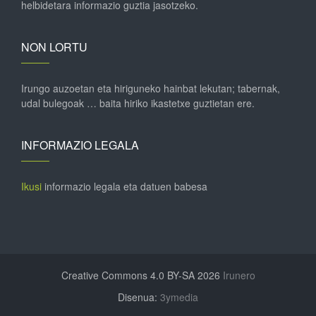
helbidetara informazio guztia jasotzeko.
NON LORTU
Irungo auzoetan eta hiriguneko hainbat lekutan; tabernak,
udal bulegoak … baita hiriko ikastetxe guztietan ere.
INFORMAZIO LEGALA
Ikusi
informazio legala eta datuen babesa
Creative Commons 4.0 BY-SA 2026
Irunero
Disenua:
3ymedia