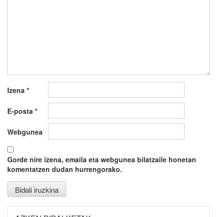
Izena
*
E-posta
*
Webgunea
Gorde nire izena, emaila eta webgunea bilatzaile honetan
komentatzen dudan hurrengorako.