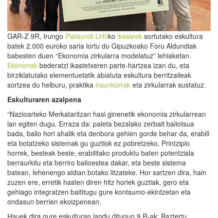
GAR-Z 9R, Irungo
Plaiaundi LHII
ko
ikasleek
sortutako eskultura
batek 2.000 euroko saria lortu du Gipuzkoako Foru Aldundiak
babesten duen “Ekonomia zirkularra modelatuz” lehiaketan.
Ekimenak
bederatzi ikastetxeren parte-hartzea izan du, eta
birziklatutako elementuetatik abiatuta eskultura berritzaileak
sortzea du helburu, praktika
iraunkorrak
eta zirkularrak sustatuz.
Eskulturaren azalpena
“Nazioarteko Merkataritzan hasi ginenetik ekonomia zirkularrean
lan egiten dugu. Erraza da: paleta bezalako zerbait baliotsua
bada, balio hori ahalik eta denbora gehien gorde behar da, erabili
eta botatzeko sistemak gu guztiok ez pobretzeko. Printzipio
horrek, besteak beste, erabilitako produktu baten potentziala
berraurkitu eta berriro balioestea dakar, eta beste sistema
batean, lehenengo aldian botako litzateke. Hor sartzen dira, hain
zuzen ere, erretik hasten diren hitz horiek guztiak, gero eta
gehiago integratzen baititugu gure kontsumo-ekintzetan eta
ondasun berrien ekoizpenean.
Hauek dira gure eskulturan landu ditugun 9 R-ak: Baztertu,