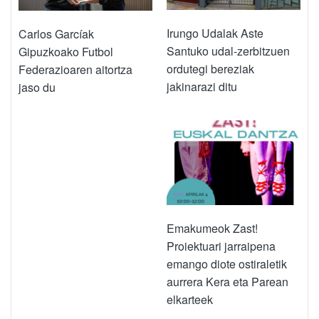
Irungo Udalak Aste
Carlos Garcíak
Santuko udal-zerbitzuen
Gipuzkoako Futbol
ordutegi bereziak
Federazioaren aitortza
jakinarazi ditu
jaso du
Emakumeok Zast!
Proiektuari jarraipena
emango diote ostiraletik
aurrera Kera eta Parean
elkarteek