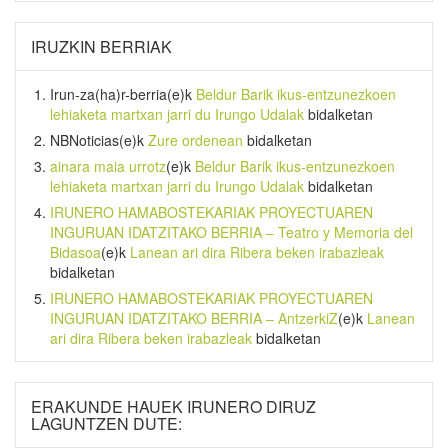
IRUZKIN BERRIAK
Irun-za(ha)r-berria
(e)k
Beldur Barik ikus-entzunezkoen
lehiaketa martxan jarri du Irungo Udalak
bidalketan
NBNoticias
(e)k
Zure ordenean
bidalketan
ainara maia urrotz
(e)k
Beldur Barik ikus-entzunezkoen
lehiaketa martxan jarri du Irungo Udalak
bidalketan
IRUNERO HAMABOSTEKARIAK PROYECTUAREN
INGURUAN IDATZITAKO BERRIA – Teatro y Memoria del
Bidasoa
(e)k
Lanean ari dira Ribera beken irabazleak
bidalketan
IRUNERO HAMABOSTEKARIAK PROYECTUAREN
INGURUAN IDATZITAKO BERRIA – AntzerkiZ
(e)k
Lanean
ari dira Ribera beken irabazleak
bidalketan
ERAKUNDE HAUEK IRUNERO DIRUZ
LAGUNTZEN DUTE: