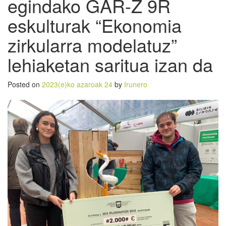
egindako GAR-Z 9R
eskulturak “Ekonomia
zirkularra modelatuz”
lehiaketan saritua izan da
Posted on
2023(e)ko azaroak 24
by
Irunero