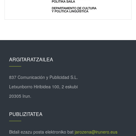
ARGITARATZAILEA
837 Comunicación y Publicidad S.L.
Letxunborro Hiribidea 100, 2 eskubi
20305 Irun.
PUBLIZITATEA
Bidali ezazu posta elektroniko bat
jarozena@irunero.eus