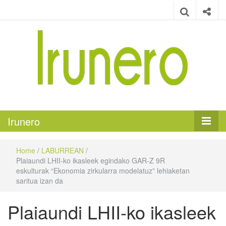
Irunero
Irungo euskarazko aldizkaria
Irunero
Home
/
LABURREAN
/
Plaiaundi LHII-ko ikasleek egindako GAR-Z 9R
eskulturak “Ekonomia zirkularra modelatuz” lehiaketan
saritua izan da
Plaiaundi LHII-ko ikasleek