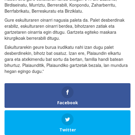
Birdiseinatu, Murriztu, Berrerabili, Konpondu, Zaharberritu,
Berrfabrikatu, Berreskuratu eta Birziklatu.
Gure eskulturaren oinarri nagusia paleta da. Palet desberdinak
erabiliz, eskulturaren oinarri berdea, bihotzaren zatiak eta
gartzetaren oinarria egin ditugu. Gartzeta egiteko maskara
kirurgikoak berrerabili ditugu.
Eskulturarekin geure burua irudikatu nahi izan dugu palet
desberdinekin, bihotz bat osatuz. Izan ere, Plaiaundin elkartu
gara eta atxikimendu bat sortu da bertan, familia handi batean
bihurtuz. Plaiaunditik, Plaiaundiko gartzetak bezala, lan mundura
hegan egingo dugu.”
Facebook
Twitter