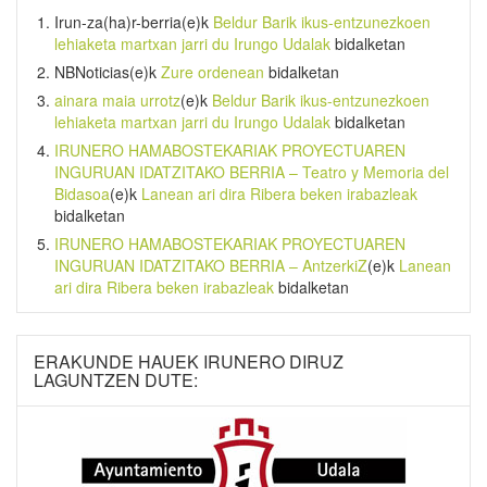
Irun-za(ha)r-berria
(e)k
Beldur Barik ikus-entzunezkoen
lehiaketa martxan jarri du Irungo Udalak
bidalketan
NBNoticias
(e)k
Zure ordenean
bidalketan
ainara maia urrotz
(e)k
Beldur Barik ikus-entzunezkoen
lehiaketa martxan jarri du Irungo Udalak
bidalketan
IRUNERO HAMABOSTEKARIAK PROYECTUAREN
INGURUAN IDATZITAKO BERRIA – Teatro y Memoria del
Bidasoa
(e)k
Lanean ari dira Ribera beken irabazleak
bidalketan
IRUNERO HAMABOSTEKARIAK PROYECTUAREN
INGURUAN IDATZITAKO BERRIA – AntzerkiZ
(e)k
Lanean
ari dira Ribera beken irabazleak
bidalketan
ERAKUNDE HAUEK IRUNERO DIRUZ
LAGUNTZEN DUTE: