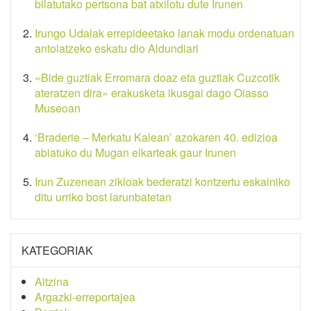
bilatutako pertsona bat atxilotu dute Irunen
Irungo Udalak errepideetako lanak modu ordenatuan
antolatzeko eskatu dio Aldundiari
«Bide guztiak Erromara doaz eta guztiak Cuzcotik
ateratzen dira» erakusketa ikusgai dago Oiasso
Museoan
‘Braderie – Merkatu Kalean’ azokaren 40. edizioa
abiatuko du Mugan elkarteak gaur Irunen
Irun Zuzenean zikloak bederatzi kontzertu eskainiko
ditu urriko bost larunbatetan
KATEGORIAK
Aitzina
Argazki-erreportajea