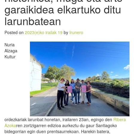
garaikidea elkartuko ditu
larunbatean
Posted on
2023(e)ko irailak 19
by
Irunero
Nuria
Alzaga
Kultur
ordezkariak larunbat honetan, irailaren 23an, egingo den
Ribera
Azoka
ren zortzigarren edizioa aurkeztu du gaur Santiagoko
bidegorrian egin duen prentsaurrekoan. Harekin batera,