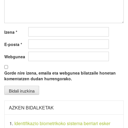
Izena
*
E-posta
*
Webgunea
Gorde nire izena, emaila eta webgunea bilatzaile honetan
komentatzen dudan hurrengorako.
AZKEN BIDALKETAK
Identifikazio biometrikoko sistema berriari esker