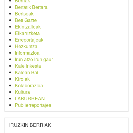
Berriak
Bertatik Bertara
Bertsoak
Beti Gazte
Ekintzaileak
Elkarrizketa
Erreportajeak
Hezkuntza
Informazioa
Irun atzo Irun gaur
Kale inkesta
Kalean Bai
Kirolak
Kolaborazioa
Kultura
LABURREAN
Publierreportajea
IRUZKIN BERRIAK