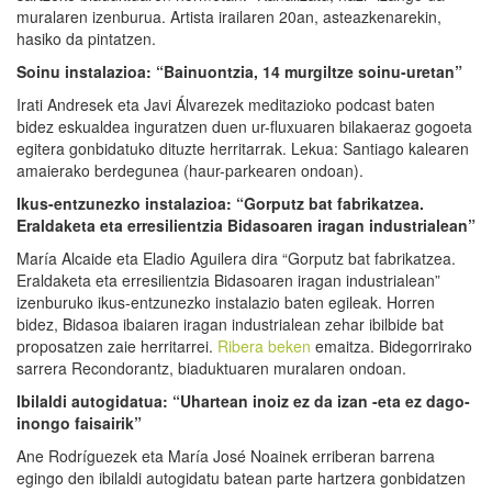
muralaren izenburua. Artista irailaren 20an, asteazkenarekin,
hasiko da pintatzen.
Soinu instalazioa: “Bainuontzia, 14 murgiltze soinu-uretan”
Irati Andresek eta Javi Álvarezek meditazioko podcast baten
bidez eskualdea inguratzen duen ur-fluxuaren bilakaeraz gogoeta
egitera gonbidatuko dituzte herritarrak. Lekua: Santiago kalearen
amaierako berdegunea (haur-parkearen ondoan).
Ikus-entzunezko instalazioa: “Gorputz bat fabrikatzea.
Eraldaketa eta erresilientzia Bidasoaren iragan industrialean”
María Alcaide eta Eladio Aguilera dira “Gorputz bat fabrikatzea.
Eraldaketa eta erresilientzia Bidasoaren iragan industrialean”
izenburuko ikus-entzunezko instalazio baten egileak. Horren
bidez, Bidasoa ibaiaren iragan industrialean zehar ibilbide bat
proposatzen zaie herritarrei.
Ribera beken
emaitza. Bidegorrirako
sarrera Recondorantz, biaduktuaren muralaren ondoan.
Ibilaldi autogidatua: “Uhartean inoiz ez da izan -eta ez dago-
inongo faisairik”
Ane Rodríguezek eta María José Noainek erriberan barrena
egingo den ibilaldi autogidatu batean parte hartzera gonbidatzen