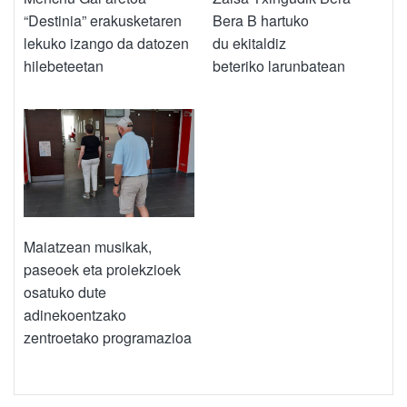
“Destinia” erakusketaren
Bera B hartuko
lekuko izango da datozen
du ekitaldiz
hilebeteetan
beteriko larunbatean
Maiatzean musikak,
paseoek eta proiekzioek
osatuko dute
adinekoentzako
zentroetako programazioa