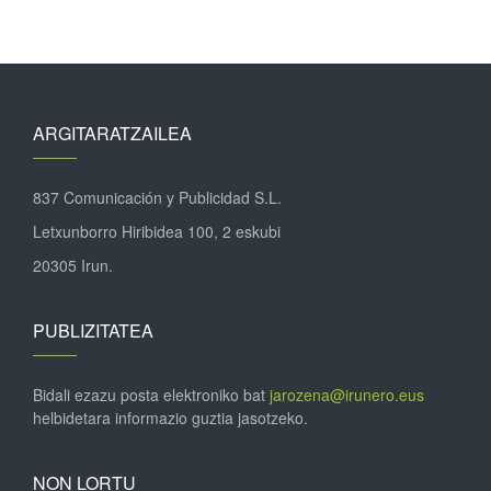
ARGITARATZAILEA
837 Comunicación y Publicidad S.L.
Letxunborro Hiribidea 100, 2 eskubi
20305 Irun.
PUBLIZITATEA
Bidali ezazu posta elektroniko bat
jarozena@irunero.eus
helbidetara informazio guztia jasotzeko.
NON LORTU