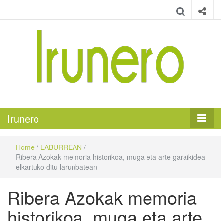
Irunero
Irungo euskarazko aldizkaria
Irunero
Home
/
LABURREAN
/
Ribera Azokak memoria historikoa, muga eta arte garaikidea
elkartuko ditu larunbatean
Ribera Azokak memoria
historikoa, muga eta arte