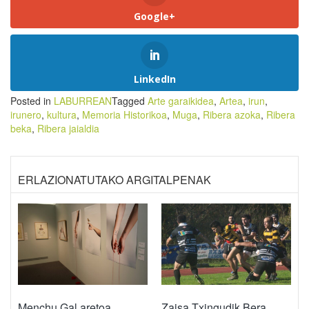
Google+
LinkedIn
Posted in
LABURREAN
Tagged
Arte garaikidea
,
Artea
,
irun
,
irunero
,
kultura
,
Memoria Historikoa
,
Muga
,
Ribera azoka
,
Ribera
beka
,
Ribera jaialdia
ERLAZIONATUTAKO ARGITALPENAK
Menchu Gal aretoa
Zaisa Txingudik Bera