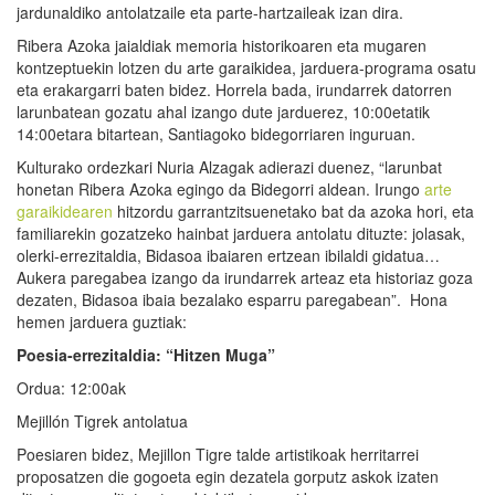
jardunaldiko antolatzaile eta parte-hartzaileak izan dira.
Ribera Azoka jaialdiak memoria historikoaren eta mugaren
kontzeptuekin lotzen du arte garaikidea, jarduera-programa osatu
eta erakargarri baten bidez. Horrela bada, irundarrek datorren
larunbatean gozatu ahal izango dute jarduerez, 10:00etatik
14:00etara bitartean, Santiagoko bidegorriaren inguruan.
Kulturako ordezkari Nuria Alzagak adierazi duenez, “larunbat
honetan Ribera Azoka egingo da Bidegorri aldean. Irungo
arte
garaikidearen
hitzordu garrantzitsuenetako bat da azoka hori, eta
familiarekin gozatzeko hainbat jarduera antolatu dituzte: jolasak,
olerki-errezitaldia, Bidasoa ibaiaren ertzean ibilaldi gidatua…
Aukera paregabea izango da irundarrek arteaz eta historiaz goza
dezaten, Bidasoa ibaia bezalako esparru paregabean”. Hona
hemen jarduera guztiak:
Poesia-errezitaldia: “Hitzen Muga”
Ordua: 12:00ak
Mejillón Tigrek antolatua
Poesiaren bidez, Mejillon Tigre talde artistikoak herritarrei
proposatzen die gogoeta egin dezatela gorputz askok izaten