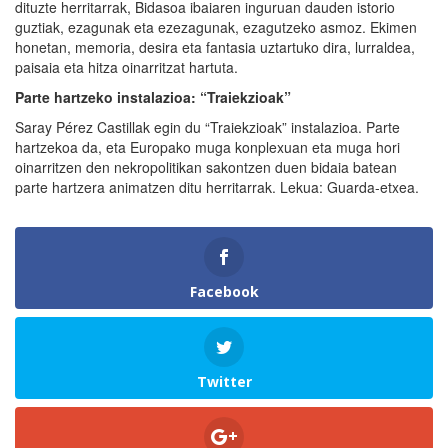
dituzte herritarrak, Bidasoa ibaiaren inguruan dauden istorio
guztiak, ezagunak eta ezezagunak, ezagutzeko asmoz. Ekimen
honetan, memoria, desira eta fantasia uztartuko dira, lurraldea,
paisaia eta hitza oinarritzat hartuta.
Parte hartzeko instalazioa: “Traiekzioak”
Saray Pérez Castillak egin du “Traiekzioak” instalazioa. Parte
hartzekoa da, eta Europako muga konplexuan eta muga hori
oinarritzen den nekropolitikan sakontzen duen bidaia batean
parte hartzera animatzen ditu herritarrak. Lekua: Guarda-etxea.
Facebook
Twitter