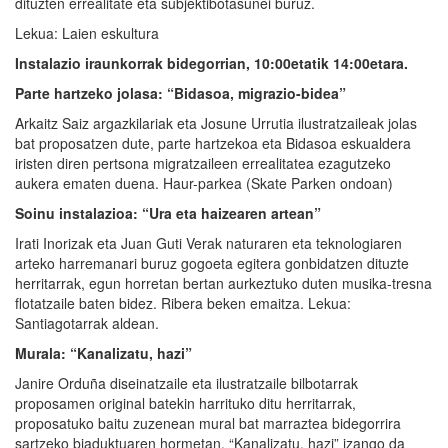
dituzten errealitate eta subjektibotasunei buruz.
Lekua: Laien eskultura
Instalazio iraunkorrak bidegorrian, 10:00etatik 14:00etara.
Parte hartzeko jolasa: “Bidasoa, migrazio-bidea”
Arkaitz Saiz argazkilariak eta Josune Urrutia ilustratzaileak jolas
bat proposatzen dute, parte hartzekoa eta Bidasoa eskualdera
iristen diren pertsona migratzaileen errealitatea ezagutzeko
aukera ematen duena. Haur-parkea (Skate Parken ondoan)
Soinu instalazioa: “Ura eta haizearen artean”
Irati Inorizak eta Juan Guti Verak naturaren eta teknologiaren
arteko harremanari buruz gogoeta egitera gonbidatzen dituzte
herritarrak, egun horretan bertan aurkeztuko duten musika-tresna
flotatzaile baten bidez. Ribera beken emaitza. Lekua:
Santiagotarrak aldean.
Murala: “Kanalizatu, hazi”
Janire Orduña diseinatzaile eta ilustratzaile bilbotarrak
proposamen original batekin harrituko ditu herritarrak,
proposatuko baitu zuzenean mural bat marraztea bidegorrira
sartzeko biaduktuaren hormetan. “Kanalizatu, hazi” izango da