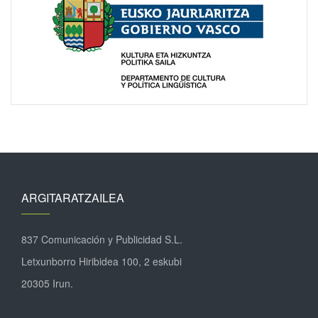
ARGITARATZAILEA
837 Comunicación y Publicidad S.L.
Letxunborro Hiribidea 100, 2 eskubi
20305 Irun.