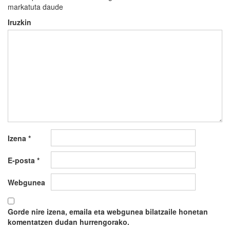
markatuta daude
Iruzkin
Izena
*
E-posta
*
Webgunea
Gorde nire izena, emaila eta webgunea bilatzaile honetan
komentatzen dudan hurrengorako.