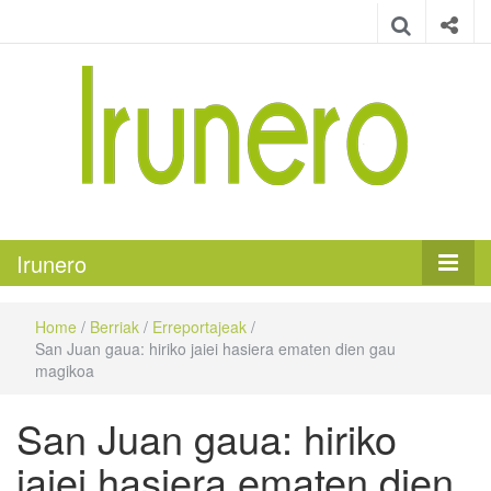
Irunero
Irungo euskarazko aldizkaria
Irunero
Home
/
Berriak
/
Erreportajeak
/
San Juan gaua: hiriko jaiei hasiera ematen dien gau
magikoa
San Juan gaua: hiriko
jaiei hasiera ematen dien