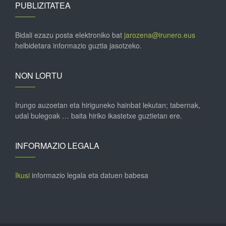
PUBLIZITATEA
Bidali ezazu posta elektroniko bat
jarozena@irunero.eus
helbidetara informazio guztia jasotzeko.
NON LORTU
Irungo auzoetan eta hiriguneko hainbat lekutan; tabernak,
udal bulegoak … baita hiriko ikastetxe guztietan ere.
INFORMAZIO LEGALA
Ikusi
informazio legala eta datuen babesa