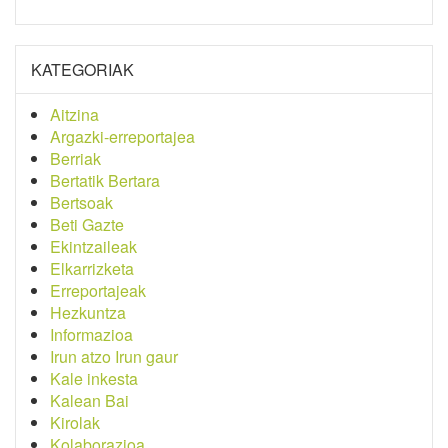
KATEGORIAK
Aitzina
Argazki-erreportajea
Berriak
Bertatik Bertara
Bertsoak
Beti Gazte
Ekintzaileak
Elkarrizketa
Erreportajeak
Hezkuntza
Informazioa
Irun atzo Irun gaur
Kale inkesta
Kalean Bai
Kirolak
Kolaborazioa