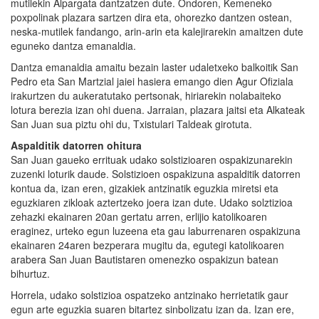
mutilekin Alpargata dantzatzen dute. Ondoren, Kemeneko
poxpolinak plazara sartzen dira eta, ohorezko dantzen ostean,
neska-mutilek fandango, arin-arin eta kalejirarekin amaitzen dute
eguneko dantza emanaldia.
Dantza emanaldia amaitu bezain laster udaletxeko balkoitik San
Pedro eta San Martzial jaiei hasiera emango dien Agur Ofiziala
irakurtzen du aukeratutako pertsonak, hiriarekin nolabaiteko
lotura berezia izan ohi duena. Jarraian, plazara jaitsi eta Alkateak
San Juan sua piztu ohi du, Txistulari Taldeak girotuta.
Aspalditik datorren ohitura
San Juan gaueko errituak udako solstizioaren ospakizunarekin
zuzenki loturik daude. Solstizioen ospakizuna aspalditik datorren
kontua da, izan eren, gizakiek antzinatik eguzkia miretsi eta
eguzkiaren zikloak aztertzeko joera izan dute. Udako solztizioa
zehazki ekainaren 20an gertatu arren, erlijio katolikoaren
eraginez, urteko egun luzeena eta gau laburrenaren ospakizuna
ekainaren 24aren bezperara mugitu da, egutegi katolikoaren
arabera San Juan Bautistaren omenezko ospakizun batean
bihurtuz.
Horrela, udako solstizioa ospatzeko antzinako herrietatik gaur
egun arte eguzkia suaren bitartez sinbolizatu izan da. Izan ere,