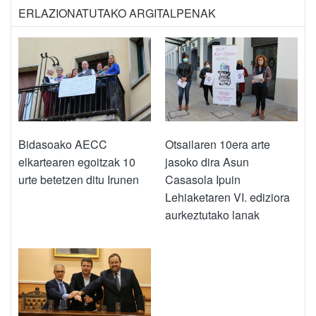
ERLAZIONATUTAKO ARGITALPENAK
Bidasoako AECC
Otsailaren 10era arte
elkartearen egoitzak 10
jasoko dira Asun
urte betetzen ditu Irunen
Casasola Ipuin
Lehiaketaren VI. ediziora
aurkeztutako lanak