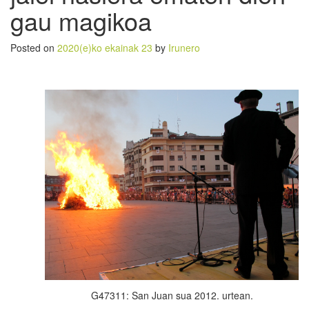
gau magikoa
Posted on
2020(e)ko ekainak 23
by
Irunero
G47311: San Juan sua 2012. urtean.