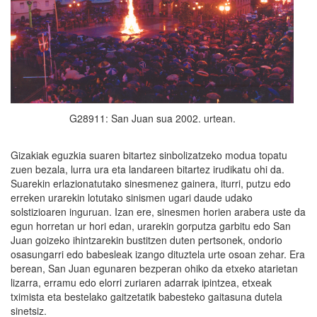
G28911: San Juan sua 2002. urtean.
Gizakiak eguzkia suaren bitartez sinbolizatzeko modua topatu
zuen bezala, lurra ura eta landareen bitartez irudikatu ohi da.
Suarekin erlazionatutako sinesmenez gainera, iturri, putzu edo
erreken urarekin lotutako sinismen ugari daude udako
solstizioaren inguruan. Izan ere, sinesmen horien arabera uste da
egun horretan ur hori edan, urarekin gorputza garbitu edo San
Juan goizeko ihintzarekin bustitzen duten pertsonek, ondorio
osasungarri edo babesleak izango dituztela urte osoan zehar. Era
berean, San Juan egunaren bezperan ohiko da etxeko atarietan
lizarra, erramu edo elorri zuriaren adarrak ipintzea, etxeak
tximista eta bestelako gaitzetatik babesteko gaitasuna dutela
sinetsiz.