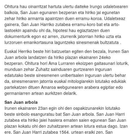
Ohitura hau oinarritzat hartuta ulertu daiteke Irungo udaletxearen
balkoia, San Juan egunaren bezperan eta hiriko jai egunetan
zehar hiriko armarria apaintzen duen erramu-koroa. Udaletxeaz
gainera, San Juan Harriko zutabea erramu-koro bat eta arto-
lastoekin apaindu ohi da, hipotesi hau egiaztatzen duen
dokumenturik egon ez arren, ziurrenik jatorrian hiriko uzta eta
lurzoruen emankortasuna laguntzeko sinesmenak bultzatuta .
Euskal Herriko beste hiri batzuetan egiten den bezala, Irunen San
Juan arbola landatzen da hiriko plazan ekainaren 24eko
bezperan. Ohitura hori Ama Lurraren ekoizpen gaitasunari loturik,
munduan zehar Zuhaitz sainduaren gurtzearen inguruan
edatutako beste sinesmenen unibertsalen inguruan ulertu behar
da, sinesmenaren jatorria euskal mitologiarekin lotutako edukiak
partekatzen dituen Amaroa webgunearen arabera egiptiar edo
germaniarren artean aurkitzen delarik.
San Juan arbola
Irunen ekainaren 23an egin ohi den ospakizunarekin lotutako
beste sinbolo esanguratsu bat San Juan arbola. San Juan Harri
zutabea eta hiriko jaiei hasiera ematen saien egunean San Juan
plazan kokatu ohi den zuhaitzaren artean lotura estua dago. Izan
ere, San Juan Harri zutabea 1564. urtean eraiki zen, San