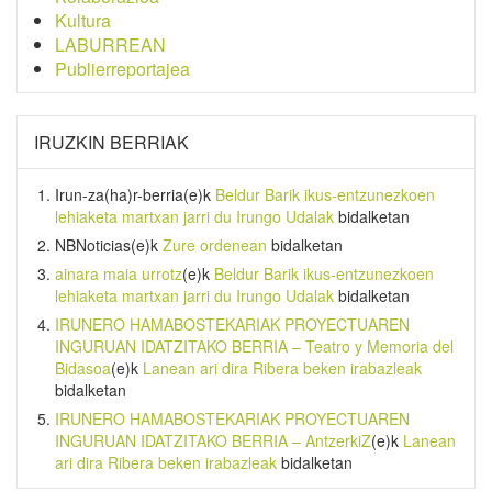
Kultura
LABURREAN
Publierreportajea
IRUZKIN BERRIAK
Irun-za(ha)r-berria
(e)k
Beldur Barik ikus-entzunezkoen
lehiaketa martxan jarri du Irungo Udalak
bidalketan
NBNoticias
(e)k
Zure ordenean
bidalketan
ainara maia urrotz
(e)k
Beldur Barik ikus-entzunezkoen
lehiaketa martxan jarri du Irungo Udalak
bidalketan
IRUNERO HAMABOSTEKARIAK PROYECTUAREN
INGURUAN IDATZITAKO BERRIA – Teatro y Memoria del
Bidasoa
(e)k
Lanean ari dira Ribera beken irabazleak
bidalketan
IRUNERO HAMABOSTEKARIAK PROYECTUAREN
INGURUAN IDATZITAKO BERRIA – AntzerkiZ
(e)k
Lanean
ari dira Ribera beken irabazleak
bidalketan