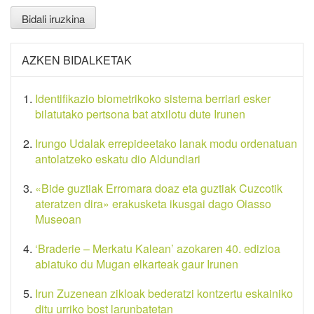
AZKEN BIDALKETAK
Identifikazio biometrikoko sistema berriari esker
bilatutako pertsona bat atxilotu dute Irunen
Irungo Udalak errepideetako lanak modu ordenatuan
antolatzeko eskatu dio Aldundiari
«Bide guztiak Erromara doaz eta guztiak Cuzcotik
ateratzen dira» erakusketa ikusgai dago Oiasso
Museoan
‘Braderie – Merkatu Kalean’ azokaren 40. edizioa
abiatuko du Mugan elkarteak gaur Irunen
Irun Zuzenean zikloak bederatzi kontzertu eskainiko
ditu urriko bost larunbatetan