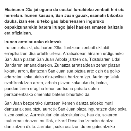
Ekainaren 23a jai eguna da euskal lurraldeko zenbait hiri eta
herrietan. Irunen kasuan, San Juan gauak, esanahi bikoitza
dauka, izan ere, urteko gau laburrenaren inguruko
ospakizunarekin batera Irungo jaiei hasiera ematen baitzaie
era ofizialean.
Irunen antolatutako ekintzak
Irunen zehazki, ekainaren 23ko iluntzean zenbait ekitaldi
errepikatzen dira urtetik urtera. Arratsaldean hiriaren erdiguneko
San Juan plazan San Juan Arbola jartzen da, Txistularien Udal
Bandaren emanaldiarekin. Zuhaitza arratsaldean zehar plazan
kokatu arren, iluntzean San Juan sua piztua arte ezin da goiko
adarretan kokatutako diru-poltsak hartzera igo. Aurtengo jaiak
ezohikoak izan arren, arbola plazan kokatuko da, baina,
pandemiaren eragina lehen pertsona pairatu duten
pertsonentzako omenaldi batean bihurtuko da.
San Juan bezperako iluntzean Kemen dantza taldeko mutil
dantzariak sua piztu aurretik San Juan plaza inguratzen dute soka
luzea osatuz. Aurreskulari eta atzeskulariek, hau da, sokaren
muturrean doazen mutilak, elkarri Desafioa izeneko dantza
dantzatzen diote. Jarraian, soka osatzen duten gainontzeko