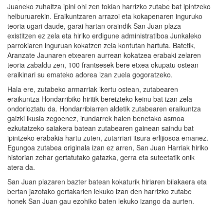
Juaneko zuhaitza ipini ohi zen tokian harrizko zutabe bat ipintzeko
helburuarekin. Eraikuntzaren arrazoi eta kokapenaren inguruko
teoria ugari daude, garai hartan oraindik San Juan plaza
existitzen ez zela eta hiriko erdigune administratiboa Junkaleko
parrokiaren inguruan kokatzen zela kontutan hartuta. Batetik,
Aranzate Jaunaren etxearen aurrean kokatzea erabaki zelaren
teoria zabaldu zen, 100 frantsesek bere etxea okupatu ostean
eraikinari su emateko adorea izan zuela gogoratzeko.
Hala ere, zutabeko armarriak ikertu ostean, zutabearen
eraikuntza Hondarribiko hiritik bereizteko keinu bat izan zela
ondorioztatu da. Hondarribiarren aldetik zutabearen eraikuntza
gaizki ikusia zegoenez, irundarrek haien benetako asmoa
ezkutatzeko saiakera batean zutabearen gainean saindu bat
ipintzeko erabakia hartu zuten, zutarriari itsura erlijiosoa emanez.
Egungoa zutabea originala izan ez arren, San Juan Harriak hiriko
historian zehar gertatutako gatazka, gerra eta suteetatik onik
atera da.
San Juan plazaren bazter batean kokaturik hiriaren bilakaera eta
bertan jazotako gertakarien lekuko izan den harrizko zutabe
honek San Juan gau ezohiko baten lekuko izango da aurten.