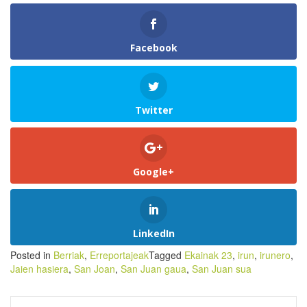
Facebook
Twitter
Google+
LinkedIn
Posted in
Berriak
,
Erreportajeak
Tagged
Ekainak 23
,
irun
,
irunero
,
Jaien hasiera
,
San Joan
,
San Juan gaua
,
San Juan sua