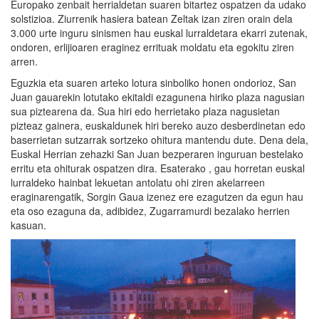
Europako zenbait herrialdetan suaren bitartez ospatzen da udako
solstizioa. Ziurrenik hasiera batean Zeltak izan ziren orain dela
3.000 urte inguru sinismen hau euskal lurraldetara ekarri zutenak,
ondoren, erlijioaren eraginez errituak moldatu eta egokitu ziren
arren.
Eguzkia eta suaren arteko lotura sinboliko honen ondorioz, San
Juan gauarekin lotutako ekitaldi ezagunena hiriko plaza nagusian
sua piztearena da. Sua hiri edo herrietako plaza nagusietan
pizteaz gainera, euskaldunek hiri bereko auzo desberdinetan edo
baserrietan sutzarrak sortzeko ohitura mantendu dute. Dena dela,
Euskal Herrian zehazki San Juan bezperaren inguruan bestelako
erritu eta ohiturak ospatzen dira. Esaterako , gau horretan euskal
lurraldeko hainbat lekuetan antolatu ohi ziren akelarreen
eraginarengatik, Sorgin Gaua izenez ere ezagutzen da egun hau
eta oso ezaguna da, adibidez, Zugarramurdi bezalako herrien
kasuan.