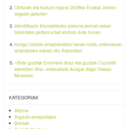
Ohiturak eta kultura nagusi 2026ko Euskal Jiraren
argazki galerian
Identifikazio biometrikoko sistema berriari esker
bilatutako pertsona bat atxilotu dute Irunen
Irungo Udalak errepideetako lanak modu ordenatuan
antolatzeko eskatu dio Aldundiari
«Bide guztiak Erromara doaz eta guztiak Cuzcotik
ateratzen dira» erakusketa ikusgai dago Oiasso
Museoan
KATEGORIAK
Aitzina
Argazki-erreportajea
Berriak