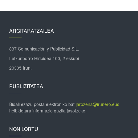
ARGITARATZAILEA
837 Comunicación y Publicidad S.L.
Letxunborro Hiribidea 100, 2 eskubi
20305 Irun.
PUBLIZITATEA
Bidali ezazu posta elektroniko bat
jarozena@irunero.eus
helbidetara informazio guztia jasotzeko.
NON LORTU