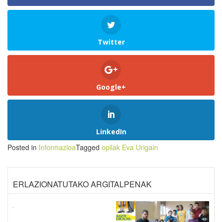
Twitter
Google+
LinkedIn
Posted in
Informazioa
Tagged
opilak Eva Urigain
ERLAZIONATUTAKO ARGITALPENAK