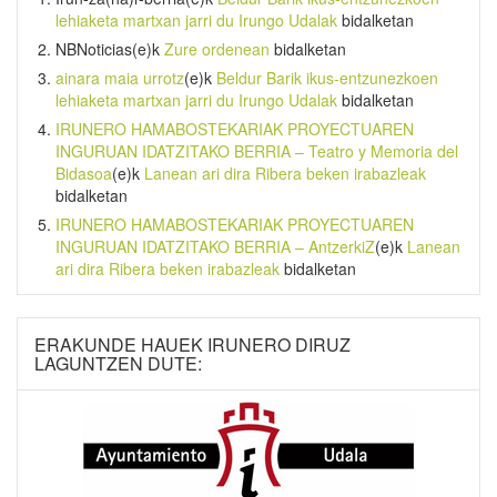
lehiaketa martxan jarri du Irungo Udalak
bidalketan
NBNoticias
(e)k
Zure ordenean
bidalketan
ainara maia urrotz
(e)k
Beldur Barik ikus-entzunezkoen
lehiaketa martxan jarri du Irungo Udalak
bidalketan
IRUNERO HAMABOSTEKARIAK PROYECTUAREN
INGURUAN IDATZITAKO BERRIA – Teatro y Memoria del
Bidasoa
(e)k
Lanean ari dira Ribera beken irabazleak
bidalketan
IRUNERO HAMABOSTEKARIAK PROYECTUAREN
INGURUAN IDATZITAKO BERRIA – AntzerkiZ
(e)k
Lanean
ari dira Ribera beken irabazleak
bidalketan
ERAKUNDE HAUEK IRUNERO DIRUZ
LAGUNTZEN DUTE: