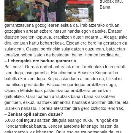
trukoak ditu.
Baina
garrantzitsuena gozogilearen eskua da. Irabiatzerako orduan,
gozogileen artean ezberdintasun handia egon daiteke. Ematen
dituzten buelten kopurua, erabiltzen duten indarra… Aldagai asko
dira kontuan hartu beharrekoak. Etxean ere berdina gertatzen da
sukaldean. Osagai berdinekin sukaldatzen duzunean, batzuetan
emaitza hobea izaten da besteetan baino. Hemen berdina da.
– Lehengaiek ere badute garrantzia.
Bai, noski. Gureak erabat naturalak dira. Tardientako irina erabil-
tzen dugu, oso garestia. Eta almendra Reuseko Kooperatiba
batetik ekartzen dugu. Koipe asko duen almendra da, bizkotxo
mamitsua gera dadin. Pascualen gorringoa erabiltzen dugu,
Osasun Ministerioak pasteurizatua erabiltzera behartzen
gaituelako. Garai batean arrautzak banan bana kraskatzen
genituen, eskuz. Batzuek almendra-hautsak erabiltzen dituzte, eta
urarekin nahastu. Horrela ateratzen dira gero bizkotxo lehorrak.
– Zenbat opil saltzen duzue?
5.000 opil inguru saltzen ditugula esango nuke, Irungoak eta
Hondarribikoak batuta. Jendea astebete lehenago hasten da
enkargatzen, ez lehenago. Opila oso gauza pertsonala da, eta