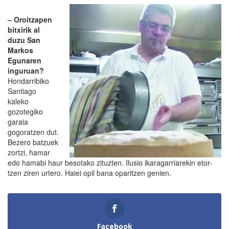
– Oroitzapen
bitxirik al
duzu San
Markos
Egunaren
inguruan?
Hondarribiko
Santiago
kaleko
gozotegiko
garaia
gogoratzen dut.
Bezero batzuek
zortzi, hamar
edo hamabi haur besotako zituzten. Ilusio ikaragarriarekin etor-
tzen ziren urtero. Haiei opil bana oparitzen genien.
Facebook