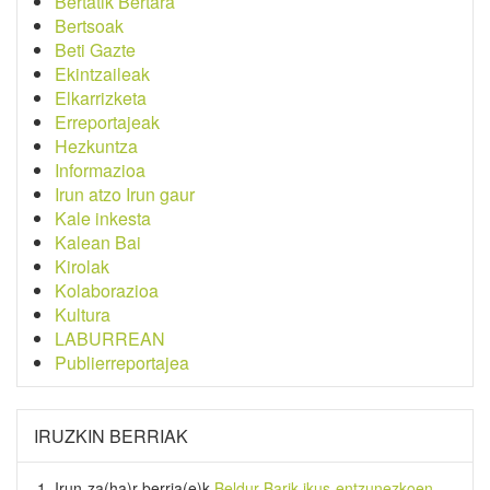
Bertatik Bertara
Bertsoak
Beti Gazte
Ekintzaileak
Elkarrizketa
Erreportajeak
Hezkuntza
Informazioa
Irun atzo Irun gaur
Kale inkesta
Kalean Bai
Kirolak
Kolaborazioa
Kultura
LABURREAN
Publierreportajea
IRUZKIN BERRIAK
Irun-za(ha)r-berria
(e)k
Beldur Barik ikus-entzunezkoen