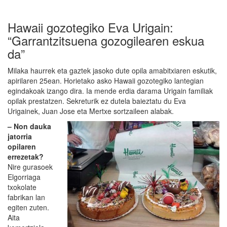
Hawaii gozotegiko Eva Urigain:
“Garrantzitsuena gozogilearen eskua
da”
Milaka haurrek eta gaztek jasoko dute opila amabitxiaren eskutik,
apirilaren 25ean. Horietako asko Hawaii gozotegiko lantegian
egindakoak izango dira. Ia mende erdia darama Urigain familiak
opilak prestatzen. Sekreturik ez dutela baieztatu du Eva
Urigainek, Juan Jose eta Mertxe sortzaileen alabak.
– Non dauka
jatorria
opilaren
errezetak?
Nire gurasoek
Elgorriaga
txokolate
fabrikan lan
egiten zuten.
Aita