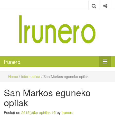
Irunero
Irungo euskarazko aldizkaria
Irunero
Home
/
Informazioa
/
San Markos eguneko opilak
San Markos eguneko
opilak
Posted on
2015(e)ko apirilak 15
by
Irunero