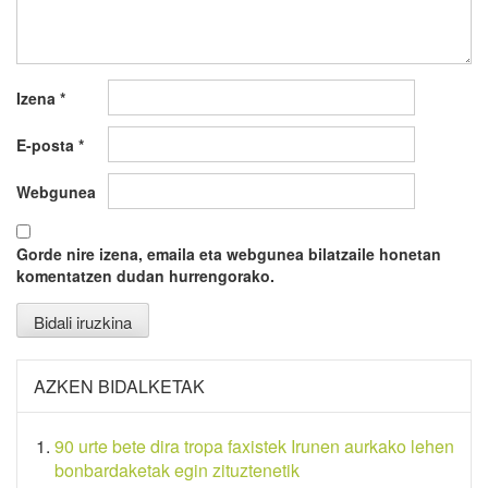
Izena
*
E-posta
*
Webgunea
Gorde nire izena, emaila eta webgunea bilatzaile honetan
komentatzen dudan hurrengorako.
AZKEN BIDALKETAK
90 urte bete dira tropa faxistek Irunen aurkako lehen
bonbardaketak egin zituztenetik