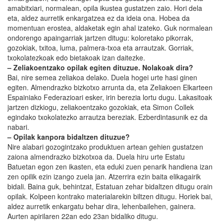
amabitxiari, normalean, opila ikustea gustatzen zaio. Hori dela
eta, aldez aurretik enkargatzea ez da ideia ona. Hobea da
momentuan erostea, aldaketak egin ahal izateko. Guk normalean
ondorengo apaingarriak jartzen ditugu: koloretako pikorrak,
gozokiak, txitoa, luma, palmera-txoa eta arrautzak. Gorriak,
txokolatezkoak edo bietakoak izan daitezke.
– Zeliakoentzako opilak egiten dituzue. Nolakoak dira?
Bai, nire semea zeliakoa delako. Duela hogei urte hasi ginen
egiten. Almendrazko bizkotxo arrunta da, eta Zeliakoen Elkarteen
Espainiako Federazioari esker, irin berezia lortu dugu. Lakasitoak
jartzen dizkiogu, zeliakoentzako gozokiak, eta Simon Collek
egindako txokolatezko arrautza bereziak. Ezberdintasunik ez da
nabari.
– Opilak kanpora bidaltzen dituzue?
Nire alabari gozogintzako produktuen artean gehien gustatzen
zaiona almendrazko bizkotxoa da. Duela hiru urte Estatu
Batuetan egon zen ikasten, eta eduki zuen penarik handiena izan
zen opilik ezin izango zuela jan. Atzerrira ezin baita elikagairik
bidali. Baina guk, behintzat, Estatuan zehar bidaltzen ditugu orain
opilak. Kolpeen kontrako materialarekin biltzen ditugu. Horiek bai,
aldez aurretik enkargatu behar dira, lehenbailehen, gainera.
Aurten apirilaren 22an edo 23an bidaliko ditugu.