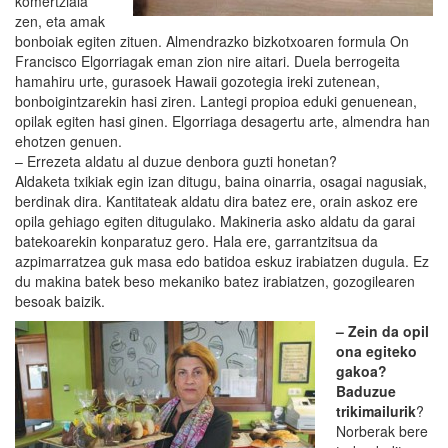
komertziala
zen, eta amak
bonboiak egiten zituen. Almendrazko bizkotxoaren formula On
Francisco Elgorriagak eman zion nire aitari. Duela berrogeita
hamahiru urte, gurasoek Hawaii gozotegia ireki zutenean,
bonboigintzarekin hasi ziren. Lantegi propioa eduki genuenean,
opilak egiten hasi ginen. Elgorriaga desagertu arte, almendra han
ehotzen genuen.
– Errezeta aldatu al duzue denbora guzti honetan?
Aldaketa txikiak egin izan ditugu, baina oinarria, osagai nagusiak,
berdinak dira. Kantitateak aldatu dira batez ere, orain askoz ere
opila gehiago egiten ditugulako. Makineria asko aldatu da garai
batekoarekin konparatuz gero. Hala ere, garrantzitsua da
azpimarratzea guk masa edo batidoa eskuz irabiatzen dugula. Ez
du makina batek beso mekaniko batez irabiatzen, gozogilearen
besoak baizik.
– Zein da opil
ona egiteko
gakoa?
Baduzue
trikimailurik
?
Norberak bere