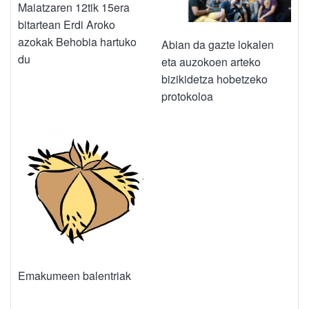
Maiatzaren 12tik 15era
bitartean Erdi Aroko
azokak Behobia hartuko
Abian da gazte lokalen
du
eta auzokoen arteko
bizikidetza hobetzeko
protokoloa
Emakumeen balentriak