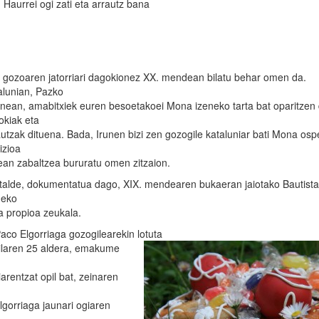
Haurrei ogi zati eta arrautz bana
l gozoaren jatorriari dagokionez XX. mendean bilatu behar omen da.
alunian, Pazko
nean, amabitxiek euren besoetakoei Mona izeneko tarta bat oparitzen 
okiak eta
autzak dituena. Bada, Irunen bizi zen gozogile kataluniar bati Mona os
izioa
ean zabaltzea bururatu omen zitzaion.
talde, dokumentatua dago, XIX. mendearen bukaeran jaiotako Bautist
neko
a propioa zeukala.
Paco Elgorriaga gozogilearekin lotuta
rilaren 25 aldera, emakume
arentzat opil bat, zeinaren
lgorriaga jaunari ogiaren