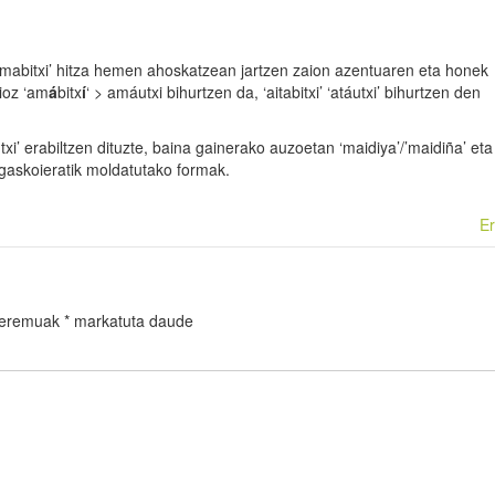
‘amabitxi’ hitza hemen ahoskatzean jartzen zaion azentuaren eta honek
ioz ‘am
á
bitx
í
‘ > amáutxi bihurtzen da, ‘aitabitxi’ ‘atáutxi’ bihurtzen den
xi’ erabiltzen dituzte, baina gainerako auzoetan ‘maidiya’/’maidiña’ eta
ki gaskoieratik moldatutako formak.
Er
 eremuak
*
markatuta daude