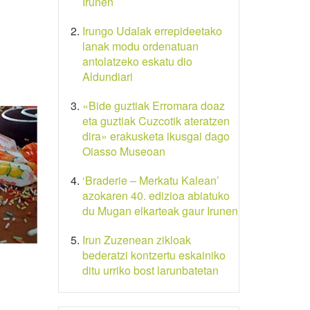
Irunen
Irungo Udalak errepideetako
lanak modu ordenatuan
antolatzeko eskatu dio
Aldundiari
«Bide guztiak Erromara doaz
eta guztiak Cuzcotik ateratzen
dira» erakusketa ikusgai dago
Oiasso Museoan
‘Braderie – Merkatu Kalean’
azokaren 40. edizioa abiatuko
du Mugan elkarteak gaur Irunen
Irun Zuzenean zikloak
bederatzi kontzertu eskainiko
ditu urriko bost larunbatetan