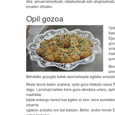
dira: amuarrainezkoak, oilaskozkoak edo aingirazkoak. 
ematen zitzaien.
Opil gozoa
Opi
Kat
Egu
goz
arr
trad
gur
Bes
ize
Behobiko gozogile batek sanmarkopila egiteko errezet
Beste teoria baten arabera, opila gozo bilakatu izana 
dago. Larretxipi kaleko bere gozo-dendara urtero, api
madrildar
batek enkargu berezi bat egiten ei zion: bere semebitxi
oinarria
ogiaren antzeko ore bat baitzen. Behin, andre honek E