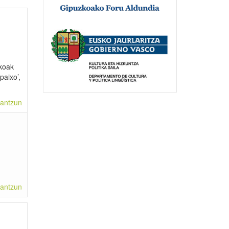
ekoak
paixo’,
antzun
antzun