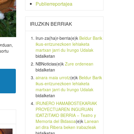
Publierreportajea
IRUZKIN BERRIAK
Irun-za(ha)r-berria
(e)k
Beldur Barik
ikus-entzunezkoen lehiaketa
Orduan,
martxan jarri du Irungo Udalak
sortu
bidalketan
NBNoticias
(e)k
Zure ordenean
bidalketan
ainara maia urrotz
(e)k
Beldur Barik
ikus-entzunezkoen lehiaketa
martxan jarri du Irungo Udalak
bidalketan
IRUNERO HAMABOSTEKARIAK
PROYECTUAREN INGURUAN
IDATZITAKO BERRIA – Teatro y
Memoria del Bidasoa
(e)k
Lanean
ari dira Ribera beken irabazleak
bidalketan