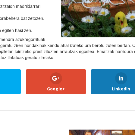
zitzaion madrildarrari.
gorabehera bat zetozen.
 egiten hasi zen.
lmendra azukregorrituak
k geratu ziren hondakinak kendu ahal izateko ura berotu zuten bertan. 
n opiletan ipintzeko prest zituzten arrautzak egostea. Emaitzak harridura 
tez tintatuak geratu zirelako.
Google+
LinkedIn