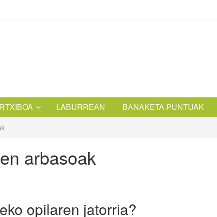
RTXIBOA
LABURREAN
BANAKETA PUNTUAK
ak
ren arbasoak
ko opilaren jatorria?