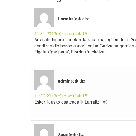
Larraitz
(e)k
dio:
11:31 2013(e)ko apirilak 15
Arrasate inguru honetan ‘karapaixoa’ egiten dute. G
oparitzen dio besoetakoari, baina Garizuma garaian et
Elgetan ‘garipaua’, Elorrion ‘mokotza’…
admin
(e)k
dio:
11:36 2013(e)ko apirilak 15
Eskerrik asko esateagatik Larraitz!! 🙂
Xaun
(e)k
dio: