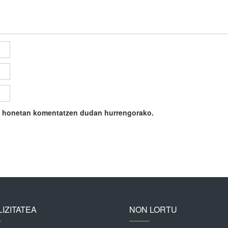
ile honetan komentatzen dudan hurrengorako.
IZITATEA
NON LORTU