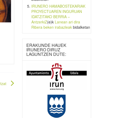
IRUNERO HAMABOSTEKARIAK
PROYECTUAREN INGURUAN
IDATZITAKO BERRIA –
AntzerkiZ
(e)k
Lanean ari dira
Ribera beken irabazleak
bidalketan
ERAKUNDE HAUEK
IRUNERO DIRUZ
LAGUNTZEN DUTE:
tzat