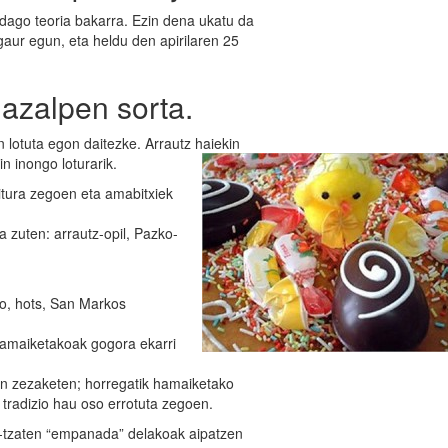
 dago teoria bakarra. Ezin dena ukatu da
gaur egun, eta heldu den apirilaren 25
azalpen sorta.
 lotuta egon daitezke. Arrautz haiekin
in inongo loturarik.
itura zegoen eta amabitxiek
a zuten: arrautz-opil, Pazko-
ko, hots, San Markos
hamaiketakoak gogora ekarri
un zezaketen; horregatik hamaiketako
tradizio hau oso errotuta zegoen.
tzaten “empanada” delakoak aipatzen