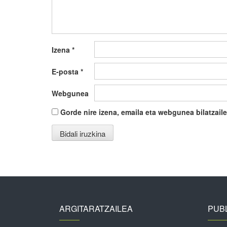
Izena
*
E-posta
*
Webgunea
Gorde nire izena, emaila eta webgunea bilatza
ARGITARATZAILEA
PUBL