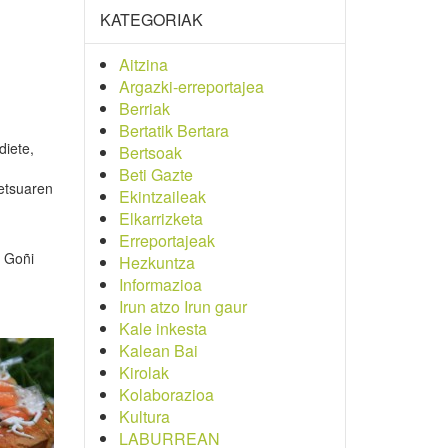
KATEGORIAK
Aitzina
Argazki-erreportajea
Berriak
Bertatik Bertara
diete,
Bertsoak
Beti Gazte
petsuaren
Ekintzaileak
Elkarrizketa
Erreportajeak
a Goñi
Hezkuntza
Informazioa
Irun atzo Irun gaur
Kale inkesta
Kalean Bai
Kirolak
Kolaborazioa
Kultura
LABURREAN