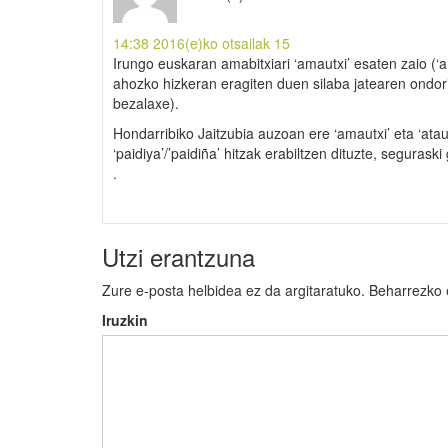
14:38 2016(e)ko otsailak 15
Irungo euskaran amabitxiari ‘amautxi’ esaten zaio (
ahozko hizkeran eragiten duen silaba jatearen ondor
bezalaxe).
Hondarribiko Jaitzubia auzoan ere ‘amautxi’ eta ‘ataut
‘paidiya’/’paidiña’ hitzak erabiltzen dituzte, seguras
.
Utzi erantzuna
Zure e-posta helbidea ez da argitaratuko.
Beharrezko
Iruzkin