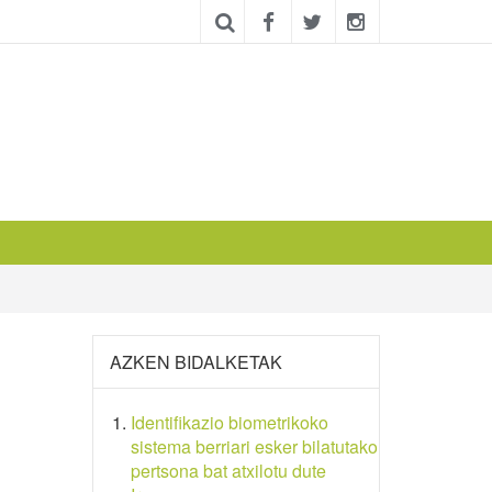
AZKEN BIDALKETAK
Identifikazio biometrikoko
sistema berriari esker bilatutako
pertsona bat atxilotu dute