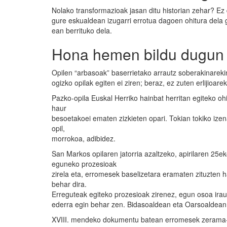
Nolako transformazioak jasan ditu historian zehar? Ez
gure eskualdean izugarri errotua dagoen ohitura dela 
ean berrituko dela.
Hona hemen bildu dugun 
Opilen “arbasoak” baserrietako arrautz soberakinarekin
ogizko opilak egiten ei ziren; beraz, ez zuten erlijioarek
Pazko-opila Euskal Herriko hainbat herritan egiteko oh
haur
besoetakoei ematen zizkieten opari. Tokian tokiko izen
opil,
morrokoa, adibidez.
San Markos opilaren jatorria azaltzeko, apirilaren 25e
eguneko prozesioak
zirela eta, erromesek baselizetara eramaten zituzten 
behar dira.
Erreguteak egiteko prozesioak zirenez, egun osoa ira
ederra egin behar zen. Bidasoaldean eta Oarsoaldean 
XVIII. mendeko dokumentu batean erromesek zerama-