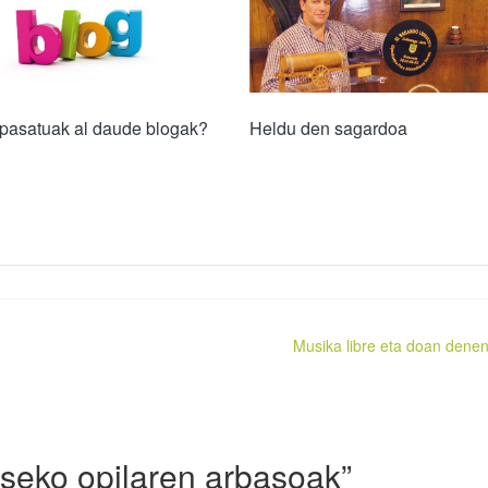
pasatuak al daude blogak?
Heldu den sagardoa
Musika libre eta doan denen
seko opilaren arbasoak
”