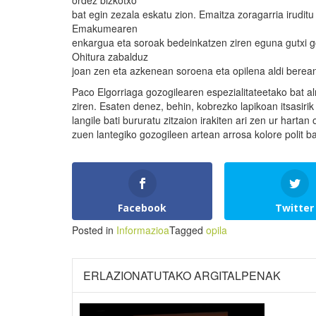
ordez bizkotxo
bat egin zezala eskatu zion. Emaitza zoragarria iruditu 
Emakumearen
enkargua eta soroak bedeinkatzen ziren eguna gutxi 
Ohitura zabalduz
joan zen eta azkenean soroena eta opilena aldi berean
Paco Elgorriaga gozogilearen espezialitateetako bat a
ziren. Esaten denez, behin, kobrezko lapikoan itsasiri
langile bati bururatu zitzaion irakiten ari zen ur harta
zuen lantegiko gozogileen artean arrosa kolore polit ba
Facebook
Twitter
Posted in
Informazioa
Tagged
opila
ERLAZIONATUTAKO ARGITALPENAK