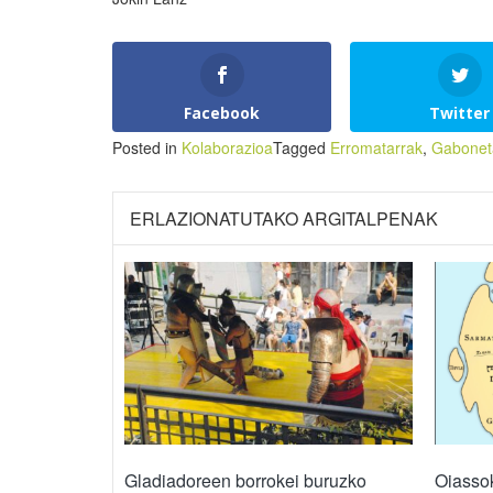
Facebook
Twitter
Posted in
Kolaborazioa
Tagged
Erromatarrak
,
Gabonet
ERLAZIONATUTAKO ARGITALPENAK
Gladiadoreen borrokei buruzko
Oiasso