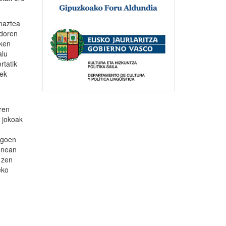
maztea
ndoren
zken
alu
rtatik
nek
ren
o jokoak
zegoen
kenean
 zen
eko