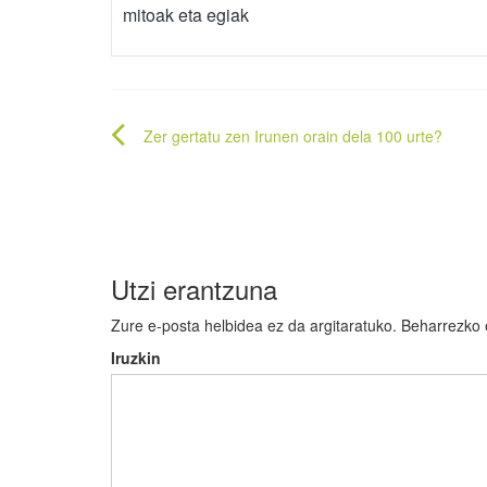
mitoak eta egiak
Bidalketetan
Zer gertatu zen Irunen orain dela 100 urte?
zehar
nabigatu
Utzi erantzuna
Zure e-posta helbidea ez da argitaratuko.
Beharrezko
Iruzkin