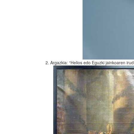
2. Argazkia: “Helios edo Eguzki jainkoaren ir