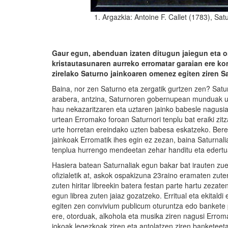
1. Argazkia: Antoine F. Callet (1783), Sat
Gaur egun, abenduan izaten ditugun jaiegun eta os
kristautasunaren aurreko erromatar garaian ere k
zirelako Saturno jainkoaren omenez egiten ziren Sa
Baina, nor zen Saturno eta zergatik gurtzen zen? Satu
arabera, antzina, Saturnoren gobernupean munduak urre
hau nekazaritzaren eta uztaren jainko babesle nagusia 
urtean Erromako foroan Saturnori tenplu bat eraiki zit
urte horretan ereindako uzten babesa eskatzeko. Bere 
jainkoak Erromatik ihes egin ez zezan, baina Saturnali
tenplua hurrengo mendeetan zehar handitu eta edertua
Hasiera batean Saturnaliak egun bakar bat irauten zue
ofizialetik at, askok ospakizuna 23raino eramaten zu
zuten hiritar libreekin batera festan parte hartu zezat
egun librea zuten jaiaz gozatzeko. Erritual eta ekitald
egiten zen convivium publicum oturuntza edo bankete pu
ere, otorduak, alkohola eta musika ziren nagusi Erro
jokoak legezkoak ziren eta antolatzen ziren banketee