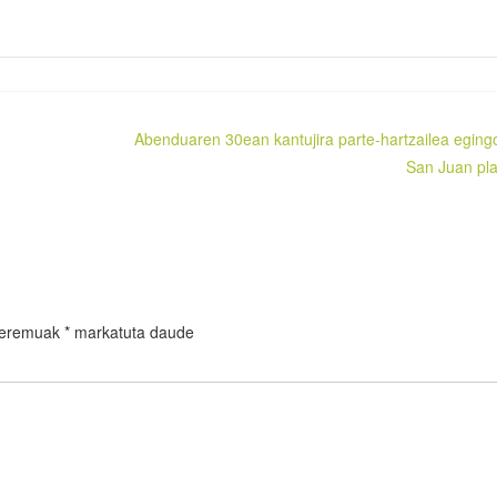
Abenduaren 30ean kantujira parte-hartzailea eging
San Juan pl
 eremuak
*
markatuta daude