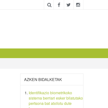
AZKEN BIDALKETAK
Identifikazio biometrikoko
sistema berriari esker bilatutako
pertsona bat atxilotu dute