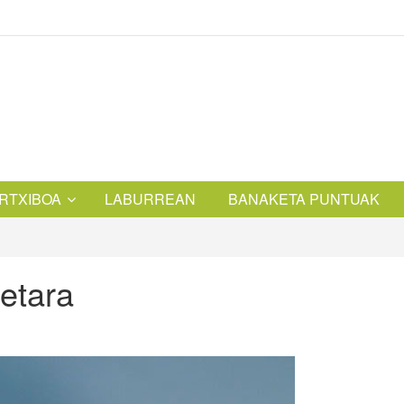
RTXIBOA
LABURREAN
BANAKETA PUNTUAK
etara