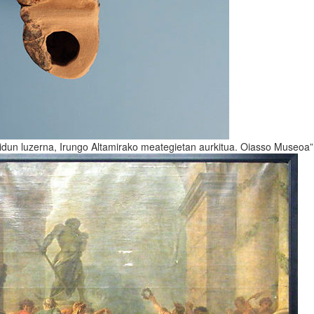
udidun luzerna, Irungo Altamirako meategietan aurkitua. Oiasso Museoa”