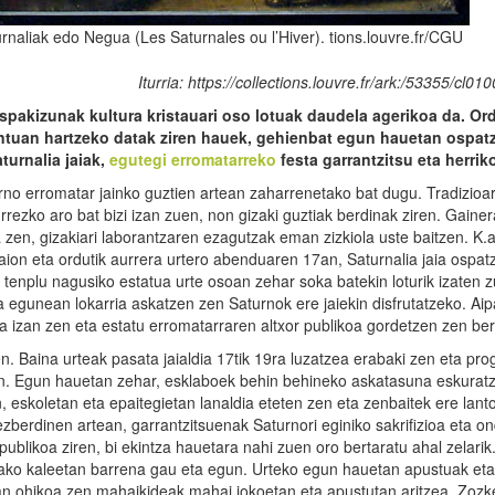
urnaliak edo Negua (Les Saturnales ou l’Hiver). tions.louvre.fr/CGU
Iturria: https://collections.louvre.fr/ark:/53355/cl01
pakizunak kultura kristauari oso lotuak daudela agerikoa da. Or
ontuan hartzeko datak ziren hauek, gehienbat egun hauetan ospat
turnalia jaiak,
egutegi erromatarreko
festa garrantzitsu eta herrik
rno erromatar jainko guztien artean zaharrenetako bat dugu. Tradizioa
zko aro bat bizi izan zuen, non gizaki guztiak berdinak ziren. Gainera
zen, gizakiari laborantzaren ezagutzak eman zizkiola uste baitzen. K.a
zaion eta ordutik aurrera urtero abenduaren 17an, Saturnalia jaia ospat
tenplu nagusiko estatua urte osoan zehar soka batekin loturik izaten z
a egunean lokarria askatzen zen Saturnok ere jaiekin disfrutatzeko. Ai
 izan zen eta estatu erromatarraren altxor publikoa gordetzen zen ber
n. Baina urteak pasata jaialdia 17tik 19ra luzatzea erabaki zen eta pr
ten. Egun hauetan zehar, esklaboek behin behineko askatasuna eskurat
en, eskoletan eta epaitegietan lanaldia eteten zen eta zenbaitek ere lant
i ezberdinen artean, garrantzitsuenak Saturnori eginiko sakrifizioa eta o
blikoa ziren, bi ekintza hauetara nahi zuen oro bertaratu ahal zelarik
mako kaleetan barrena gau eta egun. Urteko egun hauetan apustuak eta
tan ohikoa zen mahaikideak mahai jokoetan eta apustutan aritzea. Zozk