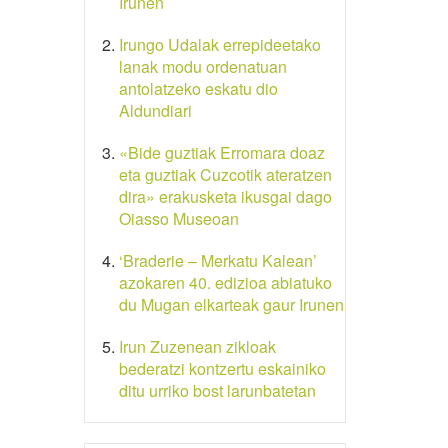
Irunen
Irungo Udalak errepideetako
lanak modu ordenatuan
antolatzeko eskatu dio
Aldundiari
«Bide guztiak Erromara doaz
eta guztiak Cuzcotik ateratzen
dira» erakusketa ikusgai dago
Oiasso Museoan
‘Braderie – Merkatu Kalean’
azokaren 40. edizioa abiatuko
du Mugan elkarteak gaur Irunen
Irun Zuzenean zikloak
bederatzi kontzertu eskainiko
ditu urriko bost larunbatetan