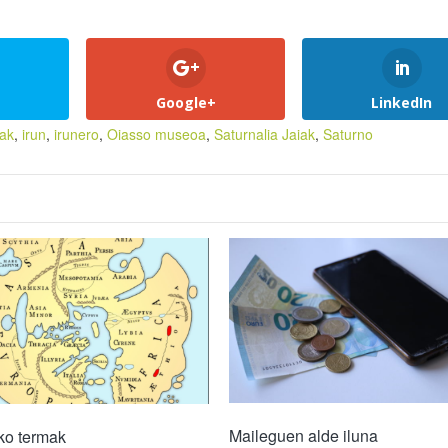
Google+
LinkedIn
ak
,
irun
,
irunero
,
Oiasso museoa
,
Saturnalia Jaiak
,
Saturno
Maileguen alde iluna
ko termak