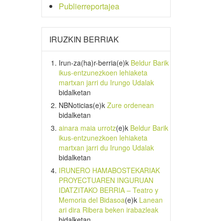
Publierreportajea
IRUZKIN BERRIAK
Irun-za(ha)r-berria
(e)k
Beldur Barik
ikus-entzunezkoen lehiaketa
martxan jarri du Irungo Udalak
bidalketan
NBNoticias
(e)k
Zure ordenean
bidalketan
ainara maia urrotz
(e)k
Beldur Barik
ikus-entzunezkoen lehiaketa
martxan jarri du Irungo Udalak
bidalketan
IRUNERO HAMABOSTEKARIAK
PROYECTUAREN INGURUAN
IDATZITAKO BERRIA – Teatro y
Memoria del Bidasoa
(e)k
Lanean
ari dira Ribera beken irabazleak
bidalketan