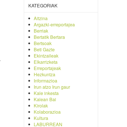
KATEGORIAK
Aitzina
Argazki-erreportajea
Berriak
Bertatik Bertara
Bertsoak
Beti Gazte
Ekintzaileak
.
Elkarrizketa
Erreportajeak
Hezkuntza
Informazioa
Irun atzo Irun gaur
Kale inkesta
Kalean Bai
Kirolak
Kolaborazioa
Kultura
LABURREAN