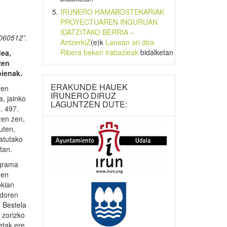
IRUNERO HAMABOSTEKARIAK
PROYECTUAREN INGURUAN
IDATZITAKO BERRIA –
0060512”.
AntzerkiZ
(e)k
Lanean ari dira
Ribera beken irabazleak
bidalketan
dea,
zen
oienak.
ERAKUNDE HAUEK
ren
IRUNERO DIRUZ
, jainko
LAGUNTZEN DUTE:
. 497.
zen zen,
uten,
patutako
tan.
ograma
zen
okian
ndoren
. Bestela
 zorizko
etak ere