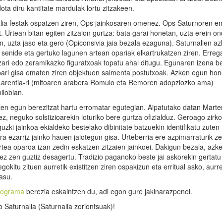
ota diru kantitate mardulak lortu zitzakeen.
alia festak ospatzen ziren, Ops jainkosaren omenez. Ops Saturnoren e
. Urtean bitan egiten zitzaion gurtza: bata garai honetan, uzta erein o
, uzta jaso eta gero (Opiconsivia jaia bezala ezaguna). Saturnalien a
 senide eta gertuko lagunen artean opariak elkartrukatzen ziren. Erreg
izari edo zeramikazko figuratxoak topatu ahal ditugu. Egunaren izena be
opari gisa ematen ziren objektuen salmenta postutxoak. Azken egun ho
ca Larentia-ri (mitoaren arabera Romulo eta Remoren adopziozko ama)
ilobian.
zen egun berezitzat hartu erromatar egutegian. Aipatutako datan Marte
z, neguko solstizioarekin loturiko bere gurtza ofizialduz. Geroago zirk
uzki jainkoa ekialdeko bestelako dibinitate batzuekin identifikatu zuten
ra ezarriz jainko hauen jaiotegun gisa. Urteberria ere azpimarraturik 
rtea oparoa izan zedin eskatzen zitzaien jainkoei. Dakigun bezala, az
ez zen guztiz desagertu. Tradizio paganoko beste jai askorekin gertatu
egokitu zituen aurretik existitzen ziren ospakizun eta erritual asko, aurr
asu.
rograma
berezia eskaintzen du, adi egon gure jakinarazpenei.
 Saturnalia (Saturnalia zoriontsuak)!