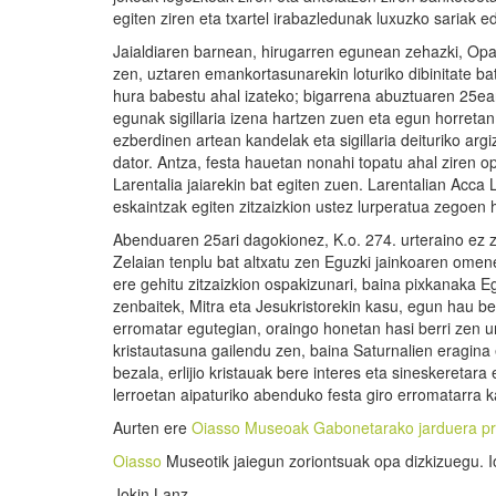
egiten ziren eta txartel irabazledunak luxuzko sariak ed
Jaialdiaren barnean, hirugarren egunean zehazki, Op
zen, uztaren emankortasunarekin loturiko dibinitate bat
hura babestu ahal izateko; bigarrena abuztuaren 25ean
egunak sigillaria izena hartzen zuen eta egun horretan
ezberdinen artean kandelak eta sigillaria deituriko arg
dator. Antza, festa hauetan nonahi topatu ahal ziren 
Larentalia jaiarekin bat egiten zuen. Larentalian Ac
eskaintzak egiten zitzaizkion ustez lurperatua zegoen h
Abenduaren 25ari dagokionez, K.o. 274. urteraino ez 
Zelaian tenplu bat altxatu zen Eguzki jainkoaren omene
ere gehitu zitzaizkion ospakizunari, baina pixkanaka Eg
zenbaitek, Mitra eta Jesukristorekin kasu, egun hau be
erromatar egutegian, oraingo honetan hasi berri zen u
kristautasuna gailendu zen, baina Saturnalien eragina 
bezala, erlijio kristauak bere interes eta sineskeretara 
lerroetan aipaturiko abenduko festa giro erromatarra k
Aurten ere
Oiasso Museoak Gabonetarako jarduera p
Oiasso
Museotik jaiegun zoriontsuak opa dizkizuegu. Io
Jokin Lanz