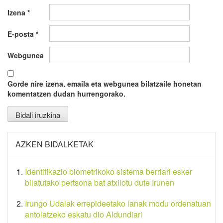
Izena
*
E-posta
*
Webgunea
Gorde nire izena, emaila eta webgunea bilatzaile honetan
komentatzen dudan hurrengorako.
AZKEN BIDALKETAK
Identifikazio biometrikoko sistema berriari esker
bilatutako pertsona bat atxilotu dute Irunen
Irungo Udalak errepideetako lanak modu ordenatuan
antolatzeko eskatu dio Aldundiari