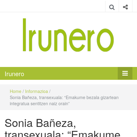
Irunero
Irungo euskarazko aldizkaria
Irunero
Home
/
Informazioa
/
Sonia Bañeza, transexuala: “Emakume bezala gizartean
integratua sentitzen naiz orain”
Sonia Bañeza,
transexuala: “Emakume