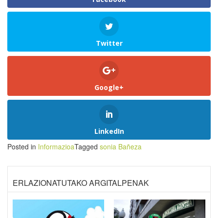
Twitter
Google+
LinkedIn
Posted in
Informazioa
Tagged
sonia Bañeza
ERLAZIONATUTAKO ARGITALPENAK