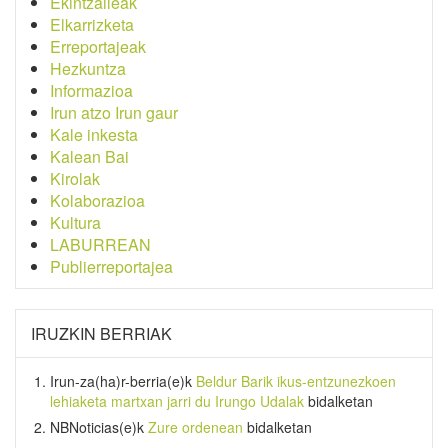
Ekintzaileak
Elkarrizketa
Erreportajeak
Hezkuntza
Informazioa
Irun atzo Irun gaur
Kale inkesta
Kalean Bai
Kirolak
Kolaborazioa
Kultura
LABURREAN
Publierreportajea
IRUZKIN BERRIAK
Irun-za(ha)r-berria
(e)k
Beldur Barik ikus-entzunezkoen
lehiaketa martxan jarri du Irungo Udalak
bidalketan
NBNoticias
(e)k
Zure ordenean
bidalketan