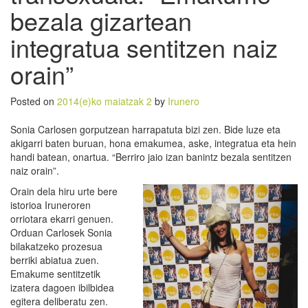
bezala gizartean
integratua sentitzen naiz
orain”
Posted on
2014(e)ko maiatzak 2
by
Irunero
Sonia Carlosen gorputzean harrapatuta bizi zen. Bide luze eta
akigarri baten buruan, hona emakumea, aske, integratua eta hein
handi batean, onartua. “Berriro jaio izan banintz bezala sentitzen
naiz orain”.
Orain dela hiru urte bere
istorioa Iruneroren
orriotara ekarri genuen.
Orduan Carlosek Sonia
bilakatzeko prozesua
berriki abiatua zuen.
Emakume sentitzetik
izatera dagoen ibilbidea
egitera deliberatu zen.