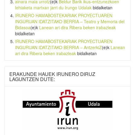
ainara maia urrotz
(e)k
Beldur Barik ikus-entzunezkoen
lehiaketa martxan jarri du Irungo Udalak
bidalketan
IRUNERO HAMABOSTEKARIAK PROYECTUAREN
INGURUAN IDATZITAKO BERRIA – Teatro y Memoria del
Bidasoa
(e)k
Lanean ari dira Ribera beken irabazleak
bidalketan
IRUNERO HAMABOSTEKARIAK PROYECTUAREN
INGURUAN IDATZITAKO BERRIA – AntzerkiZ
(e)k
Lanean
ari dira Ribera beken irabazleak
bidalketan
ERAKUNDE HAUEK IRUNERO DIRUZ
LAGUNTZEN DUTE: