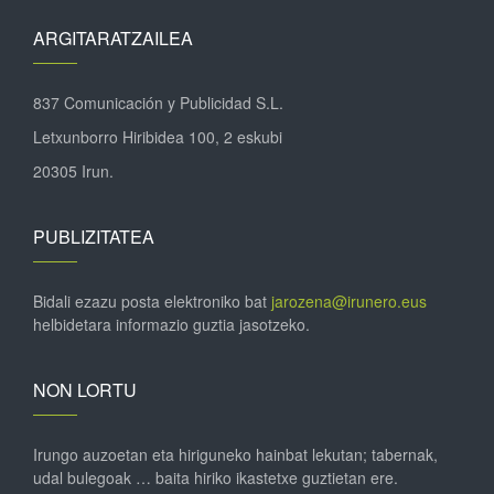
ARGITARATZAILEA
837 Comunicación y Publicidad S.L.
Letxunborro Hiribidea 100, 2 eskubi
20305 Irun.
PUBLIZITATEA
Bidali ezazu posta elektroniko bat
jarozena@irunero.eus
helbidetara informazio guztia jasotzeko.
NON LORTU
Irungo auzoetan eta hiriguneko hainbat lekutan; tabernak,
udal bulegoak … baita hiriko ikastetxe guztietan ere.