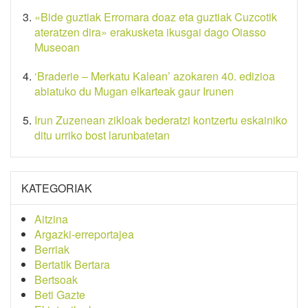
«Bide guztiak Erromara doaz eta guztiak Cuzcotik
ateratzen dira» erakusketa ikusgai dago Oiasso
Museoan
‘Braderie – Merkatu Kalean’ azokaren 40. edizioa
abiatuko du Mugan elkarteak gaur Irunen
Irun Zuzenean zikloak bederatzi kontzertu eskainiko
ditu urriko bost larunbatetan
KATEGORIAK
Aitzina
Argazki-erreportajea
Berriak
Bertatik Bertara
Bertsoak
Beti Gazte