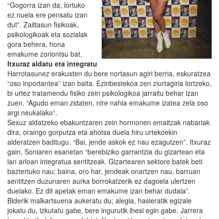
“Gogorra izan da; lortuko
ez nuela ere pensatu izan
dut”. Zailtasun fisikoak,
psikologikoak eta sozialak
gora behera, hona
emakume zoriontsu bat.
Itxuraz aldatu eta integratu
Harrotasunez erakusten du bere nortasun agiri berria, eskuratzea
“oso inportantea” izan baita. Ezinbestekoa zen ziurtagiria lortzeko,
bi urtez tratamendu fisiko zein psikologikoa jarraitu behar izan
zuen. “Agudo eman zidaten, nire nahia emakume izatea zela oso
argi neukalako”.
Sexuz aldatzeko ebakuntzaren zein hormonen emaitzak nabariak
dira, oraingo gorputza eta ahotsa duela hiru urtekoekin
alderatzen baditugu. “Bai, jende askok ez nau ezagutzen”. Itxuraz
gain, Soniaren esanetan “berebiziko garrantzia du gizartean eta
lan arloan integratua sentitzeak. Gizartearen sektore batek beti
baztertuko nau; baina, oro har, jendeak onartzen nau, barruan
sentitzen duzunaren aurka borrokatzerik ez dagoela ulertzen
duelako. Ez dit apetak eman emakume izan behar dudala”.
Biderik malkartsuena aukeratu du; alegia, hasieratik egizale
jokatu du, izkutatu gabe, bere ingurutik ihesi egin gabe. Jarrera