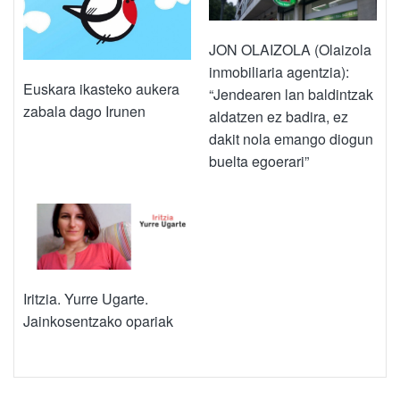
JON OLAIZOLA (Olaizola
inmobiliaria agentzia):
Euskara ikasteko aukera
“Jendearen lan baldintzak
zabala dago Irunen
aldatzen ez badira, ez
dakit nola emango diogun
buelta egoerari”
Iritzia. Yurre Ugarte.
Jainkosentzako opariak