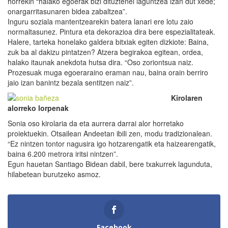
horrekin “halako egoerak bizi dituztenei laguntzea izan dut xede;
onargarritasunaren bidea zabaltzea”.
Inguru soziala mantentzearekin batera lanari ere lotu zaio
normaltasunez. Pintura eta dekorazioa dira bere espezialitateak.
Halere, tarteka honelako galdera bitxiak egiten dizkiote: Baina,
zuk ba al dakizu pintatzen? Atzera begirakoa egitean, ordea,
halako itaunak anekdota hutsa dira. “Oso zoriontsua naiz.
Prozesuak muga egoeraraino eraman nau, baina orain berriro
jaio izan banintz bezala sentitzen naiz”.
Kirolaren
alorreko lorpenak
Sonia oso kirolaria da eta aurrera darrai alor horretako
proiektuekin. Otsailean Andeetan ibili zen, modu tradizionalean.
“Ez nintzen tontor nagusira igo hotzarengatik eta haizearengatik,
baina 6.200 metrora iritsi nintzen”.
Egun hauetan Santiago Bidean dabil, bere txakurrek lagunduta,
hilabetean burutzeko asmoz.
Facebook