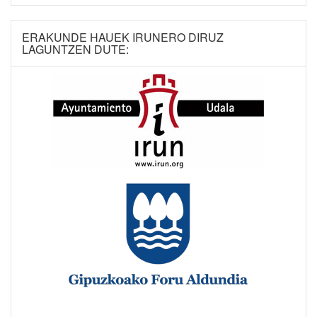
ERAKUNDE HAUEK IRUNERO DIRUZ
LAGUNTZEN DUTE: