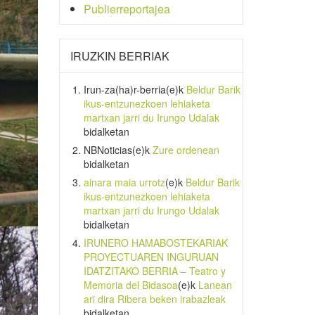
Publierreportajea
IRUZKIN BERRIAK
Irun-za(ha)r-berria
(e)k
Beldur Barik
ikus-entzunezkoen lehiaketa
martxan jarri du Irungo Udalak
bidalketan
NBNoticias
(e)k
Zure ordenean
bidalketan
ainara maia urrotz
(e)k
Beldur Barik
ikus-entzunezkoen lehiaketa
martxan jarri du Irungo Udalak
bidalketan
IRUNERO HAMABOSTEKARIAK
PROYECTUAREN INGURUAN
IDATZITAKO BERRIA – Teatro y
Memoria del Bidasoa
(e)k
Lanean
ari dira Ribera beken irabazleak
bidalketan