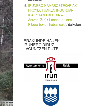
IRUNERO HAMABOSTEKARIAK
PROYECTUAREN INGURUAN
IDATZITAKO BERRIA –
AntzerkiZ
(e)k
Lanean ari dira
Ribera beken irabazleak
bidalketan
ERAKUNDE HAUEK
IRUNERO DIRUZ
LAGUNTZEN DUTE: