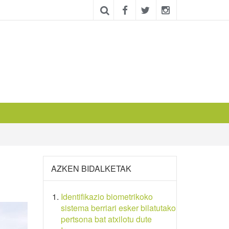
AZKEN BIDALKETAK
Identifikazio biometrikoko
sistema berriari esker bilatutako
pertsona bat atxilotu dute