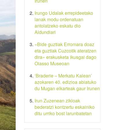
Irunen
Irungo Udalak errepideetako
lanak modu ordenatuan
antolatzeko eskatu dio
Aldundiari
«Bide guztiak Erromara doaz
eta guztiak Cuzcotik ateratzen
dira» erakusketa ikusgai dago
Oiasso Museoan
‘Braderie – Merkatu Kalean’
azokaren 40. edizioa abiatuko
du Mugan elkarteak gaur Irunen
Irun Zuzenean zikloak
bederatzi kontzertu eskainiko
ditu urriko bost larunbatetan