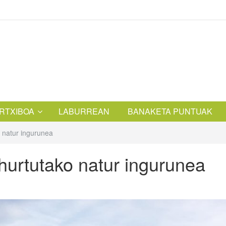
RTXIBOA
LABURREAN
BANAKETA PUNTUAK
o natur ingurunea
hurtutako natur ingurunea