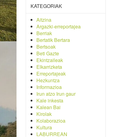
KATEGORIAK
Aitzina
Argazki-erreportajea
Berriak
Bertatik Bertara
Bertsoak
Beti Gazte
Ekintzaileak
Elkarrizketa
Erreportajeak
Hezkuntza
Informazioa
Irun atzo Irun gaur
Kale inkesta
Kalean Bai
Kirolak
Kolaborazioa
Kultura
LABURREAN