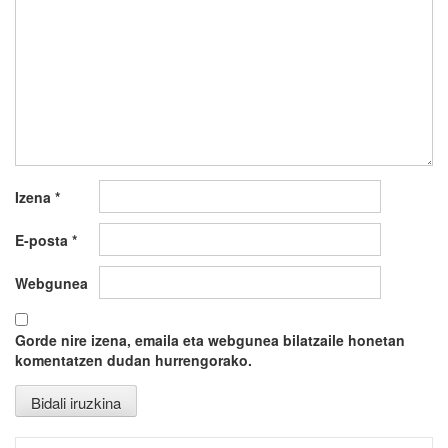
Izena
*
E-posta
*
Webgunea
Gorde nire izena, emaila eta webgunea bilatzaile honetan
komentatzen dudan hurrengorako.