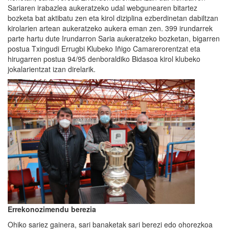
Sariaren irabazlea aukeratzeko udal webgunearen bitartez
bozketa bat aktibatu zen eta kirol diziplina ezberdinetan dabiltzan
kirolarien artean aukeratzeko aukera eman zen. 399 irundarrek
parte hartu dute Irundarron Saria aukeratzeko bozketan, bigarren
postua Txingudi Errugbi Klubeko Iñigo Camarerorentzat eta
hirugarren postua 94/95 denboraldiko Bidasoa kirol klubeko
jokalarientzat izan direlarik.
Errekonozimendu berezia
Ohiko sariez gainera, sari banaketak sari berezi edo ohorezkoa