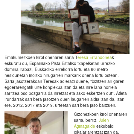
Emakumezkoen kirol onenaren saria T
eresa Errandonea
k
eskuratu du, Espainiako Pista Estaliko txapelketan urrezko
domina irabazi, Euskadiko errekorra lortu eta 60 metro
hesidunetan inoizko hirugarren markarik onena lortu ostean.
Saria jasotzerakoan Teresak adierazi duene, “bizitzen ari garen
egoerarengatik urte konplexua izan da eta nire lana horrela
saritzea oso pozgarria da niretzat eta asko eskertzen dut”. Atleta
irundarrak sari bera jasotzen duen laugarren aldia izan da, izan
ere, 2012, 2017 eta 2019. urteetan sari bera jaso baitzuen.
Gizonezkoen kirol onenaren
saria, berriz,
Julen
Aginagalde
eskubaloi
jokalariarentzat izan da.