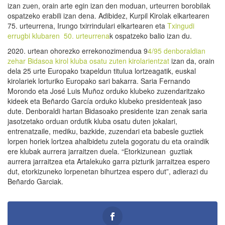
izan zuen, orain arte egin izan den moduan, urteurren borobilak
ospatzeko erabili izan dena. Adibidez, Kurpil Kirolak elkartearen
75. urteurrena, Irungo txirrindulari elkartearen eta
Txingudi
errugbi klubaren 50. urteurrena
k ospatzeko balio izan du.
2020. urtean ohorezko errekonozimendua 9
4/95 denboraldian
zehar Bidasoa kirol kluba osatu zuten kirolarientzat
izan da, orain
dela 25 urte Europako txapeldun titulua lortzeagatik, euskal
kirolariek lorturiko Europako sari bakarra. Saria Fernando
Morondo eta José Luis Muñoz orduko klubeko zuzendaritzako
kideek eta Beñardo García orduko klubeko presidenteak jaso
dute. Denboraldi hartan Bidasoako presidente izan zenak saria
jasotzetako orduan ordutik kluba osatu duten jokalari,
entrenatzaile, mediku, bazkide, zuzendari eta babesle guztiek
lorpen horiek lortzea ahalbidetu zutela gogoratu du eta oraindik
ere klubak aurrera jarraitzen duela. “Etorkizunean guztiak
aurrera jarraitzea eta Artalekuko garra pizturik jarraitzea espero
dut, etorkizuneko lorpenetan bihurtzea espero dut”, adierazi du
Beñardo Garciak.