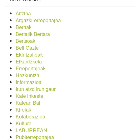
Aitzina
Argazki-erreportajea
Berriak
Bertatik Bertara
Bertsoak
Beti Gazte
Ekintzaileak
Elkarrizketa
Erreportajeak
Hezkuntza
Informazioa
Irun atzo Irun gaur
Kale inkesta
Kalean Bai
Kirolak
Kolaborazioa
Kultura
LABURREAN
Publierreportajea