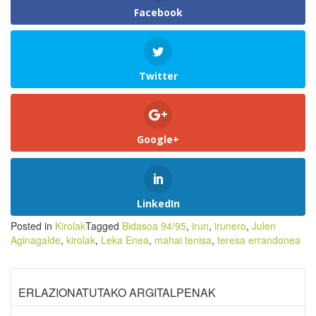
Facebook
Twitter
Google+
LinkedIn
Posted in
Kirolak
Tagged
Bidasoa 94/95
,
irun
,
irunero
,
Julen
Aginagalde
,
kirolak
,
Leka Enea
,
mahai tenisa
,
teresa errandonea
ERLAZIONATUTAKO ARGITALPENAK