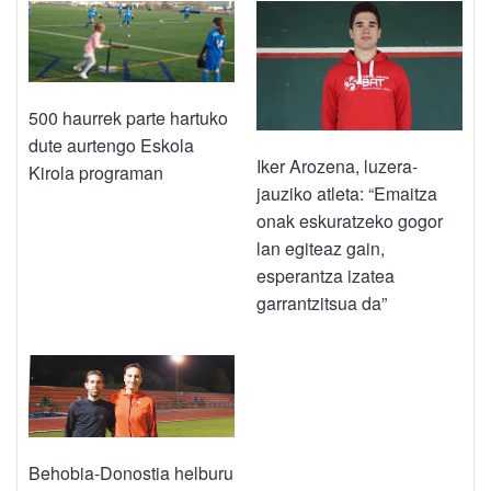
500 haurrek parte hartuko
dute aurtengo Eskola
Iker Arozena, luzera-
Kirola programan
jauziko atleta: “Emaitza
onak eskuratzeko gogor
lan egiteaz gain,
esperantza izatea
garrantzitsua da”
Behobia-Donostia helburu