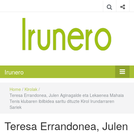
Irunero
Irungo euskarazko aldizkaria
Irunero
Home
/
Kirolak
/
Teresa Errandonea, Julen Aginagalde eta Lekaenea Mahaia
Tenis klubaren ibilbidea saritu dituzte Kirol Irundarraren
Sariek
Teresa Errandonea, Julen