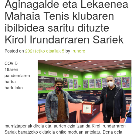
Aginagalde eta Lekaenea
Mahaia Tenis klubaren
ibilbidea saritu dituzte
Kirol Irundarraren Sariek
Posted on
2021(e)ko otsailak 5
by
Irunero
COVID-
19aren
pandemiaren
harira
hartutako
murriztapenak direla eta, aurten ezin izan da Kirol Irundarraren
Sariak banatzeko ekitaldia ohiko moduan antolatu. Dena dela,