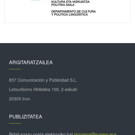
ARGITARATZAILEA
837 Comunicación y Publicidad S.L.
Letxunborro Hiribidea 100, 2 eskubi
20305 Irun.
PUBLIZITATEA
Bidali ezazu posta elektroniko bat
jarozena@irunero.eus