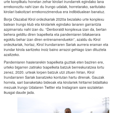
urte konplikatu honetan zehar kirolari irundarrek egindako lana
errekonozitu nahi izan du Irungo udalak, horretarako, saritutako
kirolari bakoitzari errekonozimendua era indibidualean banatuz.
Borja Olazabal Kirol ordezkariak 2020a bezalako urte konplexu
batean Irungo klub eta kirolariek egindako lanaren garrantzia
azpimarratu nahi izan du. “Denboraldi konplexua izan da, bertan
behera gelditu diren txapelketa eta pandemiaren bilakaerara
egokitu behar izan diren entrenamenduekin”, azaldu du Kirol
ordezkariak, hortaz, Kirol Irundarraren Sariak aurrera eraman eta
irundar kirola saritzeko inoiz baino arrazoi gehiago izan dituztela
azaltzeko.
Pandemiaren hasierarekin txapelketa guztiak eten baziren ere,
urteko bigarren zatirako txapelketa batzuk berreskuratzea lortu
zenez, 2020. urteak lorpen batzuk utzi zituen hirian, Kirol
Irundarraren Sariak banatzeko kontutan hartu direnak. Gauzak
horrela, sari banaketako bideoak eta kirolariek hiritarrei bidalitako
mezuak Irungo Udalaren Twitter eta Instagram sare sozialetan
ikusgai daude jada.