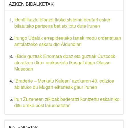
AZKEN BIDALKETAK
Identifikazio biometrikoko sistema berriari esker
bilatutako pertsona bat atxilotu dute Irunen
Irungo Udalak errepideetako lanak modu ordenatuan
antolatzeko eskatu dio Aldundiari
«Bide guztiak Erromara doaz eta guztiak Cuzcotik
ateratzen dira» erakusketa ikusgai dago Oiasso
Museoan
‘Braderie – Merkatu Kalean’ azokaren 40. edizioa
abiatuko du Mugan elkarteak gaur Irunen
Irun Zuzenean zikloak bederatzi kontzertu eskainiko
ditu urriko bost larunbatetan
KATEGORIAK