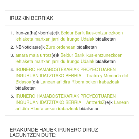
IRUZKIN BERRIAK
Irun-za(ha)r-berria
(e)k
Beldur Barik ikus-entzunezkoen
lehiaketa martxan jarri du Irungo Udalak
bidalketan
NBNoticias
(e)k
Zure ordenean
bidalketan
ainara maia urrotz
(e)k
Beldur Barik ikus-entzunezkoen
lehiaketa martxan jarri du Irungo Udalak
bidalketan
IRUNERO HAMABOSTEKARIAK PROYECTUAREN
INGURUAN IDATZITAKO BERRIA – Teatro y Memoria del
Bidasoa
(e)k
Lanean ari dira Ribera beken irabazleak
bidalketan
IRUNERO HAMABOSTEKARIAK PROYECTUAREN
INGURUAN IDATZITAKO BERRIA – AntzerkiZ
(e)k
Lanean
ari dira Ribera beken irabazleak
bidalketan
ERAKUNDE HAUEK IRUNERO DIRUZ
LAGUNTZEN DUTE: