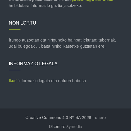
helbidetara informazio guztia jasotzeko.
NON LORTU
Irungo auzoetan eta hiriguneko hainbat lekutan; tabernak,
udal bulegoak … baita hiriko ikastetxe guztietan ere.
INFORMAZIO LEGALA
Ikusi
informazio legala eta datuen babesa
Creative Commons 4.0 BY-SA 2026
Irunero
Disenua:
3ymedia