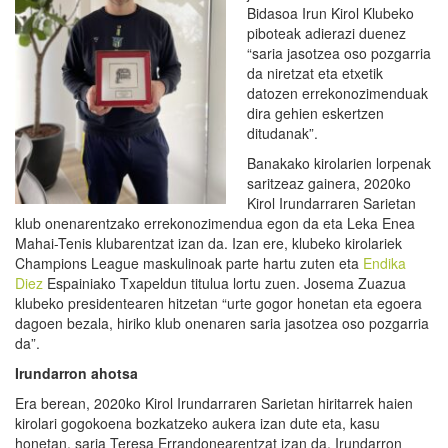
Bidasoa Irun Kirol Klubeko
piboteak adierazi duenez
“saria jasotzea oso pozgarria
da niretzat eta etxetik
datozen errekonozimenduak
dira gehien eskertzen
ditudanak”.
Banakako kirolarien lorpenak
saritzeaz gainera, 2020ko
Kirol Irundarraren Sarietan
klub onenarentzako errekonozimendua egon da eta Leka Enea
Mahai-Tenis klubarentzat izan da. Izan ere, klubeko kirolariek
Champions League maskulinoak parte hartu zuten eta
Endika
Diez
Espainiako Txapeldun titulua lortu zuen. Josema Zuazua
klubeko presidentearen hitzetan “urte gogor honetan eta egoera
dagoen bezala, hiriko klub onenaren saria jasotzea oso pozgarria
da”.
Irundarron ahotsa
Era berean, 2020ko Kirol Irundarraren Sarietan hiritarrek haien
kirolari gogokoena bozkatzeko aukera izan dute eta, kasu
honetan, saria Teresa Errandonearentzat izan da. Irundarron