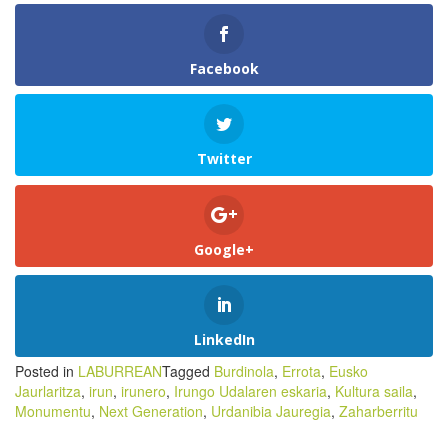
Facebook
Twitter
Google+
LinkedIn
Posted in
LABURREAN
Tagged
Burdinola
,
Errota
,
Eusko
Jaurlaritza
,
irun
,
irunero
,
Irungo Udalaren eskaria
,
Kultura saila
,
Monumentu
,
Next Generation
,
Urdanibia Jauregia
,
Zaharberritu