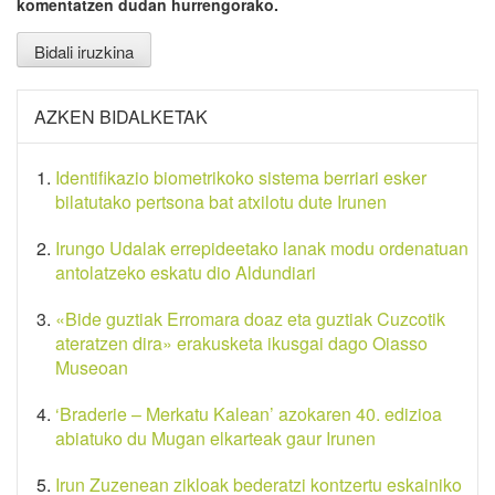
komentatzen dudan hurrengorako.
AZKEN BIDALKETAK
Identifikazio biometrikoko sistema berriari esker
bilatutako pertsona bat atxilotu dute Irunen
Irungo Udalak errepideetako lanak modu ordenatuan
antolatzeko eskatu dio Aldundiari
«Bide guztiak Erromara doaz eta guztiak Cuzcotik
ateratzen dira» erakusketa ikusgai dago Oiasso
Museoan
‘Braderie – Merkatu Kalean’ azokaren 40. edizioa
abiatuko du Mugan elkarteak gaur Irunen
Irun Zuzenean zikloak bederatzi kontzertu eskainiko