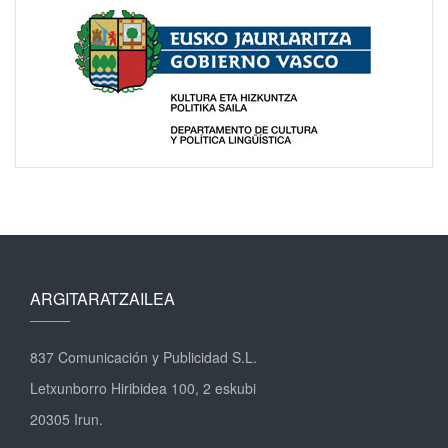
ARGITARATZAILEA
837 Comunicación y Publicidad S.L.
Letxunborro Hiribidea 100, 2 eskubi
20305 Irun.