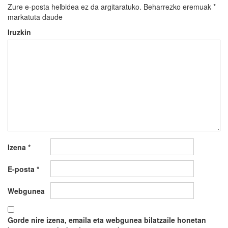
Zure e-posta helbidea ez da argitaratuko.
Beharrezko eremuak
*
markatuta daude
Iruzkin
Izena
*
E-posta
*
Webgunea
Gorde nire izena, emaila eta webgunea bilatzaile honetan