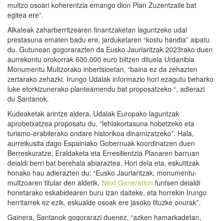
multzo osoari koherentzia emango dion Plan Zuzentzaile bat
egitea ere”.
Alkateak zaharberritzearen finantzaketan laguntzeko udal
prestasuna ematen badu ere, jarduketaren “kostu handia” aipatu
du. Gutunean gogorarazten da Eusko Jaurlaritzak 2023rako duen
aurrekontu orokorrak 600.000 euro biltzen dituela Urdanibia
Monumentu Multzorako inbertsioetan, “baina ez da zehazten
zertarako zehazki. Irungo Udalak informazio hori ezagutu beharko
luke etorkizunerako planteamendu bat proposatzeko “, adierazi
du Santanok.
Kudeaketak arintze aldera, Udalak Europako laguntzak
aprobetxatzea proposatu du, “lehiakortasuna hobetzeko eta
turismo-erabilerako ondare historikoa dinamizatzeko”. Hala,
aurreikusita dago Espainiako Gobernuak koordinatzen duen
Berreskuratze, Eraldaketa eta Erresilientzia Planaren barruan
deialdi berri bat berehala abiaraztea. Hori dela eta, eskutitzak
honako hau adierazten du: “Eusko Jaurlaritzak, monumentu-
multzoaren titular den aldetik,
Next Generation
funtsen deialdi
honetarako eskabidearen buru izan daiteke, eta horrekin Irungo
herritarrek ez ezik, eskualde osoak ere jasoko lituzke onurak”.
Gainera, Santanok gogorarazi duenez, “azken hamarkadetan,