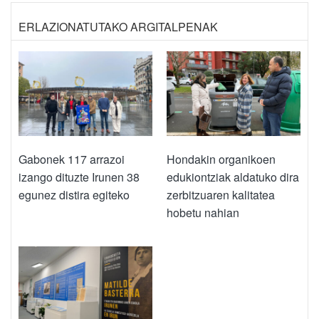
ERLAZIONATUTAKO ARGITALPENAK
Gabonek 117 arrazoi
Hondakin organikoen
izango dituzte Irunen 38
edukiontziak aldatuko dira
egunez distira egiteko
zerbitzuaren kalitatea
hobetu nahian