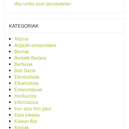
ditu urriko bost larunbatetan
KATEGORIAK
Aitzina
Argazki-erreportajea
Berriak
Bertatik Bertara
Bertsoak
Beti Gazte
Ekintzaileak
Elkarrizketa
Erreportajeak
Hezkuntza
Informazioa
Irun atzo Irun gaur
Kale inkesta
Kalean Bai
Kirolak