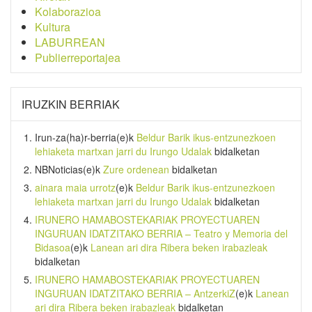
Kolaborazioa
Kultura
LABURREAN
Publierreportajea
IRUZKIN BERRIAK
Irun-za(ha)r-berria
(e)k
Beldur Barik ikus-entzunezkoen
lehiaketa martxan jarri du Irungo Udalak
bidalketan
NBNoticias
(e)k
Zure ordenean
bidalketan
ainara maia urrotz
(e)k
Beldur Barik ikus-entzunezkoen
lehiaketa martxan jarri du Irungo Udalak
bidalketan
IRUNERO HAMABOSTEKARIAK PROYECTUAREN
INGURUAN IDATZITAKO BERRIA – Teatro y Memoria del
Bidasoa
(e)k
Lanean ari dira Ribera beken irabazleak
bidalketan
IRUNERO HAMABOSTEKARIAK PROYECTUAREN
INGURUAN IDATZITAKO BERRIA – AntzerkiZ
(e)k
Lanean
ari dira Ribera beken irabazleak
bidalketan