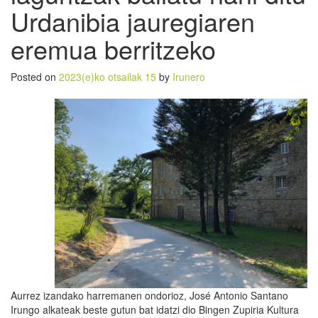
Urdanibia jauregiaren
eremua berritzeko
Posted on
2023(e)ko otsailak 15
by
Irunero
Aurrez izandako harremanen ondorioz, José Antonio Santano
Irungo alkateak beste gutun bat idatzi dio Bingen Zupiria Kultura