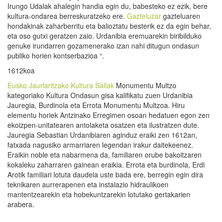
Irungo Udalak ahalegin handia egin du, babesteko ez ezik, bere
kultura-ondarea berreskuratzeko ere.
Gazteluzar
gazteluaren
hondakinak zaharberritu eta balioztatu besterik ez da egin behar,
eta oso gutxi geratzen zaio. Urdanibia eremuarekin biribilduko
genuke irundarren gozamenerako izan nahi ditugun ondasun
publiko horien kontserbazioa “.
1612koa
Eusko Jaurlaritzako Kultura Sailak
Monumentu Multzo
kategoriako Kultura Ondasun gisa kalifikatu zuen Urdanibia
Jauregia, Burdinola eta Errota Monumentu Multzoa. Hiru
elementu horiek Antzinako Erregimen osoan hedatuen egon zen
ekoizpen-unitatearen antolaketa osatzen eta ilustratzen dute.
Jauregia Sebastian Urdanibiaren aginduz eraiki zen 1612an,
fatxada nagusiko armarriaren legendan irakur daitekeenez.
Eraikin noble eta nabarmena da, familiaren orube bakoitzaren
kokaleku zaharraren gainean eraikia. Errota eta burdinola, Erdi
Arotik familiari lotuta daudela uste bada ere, berregin egin dira
teknikaren aurrerapenen eta instalazio hidraulikoen
mantentzearekin eta hobekuntzarekin lotutako gertakarien
arabera.