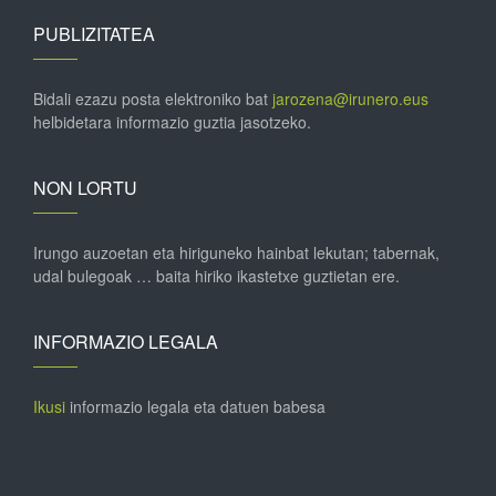
PUBLIZITATEA
Bidali ezazu posta elektroniko bat
jarozena@irunero.eus
helbidetara informazio guztia jasotzeko.
NON LORTU
Irungo auzoetan eta hiriguneko hainbat lekutan; tabernak,
udal bulegoak … baita hiriko ikastetxe guztietan ere.
INFORMAZIO LEGALA
Ikusi
informazio legala eta datuen babesa