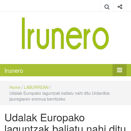
Irunero
Irungo euskarazko aldizkaria
Irunero
Home
/
LABURREAN
/
Udalak Europako laguntzak baliatu nahi ditu Urdanibia
jauregiaren eremua berritzeko
Udalak Europako
laguntzak baliatu nahi ditu