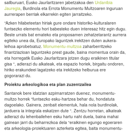
sailburuari, Eusko Jaurlaritzaren jabetzakoa den
Urdanibia
Jauregia
, Burdinola eta Errota Monumentu Multzoaren inguruan
aurrerapen berriak elkarrekin egiten jarraitzeko.
“Azken hilabeteetan hiriak gure ondare historiko-kulturalaren
funtsezko elementu hori babesteko duen interesaz hitz egin dugu.
Beste urrats bat emateko eta proposamen zehatzetarantz aurrera
egiteko unea da, Europako laguntzek irekitzen duten aukera-
leihoa aprobetxatuz.
Monumentu-multzoa
zaharberritzeko
finantziazioan laguntzeko prest gaude, baina momentua orain da,
eta horregatik Eusko Jaurlaritzara jotzen dugu eraikinen titular
gisa “, adierazi du alkateak, eta espazio horiek, birgaitu ondoren,
hiriko erakundeei lagatzeko eta irekitzeko helburua ere
gogorarazi du.
Proiektu arkeologikoa eta plan zuzentzailea
Santanok bere idatzian azpimarratzen duenez, monumentu-
multzo horrek “funtsezko esku-hartzea behar du, hondatuta
dagoelako. Gainera, zenbait elementuk, hala nola burdinolak,
jarduera ia integrala eskatzen dute “. Zentzu horretan, alkateak
adierazi du lehenbailehen esku hartu nahi duela, baina mahai
gainean jarri du beharrezkoa dela “eraikinen egungo egoeraren
eta arkeologia-proiektuaren azterketa egitea, baita monumentu-