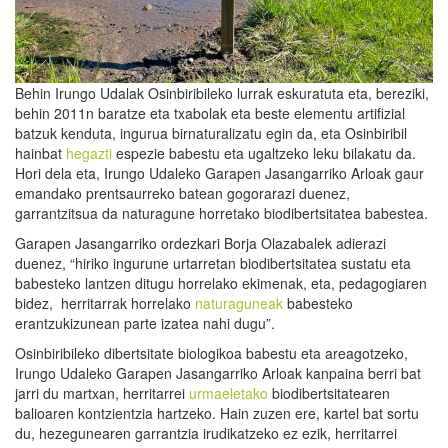
Behin Irungo Udalak Osinbiribileko lurrak eskuratuta eta, bereziki,
behin 2011n baratze eta txabolak eta beste elementu artifizial
batzuk kenduta, ingurua birnaturalizatu egin da, eta Osinbiribil
hainbat
hegazti
espezie babestu eta ugaltzeko leku bilakatu da.
Hori dela eta, Irungo Udaleko Garapen Jasangarriko Arloak gaur
emandako prentsaurreko batean gogorarazi duenez,
garrantzitsua da naturagune horretako biodibertsitatea babestea.
Garapen Jasangarriko ordezkari Borja Olazabalek adierazi
duenez, “hiriko ingurune urtarretan biodibertsitatea sustatu eta
babesteko lantzen ditugu horrelako ekimenak, eta, pedagogiaren
bidez, herritarrak horrelako
naturaguneak
babesteko
erantzukizunean parte izatea nahi dugu”.
Osinbiribileko dibertsitate biologikoa babestu eta areagotzeko,
Irungo Udaleko Garapen Jasangarriko Arloak kanpaina berri bat
jarri du martxan, herritarrei
urmaeletako
biodibertsitatearen
balioaren kontzientzia hartzeko. Hain zuzen ere, kartel bat sortu
du, hezegunearen garrantzia irudikatzeko ez ezik, herritarrei