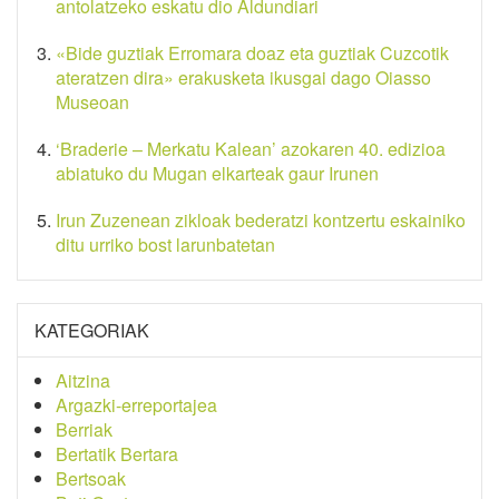
antolatzeko eskatu dio Aldundiari
«Bide guztiak Erromara doaz eta guztiak Cuzcotik
ateratzen dira» erakusketa ikusgai dago Oiasso
Museoan
‘Braderie – Merkatu Kalean’ azokaren 40. edizioa
abiatuko du Mugan elkarteak gaur Irunen
Irun Zuzenean zikloak bederatzi kontzertu eskainiko
ditu urriko bost larunbatetan
KATEGORIAK
Aitzina
Argazki-erreportajea
Berriak
Bertatik Bertara
Bertsoak