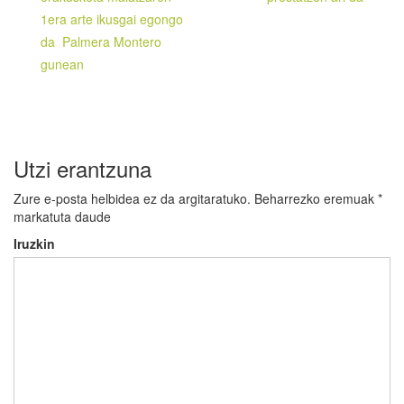
nabigatu
1era arte ikusgai egongo
da Palmera Montero
gunean
Utzi erantzuna
Zure e-posta helbidea ez da argitaratuko.
Beharrezko eremuak
*
markatuta daude
Iruzkin