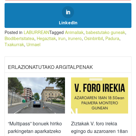
LinkedIn
Posted in
LABURREAN
Tagged
Animaliak
,
babestutako guneak
,
Biodibertsitatea
,
Hegaztiak
,
irun
,
irunero
,
Osinbiribil
,
Padura
,
Txakurrak
,
Urmael
ERLAZIONATUTAKO ARGITALPENAK
“Multipass” bonuek hiriko
Ziztakak V. foro irekia
parkingetan aparkatzeko
egingo du azaroaren 18an