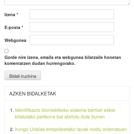
Izena
*
E-posta
*
Webgunea
Gorde nire izena, emaila eta webgunea bilatzaile honetan
komentatzen dudan hurrengorako.
AZKEN BIDALKETAK
Identifikazio biometrikoko sistema berriari esker
bilatutako pertsona bat atxilotu dute Irunen
Irungo Udalak errepideetako lanak modu ordenatuan