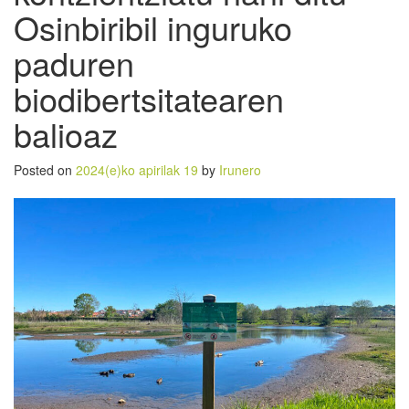
Osinbiribil inguruko
paduren
biodibertsitatearen
balioaz
Posted on
2024(e)ko apirilak 19
by
Irunero