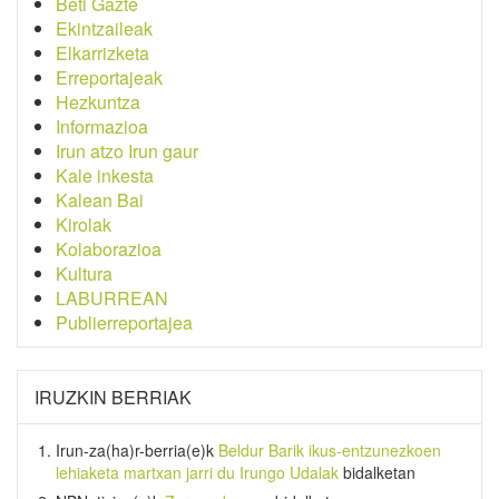
Beti Gazte
Ekintzaileak
Elkarrizketa
Erreportajeak
Hezkuntza
Informazioa
Irun atzo Irun gaur
Kale inkesta
Kalean Bai
Kirolak
Kolaborazioa
Kultura
LABURREAN
Publierreportajea
IRUZKIN BERRIAK
Irun-za(ha)r-berria
(e)k
Beldur Barik ikus-entzunezkoen
lehiaketa martxan jarri du Irungo Udalak
bidalketan