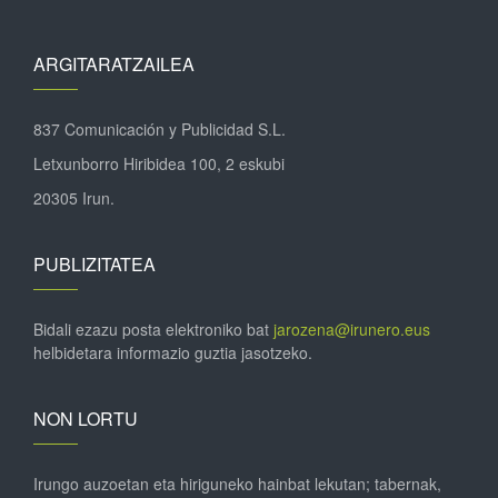
ARGITARATZAILEA
837 Comunicación y Publicidad S.L.
Letxunborro Hiribidea 100, 2 eskubi
20305 Irun.
PUBLIZITATEA
Bidali ezazu posta elektroniko bat
jarozena@irunero.eus
helbidetara informazio guztia jasotzeko.
NON LORTU
Irungo auzoetan eta hiriguneko hainbat lekutan; tabernak,