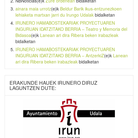
NBNoticias
(e)k
Zure ordenean
bidalketan
ainara maia urrotz
(e)k
Beldur Barik ikus-entzunezkoen
lehiaketa martxan jarri du Irungo Udalak
bidalketan
IRUNERO HAMABOSTEKARIAK PROYECTUAREN
INGURUAN IDATZITAKO BERRIA – Teatro y Memoria del
Bidasoa
(e)k
Lanean ari dira Ribera beken irabazleak
bidalketan
IRUNERO HAMABOSTEKARIAK PROYECTUAREN
INGURUAN IDATZITAKO BERRIA – AntzerkiZ
(e)k
Lanean
ari dira Ribera beken irabazleak
bidalketan
ERAKUNDE HAUEK IRUNERO DIRUZ
LAGUNTZEN DUTE: