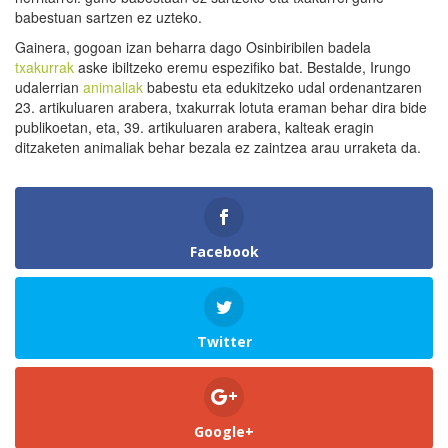
babestuan sartzen ez uzteko.
Gainera, gogoan izan beharra dago Osinbiribilen badela
txakurrak
aske ibiltzeko eremu espezifiko bat. Bestalde, Irungo
udalerrian
animaliak
babestu eta edukitzeko udal ordenantzaren
23. artikuluaren arabera, txakurrak lotuta eraman behar dira bide
publikoetan, eta, 39. artikuluaren arabera, kalteak eragin
ditzaketen animaliak behar bezala ez zaintzea arau urraketa da.
Facebook
Twitter
Google+