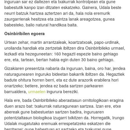
inguruan sar ez daitezen eta txakurrak kontrolpean eta gune
babestutik kanpo izan ditzaten eskatzeko. Gainera, Udala beste
neurri batzuk hartzea aztertzen ari da, hala nola eremurik
zaurgarrienak hesitzea eta zaintza lanak areagotzea, gunea
babesteko, balio natural handikoa baita.
Osinbiribilen egoera
Urtean zehar, martin arrantzaleak, koartzatxoak, papo-urdinak,
uroilanda handiak eta zertzetak ibiltzen dira Osinbiribileko urmael,
lezkadi eta hezeguneetan: 160 hegazti espezie baino gehiago
ere, eta, tartean, bertan habia egin duten 30 baino gehiago.
Gizakiaren presentzia nabaria da inguruan, baina, oro har, jendea
naturagunearen inguruko bideetan bakarrik ibiltzen da. Hegaztiek
badute ohitura horren berri, eta ez dute arazorik erabilera hori
onartzeko; betiere, jendea ez bada sartzen parkearen
barrualdera,
urmaelen
ingurura bereziki.
Hala ere, bada Osinbiribileko aberastasun ornitologikoan eragina
duen arazo bat: txakurrak naturagunean sartzea. Izan ere, etxe
abereak gune babestuetan sartzen badira, inguruaren
potentzialtasun biologikoa izugarri txikitzen da. Horregatik, Irungo
Udalak mugatutako eremuak errespetatzeko eskatzen die
herritarrei: gune babestuan ez sartzeko eta txakurrei gune