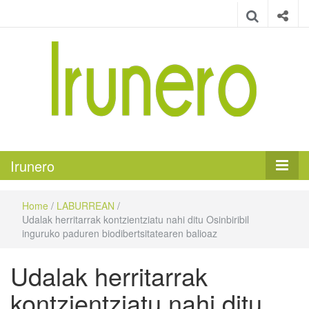
Irunero
Irungo euskarazko aldizkaria
Irunero
Home
/
LABURREAN
/
Udalak herritarrak kontzientziatu nahi ditu Osinbiribil
inguruko paduren biodibertsitatearen balioaz
Udalak herritarrak
kontzientziatu nahi ditu