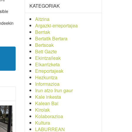
KATEGORIAK
sible
Aitzina
undeekin
Argazki-erreportajea
Berriak
Bertatik Bertara
Bertsoak
Beti Gazte
Ekintzaileak
Elkarrizketa
Erreportajeak
Hezkuntza
Informazioa
Irun atzo Irun gaur
Kale inkesta
Kalean Bai
Kirolak
Kolaborazioa
Kultura
LABURREAN