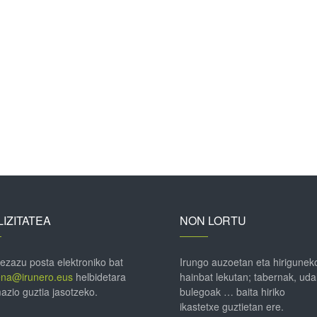
IZITATEA
NON LORTU
 ezazu posta elektroniko bat
Irungo auzoetan eta hirigunek
ena@irunero.eus
helbidetara
hainbat lekutan; tabernak, uda
azio guztia jasotzeko.
bulegoak … baita hiriko
ikastetxe guztietan ere.