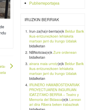
Publierreportajea
IRUZKIN BERRIAK
ide
Irun-za(ha)r-berria
(e)k
Beldur Barik
endu
ikus-entzunezkoen lehiaketa
martxan jarri du Irungo Udalak
bidalketan
NBNoticias
(e)k
Zure ordenean
bidalketan
ainara maia urrotz
(e)k
Beldur Barik
eta-
ikus-entzunezkoen lehiaketa
keta
martxan jarri du Irungo Udalak
bidalketan
IRUNERO HAMABOSTEKARIAK
PROYECTUAREN INGURUAN
IDATZITAKO BERRIA – Teatro y
Memoria del Bidasoa
(e)k
Lanean
ari dira Ribera beken irabazleak
bidalketan