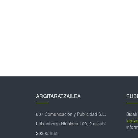
ARGITARATZAILEA
PUBL
837 Comunicación y Publicidad S.L.
Bidali
jaroz
Letxunborro Hiribidea 100, 2 eskubi
inform
20305 Irun.