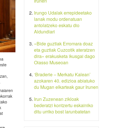
Irunen
Irungo Udalak errepideetako
lanak modu ordenatuan
antolatzeko eskatu dio
Aldundiari
«Bide guztiak Erromara doaz
eta guztiak Cuzcotik ateratzen
dira» erakusketa ikusgai dago
oa
Oiasso Museoan
este
‘Braderie – Merkatu Kalean’
tzan,
azokaren 40. edizioa abiatuko
.
du Mugan elkarteak gaur Irunen
haiaren
okorrak
Irun Zuzenean zikloak
tako
bederatzi kontzertu eskainiko
k
ditu urriko bost larunbatetan
at
ere