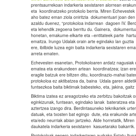
prentsaurrekoan indarkeria sexistaren alorrean eraku
eta koordinatzeko protokolo berria. Miren Echevestek
aho batez eman ziola oniritzia dokumentuari joan den 
azaldu duenez, “protokoloa indarrean dagoen IV. Berdi
eta lehendik zegoena berritu du. Gainera, dokumentu
honetan, emakume-elkarte eta –entitateek parte hartu
emaitza. Irungo Udalak orain arte egindako lan guztia
ere, ibilbide luzea egin baita indarkeria sexistaren e
arreta ematen.
Echevesten esanetan, Protokoloaren ardatz nagusiak d
ematea eta erakundeen artean koordinatzea; izan ere,
eragile batzuk ere biltzen ditu, koordinazio-mahai bat
protokoloa ez aktibatzea da, baina Udala garen aldeti
funtsezkoa baita biktimak babesteko, eta, jakina, gait
Biktima izatea ez areagotzeko eta zerbitzu bakoitzak 
eginkizunak, funtsean, egindako lanak bateratzea eta
aztertzea izango dira. Berdintasuneko teknikariek urte
datuak, eta txosten bat egingo dute, eta erakunde art
eta/edo neurriak abian jartzeko. Alde horretatik, Mire
daukatela indarkeria sexistaren kasuetarako bakarrik.
Protokoloak genero-indarkeriaren aurkako Estatu Itun