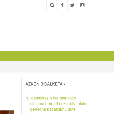
AZKEN BIDALKETAK
Identifikazio biometrikoko
sistema berriari esker bilatutako
pertsona bat atxilotu dute