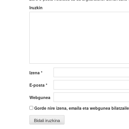
Iruzkin
Izena
*
E-posta
*
Webgunea
Gorde nire izena, emaila eta webgunea bilatza