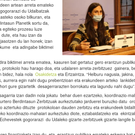
ndeen artean arreta emateko
 gogorarazi du Udalbatzak
asteko osoko bilkuran, eta
ntasun Planetik sortu da,
a egiteko prozesu luze
 dute, eta hau izan da
 jasotzen du lan honek; izan
makume eta adingabe biktimei
ira biktimei arreta ematea, kasuren bat gertatuz gero erantzun publik
 protokolo hau harago doa, eta udalaren arreta-zerbitzuez gainera, b
en bidez, hala nola
Osakidetza
eta Ertzaintza. “Helburu nagusia, jakina,
k, aurrera egin nahi dugu prebentzioan eta erakundeen arteko lankide
z hori gure gizartetik desagerrarazten borrokatu eta lagundu nahi dugu”
osagarria izan dadin nola jokatu behar duen ezartzeko, koordinazio-ma
 urtero Berdintasun Zerbitzuak aurkeztutako jarduerei buruzko datu or
ro aztertuko dituzte protokoloan dauden zerbitzu eta erakundeek bidali
eko koordinazio-mahaiari aurkeztuko diote, eztabaidatzeko eta ekintza
n Echevestek gogorarazi du Udaleko gizarte-zerbitzuek gizarte-langile b
aren finantzaketa izan du, eta erantzun publikoa emateko eskema bat 