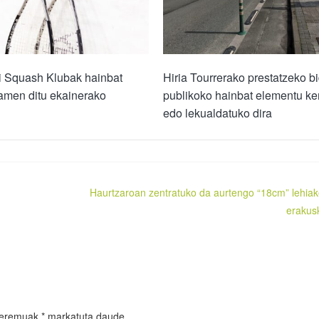
i Squash Klubak hainbat
Hiria Tourrerako prestatzeko b
amen ditu ekainerako
publikoko hainbat elementu k
edo lekualdatuko dira
Haurtzaroan zentratuko da aurtengo “18cm” lehiak
erakus
 eremuak
*
markatuta daude