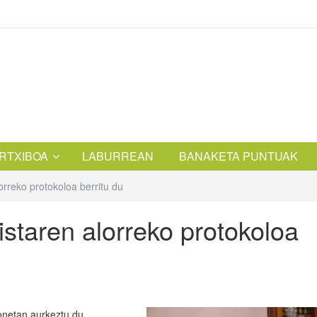
RTXIBOA
LABURREAN
BANAKETA PUNTUAK
orreko protokoloa berritu du
istaren alorreko protokoloa
honetan aurkeztu du