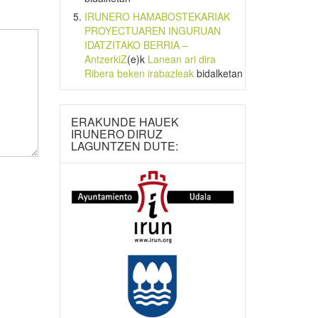
IRUNERO HAMABOSTEKARIAK
PROYECTUAREN INGURUAN
IDATZITAKO BERRIA –
AntzerkiZ
(e)k
Lanean ari dira
Ribera beken irabazleak
bidalketan
ERAKUNDE HAUEK
IRUNERO DIRUZ
LAGUNTZEN DUTE: