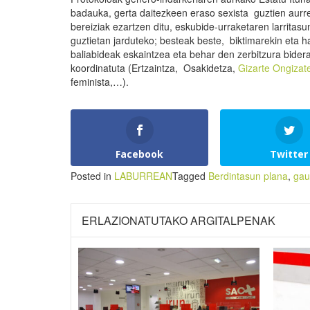
badauka, gerta daitezkeen eraso sexista guztien aurr
bereiziak ezartzen ditu, eskubide-urraketaren larritas
guztietan jarduteko; besteak beste, biktimarekin eta 
baliabideak eskaintzea eta behar den zerbitzura bider
koordinatuta (Ertzaintza, Osakidetza,
Gizarte Ongizat
feminista,…).
Facebook
Twitter
Posted in
LABURREAN
Tagged
Berdintasun plana
,
gau
ERLAZIONATUTAKO ARGITALPENAK