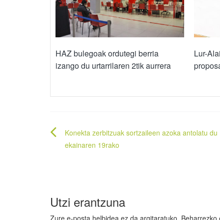
HAZ bulegoak ordutegi berria
Lur-Ala
izango du urtarrilaren 2tik aurrera
propos
Bidalketetan
Konekta zerbitzuak sortzaileen azoka antolatu du
zehar
ekainaren 19rako
nabigatu
Utzi erantzuna
Zure e-posta helbidea ez da argitaratuko.
Beharrezko