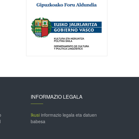
INFORMAZIO LEGALA
o
Ikusi
informazio legala eta datuen
l
babesa