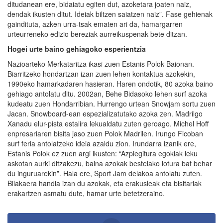
ditudanean ere, bidaiatu egiten dut, azoketara joaten naiz,
dendak ikusten ditut. Ideiak biltzen saiatzen naiz”. Fase gehienak
gaindituta, azken urra-tsak ematen ari da, hamargarren
urteurreneko edizio bereziak aurreikuspenak bete ditzan.
Hogei urte baino gehiagoko esperientzia
Nazioarteko Merkataritza ikasi zuen Estanis Polok Baionan.
Biarritzeko hondartzan izan zuen lehen kontaktua azokekin,
1990eko hamarkadaren hasieran. Haren ondotik, 80 azoka baino
gehiago antolatu ditu. 2002an, Behe Bidasoko lehen surf azoka
kudeatu zuen Hondarribian. Hurrengo urtean Snowjam sortu zuen
Jacan. Snowboard-ean espezializatutako azoka zen. Madrilgo
Xanadu elur-pista estalira lekualdatu zuten geroago. Michel Hoff
enpresariaren bisita jaso zuen Polok Madrilen. Irungo Ficoban
surf feria antolatzeko ideia azaldu zion. Irundarra izanik ere,
Estanis Polok ez zuen argi ikusten: “Azpiegitura egokiak leku
askotan aurki ditzakezu, baina azokak bestelako lotura bat behar
du inguruarekin”. Hala ere, Sport Jam delakoa antolatu zuten.
Bilakaera handia izan du azokak, eta erakusleak eta bisitariak
erakartzen asmatu dute, hamar urte betetzeraino.