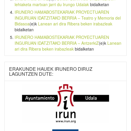
lehiaketa martxan jarri du Irungo Udalak
bidalketan
IRUNERO HAMABOSTEKARIAK PROYECTUAREN
INGURUAN IDATZITAKO BERRIA – Teatro y Memoria del
Bidasoa
(e)k
Lanean ari dira Ribera beken irabazleak
bidalketan
IRUNERO HAMABOSTEKARIAK PROYECTUAREN
INGURUAN IDATZITAKO BERRIA – AntzerkiZ
(e)k
Lanean
ari dira Ribera beken irabazleak
bidalketan
ERAKUNDE HAUEK IRUNERO DIRUZ
LAGUNTZEN DUTE: