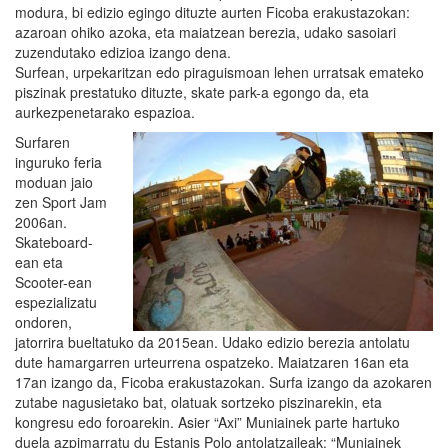
modura, bi edizio egingo dituzte aurten Ficoba erakustazokan:
azaroan ohiko azoka, eta maiatzean berezia, udako sasoiari
zuzendutako edizioa izango dena.
Surfean, urpekaritzan edo piraguismoan lehen urratsak emateko
piszinak prestatuko dituzte, skate park-a egongo da, eta
aurkezpenetarako espazioa.
Surfaren
inguruko feria
moduan jaio
zen Sport Jam
2006an.
Skateboard-
ean eta
Scooter-ean
espezializatu
ondoren,
jatorrira bueltatuko da 2015ean. Udako edizio berezia antolatu
dute hamargarren urteurrena ospatzeko. Maiatzaren 16an eta
17an izango da, Ficoba erakustazokan. Surfa izango da azokaren
zutabe nagusietako bat, olatuak sortzeko piszinarekin, eta
kongresu edo foroarekin. Asier “Axi” Muniainek parte hartuko
duela azpimarratu du Estanis Polo antolatzaileak: “Muniainek