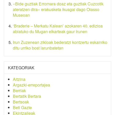
«Bide guztiak Erromara doaz eta guztiak Cuzcotik
ateratzen dira» erakusketa ikusgai dago Oiasso
Museoan
‘Braderie – Merkatu Kalean’ azokaren 40. edizioa
abiatuko du Mugan elkarteak gaur Irunen
Irun Zuzenean zikloak bederatzi kontzertu eskainiko
ditu urriko bost larunbatetan
KATEGORIAK
Aitzina
Argazki-erreportajea
Berriak
Bertatik Bertara
Bertsoak
Beti Gazte
Ekintzaileak