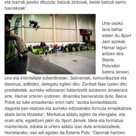
eta txarrak jasoko dituzula; batzuk zintzoak, beste batzuk asmo
txarrekoak”.
Urte osoko
lana behar
izaten du Sport
Jam azokak.
Hamar lagun
aritzen dira
Stanis
Polorekin
batera lanean,
une eta intentsitate ezberdinetan. Salmentak, komunikazioa eta
diseinua, adibidez, delegatu egiten ditu. Zenbait fase izaten ditu
prestaketak, aurreko edizioaren balantzetik azokaren amaierara
arte. Hamar urteren ondoren, dinamika barneratuta dute. Baina
Polok ez luke erosokerian erori nahi: “azoka kontsolidatuta
dagoela pen-tsatzea eta aurreko edizioetako formula errepikatzea
akats larria litzateke”. Merkatua aldatu egiten da etengabe, eta
orain arte, egokitzen jakin du Sport Jamek. Ideia eta formatua
mantenduta, edukia ia urtero aldatu izan dute antolatzaileek.
Horretarako, oso adi egoten da Estanis Polo: “Oporrak hartzen