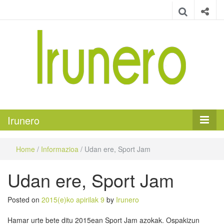
Irunero
Irungo euskarazko aldizkaria
Irunero
Home
/
Informazioa
/
Udan ere, Sport Jam
Udan ere, Sport Jam
Posted on
2015(e)ko apirilak 9
by
Irunero
Hamar urte bete ditu 2015ean Sport Jam azokak. Ospakizun