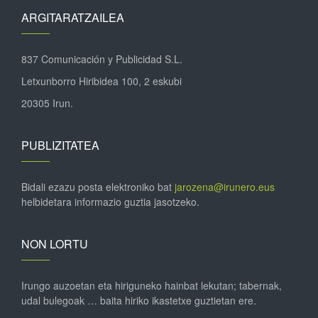
ARGITARATZAILEA
837 Comunicación y Publicidad S.L.
Letxunborro Hiribidea 100, 2 eskubi
20305 Irun.
PUBLIZITATEA
Bidali ezazu posta elektroniko bat
jarozena@irunero.eus
helbidetara informazio guztia jasotzeko.
NON LORTU
Irungo auzoetan eta hiriguneko hainbat lekutan; tabernak,
udal bulegoak … baita hiriko ikastetxe guztietan ere.