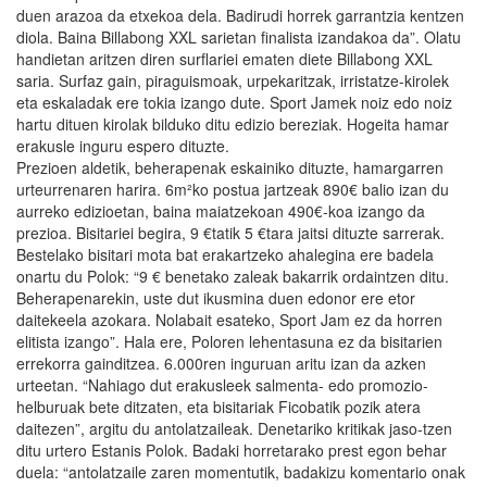
duen arazoa da etxekoa dela. Badirudi horrek garrantzia kentzen
diola. Baina Billabong XXL sarietan finalista izandakoa da”. Olatu
handietan aritzen diren surflariei ematen diete Billabong XXL
saria. Surfaz gain, piraguismoak, urpekaritzak, irristatze-kirolek
eta eskaladak ere tokia izango dute. Sport Jamek noiz edo noiz
hartu dituen kirolak bilduko ditu edizio bereziak. Hogeita hamar
erakusle inguru espero dituzte.
Prezioen aldetik, beherapenak eskainiko dituzte, hamargarren
urteurrenaren harira. 6m²ko postua jartzeak 890€ balio izan du
aurreko edizioetan, baina maiatzekoan 490€-koa izango da
prezioa. Bisitariei begira, 9 €tatik 5 €tara jaitsi dituzte sarrerak.
Bestelako bisitari mota bat erakartzeko ahalegina ere badela
onartu du Polok: “9 € benetako zaleak bakarrik ordaintzen ditu.
Beherapenarekin, uste dut ikusmina duen edonor ere etor
daitekeela azokara. Nolabait esateko, Sport Jam ez da horren
elitista izango”. Hala ere, Poloren lehentasuna ez da bisitarien
errekorra gainditzea. 6.000ren inguruan aritu izan da azken
urteetan. “Nahiago dut erakusleek salmenta- edo promozio-
helburuak bete ditzaten, eta bisitariak Ficobatik pozik atera
daitezen”, argitu du antolatzaileak. Denetariko kritikak jaso-tzen
ditu urtero Estanis Polok. Badaki horretarako prest egon behar
duela: “antolatzaile zaren momentutik, badakizu komentario onak