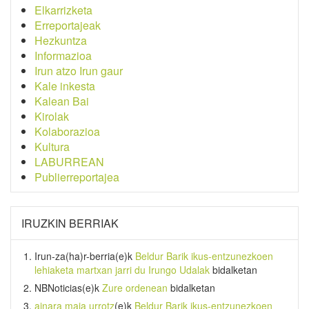
Elkarrizketa
Erreportajeak
Hezkuntza
Informazioa
Irun atzo Irun gaur
Kale inkesta
Kalean Bai
Kirolak
Kolaborazioa
Kultura
LABURREAN
Publierreportajea
IRUZKIN BERRIAK
Irun-za(ha)r-berria
(e)k
Beldur Barik ikus-entzunezkoen
lehiaketa martxan jarri du Irungo Udalak
bidalketan
NBNoticias
(e)k
Zure ordenean
bidalketan
ainara maia urrotz
(e)k
Beldur Barik ikus-entzunezkoen