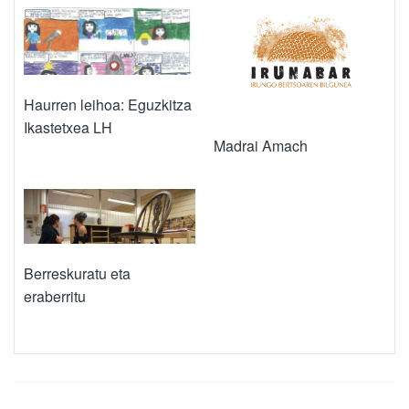
Haurren leihoa: Eguzkitza
Ikastetxea LH
Madrai Amach
Berreskuratu eta
eraberritu