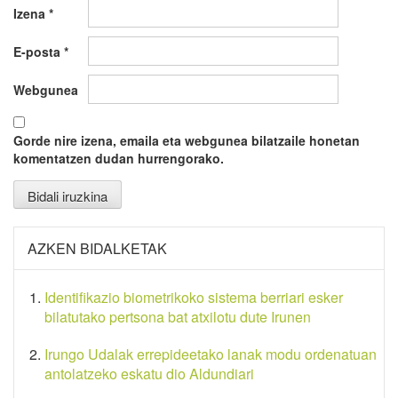
Izena
*
E-posta
*
Webgunea
Gorde nire izena, emaila eta webgunea bilatzaile honetan
komentatzen dudan hurrengorako.
AZKEN BIDALKETAK
Identifikazio biometrikoko sistema berriari esker
bilatutako pertsona bat atxilotu dute Irunen
Irungo Udalak errepideetako lanak modu ordenatuan
antolatzeko eskatu dio Aldundiari