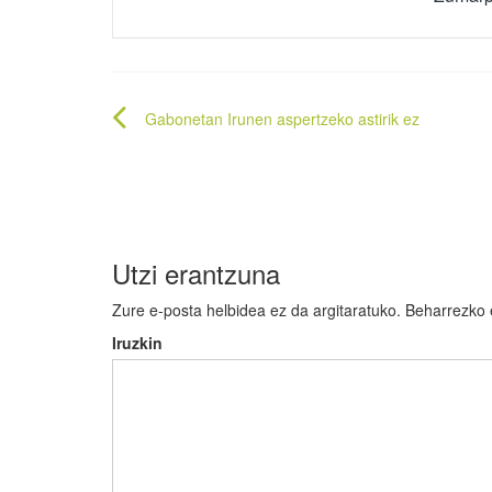
Bidalketetan
Gabonetan Irunen aspertzeko astirik ez
zehar
nabigatu
Utzi erantzuna
Zure e-posta helbidea ez da argitaratuko.
Beharrezko
Iruzkin