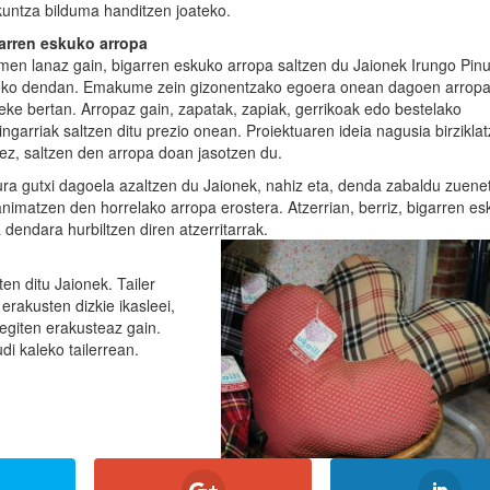
kuntza bilduma handitzen joateko.
arren eskuko arropa
men lanaz gain, bigarren eskuko arropa saltzen du Jaionek Irungo Pinu
eko dendan. Emakume zein gizonentzako egoera onean dagoen arropa 
teke bertan. Arropaz gain, zapatak, zapiak, gerrikoak edo bestelako
ingarriak saltzen ditu prezio onean. Proiektuaren ideia nagusia birzikla
ez, saltzen den arropa doan jasotzen du.
ura gutxi dagoela azaltzen du Jaionek, nahiz eta, denda zabaldu zuenet
nimatzen den horrelako arropa erostera. Atzerrian, berriz, bigarren e
dendara hurbiltzen diren atzerritarrak.
en ditu Jaionek. Tailer
erakusten dizkie ikasleei,
egiten erakusteaz gain.
di kaleko tailerrean.