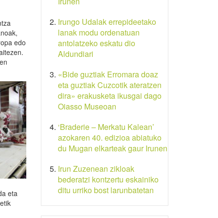
Irunen
Irungo Udalak errepideetako
ntza
lanak modu ordenatuan
anoak,
rropa edo
antolatzeko eskatu dio
aitezen.
Aldundiari
den
«Bide guztiak Erromara doaz
eta guztiak Cuzcotik ateratzen
dira» erakusketa ikusgai dago
Oiasso Museoan
‘Braderie – Merkatu Kalean’
azokaren 40. edizioa abiatuko
du Mugan elkarteak gaur Irunen
Irun Zuzenean zikloak
bederatzi kontzertu eskainiko
ditu urriko bost larunbatetan
da eta
etik