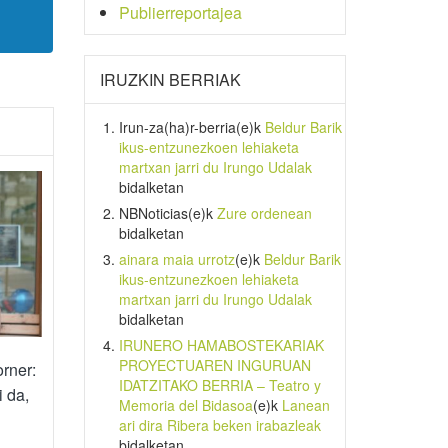
Publierreportajea
IRUZKIN BERRIAK
Irun-za(ha)r-berria
(e)k
Beldur Barik
ikus-entzunezkoen lehiaketa
martxan jarri du Irungo Udalak
bidalketan
NBNoticias
(e)k
Zure ordenean
bidalketan
ainara maia urrotz
(e)k
Beldur Barik
ikus-entzunezkoen lehiaketa
martxan jarri du Irungo Udalak
bidalketan
IRUNERO HAMABOSTEKARIAK
PROYECTUAREN INGURUAN
rner:
IDATZITAKO BERRIA – Teatro y
i da,
Memoria del Bidasoa
(e)k
Lanean
ari dira Ribera beken irabazleak
bidalketan