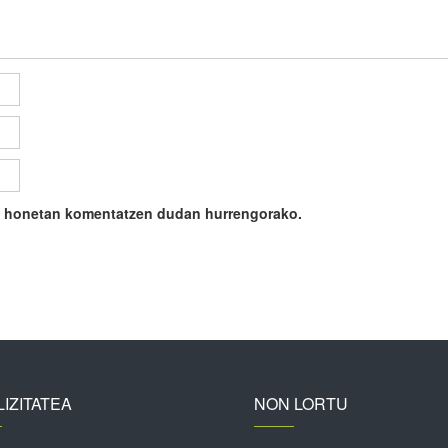
ile honetan komentatzen dudan hurrengorako.
IZITATEA
NON LORTU