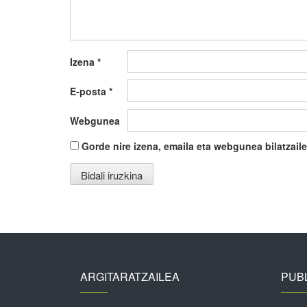
Izena
*
E-posta
*
Webgunea
Gorde nire izena, emaila eta webgunea bilatza
ARGITARATZAILEA
PUBL