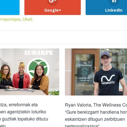
Google+
LinkedIn
erreportajea
,
Ukaili
tza, erreformak eta
Ryan Valoria, The Wellness Co
nen agentziekin loturiko
“Gure bereizgarri handiena hor
u guztiak topatuko dituzu
eskaintzen ditugun zerbitzuen
pen
pertsonalizazioa”