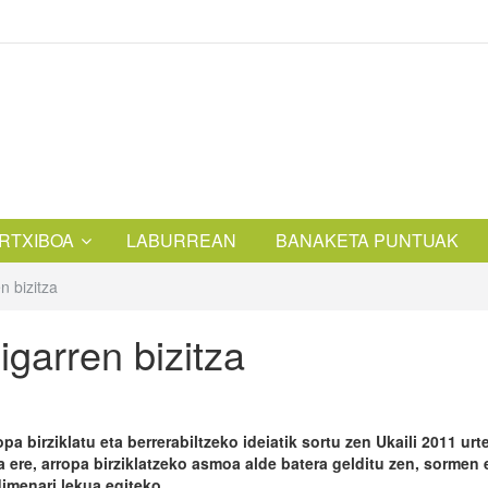
RTXIBOA
LABURREAN
BANAKETA PUNTUAK
n bizitza
igarren bizitza
opa birziklatu eta berrerabiltzeko ideiatik sortu zen Ukaili 2011 urt
a ere, arropa birziklatzeko asmoa alde batera gelditu zen, sormen 
dimenari lekua egiteko.