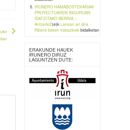
IRUNERO HAMABOSTEKARIAK
PROYECTUAREN INGURUAN
IDATZITAKO BERRIA –
AntzerkiZ
(e)k
Lanean ari dira
Ribera beken irabazleak
bidalketan
tuko
etan
ERAKUNDE HAUEK
IRUNERO DIRUZ
LAGUNTZEN DUTE: