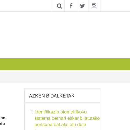
AZKEN BIDALKETAK
Identifikazio biometrikoko
ean.
sistema berriari esker bilatutako
eta
pertsona bat atxilotu dute