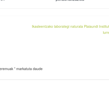
Ikasleentzako laborategi naturala Plaiaundi Institu
lurr
 eremuak
*
markatuta daude