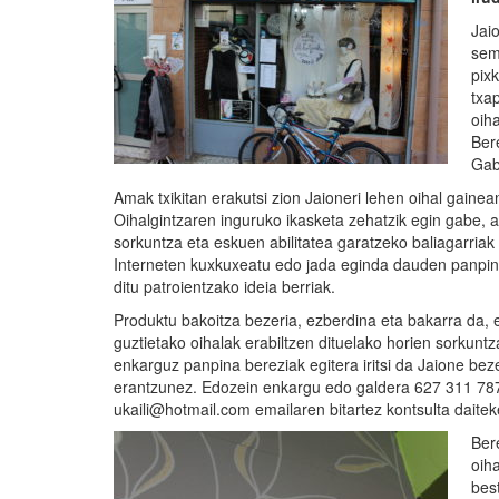
Jai
sem
pix
txa
oiha
Ber
Gab
Amak txikitan erakutsi zion Jaioneri lehen oihal gain
Oihalgintzaren inguruko ikasketa zehatzik egin gabe, a
sorkuntza eta eskuen abilitatea garatzeko baliagarriak 
Interneten kuxkuxeatu edo jada eginda dauden panpine
ditu patroientzako ideia berriak.
Produktu bakoitza bezeria, ezberdina eta bakarra da, e
guztietako oihalak erabiltzen dituelako horien sorkuntz
enkarguz panpina bereziak egitera iritsi da Jaione be
erantzunez. Edozein enkargu edo galdera 627 311 787 
ukaili@hotmail.com emailaren bitartez kontsulta daitek
Ber
oih
bes