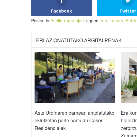
Facebook
Twitter
Posted in
Publierreportajea
Tagged
irun
,
irunero
,
Publi
ERLAZIONATUTAKO ARGITALPENAK
Aste Urdinaren barnean antolatutako
Eraikun
ekintzetan parte hartu du Caser
higiezi
Residencialek
zerbitz
Zumar