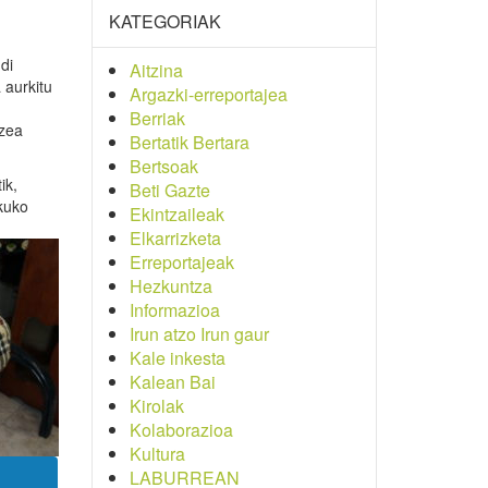
KATEGORIAK
di
Aitzina
aurkitu
Argazki-erreportajea
Berriak
tzea
Bertatik Bertara
Bertsoak
ik,
Beti Gazte
skuko
Ekintzaileak
Elkarrizketa
Erreportajeak
Hezkuntza
Informazioa
Irun atzo Irun gaur
Kale inkesta
Kalean Bai
Kirolak
Kolaborazioa
Kultura
LABURREAN