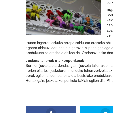
sor
Big
Sor
kal
dai
apa
den
Irunen bigarren eskuko arropa saldu eta erosteko ohit
egoera aldatuz joan den eta geroz eta jende gehiago a
produktuen salerosketa ohikoa da. Ondorioz, asko dira 
Josketa tailerrak eta konponketak
Sormen josketa eta dendaz gain, josketa tailerrak emat
horien bitartez, josketaren munduko lehen zertzeladak 
berak egiten dituen panpina eta bestelako produktuak 
Hortaz gain, josketa konponketa txikiak egiten ditu Pinu