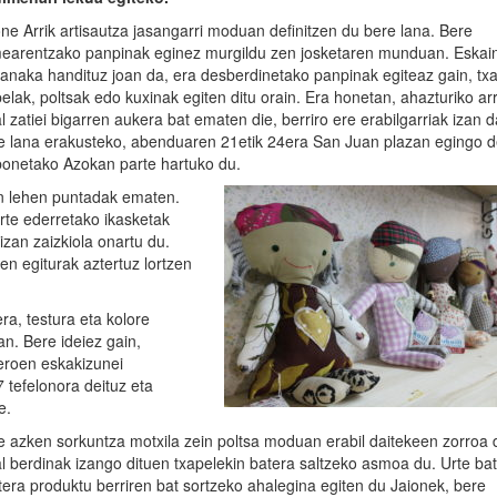
one Arrik artisautza jasangarri moduan definitzen du bere lana. Bere
earentzako panpinak eginez murgildu zen josketaren munduan. Eskai
kanaka handituz joan da, era desberdinetako panpinak egiteaz gain, tx
pelak, poltsak edo kuxinak egiten ditu orain. Era honetan, ahazturiko a
l zatiei bigarren aukera bat ematen die, berriro ere erabilgarriak izan d
e lana erakusteko, abenduaren 21etik 24era San Juan plazan egingo 
onetako Azokan parte hartuko du.
ean lehen puntadak ematen.
rte ederretako ikasketak
izan zaizkiola onartu du.
n egiturak aztertuz lortzen
ra, testura eta kolore
an. Bere ideiez gain,
zeroen eskakizunei
tefelonora deituz eta
e.
e azken sorkuntza motxila zein poltsa moduan erabil daitekeen zorroa 
al berdinak izango dituen txapelekin batera saltzeko asmoa du. Urte bat
tera produktu berriren bat sortzeko ahalegina egiten du Jaionek, bere