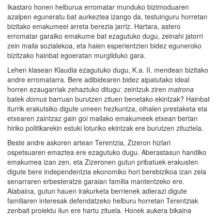
Ikastaro honen helburua erromatar munduko bizimoduaren
azalpen eguneratu bat aurkeztea izango da, testuinguru horretan
bizitako emakumeei arreta berezia jarriz. Hartara, astero
erromatar garaiko emakume bat ezagutuko dugu, zeinahi jatorri
zein maila sozialekoa, eta haien esperientzien bidez eguneroko
bizitzako hainbat egoeratan murgilduko gara.
Lehen klasean Klaudia ezagutuko dugu, K.a. II. mendean bizitako
andre erromatarra. Bere adibidearen bidez aipatutako ideal
horren ezaugarriak zehaztuko ditugu: zeintzuk ziren
matrona
batek
domus
barruan burutzen zituen benetako ekintzak? Hainbat
iturrik erakutsiko digute umeen hezkuntza, oihalen prestaketa eta
etxearen zaintzaz gain goi mailako emakumeek etxean bertan
hiriko politikarekin estuki loturiko ekintzak ere burutzen zituztela.
Beste andre askoren artean Terentzia, Zizeron hizlari
ospetsuaren emaztea ere ezagutuko dugu. Aberastasun handiko
emakumea izan zen, eta Zizeronen gutun pribatuek erakusten
digute bere independentzia ekonomiko hori berebizikoa izan zela
senarraren erbesteratze garaian familia mantentzeko ere.
Alabaina, gutun hauen irakurketa berrienek adierazi digute
familiaren interesak defendatzeko helburu horretan Terentziak
zenbait proiektu ilun ere hartu zituela. Honek aukera bikaina