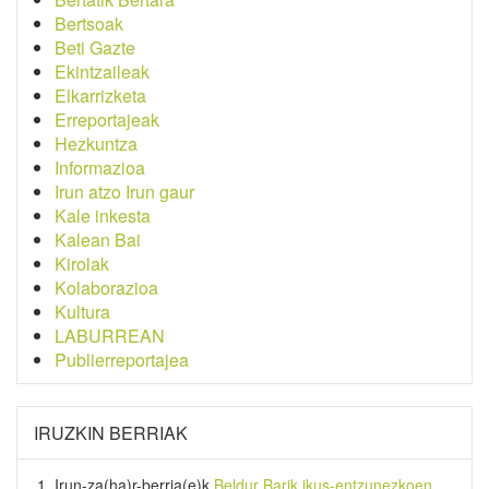
Bertsoak
Beti Gazte
Ekintzaileak
Elkarrizketa
Erreportajeak
Hezkuntza
Informazioa
Irun atzo Irun gaur
Kale inkesta
Kalean Bai
Kirolak
Kolaborazioa
Kultura
LABURREAN
Publierreportajea
IRUZKIN BERRIAK
Irun-za(ha)r-berria
(e)k
Beldur Barik ikus-entzunezkoen