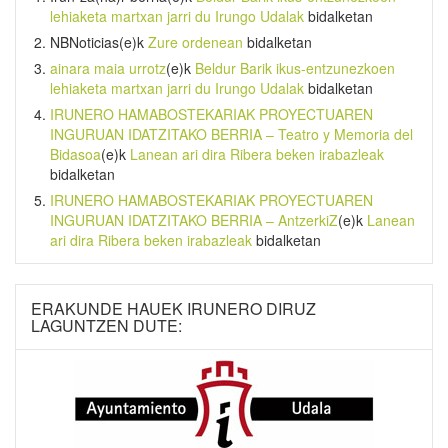
lehiaketa martxan jarri du Irungo Udalak
bidalketan
NBNoticias
(e)k
Zure ordenean
bidalketan
ainara maia urrotz
(e)k
Beldur Barik ikus-entzunezkoen
lehiaketa martxan jarri du Irungo Udalak
bidalketan
IRUNERO HAMABOSTEKARIAK PROYECTUAREN
INGURUAN IDATZITAKO BERRIA – Teatro y Memoria del
Bidasoa
(e)k
Lanean ari dira Ribera beken irabazleak
bidalketan
IRUNERO HAMABOSTEKARIAK PROYECTUAREN
INGURUAN IDATZITAKO BERRIA – AntzerkiZ
(e)k
Lanean
ari dira Ribera beken irabazleak
bidalketan
ERAKUNDE HAUEK IRUNERO DIRUZ
LAGUNTZEN DUTE: