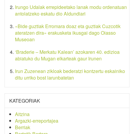
Irungo Udalak errepideetako lanak modu ordenatuan
antolatzeko eskatu dio Aldundiari
«Bide guztiak Erromara doaz eta guztiak Cuzcotik
ateratzen dira» erakusketa ikusgai dago Oiasso
Museoan
‘Braderie – Merkatu Kalean’ azokaren 40. edizioa
abiatuko du Mugan elkarteak gaur Irunen
Irun Zuzenean zikloak bederatzi kontzertu eskainiko
ditu urriko bost larunbatetan
KATEGORIAK
Aitzina
Argazki-erreportajea
Berriak
Bertatik Bertara