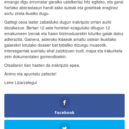
emango digu erromatar garaiko ustelkeriaz hitz egiteko, eta garai
hartako aberastasun handi asko suteak eta goseteak eraginez
sortu zirela ikusiko dugu.
Gaitegi osoa laster zabalduko dugun inskripzio orrian aurki
dezakezue. Bertan 12 aste horietan ezagutuko ditugun 12
emakumeen izenak eta haien bizimoduarekin loturiko gaiak datoz
adierazita. Gainera, asteroko klaseak amaitu ostean ikusitako
gaiarekin lotutako dossier bat bidaliko dizuegu museotik,
interesgarriak suertatu ahal zaizkizuen irudi, mapa eta irakurketa
zein dokumentalen gomendioekin.
Otsailaren 6an hasten da inskripzio epea,
Animo eta apuntatu zaitezte!
Leire Lizarzategui
Facebook