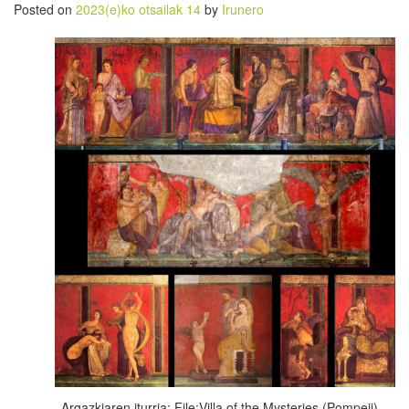
Posted on
2023(e)ko otsailak 14
by
Irunero
Argazkiaren iturria: File:Villa of the Mysteries (Pompeii) –