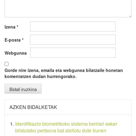
Izena
*
E-posta
*
Webgunea
Gorde nire izena, emaila eta webgunea bilatzaile honetan
komentatzen dudan hurrengorako.
AZKEN BIDALKETAK
Identifikazio biometrikoko sistema berriari esker
bilatutako pertsona bat atxilotu dute Irunen