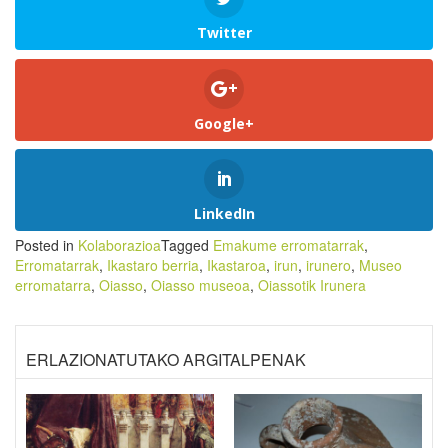
Twitter
Google+
LinkedIn
Posted in
Kolaborazioa
Tagged
Emakume erromatarrak
,
Erromatarrak
,
Ikastaro berria
,
Ikastaroa
,
irun
,
irunero
,
Museo
erromatarra
,
Oiasso
,
Oiasso museoa
,
Oiassotik Irunera
ERLAZIONATUTAKO ARGITALPENAK