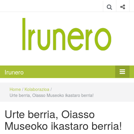
Irunero
Irungo euskarazko aldizkaria
Irunero
Home
/
Kolaborazioa
/
Urte berria, Oiasso Museoko ikastaro berria!
Urte berria, Oiasso
Museoko ikastaro berria!