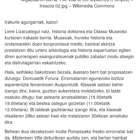
frescos 02.jpg – Wikimedia Commons
Irakurle agurgarriak, kaixo!
Leire Lizarzategui naiz, historia doktorea eta Oiasso Museoko
kurtsoen irakasle berria. Museoak, Iruneko historia eta
ondarearekin duen konpromisoa medio, hainbat ekintza
prestatzen ditu urtero arkeologia eta historia esparruetan egiten
diren aurrerapen esanguratsuenak publiko zabalari modu atsegin
eta disfrutagarrian eskaintzeko.
Hala, seihileko bakoitzean bezala, ikastaro berri bat proposatzen
dizuegu: Domus
etik
Forura. Erromatarren eguneroko bizitza
esperientzia femeninoen ikuspuntutik
. Klaseak astean behin
izango dira, baina, guztion aukeretara moldatzeko, bi talde
osatuko ditugu: bat astearte arratsaldetan (18.00etatik
19.00etara) eta bestea ostegun goizetan (11.00etatik
12.00etara). Bi taldeak gaztelaniaz izango dira, eta klaseak
otsailaren 28ko astean hasi eta maiatzaren 30ekoan amaituko
dira.
Behean ikus dezakezuen irudia Pompeyako fresko erromatar bat
da.
Misterioen
Villa
deiturikoan aurkitu zen, eta bertan hainbat