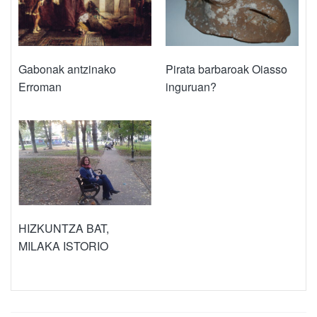
Gabonak antzinako
Pirata barbaroak Oiasso
Erroman
inguruan?
HIZKUNTZA BAT,
MILAKA ISTORIO