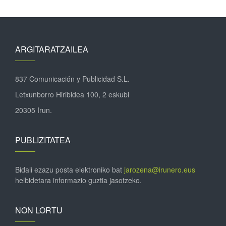
ARGITARATZAILEA
837 Comunicación y Publicidad S.L.
Letxunborro Hiribidea 100, 2 eskubi
20305 Irun.
PUBLIZITATEA
Bidali ezazu posta elektroniko bat
jarozena@irunero.eus
helbidetara informazio guztia jasotzeko.
NON LORTU