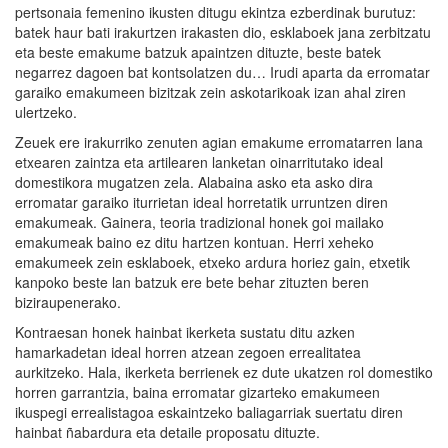
pertsonaia femenino ikusten ditugu ekintza ezberdinak burutuz:
batek haur bati irakurtzen irakasten dio, esklaboek jana zerbitzatu
eta beste emakume batzuk apaintzen dituzte, beste batek
negarrez dagoen bat kontsolatzen du… Irudi aparta da erromatar
garaiko emakumeen bizitzak zein askotarikoak izan ahal ziren
ulertzeko.
Zeuek ere irakurriko zenuten agian emakume erromatarren lana
etxearen zaintza eta artilearen lanketan oinarritutako ideal
domestikora mugatzen zela. Alabaina asko eta asko dira
erromatar garaiko iturrietan ideal horretatik urruntzen diren
emakumeak. Gainera, teoria tradizional honek goi mailako
emakumeak baino ez ditu hartzen kontuan. Herri xeheko
emakumeek zein esklaboek, etxeko ardura horiez gain, etxetik
kanpoko beste lan batzuk ere bete behar zituzten beren
biziraupenerako.
Kontraesan honek hainbat ikerketa sustatu ditu azken
hamarkadetan ideal horren atzean zegoen errealitatea
aurkitzeko. Hala, ikerketa berrienek ez dute ukatzen rol domestiko
horren garrantzia, baina erromatar gizarteko emakumeen
ikuspegi errealistagoa eskaintzeko baliagarriak suertatu diren
hainbat ñabardura eta detaile proposatu dituzte.