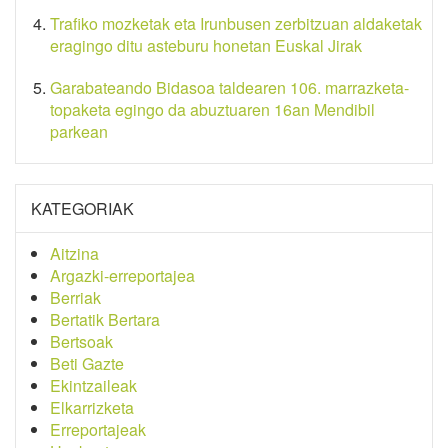
Trafiko mozketak eta Irunbusen zerbitzuan aldaketak
eragingo ditu asteburu honetan Euskal Jirak
Garabateando Bidasoa taldearen 106. marrazketa-
topaketa egingo da abuztuaren 16an Mendibil
parkean
KATEGORIAK
Aitzina
Argazki-erreportajea
Berriak
Bertatik Bertara
Bertsoak
Beti Gazte
Ekintzaileak
Elkarrizketa
Erreportajeak