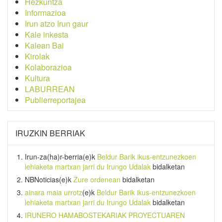
Hezkuntza
Informazioa
Irun atzo Irun gaur
Kale inkesta
Kalean Bai
Kirolak
Kolaborazioa
Kultura
LABURREAN
Publierreportajea
IRUZKIN BERRIAK
Irun-za(ha)r-berria
(e)k
Beldur Barik ikus-entzunezkoen
lehiaketa martxan jarri du Irungo Udalak
bidalketan
NBNoticias
(e)k
Zure ordenean
bidalketan
ainara maia urrotz
(e)k
Beldur Barik ikus-entzunezkoen
lehiaketa martxan jarri du Irungo Udalak
bidalketan
IRUNERO HAMABOSTEKARIAK PROYECTUAREN