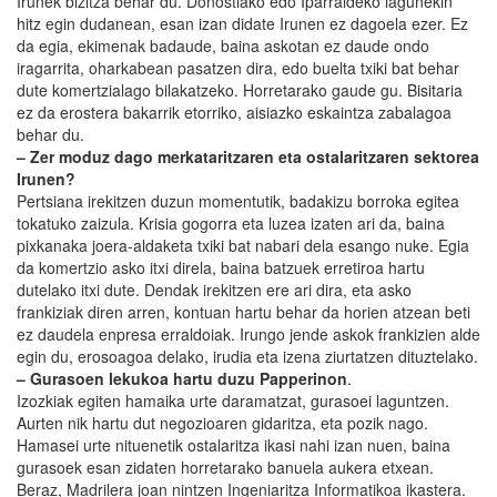
Irunek bizitza behar du. Donostiako edo Iparraldeko lagunekin
hitz egin dudanean, esan izan didate Irunen ez dagoela ezer. Ez
da egia, ekimenak badaude, baina askotan ez daude ondo
iragarrita, oharkabean pasatzen dira, edo buelta txiki bat behar
dute komertzialago bilakatzeko. Horretarako gaude gu. Bisitaria
ez da erostera bakarrik etorriko, aisiazko eskaintza zabalagoa
behar du.
– Zer moduz dago merkataritzaren eta ostalaritzaren sektorea
Irunen?
Pertsiana irekitzen duzun momentutik, badakizu borroka egitea
tokatuko zaizula. Krisia gogorra eta luzea izaten ari da, baina
pixkanaka joera-aldaketa txiki bat nabari dela esango nuke. Egia
da komertzio asko itxi direla, baina batzuek erretiroa hartu
dutelako itxi dute. Dendak irekitzen ere ari dira, eta asko
frankiziak diren arren, kontuan hartu behar da horien atzean beti
ez daudela enpresa erraldoiak. Irungo jende askok frankizien alde
egin du, erosoagoa delako, irudia eta izena ziurtatzen dituztelako.
– Gurasoen lekukoa hartu duzu Papperinon
.
Izozkiak egiten hamaika urte daramatzat, gurasoei laguntzen.
Aurten nik hartu dut negozioaren gidaritza, eta pozik nago.
Hamasei urte nituenetik ostalaritza ikasi nahi izan nuen, baina
gurasoek esan zidaten horretarako banuela aukera etxean.
Beraz, Madrilera joan nintzen Ingeniaritza Informatikoa ikastera.