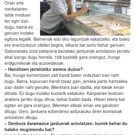
Orain arte
merkatarien
talde moduan
lan egin izan
dugu, baina ez
genuen inolako
egitura legalik. Baimenak edo diru-laguntzak eskatzeko, eta batez
ere erantzukizun zibilari begira, elkarte bat sortu behar genuen.
Gabonetako izotz pistarena bezalako jarduerak antolatzen jarraitu
ahal izango dugu horrela. 108 bazkide gara oraingoz, Irungo
erdigunekoak eta auzoetakoak.
– Handitzen jarraitzeko asmoa duzue?
Bai, Irungo komertzioen zati handi baten ordezkari izan nahi
dugu. Baina, kopuruan handi-tzeaz gain, jendea parte-hartzailea
izan dadin nahi genuke. Bileretara joan dadila, eta ideiak eman
ditzala. Ez dugu inolako kuotarik eskatuko. Kanpainen kostuen
arabera jarriko dugu dirua, behar baldin bada. Hilean bilera bat
egiten ari gara oraingoz. Bileretan ideiak eman eta garatzen
ditugu. Gero, jarduera ezberdinez arduratuko diren komisioak
antolatzen ditugu.
– Denbora daramazue jarduerak antolatzen. Irunek behar du
halako mugimendu bat?