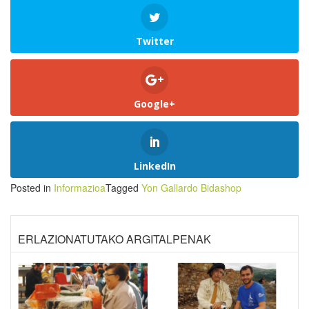
Twitter
Google+
LinkedIn
Posted in
Informazioa
Tagged
Yon Gallardo Bidashop
ERLAZIONATUTAKO ARGITALPENAK