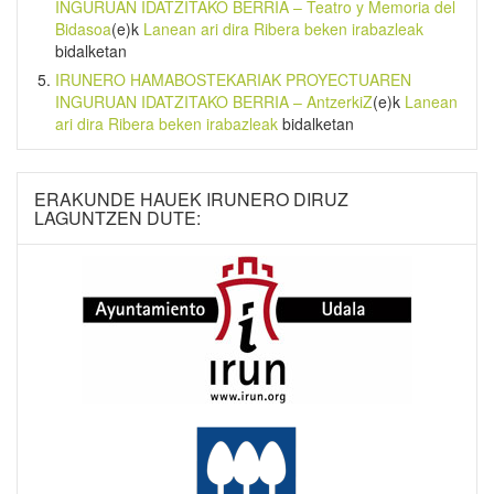
INGURUAN IDATZITAKO BERRIA – Teatro y Memoria del
Bidasoa
(e)k
Lanean ari dira Ribera beken irabazleak
bidalketan
IRUNERO HAMABOSTEKARIAK PROYECTUAREN
INGURUAN IDATZITAKO BERRIA – AntzerkiZ
(e)k
Lanean
ari dira Ribera beken irabazleak
bidalketan
ERAKUNDE HAUEK IRUNERO DIRUZ
LAGUNTZEN DUTE: