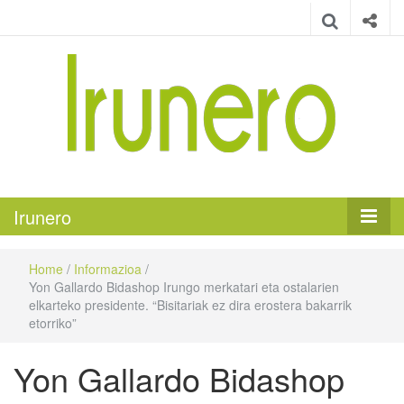
Irunero
Irungo euskarazko aldizkaria
Irunero
Home
/
Informazioa
/
Yon Gallardo Bidashop Irungo merkatari eta ostalarien
elkarteko presidente. “Bisitariak ez dira erostera bakarrik
etorriko”
Yon Gallardo Bidashop