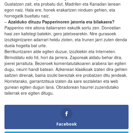
Gustatzen zait, eta probatu dut, Madrilen eta Kanadan lanean
egon naiz. Hala ere, honek erakartzen ninduen gehien, eta
horregatik bueltatu naiz.
–
Azalduko dituzu Papperinoren jatorria eta bilakaera?
Papperino nire aitona italiarraren eskutik sortu zen. Donostian
hasi zen kafetegi batekin, gero jatetxearekin. Nire gurasoek
izozkigintzaren adarrari heldu zioten, eta Irunen jarri zuten denda
duela hogeita bat urte.
Berrikuntzaren alde egiten duzue, izozkiekin eta Interneten.
Birmoldatu edo hil, hori da jarrera. Zaporeak aldatu behar dira,
joerei jarraituta. Bezeroek komentatutakoaren arabera lan egiten
dugu, neurri handi batean. Azkenean klasikoak izaten dira gehien
saltzen direnak, baina izozki bereziak ere probatzen ditu jendeak.
Horretarako, garrantzitsua izaten da sare sozialetan eta web
gunean egiten dugun lana. Obradorean haurrei zuzendutako
tailerrak ere egiten ditugu.
Facebook