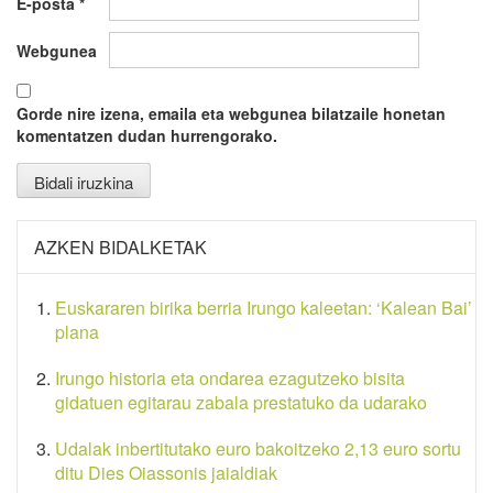
E-posta
*
Webgunea
Gorde nire izena, emaila eta webgunea bilatzaile honetan
komentatzen dudan hurrengorako.
AZKEN BIDALKETAK
Euskararen birika berria Irungo kaleetan: ‘Kalean Bai’
plana
Irungo historia eta ondarea ezagutzeko bisita
gidatuen egitarau zabala prestatuko da udarako
Udalak inbertitutako euro bakoitzeko 2,13 euro sortu
ditu Dies Oiassonis jaialdiak