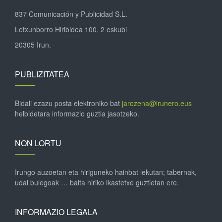
837 Comunicación y Publicidad S.L.
Letxunborro Hiribidea 100, 2 eskubi
20305 Irun.
PUBLIZITATEA
Bidali ezazu posta elektroniko bat
jarozena@irunero.eus
helbidetara informazio guztia jasotzeko.
NON LORTU
Irungo auzoetan eta hiriguneko hainbat lekutan; tabernak,
udal bulegoak … baita hiriko ikastetxe guztietan ere.
INFORMAZIO LEGALA