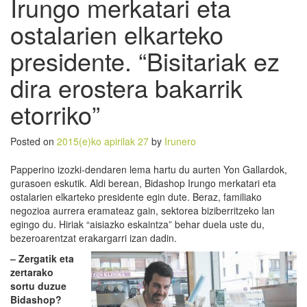
Irungo merkatari eta
ostalarien elkarteko
presidente. “Bisitariak ez
dira erostera bakarrik
etorriko”
Posted on
2015(e)ko apirilak 27
by
Irunero
Papperino izozki-dendaren lema hartu du aurten Yon Gallardok,
gurasoen eskutik. Aldi berean, Bidashop Irungo merkatari eta
ostalarien elkarteko presidente egin dute. Beraz, familiako
negozioa aurrera eramateaz gain, sektorea biziberritzeko lan
egingo du. Hiriak “aisiazko eskaintza” behar duela uste du,
bezeroarentzat erakargarri izan dadin.
– Zergatik eta
zertarako
sortu duzue
Bidashop?