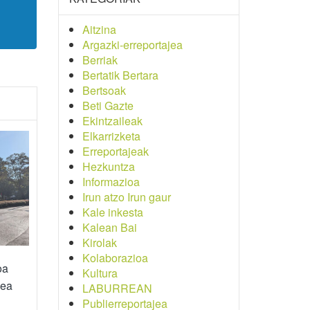
Aitzina
Argazki-erreportajea
Berriak
Bertatik Bertara
Bertsoak
Beti Gazte
Ekintzaileak
Elkarrizketa
Erreportajeak
Hezkuntza
Informazioa
Irun atzo Irun gaur
Kale inkesta
Kalean Bai
Kirolak
Kolaborazioa
oa
Kultura
zea
LABURREAN
Publierreportajea