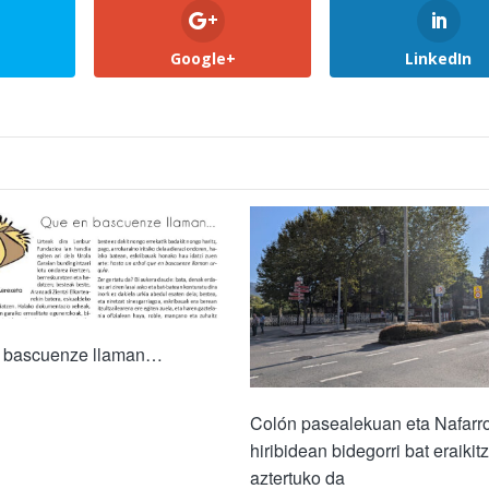
Google+
LinkedIn
 bascuenze llaman…
Colón pasealekuan eta Nafarr
hiribidean bidegorri bat eraikit
aztertuko da