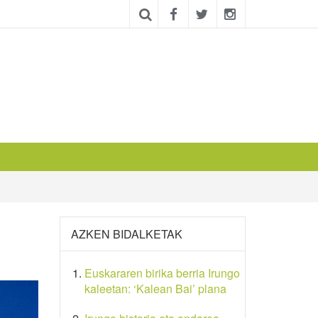
AZKEN BIDALKETAK
Euskararen birika berria Irungo
kaleetan: ‘Kalean Bai’ plana