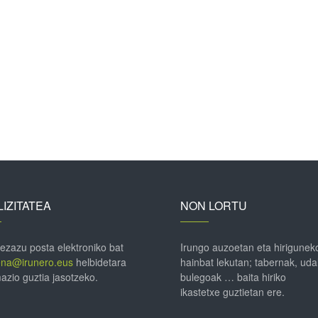
IZITATEA
NON LORTU
 ezazu posta elektroniko bat
Irungo auzoetan eta hirigunek
ena@irunero.eus
helbidetara
hainbat lekutan; tabernak, uda
azio guztia jasotzeko.
bulegoak … baita hiriko
ikastetxe guztietan ere.