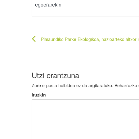
egoerarekin
Bidalketetan
Plaiaundiko Parke Ekologikoa, nazioarteko altxor 
zehar
nabigatu
Utzi erantzuna
Zure e-posta helbidea ez da argitaratuko.
Beharrezko
Iruzkin