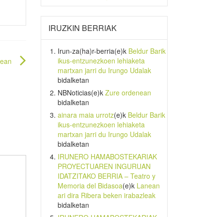
IRUZKIN BERRIAK
Irun-za(ha)r-berria
(e)k
Beldur Barik
ikus-entzunezkoen lehiaketa
nean
martxan jarri du Irungo Udalak
bidalketan
NBNoticias
(e)k
Zure ordenean
bidalketan
ainara maia urrotz
(e)k
Beldur Barik
ikus-entzunezkoen lehiaketa
martxan jarri du Irungo Udalak
bidalketan
IRUNERO HAMABOSTEKARIAK
PROYECTUAREN INGURUAN
IDATZITAKO BERRIA – Teatro y
Memoria del Bidasoa
(e)k
Lanean
ari dira Ribera beken irabazleak
bidalketan