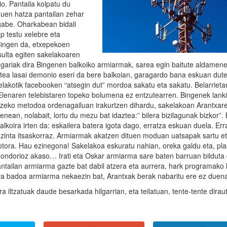
io. Pantaila kolpatu du
 duen hatza pantailan zehar
gabe. Oharkabean bidali
ap testu xelebre eta
 Bingen da, etxepekoen
ulta egiten sakelakoaren
ugariak dira Bingenen balkoiko armiarmak, sarea egin baitute aldamenek
kotea lasai demonio eseri da bere balkoian, garagardo bana eskuan dute
kelakotik facebooken “atsegin dut” mordoa sakatu eta sakatu. Belarrieta
 Elenaren telebistaren topeko bolumena ez entzutearren. Bingenek lank
atzeko metodoa ordenagailuan irakurtzen dihardu, sakelakoan Arantxa
enean, nolabait, lortu du mezu bat idaztea:” bilera bizilagunak bizkor”.
balkoira irten da: eskailera batera igota dago, erratza eskuan duela. Err
ta zinta itsaskorraz. Armiarmak akatzen dituen moduan uatsapak sartu et
otora. Hau ezinegona! Sakelakoa eskuratu nahian, oreka galdu eta, plas
n ondorioz akaso… Irati eta Oskar armiarma sare baten barruan bilduta
-pantailan armiarma gazte bat dabil atzera eta aurrera, hark programako 
ora badoa armiarma nekaezin bat, Arantxak berak nabaritu ere ez duen
 iltzatuak daude besarkada hilgarrian, eta teilatuan, tente-tente dira