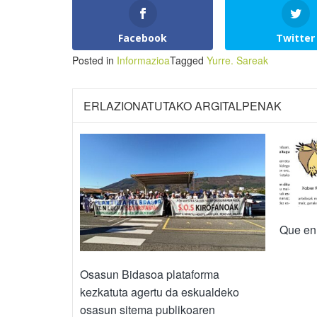
Facebook
Twitter
Posted in
Informazioa
Tagged
Yurre. Sareak
ERLAZIONATUTAKO ARGITALPENAK
Que en
Osasun Bidasoa plataforma
kezkatuta agertu da eskualdeko
osasun sitema publikoaren