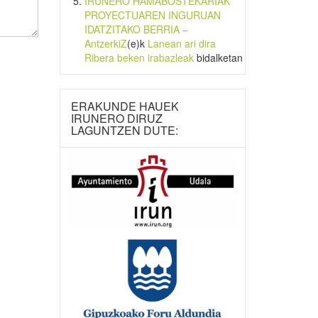
IRUNERO HAMABOSTEKARIAK
PROYECTUAREN INGURUAN
IDATZITAKO BERRIA –
AntzerkiZ
(e)k
Lanean ari dira
Ribera beken irabazleak
bidalketan
ERAKUNDE HAUEK
IRUNERO DIRUZ
LAGUNTZEN DUTE: