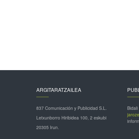
ARGITARATZAILEA
PUBL
837 Comunicación y Publicidad S.L.
Bidali
jaroz
Letxunborro Hiribidea 100, 2 eskubi
inform
20305 Irun.