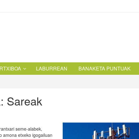
RTXIBOA
LABURREAN
BANAKETA PUNTUAK
A: Sareak
rantxari seme-alabek,
o amona etxeko igogailuan