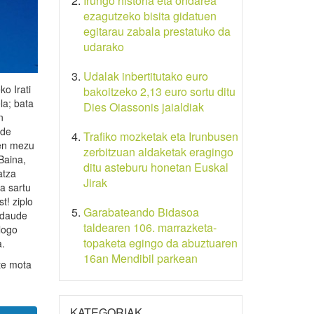
Irungo historia eta ondarea
ezagutzeko bisita gidatuen
egitarau zabala prestatuko da
udarako
Udalak inbertitutako euro
o Irati
bakoitzeko 2,13 euro sortu ditu
la; bata
Dies Oiassonis jaialdiak
n
ide
Trafiko mozketak eta Irunbusen
ren mezu
zerbitzuan aldaketak eragingo
 Baina,
ditu asteburu honetan Euskal
atza
Jirak
a sartu
t! ziplo
Garabateando Bidasoa
 daude
taldearen 106. marrazketa-
logo
topaketa egingo da abuztuaren
a.
16an Mendibil parkean
ute mota
KATEGORIAK