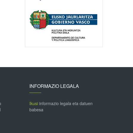
INFORMAZIO LEGALA
o
Ikusi
informazio legala eta datuen
l
babesa