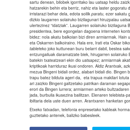
sartu denean, bilobek igorritako lau uatsap heldu zaizk
hatzarekin behin eta berriz, nahiz eta laster gogoratu
irristarazi behar dela, edota soilik
paratu,
ezer sakatu 
dizkio laugarren solairuko bizilagunari hiruzpalau uats
ulertezinez “idatziak”. Laugarren solairuko bizilaguna
presidentea, bere egongelan dagoena interneten konts
bidez: nola akatu balkoian bizi diren armiarmak. Hain 
eta Oskarren balkoiraino. Hala ere, Irati eta Oskar bi
tablet
eko joko kuttunean buru belarri dabil, bestea sa
entzungailuak daramatzate biek, hirugarren solairuko
batekin txateatzeari ekin dio uatsapez; armiarmak ak
kriptikoak harriduraz ikusi ondoren. Aldiz Arantxak, azk
mezua Bingeni bidali ordez, alabari bidali dio. Bingen 
trapu batez bilduta ageri da, eta trapua makilari lotu
ari zaizkio Bingeni galtzetako patrikan daraman segap
erori da Bingen lurrera; armiarmen arteko bultzadare
jada, burbuila ikusezina bailitzan. Elenaren telebista
ibiltaria dela uste duen arren. Arantxaren hanketan g
Etxeko fatxadan, telefonia enpresetako kableak hormara
guztietako antenek, balizko babesleek.