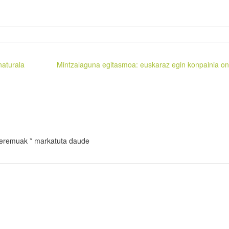
naturala
Mintzalaguna egitasmoa: euskaraz egin konpainia o
 eremuak
*
markatuta daude