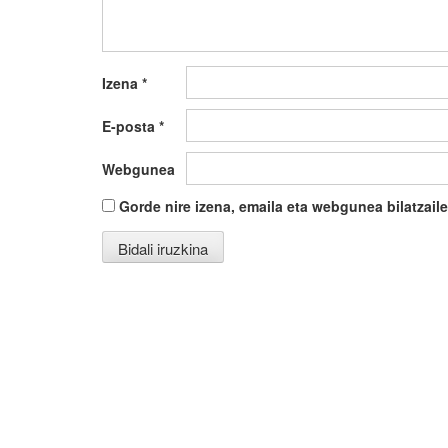
Izena
*
E-posta
*
Webgunea
Gorde nire izena, emaila eta webgunea bilatza