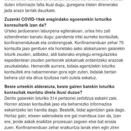
duten informazio falta ikusi dugu, guregana iristen direnerako
jada arazo larriak dauzkate.
Zuzenki COVID-19ak eragindako egoerarekin lorturiko
kontsultarik izan da?
Urteko jardueraren laburpena egiterakoan, urtea hiru zati
ezberdinetan banatu dugu: pandemia iritsi aurreko kontsultak,
konfinamendukoak eta ondorengoak. Konfinamenduan zehar 75
kontsulta jaso genituen eta horietako asko alokairuaren gaiarekin
loturik zeuden, adibidez, aldi baterako enplegu-erregulazioko
espedientean zeuden pertsonek alokairuak ordaintzeko arazoak
zeuzkatelako. Hemendik aurrera, bidaia-agentziekin loturiko
kontsultek era nabarmenean gora egin zuten, bidaiak bertan
behera utzi eta dirua itzultzea nahi zutela eskatuz.
Beste urteekin alderatuta, beste gairen batekin loturiko
kontsultak murriztu direla ikusi duzue?
Dentix gaiarekin loturiko 314 pertsonei zerbitzua eskaini zaie.
Horren atzean kontsultak jaso eta beharrezko informazioa
eskaintzeko lan handia dago. Bestetik, bidai agentzien gaia dago.
Hortaz gain, etxeen salerosketa ere gai mamitsua izan da, izan
ere, jende askok eraikitze prozesuan zegoen etxe bat erosia
zuen. Konfinamenduan zehar eraikuntza lanak eten egin ziren