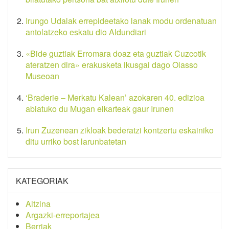
Irungo Udalak errepideetako lanak modu ordenatuan
antolatzeko eskatu dio Aldundiari
«Bide guztiak Erromara doaz eta guztiak Cuzcotik
ateratzen dira» erakusketa ikusgai dago Oiasso
Museoan
‘Braderie – Merkatu Kalean’ azokaren 40. edizioa
abiatuko du Mugan elkarteak gaur Irunen
Irun Zuzenean zikloak bederatzi kontzertu eskainiko
ditu urriko bost larunbatetan
KATEGORIAK
Aitzina
Argazki-erreportajea
Berriak