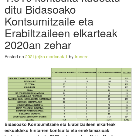
ditu Bidasoako
Kontsumitzaile eta
Erabiltzaileen elkarteak
2020an zehar
Posted on
2021(e)ko martxoak 1
by
Irunero
Bidasoako Kontsumitzaile eta Erabiltzaileen elkarteak
eskualdeko hiritarren kontsulta eta erreklamazioak