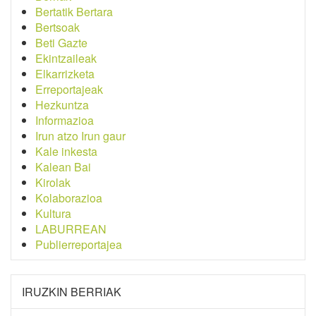
Bertatik Bertara
Bertsoak
Beti Gazte
Ekintzaileak
Elkarrizketa
Erreportajeak
Hezkuntza
Informazioa
Irun atzo Irun gaur
Kale inkesta
Kalean Bai
Kirolak
Kolaborazioa
Kultura
LABURREAN
Publierreportajea
IRUZKIN BERRIAK