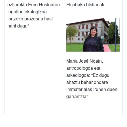
eztiarekin Euro Hostoaren
Ficobako bisitariak
logotipo ekologikoa
lortzeko prozesua hasi
nahi dugu”
María José Noain,
antropologoa eta
arkeologoa: “Ez dugu
ahaztu behar ondare
immaterialak Irunen duen
garrantzia”