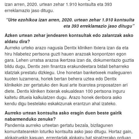
izan arren, 2020. urtean zehar 1.910 kontsulta eta 393
erreklamazio jaso ditugu.
“Urte ezohikoa izan arren, 2020. urtean zehar 1.910 kontsulta
eta 393 erreklamazio jaso ditugu”
Azken urtean zehar jendearen kontsultak edo zalantzak asko
aldatu dira?
Aurreko urteko arazo nagusia Dentix kliniken itxiera izan da eta
hiru hilabetez pertsona guzti hauen arazoak konpontzen egon
gara. Lehen urratsa arazoa ikertzea izan da, dokumentazio guztia
bildu dugu, Dentix zein finantza erakundeetara bidali beharreko
idatziak prestatu dizkiegu. Une honetan banketxeek maileguaren
kuoten luzamena, horiek bertan behera uztea edo Dentix
klinikekin zer gertatuko den ikusi arte itxarotea proposatzen ari
diete. Dentix kliniken itxierak eskualdean 100 pertsona inguru
kaltetu dituela kalkulatzen dugu. Arazo honek denbora asko
kendu digu bestelako eskakizunak erantzun ahal izateko.
Aurreko urtean kontsulta asko eragin duen beste gairik
nabarmenduko zenuke?
Pandemia aurreko urteetan gertatu bezala, bizilagunen
komunitatearekin loturiko kontsulta asko jaso ditugu. Hortaz gain,
alokairuekin kasuan, errentariak alokairu bat sinatzerako orduan