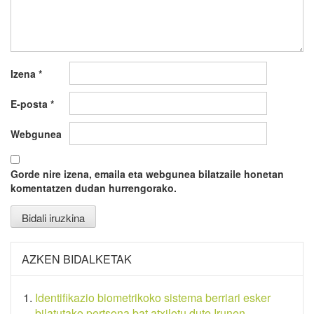
Izena
*
E-posta
*
Webgunea
Gorde nire izena, emaila eta webgunea bilatzaile honetan
komentatzen dudan hurrengorako.
AZKEN BIDALKETAK
Identifikazio biometrikoko sistema berriari esker
bilatutako pertsona bat atxilotu dute Irunen