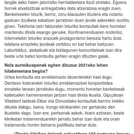
langile asko haien jatorrizko herrialdeetara itzuli zirelako. Egoera
horrek etxebizitzak entregatzeko data atzeratzea eragin zuen.
Banketxeekin loturik, berriz, zoru-klausulen itzulera eta notario-
gastuen itzulketa eskatzen jarraitzen duen jende askorekin aurkitu
ginen. Telefonia zein fakturekin loturiko kontsultak bere horretan
mantendu direla esango genuke. Konfinamenduaren ondorioz,
Internetekin loturiko arazoek protagonismo berezia hartu dute,
telelana errazteko jendeak zerbitzu on bat behar baitzuen.
Laburbilduz, alokailuak eta bizilagunen komunitateak izan dira
beste urte batez kontsulta gehien eragin dituzten gaiak.
Nola aurreikuspenak egiten dituzue 2021eko lehen
hilabeteetara begira?
Urtea kontsulta eta erreklamazio dezenterekin hasi dugu.
Dentixen itxierarekin loturiko erreklamazioei konponbidea
emateko lanean jarraituko dugu, momentu honetan banketxeak
kaltetuekin harremanetan jartzen hasi direla ikusita. Gipuzkoan
Vitaldent taldeak Eibar eta Donostiako kontsultak berriro irekiko
dituela dakigu, baina, Irungo klinikarekin zer gertatuko den
ikusteko dago. Izan ere, pertsonak askok, itxaro ezinean, beste
kliniketan tratamenduarekin jarraitu behar izan dute eta orain
tratamendu horien beharra justifikatu behar dute.
“Dentix kliniken itxierak eskualdean 100 pertsona inguru