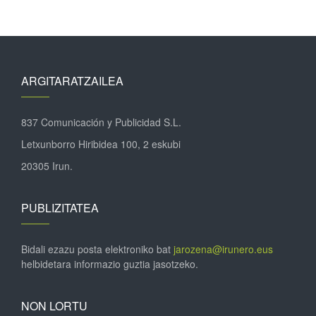
ARGITARATZAILEA
837 Comunicación y Publicidad S.L.
Letxunborro Hiribidea 100, 2 eskubi
20305 Irun.
PUBLIZITATEA
Bidali ezazu posta elektroniko bat
jarozena@irunero.eus
helbidetara informazio guztia jasotzeko.
NON LORTU