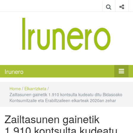
Irunero
Irungo euskarazko aldizkaria
Irunero
Home
/
Elkarrizketa
/
Zailtasunen gainetik 1.910 kontsulta kudeatu ditu Bidasoako
Kontsumitzaile eta Erabiltzaileen elkarteak 2020an zehar
Zailtasunen gainetik
1.910 kontsulta kudeatu