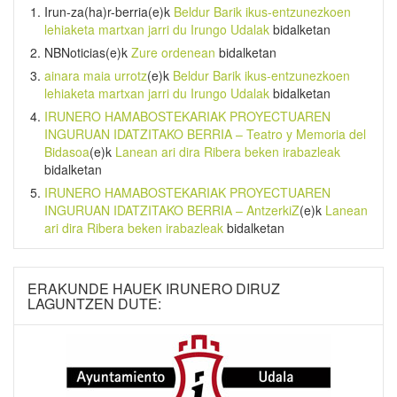
Irun-za(ha)r-berria
(e)k
Beldur Barik ikus-entzunezkoen
lehiaketa martxan jarri du Irungo Udalak
bidalketan
NBNoticias
(e)k
Zure ordenean
bidalketan
ainara maia urrotz
(e)k
Beldur Barik ikus-entzunezkoen
lehiaketa martxan jarri du Irungo Udalak
bidalketan
IRUNERO HAMABOSTEKARIAK PROYECTUAREN
INGURUAN IDATZITAKO BERRIA – Teatro y Memoria del
Bidasoa
(e)k
Lanean ari dira Ribera beken irabazleak
bidalketan
IRUNERO HAMABOSTEKARIAK PROYECTUAREN
INGURUAN IDATZITAKO BERRIA – AntzerkiZ
(e)k
Lanean
ari dira Ribera beken irabazleak
bidalketan
ERAKUNDE HAUEK IRUNERO DIRUZ
LAGUNTZEN DUTE: