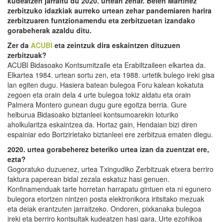
kudeatzen jarraitu du 2020. urtean zehar. Belén Martínez
zerbitzuko idazkiak aurreko urtean zehar pandemiaren harira
zerbitzuaren funtzionamendu eta zerbitzuetan izandako
gorabeherak azaldu ditu.
Zer da
ACUBI
eta zeintzuk dira eskaintzen dituzuen
zerbitzuak?
ACUBI Bidasoako Kontsumitzaile eta Erabiltzaileen elkartea da.
Elkartea 1984. urtean sortu zen, eta 1988. urtetik bulego ireki gisa
lan egiten dugu. Hasiera batean bulegoa Foru kalean kokatuta
zegoen eta orain dela 4 urte bulegoa tokiz aldatu eta orain
Palmera Montero gunean dugu gure egoitza berria. Gure
helburua Bidasoako biztanleei kontsumoarekin loturiko
aholkularitza eskaintzea da. Hortaz gain, Hendaian bizi diren
espainiar edo Bortzirietako biztanleei ere zerbitzua ematen diegu.
2020. urtea gorabeherez beteriko urtea izan da zuentzat ere,
ezta?
Gogoratuko duzuenez, urtea Txingudiko Zerbitzuak etxera berriro
faktura paperean bidal zezala eskatuz hasi genuen.
Konfinamenduak tarte horretan harrapatu gintuen eta ni egunero
bulegora etortzen nintzen posta elektronikora iritsitako mezuak
eta deiak erantzuten jarraitzeko. Ondoren, pixkanaka bulegoa
ireki eta berriro kontsultak kudeatzen hasi gara. Urte ezohikoa