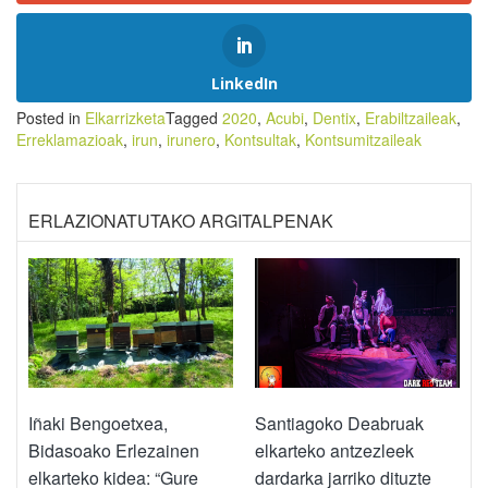
LinkedIn
Posted in
Elkarrizketa
Tagged
2020
,
Acubi
,
Dentix
,
Erabiltzaileak
,
Erreklamazioak
,
irun
,
irunero
,
Kontsultak
,
Kontsumitzaileak
ERLAZIONATUTAKO ARGITALPENAK
Iñaki Bengoetxea,
Santiagoko Deabruak
Bidasoako Erlezainen
elkarteko antzezleek
elkarteko kidea: “Gure
dardarka jarriko dituzte