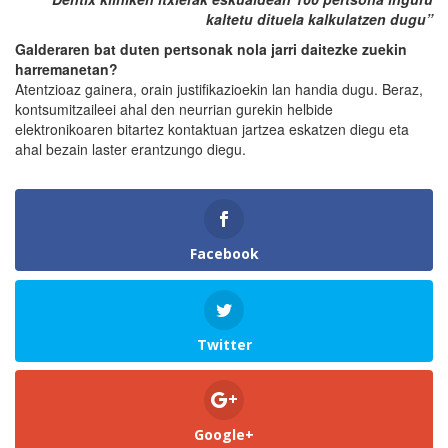
kaltetu dituela kalkulatzen dugu”
Galderaren bat duten pertsonak nola jarri daitezke zuekin
harremanetan?
Atentzioaz gainera, orain justifikazioekin lan handia dugu. Beraz,
kontsumitzaileei ahal den neurrian gurekin helbide
elektronikoaren bitartez kontaktuan jartzea eskatzen diegu eta
ahal bezain laster erantzungo diegu.
Facebook
Twitter
Google+