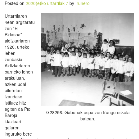
Posted on
2020(e)ko urtarrilak 7
by
Irunero
Urtarrilaren
4ean argitaratu
zen “El
Bidasoa”
aldizkariaren
1920. urteko
lehen
zenbakia.
Aldizkariaren
barneko lehen
artikuluan,
azken udal
bileretan
izandako
istiluez hitz
egiten da Pio
G28256: Gabonak ospatzen Irungo eskola
Baroja
batean.
idazleari
gaiaren
inguruko bere