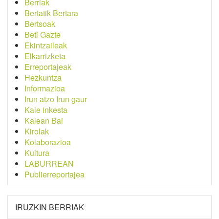
Berriak
Bertatik Bertara
Bertsoak
Beti Gazte
Ekintzaileak
Elkarrizketa
Erreportajeak
Hezkuntza
Informazioa
Irun atzo Irun gaur
Kale inkesta
Kalean Bai
Kirolak
Kolaborazioa
Kultura
LABURREAN
Publierreportajea
IRUZKIN BERRIAK