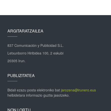
ARGITARATZAILEA
837 Comunicación y Publicidad S.L.
Letxunborro Hiribidea 100, 2 eskubi
20305 Irun.
PUBLIZITATEA
Bidali ezazu posta elektroniko bat
jarozena@irunero.eus
helbidetara informazio guztia jasotzeko.
NON LORTU