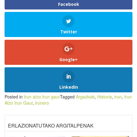
Facebook
Twitter
Google+
LinkedIn
Posted in
Irun atzo Irun gaur
Tagged
Argazkiak
,
Historia
,
irun
,
Irun
Atzo Irun Gaur
,
irunero
ERLAZIONATUTAKO ARGITALPENAK