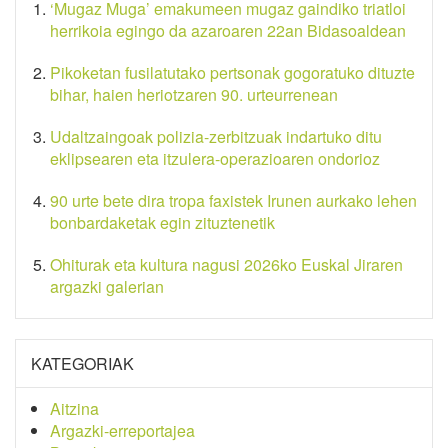
‘Mugaz Muga’ emakumeen mugaz gaindiko triatloi
herrikoia egingo da azaroaren 22an Bidasoaldean
Pikoketan fusilatutako pertsonak gogoratuko dituzte
bihar, haien heriotzaren 90. urteurrenean
Udaltzaingoak polizia-zerbitzuak indartuko ditu
eklipsearen eta itzulera-operazioaren ondorioz
90 urte bete dira tropa faxistek Irunen aurkako lehen
bonbardaketak egin zituztenetik
Ohiturak eta kultura nagusi 2026ko Euskal Jiraren
argazki galerian
KATEGORIAK
Aitzina
Argazki-erreportajea