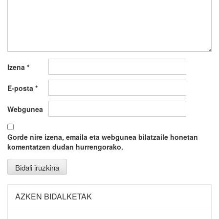
Izena
*
E-posta
*
Webgunea
Gorde nire izena, emaila eta webgunea bilatzaile honetan
komentatzen dudan hurrengorako.
AZKEN BIDALKETAK