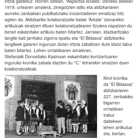
iritzia galdetuz. Horren ostean, “Aspectos locales” izeneko atalean
1919. urtearen amaiera, zinegotzien istilu eta aldizkariaren
aurreko zenbakian publikatutako inozentadaren emaitzaz hitz
egiten da. Aldizkariko kolaboratzaile batek “Arkale” izenarekin
artikuluak sinatzen dituen kolaboratzailearen itzulera ospatzen du
berari eskainitako artikulu baten bitartez. Jarraian, idazkaritzako
langile bati jarritako zigorra epaitu eta “El Bidasoa” aldizkariko
langileek gaiaren inguruan duten iritzia zabaltzen dute idatzi labur
baten bitartez. Lehen orrialdearen amaieran,
Stefaniaik Donostiako Kasinoan eskainitako kontzertuaren
inguruko kronika zabala idazten du “C.” letrarekin sinatzen duen
kolaboratzaileak.
Kirol kronika
da “El Bidasoa”
aldizkariaren
227. zenbakiko
bigarren
orrialdean
irakur
daitekeen
lehen artikulua
eta, bertan,