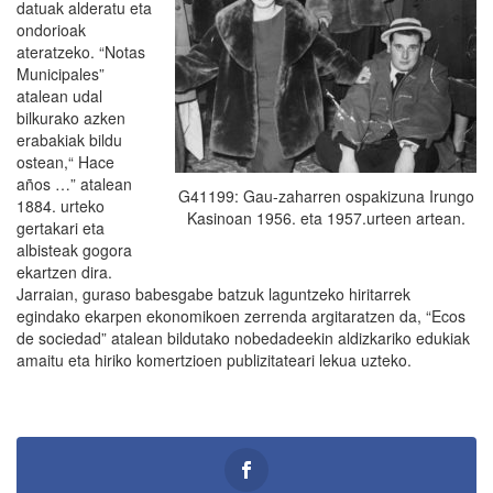
datuak alderatu eta
ondorioak
ateratzeko. “Notas
Municipales”
atalean udal
bilkurako azken
erabakiak bildu
ostean,“ Hace
años …” atalean
G41199: Gau-zaharren ospakizuna Irungo
1884. urteko
Kasinoan 1956. eta 1957.urteen artean.
gertakari eta
albisteak gogora
ekartzen dira.
Jarraian, guraso babesgabe batzuk laguntzeko hiritarrek
egindako ekarpen ekonomikoen zerrenda argitaratzen da, “Ecos
de sociedad” atalean bildutako nobedadeekin aldizkariko edukiak
amaitu eta hiriko komertzioen publizitateari lekua uzteko.