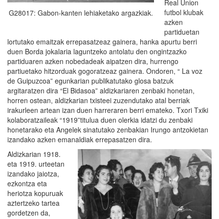
Real Union
futbol klubak
G28017: Gabon-kanten lehiaketako argazkiak.
azken
partiduetan
lortutako emaitzak errepasatzeaz gainera, hanka apurtu berri
duen Borda jokalaria laguntzeko antolatu den ongintzazko
partiduaren azken nobedadeak aipatzen dira, hurrengo
partiuetako hitzorduak gogoratzeaz gainera. Ondoren, “ La voz
de Guipuzcoa” egunkarian publikatutako glosa batzuk
argitaratzen dira “El Bidasoa” aldizkariaren zenbaki honetan,
horren ostean, aldizkarian txisteei zuzendutako atal berriak
irakurleen artean izan duen harreraren berri emateko. Txori Txiki
kolaboratzaileak “1919”titulua duen olerkia idatzi du zenbaki
honetarako eta Angelek sinatutako zenbakian Irungo antzokietan
izandako azken emanaldiak errepasatzen dira.
Aldizkarian 1918.
eta 1919. urteetan
izandako jaiotza,
ezkontza eta
heriotza kopuruak
aztertzeko tartea
gordetzen da,