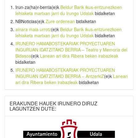
Irun-za(ha)r-berria
(e)k
Beldur Barik ikus-entzunezkoen
lehiaketa martxan jarri du Irungo Udalak
bidalketan
NBNoticias
(e)k
Zure ordenean
bidalketan
ainara maia urrotz
(e)k
Beldur Barik ikus-entzunezkoen
lehiaketa martxan jarri du Irungo Udalak
bidalketan
IRUNERO HAMABOSTEKARIAK PROYECTUAREN
INGURUAN IDATZITAKO BERRIA – Teatro y Memoria del
Bidasoa
(e)k
Lanean ari dira Ribera beken irabazleak
bidalketan
IRUNERO HAMABOSTEKARIAK PROYECTUAREN
INGURUAN IDATZITAKO BERRIA – AntzerkiZ
(e)k
Lanean
ari dira Ribera beken irabazleak
bidalketan
ERAKUNDE HAUEK IRUNERO DIRUZ
LAGUNTZEN DUTE: