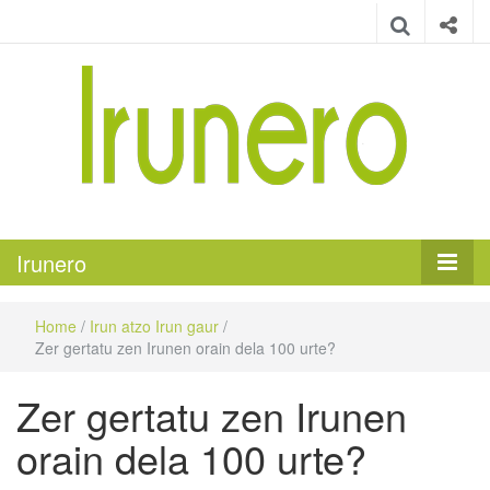
Irunero
Irungo euskarazko aldizkaria
Irunero
Home
/
Irun atzo Irun gaur
/
Zer gertatu zen Irunen orain dela 100 urte?
Zer gertatu zen Irunen
orain dela 100 urte?