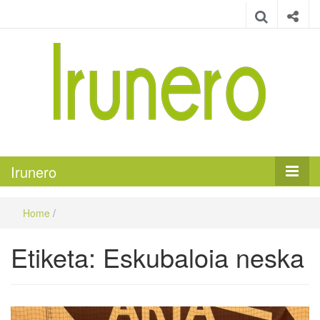
Irunero
Irungo euskarazko aldizkaria
Irunero
Home
/
Etiketa:
Eskubaloia neska