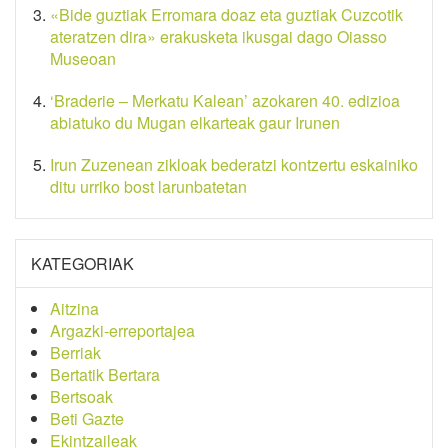
«Bide guztiak Erromara doaz eta guztiak Cuzcotik
ateratzen dira» erakusketa ikusgai dago Oiasso
Museoan
‘Braderie – Merkatu Kalean’ azokaren 40. edizioa
abiatuko du Mugan elkarteak gaur Irunen
Irun Zuzenean zikloak bederatzi kontzertu eskainiko
ditu urriko bost larunbatetan
KATEGORIAK
Aitzina
Argazki-erreportajea
Berriak
Bertatik Bertara
Bertsoak
Beti Gazte
Ekintzaileak