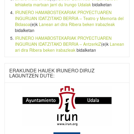
lehiaketa martxan jarri du Irungo Udalak
bidalketan
IRUNERO HAMABOSTEKARIAK PROYECTUAREN
INGURUAN IDATZITAKO BERRIA – Teatro y Memoria del
Bidasoa
(e)k
Lanean ari dira Ribera beken irabazleak
bidalketan
IRUNERO HAMABOSTEKARIAK PROYECTUAREN
INGURUAN IDATZITAKO BERRIA – AntzerkiZ
(e)k
Lanean
ari dira Ribera beken irabazleak
bidalketan
ERAKUNDE HAUEK IRUNERO DIRUZ
LAGUNTZEN DUTE: