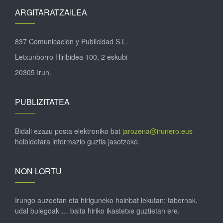
ARGITARATZAILEA
837 Comunicación y Publicidad S.L.
Letxunborro Hiribidea 100, 2 eskubi
20305 Irun.
PUBLIZITATEA
Bidali ezazu posta elektroniko bat
jarozena@irunero.eus
helbidetara informazio guztia jasotzeko.
NON LORTU
Irungo auzoetan eta hiriguneko hainbat lekutan; tabernak,
udal bulegoak … baita hiriko ikastetxe guztietan ere.