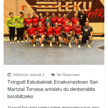
2026(e)ko ekainak 3
No Responses
Txingudi Eskubaloiak Emakumezkoen San
Martzial Torneoa antolatu du denboraldia
borobiltzeko
Txingudi Eskubaloi taldeko kideek denboraldia bukatu berri