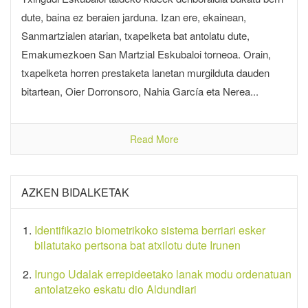
dute, baina ez beraien jarduna. Izan ere, ekainean,
Sanmartzialen atarian, txapelketa bat antolatu dute,
Emakumezkoen San Martzial Eskubaloi torneoa. Orain,
txapelketa horren prestaketa lanetan murgilduta dauden
bitartean, Oier Dorronsoro, Nahia García eta Nerea...
Read More
AZKEN BIDALKETAK
Identifikazio biometrikoko sistema berriari esker
bilatutako pertsona bat atxilotu dute Irunen
Irungo Udalak errepideetako lanak modu ordenatuan
antolatzeko eskatu dio Aldundiari