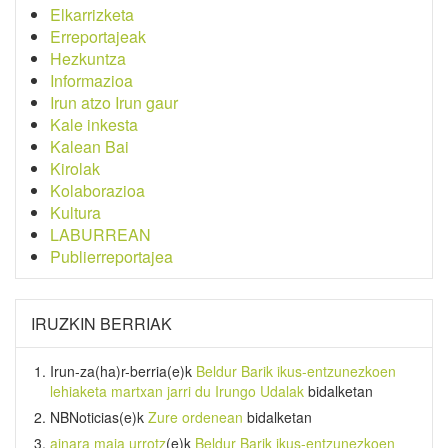
Elkarrizketa
Erreportajeak
Hezkuntza
Informazioa
Irun atzo Irun gaur
Kale inkesta
Kalean Bai
Kirolak
Kolaborazioa
Kultura
LABURREAN
Publierreportajea
IRUZKIN BERRIAK
Irun-za(ha)r-berria
(e)k
Beldur Barik ikus-entzunezkoen
lehiaketa martxan jarri du Irungo Udalak
bidalketan
NBNoticias
(e)k
Zure ordenean
bidalketan
ainara maia urrotz
(e)k
Beldur Barik ikus-entzunezkoen