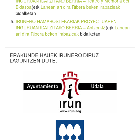
INGURUAN IDATZITAKO BERRIA – Teatro y Memoria del
Bidasoa
(e)k
Lanean ari dira Ribera beken irabazleak
bidalketan
IRUNERO HAMABOSTEKARIAK PROYECTUAREN
INGURUAN IDATZITAKO BERRIA – AntzerkiZ
(e)k
Lanean
ari dira Ribera beken irabazleak
bidalketan
ERAKUNDE HAUEK IRUNERO DIRUZ
LAGUNTZEN DUTE: