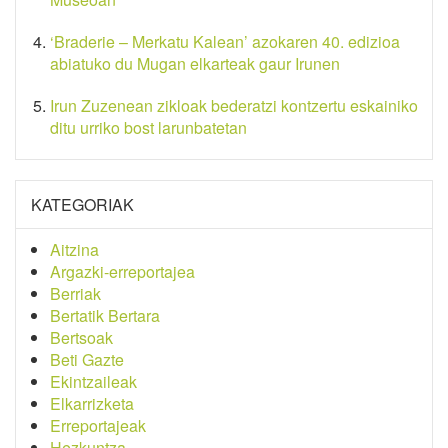
‘Braderie – Merkatu Kalean’ azokaren 40. edizioa
abiatuko du Mugan elkarteak gaur Irunen
Irun Zuzenean zikloak bederatzi kontzertu eskainiko
ditu urriko bost larunbatetan
KATEGORIAK
Aitzina
Argazki-erreportajea
Berriak
Bertatik Bertara
Bertsoak
Beti Gazte
Ekintzaileak
Elkarrizketa
Erreportajeak
Hezkuntza