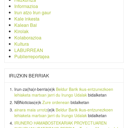
Informazioa
Irun atzo Irun gaur
Kale inkesta
Kalean Bai
Kirolak
Kolaborazioa
Kultura
LABURREAN
Publierreportajea
IRUZKIN BERRIAK
Irun-za(ha)r-berria
(e)k
Beldur Barik ikus-entzunezkoen
lehiaketa martxan jarri du Irungo Udalak
bidalketan
NBNoticias
(e)k
Zure ordenean
bidalketan
ainara maia urrotz
(e)k
Beldur Barik ikus-entzunezkoen
lehiaketa martxan jarri du Irungo Udalak
bidalketan
IRUNERO HAMABOSTEKARIAK PROYECTUAREN