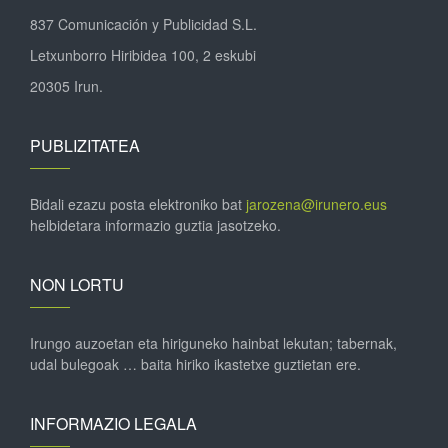
837 Comunicación y Publicidad S.L.
Letxunborro Hiribidea 100, 2 eskubi
20305 Irun.
PUBLIZITATEA
Bidali ezazu posta elektroniko bat
jarozena@irunero.eus
helbidetara informazio guztia jasotzeko.
NON LORTU
Irungo auzoetan eta hiriguneko hainbat lekutan; tabernak,
udal bulegoak … baita hiriko ikastetxe guztietan ere.
INFORMAZIO LEGALA