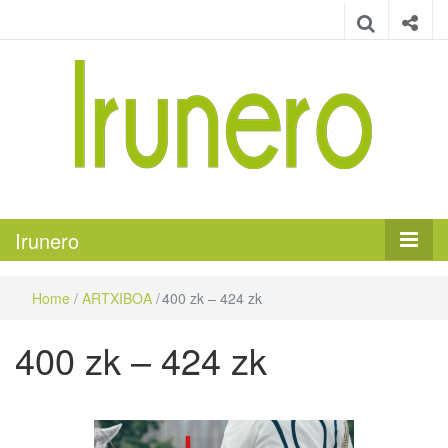
Irunero
Irungo euskarazko aldizkaria
Irunero
Home
/
ARTXIBOA
/
400 zk – 424 zk
400 zk – 424 zk