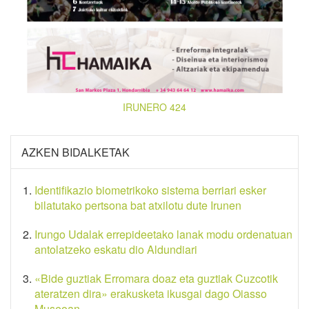
IRUNERO 424
AZKEN BIDALKETAK
Identifikazio biometrikoko sistema berriari esker
bilatutako pertsona bat atxilotu dute Irunen
Irungo Udalak errepideetako lanak modu ordenatuan
antolatzeko eskatu dio Aldundiari
«Bide guztiak Erromara doaz eta guztiak Cuzcotik
ateratzen dira» erakusketa ikusgai dago Oiasso
Museoan