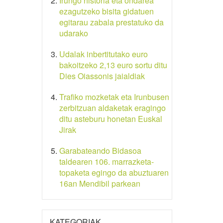
Irungo historia eta ondarea
ezagutzeko bisita gidatuen
egitarau zabala prestatuko da
udarako
Udalak inbertitutako euro
bakoitzeko 2,13 euro sortu ditu
Dies Oiassonis jaialdiak
Trafiko mozketak eta Irunbusen
zerbitzuan aldaketak eragingo
ditu asteburu honetan Euskal
Jirak
Garabateando Bidasoa
taldearen 106. marrazketa-
topaketa egingo da abuztuaren
16an Mendibil parkean
KATEGORIAK