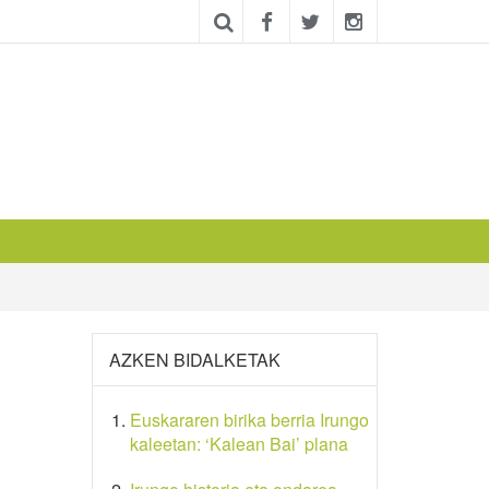
AZKEN BIDALKETAK
Euskararen birika berria Irungo
kaleetan: ‘Kalean Bai’ plana