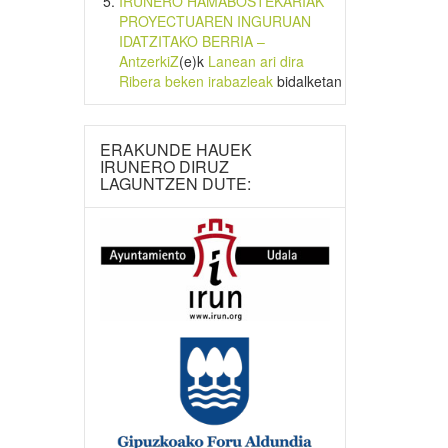
IRUNERO HAMABOSTEKARIAK
PROYECTUAREN INGURUAN
IDATZITAKO BERRIA –
AntzerkiZ
(e)k
Lanean ari dira
Ribera beken irabazleak
bidalketan
ERAKUNDE HAUEK
IRUNERO DIRUZ
LAGUNTZEN DUTE: