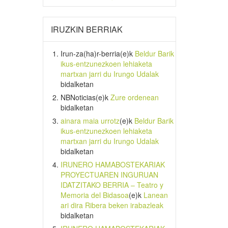
IRUZKIN BERRIAK
Irun-za(ha)r-berria
(e)k
Beldur Barik
ikus-entzunezkoen lehiaketa
martxan jarri du Irungo Udalak
bidalketan
NBNoticias
(e)k
Zure ordenean
bidalketan
ainara maia urrotz
(e)k
Beldur Barik
ikus-entzunezkoen lehiaketa
martxan jarri du Irungo Udalak
bidalketan
IRUNERO HAMABOSTEKARIAK
PROYECTUAREN INGURUAN
IDATZITAKO BERRIA – Teatro y
Memoria del Bidasoa
(e)k
Lanean
ari dira Ribera beken irabazleak
bidalketan