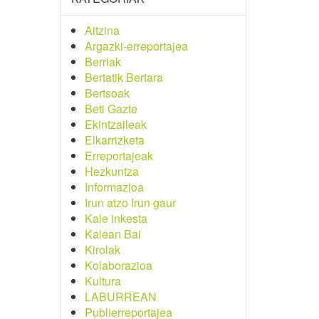
Aitzina
Argazki-erreportajea
Berriak
Bertatik Bertara
Bertsoak
Beti Gazte
Ekintzaileak
Elkarrizketa
Erreportajeak
Hezkuntza
Informazioa
Irun atzo Irun gaur
Kale inkesta
Kalean Bai
Kirolak
Kolaborazioa
Kultura
LABURREAN
Publierreportajea