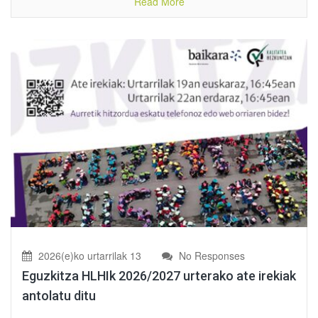
Read More
2026(e)ko urtarrilak 13
No Responses
Eguzkitza HLHIk 2026/2027 urterako ate irekiak
antolatu ditu