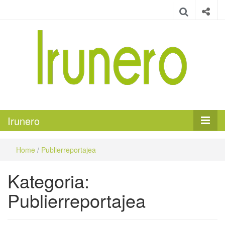
Irunero
Irungo euskarazko aldizkaria
Irunero
Home
/
Publierreportajea
Kategoria:
Publierreportajea