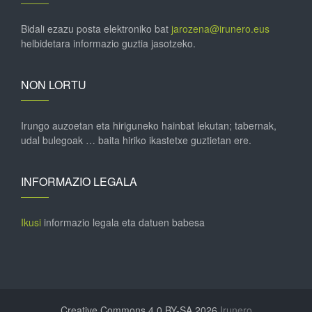
Bidali ezazu posta elektroniko bat
jarozena@irunero.eus
helbidetara informazio guztia jasotzeko.
NON LORTU
Irungo auzoetan eta hiriguneko hainbat lekutan; tabernak,
udal bulegoak … baita hiriko ikastetxe guztietan ere.
INFORMAZIO LEGALA
Ikusi
informazio legala eta datuen babesa
Creative Commons 4.0 BY-SA 2026
Irunero