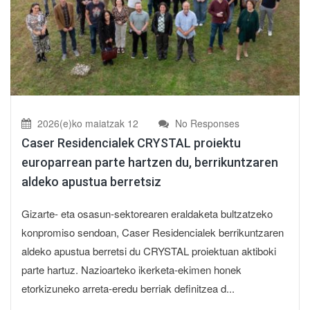
2026(e)ko maiatzak 12
No Responses
Caser Residencialek CRYSTAL proiektu
europarrean parte hartzen du, berrikuntzaren
aldeko apustua berretsiz
Gizarte- eta osasun-sektorearen eraldaketa bultzatzeko
konpromiso sendoan, Caser Residencialek berrikuntzaren
aldeko apustua berretsi du CRYSTAL proiektuan aktiboki
parte hartuz. Nazioarteko ikerketa-ekimen honek
etorkizuneko arreta-eredu berriak definitzea d...