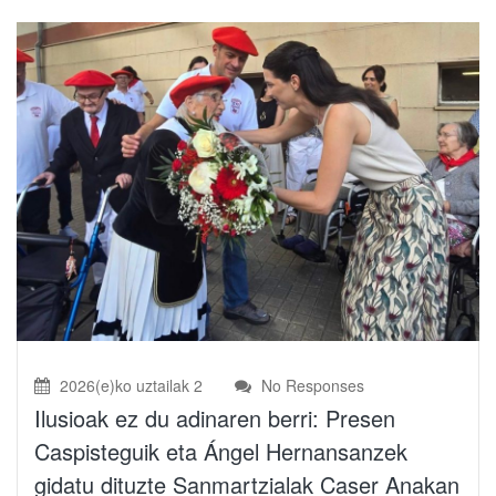
2026(e)ko uztailak 2
No Responses
Ilusioak ez du adinaren berri: Presen
Caspisteguik eta Ángel Hernansanzek
gidatu dituzte Sanmartzialak Caser Anakan