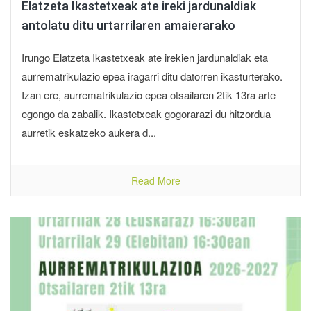
Elatzeta Ikastetxeak ate ireki jardunaldiak
antolatu ditu urtarrilaren amaierarako
Irungo Elatzeta Ikastetxeak ate irekien jardunaldiak eta
aurrematrikulazio epea iragarri ditu datorren ikasturterako.
Izan ere, aurrematrikulazio epea otsailaren 2tik 13ra arte
egongo da zabalik. Ikastetxeak gogorarazi du hitzordua
aurretik eskatzeko aukera d...
Read More