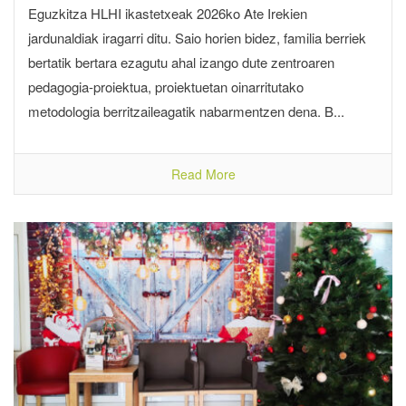
Eguzkitza HLHI ikastetxeak 2026ko Ate Irekien
jardunaldiak iragarri ditu. Saio horien bidez, familia berriek
bertatik bertara ezagutu ahal izango dute zentroaren
pedagogia-proiektua, proiektuetan oinarritutako
metodologia berritzaileagatik nabarmentzen dena. B...
Read More