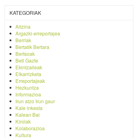
KATEGORIAK
Aitzina
Argazki-erreportajea
Berriak
Bertatik Bertara
Bertsoak
Beti Gazte
Ekintzaileak
Elkarrizketa
Erreportajeak
Hezkuntza
Informazioa
Irun atzo Irun gaur
Kale inkesta
Kalean Bai
Kirolak
Kolaborazioa
Kultura