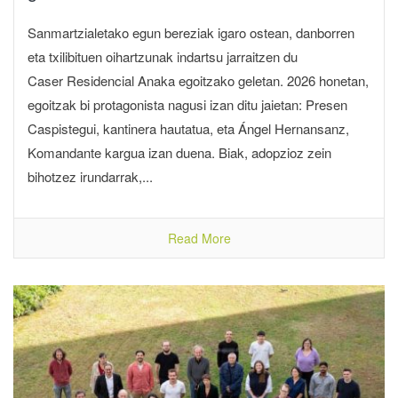
Sanmartzialetako egun bereziak igaro ostean, danborren
eta txilibituen oihartzunak indartsu jarraitzen du
Caser Residencial Anaka egoitzako geletan. 2026 honetan,
egoitzak bi protagonista nagusi izan ditu jaietan: Presen
Caspistegui, kantinera hautatua, eta Ángel Hernansanz,
Komandante kargua izan duena. Biak, adopzioz zein
bihotzez irundarrak,...
Read More