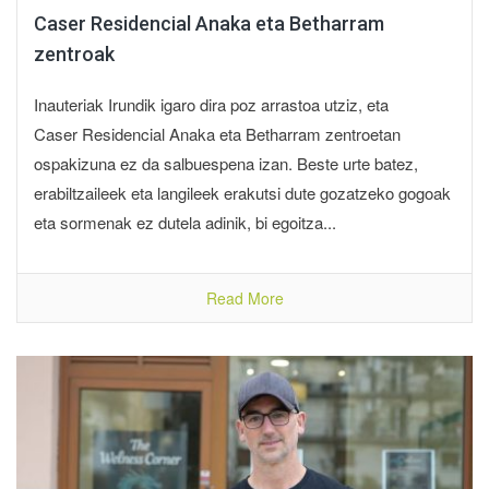
Caser Residencial Anaka eta Betharram
zentroak
Inauteriak Irundik igaro dira poz arrastoa utziz, eta
Caser Residencial Anaka eta Betharram zentroetan
ospakizuna ez da salbuespena izan. Beste urte batez,
erabiltzaileek eta langileek erakutsi dute gozatzeko gogoak
eta sormenak ez dutela adinik, bi egoitza...
Read More