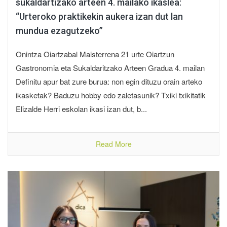
sukaldartizako arteen 4. mailako ikaslea:
“Urteroko praktikekin aukera izan dut lan
mundua ezagutzeko”
Onintza Oiartzabal Maisterrena 21 urte Oiartzun
Gastronomia eta Sukaldaritzako Arteen Gradua 4. mailan
Definitu apur bat zure burua: non egin dituzu orain arteko
ikasketak? Baduzu hobby edo zaletasunik? Txiki txikitatik
Elizalde Herri eskolan ikasi izan dut, b...
Read More