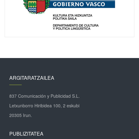
ARGITARATZAILEA
837 Comunicación y Publicidad S.L.
Letxunborro Hiribidea 100, 2 eskubi
20305 Irun.
PUBLIZITATEA