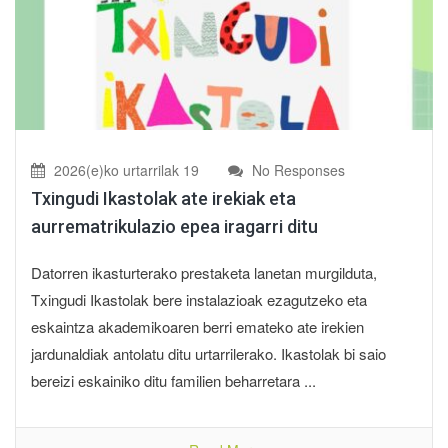
2026(e)ko urtarrilak 19
No Responses
Txingudi Ikastolak ate irekiak eta
aurrematrikulazio epea iragarri ditu
Datorren ikasturterako prestaketa lanetan murgilduta,
Txingudi Ikastolak bere instalazioak ezagutzeko eta
eskaintza akademikoaren berri emateko ate irekien
jardunaldiak antolatu ditu urtarrilerako. Ikastolak bi saio
bereizi eskainiko ditu familien beharretara ...