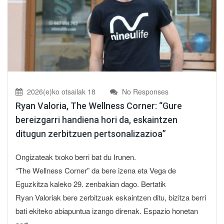
2026(e)ko otsailak 18
No Responses
Ryan Valoria, The Wellness Corner: “Gure
bereizgarri handiena hori da, eskaintzen
ditugun zerbitzuen pertsonalizazioa”
Ongizateak txoko berri bat du Irunen.
“The Wellness Corner” da bere izena eta Vega de
Eguzkitza kaleko 29. zenbakian dago. Bertatik
Ryan Valoriak bere zerbitzuak eskaintzen ditu, bizitza berri
bati ekiteko abiapuntua izango direnak. Espazio honetan