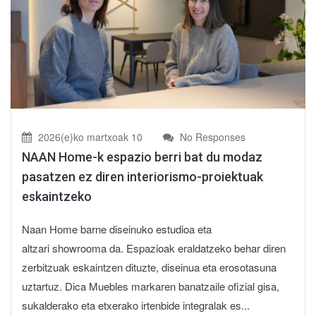
2026(e)ko martxoak 10
No Responses
NAAN Home-k espazio berri bat du modaz
pasatzen ez diren interiorismo-proiektuak
eskaintzeko
Naan Home barne diseinuko estudioa eta
altzari showrooma da. Espazioak eraldatzeko behar diren
zerbitzuak eskaintzen dituzte, diseinua eta erosotasuna
uztartuz. Dica Muebles markaren banatzaile ofizial gisa,
sukalderako eta etxerako irtenbide integralak es...