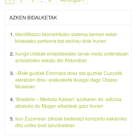
AZKEN BIDALKETAK
Identifikazio biometrikoko sistema berriari esker
bilatutako pertsona bat atxilotu dute Irunen
Irungo Udalak errepideetako lanak modu ordenatuan
antolatzeko eskatu dio Aldundiari
«Bide guztiak Erromara doaz eta guztiak Cuzcotik
ateratzen dira» erakusketa ikusgai dago Oiasso
Museoan
‘Braderie – Merkatu Kalean’ azokaren 40. edizioa
abiatuko du Mugan elkarteak gaur Irunen
Irun Zuzenean zikloak bederatzi kontzertu eskainiko
ditu urriko bost larunbatetan