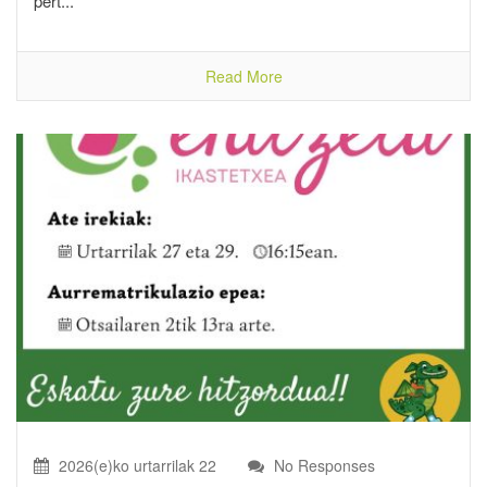
pert...
Read More
2026(e)ko urtarrilak 22
No Responses