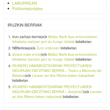
LABURREAN
Publierreportajea
IRUZKIN BERRIAK
Irun-za(ha)r-berria
(e)k
Beldur Barik ikus-entzunezkoen
lehiaketa martxan jarri du Irungo Udalak
bidalketan
NBNoticias
(e)k
Zure ordenean
bidalketan
ainara maia urrotz
(e)k
Beldur Barik ikus-entzunezkoen
lehiaketa martxan jarri du Irungo Udalak
bidalketan
IRUNERO HAMABOSTEKARIAK PROYECTUAREN
INGURUAN IDATZITAKO BERRIA – Teatro y Memoria del
Bidasoa
(e)k
Lanean ari dira Ribera beken irabazleak
bidalketan
IRUNERO HAMABOSTEKARIAK PROYECTUAREN
INGURUAN IDATZITAKO BERRIA – AntzerkiZ
(e)k
Lanean
ari dira Ribera beken irabazleak
bidalketan