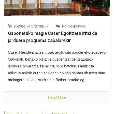
2026(e)ko urtarrilak 7
No Responses
Gabonetako magia Caser Egoitzara iritsi da
jarduera programa zabalarekin
Caser Residencial zentroak argitu ditu dagoeneko 2025eko
Gabonak, bertako biztanle guztientzat pentsatutako
jarduera-programa zabal eta bero batekin. Nahiz eta
adineko askok euren senideen etxean ospatu dituzten data
maitagarri hauek, Anaka eta Betharrameko eg...
Read More
1
2
3
…
8
Hurrengoa »