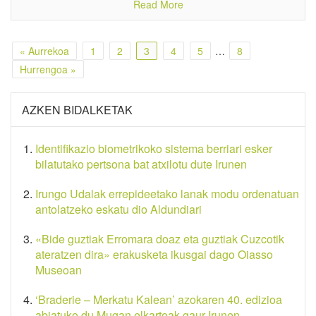
Read More
« Aurrekoa
1
2
3
4
5
…
8
Hurrengoa »
AZKEN BIDALKETAK
Identifikazio biometrikoko sistema berriari esker
bilatutako pertsona bat atxilotu dute Irunen
Irungo Udalak errepideetako lanak modu ordenatuan
antolatzeko eskatu dio Aldundiari
«Bide guztiak Erromara doaz eta guztiak Cuzcotik
ateratzen dira» erakusketa ikusgai dago Oiasso
Museoan
‘Braderie – Merkatu Kalean’ azokaren 40. edizioa
abiatuko du Mugan elkarteak gaur Irunen