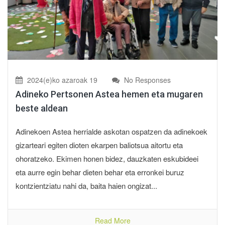
2024(e)ko azaroak 19
No Responses
Adineko Pertsonen Astea hemen eta mugaren
beste aldean
Adinekoen Astea herrialde askotan ospatzen da adinekoek
gizarteari egiten dioten ekarpen baliotsua aitortu eta
ohoratzeko. Ekimen honen bidez, dauzkaten eskubideei
eta aurre egin behar dieten behar eta erronkei buruz
kontzientziatu nahi da, baita haien ongizat...
Read More