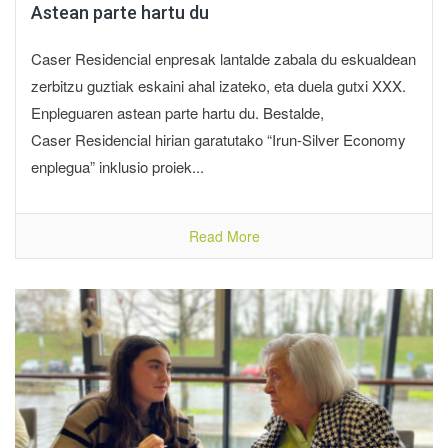
Astean parte hartu du
Caser Residencial enpresak lantalde zabala du eskualdean
zerbitzu guztiak eskaini ahal izateko, eta duela gutxi XXX.
Enpleguaren astean parte hartu du. Bestalde,
Caser Residencial hirian garatutako “Irun-Silver Economy
enplegua” inklusio proiek...
Read More