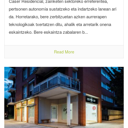
Caser Residencial, zainketen sektoreko erreferentea,
pertsonen autonomia sustatzeko eta indartzeko lanean ari
da. Horretarako, bere zerbitzuetan azken aurrerapen
teknologikoak txertatzen ditu, ahalik eta arretarik onena
eskaintzeko. Bere eskaintza zabalaren b...
Read More