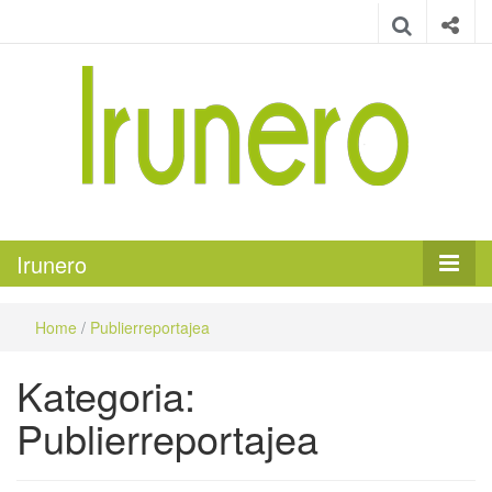
Irunero
Irungo euskarazko aldizkaria
Irunero
Home
/
Publierreportajea
Kategoria:
Publierreportajea