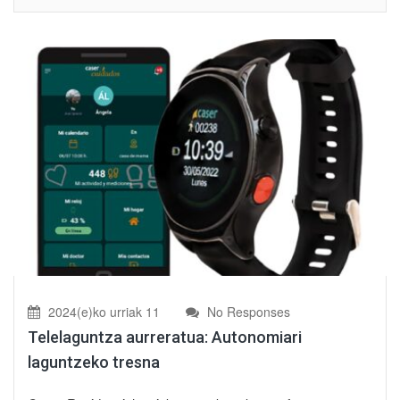
2024(e)ko urriak 11
No Responses
Telelaguntza aurreratua: Autonomiari
laguntzeko tresna