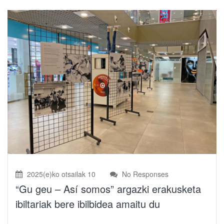
2025(e)ko otsailak 10
No Responses
“Gu geu – Así somos” argazki erakusketa
ibiltariak bere ibilbidea amaitu du