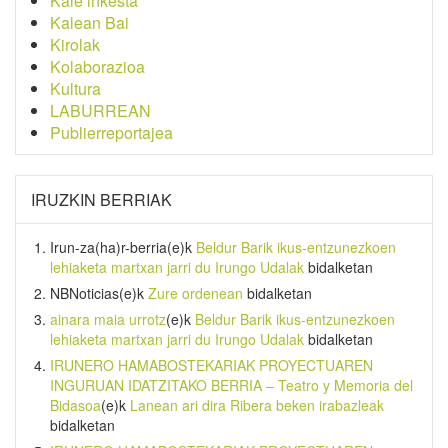
Kale inkesta
Kalean Bai
Kirolak
Kolaborazioa
Kultura
LABURREAN
Publierreportajea
IRUZKIN BERRIAK
Irun-za(ha)r-berria
(e)k
Beldur Barik ikus-entzunezkoen
lehiaketa martxan jarri du Irungo Udalak
bidalketan
NBNoticias
(e)k
Zure ordenean
bidalketan
ainara maia urrotz
(e)k
Beldur Barik ikus-entzunezkoen
lehiaketa martxan jarri du Irungo Udalak
bidalketan
IRUNERO HAMABOSTEKARIAK PROYECTUAREN
INGURUAN IDATZITAKO BERRIA – Teatro y Memoria del
Bidasoa
(e)k
Lanean ari dira Ribera beken irabazleak
bidalketan