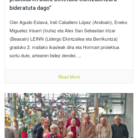
bideratuta dago”
Oier Agudo Eslava, Irati Caballero López (Andoain), Eneko
Miguelez Irisarri (Iruña) eta Alex San Sebastian Irizar
(Beasain) LEINN (Lidergo Ekintzailea eta Berrikuntza)
graduko 2. mailako ikasleak dira eta Hormart proiektua
sortu dute, artearen bidez dendei, ...
Read More