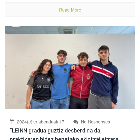
Read More
2024(e)ko abenduak 17
No Responses
“LEINN gradua guztiz desberdina da,
praktikaren bidez benetako ekintzailetzara