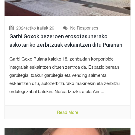
2024(e)ko irailak 26
No Responses
Garbi Goxok bezeroen erosotasunerako
askotariko zerbitzuak eskaintzen ditu Puianan
Garbi Goxo Puiana kaleko 18. zenbakian konponbide
integralak eskaintzen dituen zentroa da. Espazio berean
garbitegia, txakur garbitegia eta vending salmenta
eskaintzen ditu, autozerbitzurako makinekin eta zerbitzu
ordutegi zabal batekin. Nerea Izuzkiza eta Aim...
Read More