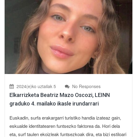
2024(e)ko uztailak 5
No Responses
Elkarrizketa Beatriz Mazo Oscozi, LEINN
graduko 4. mailako ikasle irundarrari
Euskadin, surfa erakargarri turistiko handia izateaz gain,
eskualde identitatearen funtsezko faktorea da. Hori dela
eta, surf taulen ekoizleak funtsezkoak dira, eta bizi estiloari