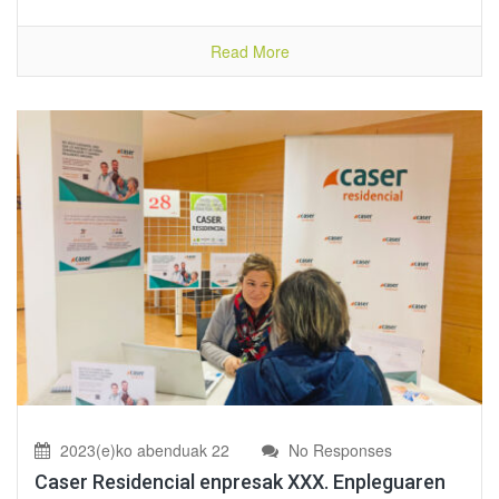
Read More
2023(e)ko abenduak 22
No Responses
Caser Residencial enpresak XXX. Enpleguaren