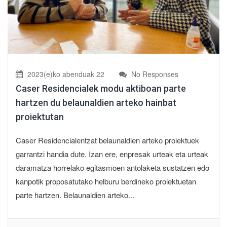
2023(e)ko abenduak 22
No Responses
Caser Residencialek modu aktiboan parte
hartzen du belaunaldien arteko hainbat
proiektutan
Caser Residencialentzat belaunaldien arteko proiektuek
garrantzi handia dute. Izan ere, enpresak urteak eta urteak
daramatza horrelako egitasmoen antolaketa sustatzen edo
kanpotik proposatutako helburu berdineko proiektuetan
parte hartzen. Belaunaldien arteko...