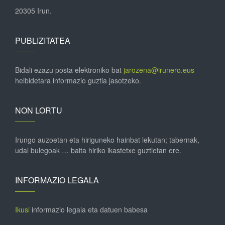
20305 Irun.
PUBLIZITATEA
Bidali ezazu posta elektroniko bat
jarozena@irunero.eus
helbidetara informazio guztia jasotzeko.
NON LORTU
Irungo auzoetan eta hiriguneko hainbat lekutan; tabernak,
udal bulegoak … baita hiriko ikastetxe guztietan ere.
INFORMAZIO LEGALA
Ikusi
informazio legala eta datuen babesa