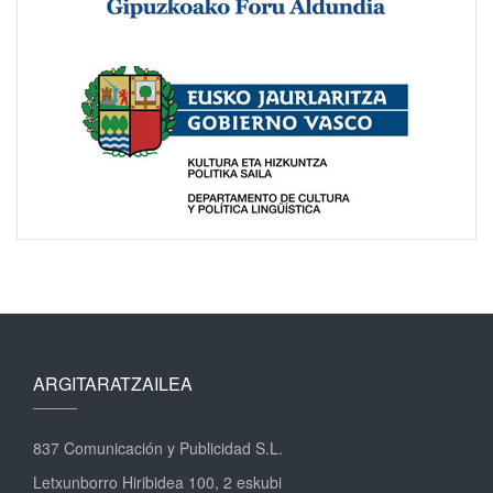
ARGITARATZAILEA
837 Comunicación y Publicidad S.L.
Letxunborro Hiribidea 100, 2 eskubi