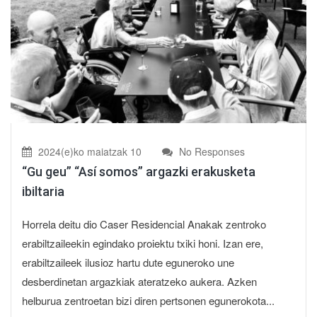
2024(e)ko maiatzak 10
No Responses
“Gu geu” “Así somos” argazki erakusketa
ibiltaria
Horrela deitu dio Caser Residencial Anakak zentroko
erabiltzaileekin egindako proiektu txiki honi. Izan ere,
erabiltzaileek ilusioz hartu dute eguneroko une
desberdinetan argazkiak ateratzeko aukera. Azken
helburua zentroetan bizi diren pertsonen egunerokota...