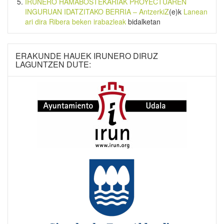
IRUNERO HAMABOSTEKARIAK PROYECTUAREN
INGURUAN IDATZITAKO BERRIA – AntzerkiZ
(e)k
Lanean
ari dira Ribera beken irabazleak
bidalketan
ERAKUNDE HAUEK IRUNERO DIRUZ
LAGUNTZEN DUTE: