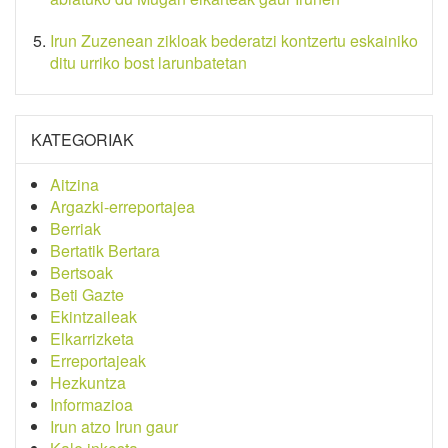
Irun Zuzenean zikloak bederatzi kontzertu eskainiko
ditu urriko bost larunbatetan
KATEGORIAK
Aitzina
Argazki-erreportajea
Berriak
Bertatik Bertara
Bertsoak
Beti Gazte
Ekintzaileak
Elkarrizketa
Erreportajeak
Hezkuntza
Informazioa
Irun atzo Irun gaur