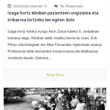
2024(e)ko ekainak 13
No Responses
Izaga hortz klinikan pazienteen ongizatea eta
irribarrea lortzeko lan egiten dute
Izaga hortz klinika Irungo Aixin Zolua kaleko 5. zenbakian
kokatua dago. Klinikak talde mediko berria du orain, Erik
Pérez odontologoak eta Alba Fernandez higienistak osatua.
Profesional talde berriarekin konpromisoa eta dedikazioa
ziurtatuta daude. Gainera,...
Read More