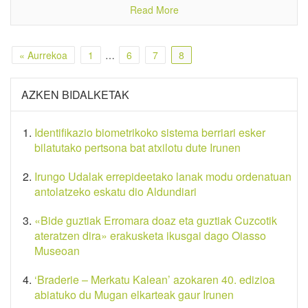
Read More
« Aurrekoa
1
…
6
7
8
AZKEN BIDALKETAK
Identifikazio biometrikoko sistema berriari esker
bilatutako pertsona bat atxilotu dute Irunen
Irungo Udalak errepideetako lanak modu ordenatuan
antolatzeko eskatu dio Aldundiari
«Bide guztiak Erromara doaz eta guztiak Cuzcotik
ateratzen dira» erakusketa ikusgai dago Oiasso
Museoan
‘Braderie – Merkatu Kalean’ azokaren 40. edizioa
abiatuko du Mugan elkarteak gaur Irunen