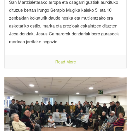
San Martzialetarako arropa eta osagarri guztiak aurkituko
dituzue bertan Irungo Serapio Mugika kaleko 5. eta 10.
zenbakian kokaturik daude neska eta mutilentzako era
askotariko estilo, marka eta prezioak eskaintzen dituzten
Jeca dendak. Jesus Camarerok dendariak bere gurasoek
martxan jarritako negozio...
Read More