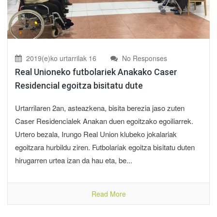
2019(e)ko urtarrilak 16
No Responses
Real Unioneko futbolariek Anakako Caser
Residencial egoitza bisitatu dute
Urtarrilaren 2an, asteazkena, bisita berezia jaso zuten
Caser Residencialek Anakan duen egoitzako egoiliarrek.
Urtero bezala, Irungo Real Union klubeko jokalariak
egoitzara hurbildu ziren. Futbolariak egoitza bisitatu duten
hirugarren urtea izan da hau eta, be...
Read More