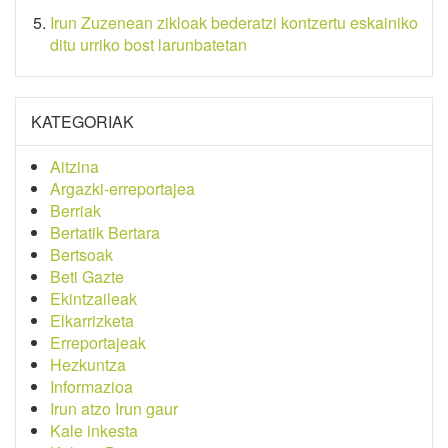
Irun Zuzenean zikloak bederatzi kontzertu eskainiko
ditu urriko bost larunbatetan
KATEGORIAK
Aitzina
Argazki-erreportajea
Berriak
Bertatik Bertara
Bertsoak
Beti Gazte
Ekintzaileak
Elkarrizketa
Erreportajeak
Hezkuntza
Informazioa
Irun atzo Irun gaur
Kale inkesta