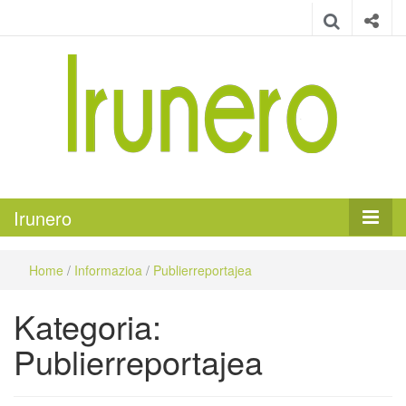
Irunero
Irungo euskarazko aldizkaria
Irunero
Home
/
Informazioa
/
Publierreportajea
Kategoria:
Publierreportajea