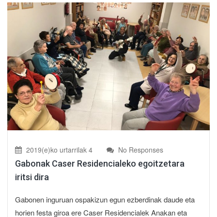
2019(e)ko urtarrilak 4
No Responses
Gabonak Caser Residencialeko egoitzetara
iritsi dira
Gabonen inguruan ospakizun egun ezberdinak daude eta
horien festa giroa ere Caser Residencialek Anakan eta