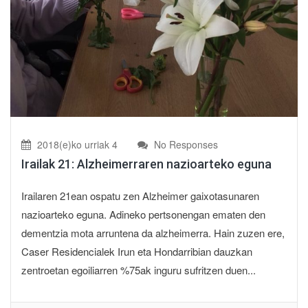
2018(e)ko urriak 4
No Responses
Irailak 21: Alzheimerraren nazioarteko eguna
Irailaren 21ean ospatu zen Alzheimer gaixotasunaren
nazioarteko eguna. Adineko pertsonengan ematen den
dementzia mota arruntena da alzheimerra. Hain zuzen ere,
Caser Residencialek Irun eta Hondarribian dauzkan
zentroetan egoiliarren %75ak inguru sufritzen duen...