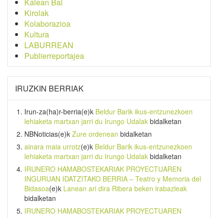
Kalean Bai
Kirolak
Kolaborazioa
Kultura
LABURREAN
Publierreportajea
IRUZKIN BERRIAK
Irun-za(ha)r-berria
(e)k
Beldur Barik ikus-entzunezkoen
lehiaketa martxan jarri du Irungo Udalak
bidalketan
NBNoticias
(e)k
Zure ordenean
bidalketan
ainara maia urrotz
(e)k
Beldur Barik ikus-entzunezkoen
lehiaketa martxan jarri du Irungo Udalak
bidalketan
IRUNERO HAMABOSTEKARIAK PROYECTUAREN
INGURUAN IDATZITAKO BERRIA – Teatro y Memoria del
Bidasoa
(e)k
Lanean ari dira Ribera beken irabazleak
bidalketan
IRUNERO HAMABOSTEKARIAK PROYECTUAREN