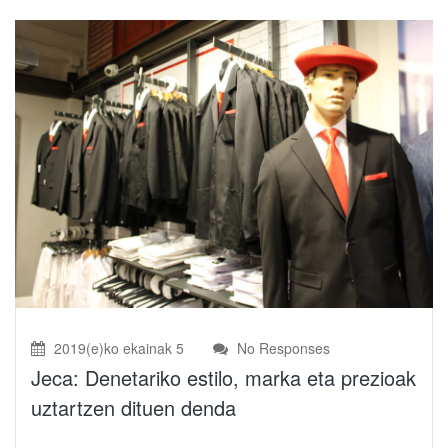
2019(e)ko ekainak 5
No Responses
Jeca: Denetariko estilo, marka eta prezioak
uztartzen dituen denda