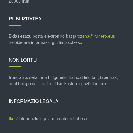
20305 Irun.
PUBLIZITATEA
Bidali ezazu posta elektroniko bat
jarozena@irunero.eus
helbidetara informazio guztia jasotzeko.
NON LORTU
Irungo auzoetan eta hiriguneko hainbat lekutan; tabernak,
udal bulegoak … baita hiriko ikastetxe guztietan ere.
INFORMAZIO LEGALA
Ikusi
informazio legala eta datuen babesa