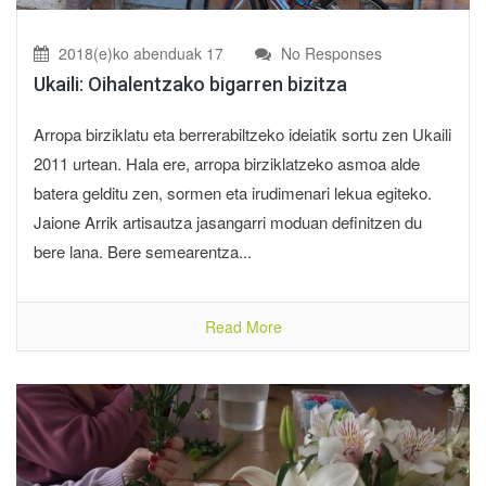
2018(e)ko abenduak 17
No Responses
Ukaili: Oihalentzako bigarren bizitza
Arropa birziklatu eta berrerabiltzeko ideiatik sortu zen Ukaili
2011 urtean. Hala ere, arropa birziklatzeko asmoa alde
batera gelditu zen, sormen eta irudimenari lekua egiteko.
Jaione Arrik artisautza jasangarri moduan definitzen du
bere lana. Bere semearentza...
Read More