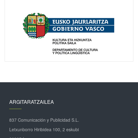
ARGITARATZAILEA
837 Comunicación y Publicidad S.L.
Letxunborro Hiribidea 100, 2 eskubi