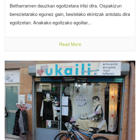
Betharramen dauzkan egoitzetara iritsi dira. Ospakizun
berezietarako egunez gain, bestelako ekintzak antolatu dira
egoitzetan. Anakako egoitzako egoiliar...
Read More