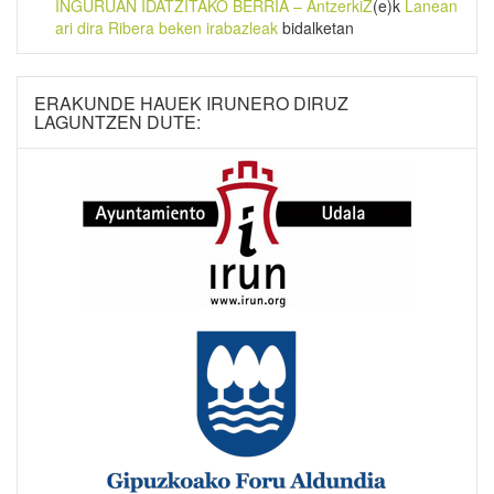
INGURUAN IDATZITAKO BERRIA – AntzerkiZ
(e)k
Lanean
ari dira Ribera beken irabazleak
bidalketan
ERAKUNDE HAUEK IRUNERO DIRUZ
LAGUNTZEN DUTE: