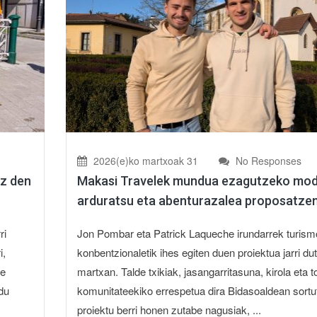
2026(e)ko martxoak 31
No Responses
oz den
Makasi Travelek mundua ezagutzeko mo
arduratsu eta abenturazalea proposatze
ri
Jon Pombar eta Patrick Laqueche irundarrek turism
i,
konbentzionaletik ihes egiten duen proiektua jarri du
de
martxan. Talde txikiak, jasangarritasuna, kirola eta t
 du
komunitateekiko errespetua dira Bidasoaldean sortu
proiektu berri honen zutabe nagusiak, ...