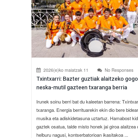
2026(e)ko maiatzak 11
No Responses
Txintxarri: Bazter guztiak alaitzeko gog
neska-mutil gazteen txaranga berria
Irunek soinu berri bat du kaleetan barrena: Txintxar
txaranga. Energia berrituarekin ekin dio bere bidear
musika eta adiskidetasuna uztartuz. Hamabost ki
gaztek osatua, talde misto honek jai giroa alaitzea
helburu nagusi, kontserbatorioan ikasitakoa ...