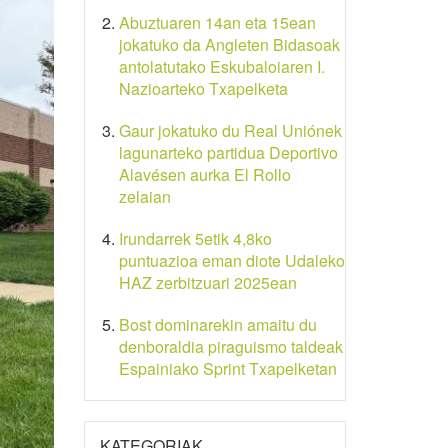
Abuztuaren 14an eta 15ean
jokatuko da Angleten Bidasoak
antolatutako Eskubaloiaren I.
Nazioarteko Txapelketa
Gaur jokatuko du Real Uniónek
lagunarteko partidua Deportivo
Alavésen aurka El Rollo
zelaian
Irundarrek 5etik 4,8ko
puntuazioa eman diote Udaleko
HAZ zerbitzuari 2025ean
Bost dominarekin amaitu du
denboraldia piraguismo taldeak
Espainiako Sprint Txapelketan
KATEGORIAK