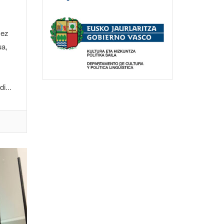
 ez
ua,
i...