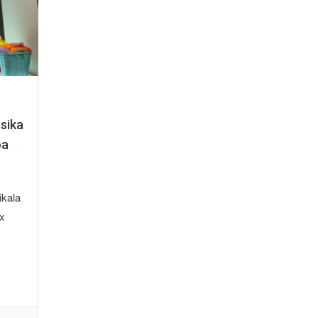
sika
oa
kala
x