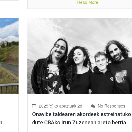
Read More
2025(e)ko abuztuak 28
No Responses
Onavibe taldearen akordeek estreinatuko
an
dute CBAko Irun Zuzenean areto berria