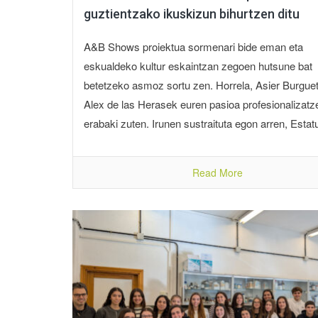
guztientzako ikuskizun bihurtzen ditu
A&B Shows proiektua sormenari bide eman eta
eskualdeko kultur eskaintzan zegoen hutsune bat
betetzeko asmoz sortu zen. Horrela, Asier Burgue
Alex de las Herasek euren pasioa profesionalizatz
erabaki zuten. Irunen sustraituta egon arren, Estatu
Read More