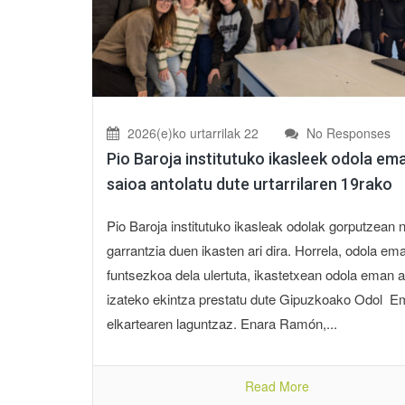
2026(e)ko urtarrilak 22
No Responses
Pio Baroja institutuko ikasleek odola em
saioa antolatu dute urtarrilaren 19rako
Pio Baroja institutuko ikasleak odolak gorputzean 
garrantzia duen ikasten ari dira. Horrela, odola em
funtsezkoa dela ulertuta, ikastetxean odola eman a
izateko ekintza prestatu dute Gipuzkoako Odol E
elkartearen laguntzaz. Enara Ramón,...
Read More