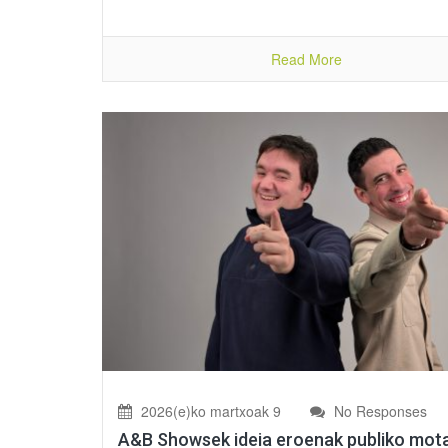
Read More
2026(e)ko martxoak 9
No Responses
A&B Showsek ideia eroenak publiko mot