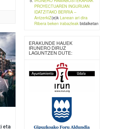
IRUNERO HAMABOSTEKARIAK
PROYECTUAREN INGURUAN
IDATZITAKO BERRIA –
AntzerkiZ
(e)k
Lanean ari dira
Ribera beken irabazleak
bidalketan
ERAKUNDE HAUEK
IRUNERO DIRUZ
LAGUNTZEN DUTE:
i eta