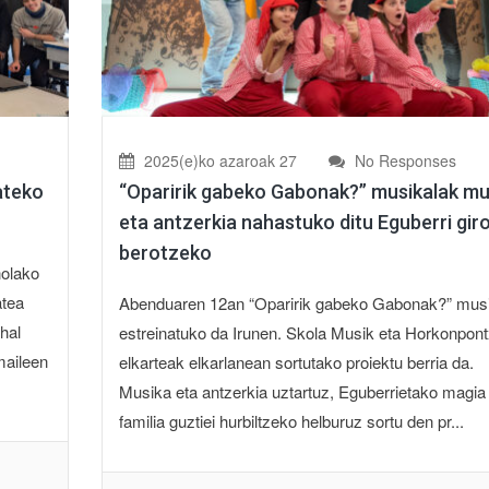
2025(e)ko azaroak 27
No Responses
ateko
“Oparirik gabeko Gabonak?” musikalak mu
eta antzerkia nahastuko ditu Eguberri gir
berotzeko
nolako
atea
Abenduaren 12an “Oparirik gabeko Gabonak?” musi
hal
estreinatuko da Irunen. Skola Musik eta Horkonpont
maileen
elkarteak elkarlanean sortutako proiektu berria da.
Musika eta antzerkia uztartuz, Eguberrietako magia
familia guztiei hurbiltzeko helburuz sortu den pr...