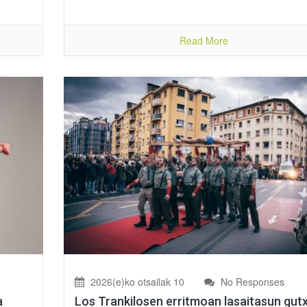
Read More
2026(e)ko otsailak 10
No Responses
a
Los Trankilosen erritmoan lasaitasun gutx