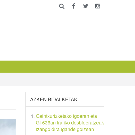
AZKEN BIDALKETAK
Gaintxurizketako igoeran eta
GI-636an trafiko desbideratzeak
izango dira igande goizean