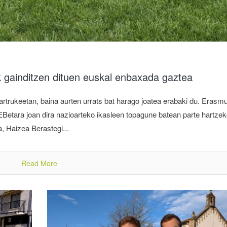
k gainditzen dituen euskal enbaxada gaztea
lkartrukeetan, baina aurten urrats bat harago joatea erabaki du. Erasm
EBetara joan dira nazioarteko ikasleen topagune batean parte hartzek
a, Haizea Berastegi...
Read More