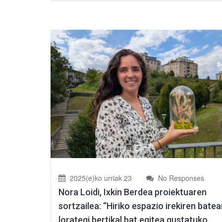
2025(e)ko urriak 23
No Responses
Nora Loidi, Ixkin Berdea proiektuaren
sortzailea: “Hiriko espazio irekiren bate
lorategi bertikal bat egitea gustatuko