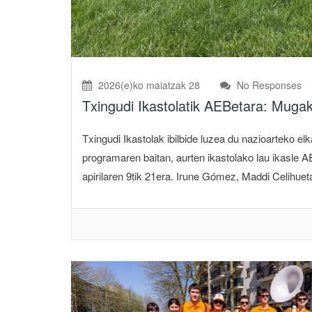
2026(e)ko maiatzak 28
No Responses
Txingudi Ikastolatik AEBetara: Muga
Txingudi Ikastolak ibilbide luzea du nazioarteko e
programaren baitan, aurten ikastolako lau ikasle A
apirilaren 9tik 21era. Irune Gómez, Maddi Celihuet