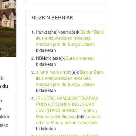
IRUZKIN BERRIAK
Irun-za(ha)r-berria
(e)k
Beldur Barik
ikus-entzunezkoen lehiaketa
martxan jarri du Irungo Udalak
bidalketan
NBNoticias
(e)k
Zure ordenean
bidalketan
ainara maia urrotz
(e)k
Beldur Barik
du
ikus-entzunezkoen lehiaketa
martxan jarri du Irungo Udalak
n du
bidalketan
IRUNERO HAMABOSTEKARIAK
o
PROYECTUAREN INGURUAN
te
IDATZITAKO BERRIA – Teatro y
okiko
Memoria del Bidasoa
(e)k
Lanean
ari dira Ribera beken irabazleak
tako
bidalketan