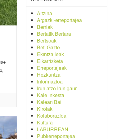
Aitzina
Argazki-erreportajea
Berriak
Bertatik Bertara
Bertsoak
Beti Gazte
Ekintzaileak
Elkarrizketa
us+
Erreportajeak
o,
Hezkuntza
Informazioa
Irun atzo Irun gaur
Kale inkesta
Kalean Bai
Kirolak
Kolaborazioa
Kultura
LABURREAN
Publierreportajea