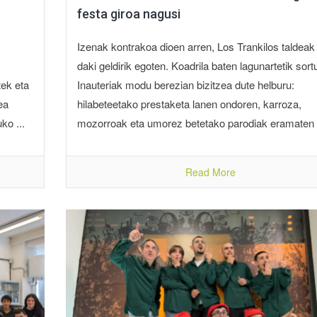
festa giroa nagusi
Izenak kontrakoa dioen arren, Los Trankilos taldeak
daki geldirik egoten. Koadrila baten lagunartetik sort
tek eta
Inauteriak modu berezian bizitzea dute helburu:
ea
hilabeteetako prestaketa lanen ondoren, karroza,
ko ...
mozorroak eta umorez betetako parodiak eramaten d
Read More