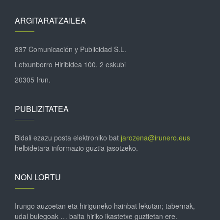
ARGITARATZAILEA
837 Comunicación y Publicidad S.L.
Letxunborro Hiribidea 100, 2 eskubi
20305 Irun.
PUBLIZITATEA
Bidali ezazu posta elektroniko bat
jarozena@irunero.eus
helbidetara informazio guztia jasotzeko.
NON LORTU
Irungo auzoetan eta hiriguneko hainbat lekutan; tabernak,
udal bulegoak … baita hiriko ikastetxe guztietan ere.