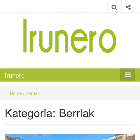
Irunero
Irungo euskarazko aldizkaria
Irunero
Home
/
Berriak
Kategoria:
Berriak