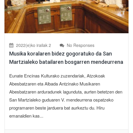
2022(e)ko irailak 2
No Responses
Musika koralaren bidez gogoratuko da San
Martzialeko batailaren bosgarren mendeurrena
Eunate Encinas Kulturako zuzendariak, Atzokoak
Abesbatzaren eta Albada Antzinako Musikaren
Abesbatzaren arduradunek lagunduta, aurten betetzen den
San Martzialeko guduaren V. mendeurrena ospatzeko
programaren beste jarduera bat aurkeztu du. Hiru
emanaldien kas...