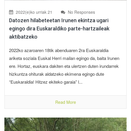
2022(e)ko urriak 21
No Responses
Datozen hilabeteetan Irunen ekintza ugari
egingo dira Euskaraldiko parte-hartzaileak
aktibatzeko
2022ko azaroaren 18tik abenduaren 2ra Euskaraldia
ariketa soziala Euskal Herri mailan egingo da, baita Irunen
ere. Hortaz, euskara dakiten eta ulertzen duten irundarrek
hizkuntza ohiturak aldatzeko ekimena egingo dute
“Euskaraldia! Hitzez ekiteko garaia” l...
Read More