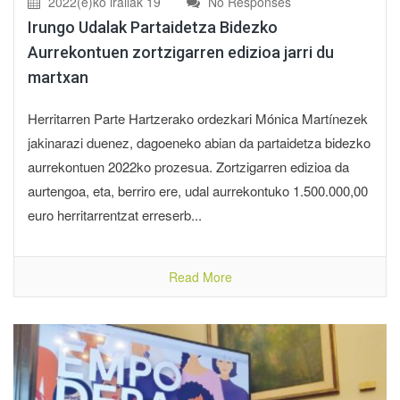
2022(e)ko irailak 19
No Responses
Irungo Udalak Partaidetza Bidezko
Aurrekontuen zortzigarren edizioa jarri du
martxan
Herritarren Parte Hartzerako ordezkari Mónica Martínezek
jakinarazi duenez, dagoeneko abian da partaidetza bidezko
aurrekontuen 2022ko prozesua. Zortzigarren edizioa da
aurtengoa, eta, berriro ere, udal aurrekontuko 1.500.000,00
euro herritarrentzat erreserb...
Read More