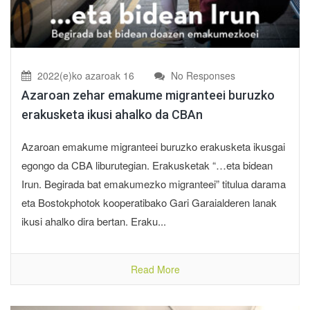
2022(e)ko azaroak 16
No Responses
Azaroan zehar emakume migranteei buruzko
erakusketa ikusi ahalko da CBAn
Azaroan emakume migranteei buruzko erakusketa ikusgai
egongo da CBA liburutegian. Erakusketak “…eta bidean
Irun. Begirada bat emakumezko migranteei” titulua darama
eta Bostokphotok kooperatibako Gari Garaialderen lanak
ikusi ahalko dira bertan. Eraku...
Read More