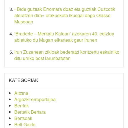
«Bide guztiak Erromara doaz eta guztiak Cuzcotik
ateratzen dira» erakusketa ikusgai dago Oiasso
Museoan
‘Braderie – Merkatu Kalean’ azokaren 40. edizioa
abiatuko du Mugan elkarteak gaur Irunen
Irun Zuzenean zikloak bederatzi kontzertu eskainiko
ditu urriko bost larunbatetan
KATEGORIAK
Aitzina
Argazki-erreportajea
Berriak
Bertatik Bertara
Bertsoak
Beti Gazte