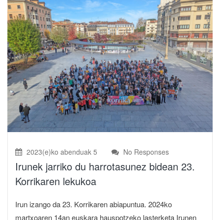
2023(e)ko abenduak 5
No Responses
Irunek jarriko du harrotasunez bidean 23.
Korrikaren lekukoa
Irun izango da 23. Korrikaren abiapuntua. 2024ko
martxoaren 14an euskara hauspotzeko lasterketa Irunen