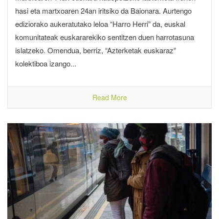
hasi eta martxoaren 24an iritsiko da Baionara. Aurtengo
ediziorako aukeratutako leloa “Harro Herri” da, euskal
komunitateak euskararekiko sentitzen duen harrotasuna
islatzeko. Omendua, berriz, “Azterketak euskaraz”
kolektiboa izango...
Read More