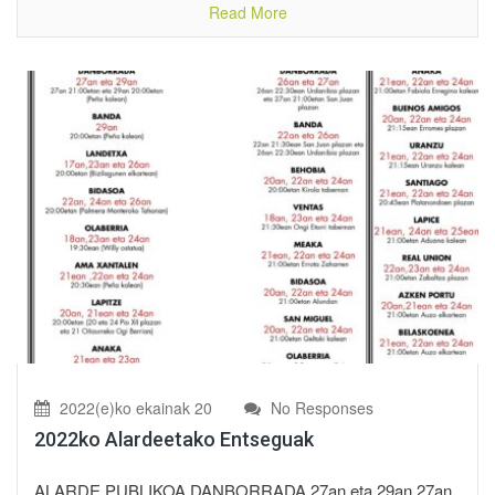
Read More
2022(e)ko ekainak 20
No Responses
2022ko Alardeetako Entseguak
ALARDE PUBLIKOA DANBORRADA 27an eta 29an 27an