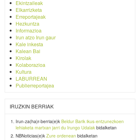
Ekintzaileak
Elkarrizketa
Erreportajeak
Hezkuntza
Informazioa
Irun atzo Irun gaur
Kale inkesta
Kalean Bai
Kirolak
Kolaborazioa
Kultura
LABURREAN
Publierreportajea
IRUZKIN BERRIAK
Irun-za(ha)r-berria
(e)k
Beldur Barik ikus-entzunezkoen
lehiaketa martxan jarri du Irungo Udalak
bidalketan
NBNoticias
(e)k
Zure ordenean
bidalketan