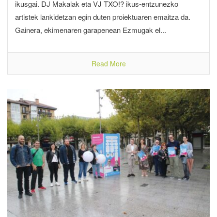
ikusgai. DJ Makalak eta VJ TXO!? ikus-entzunezko
artistek lankidetzan egin duten proiektuaren emaitza da.
Gainera, ekimenaren garapenean Ezmugak el...
Read More