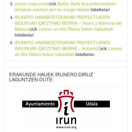
ainara maia urrotz
(e)k
Beldur Barik ikus-entzunezkoen
lehiaketa martxan jarri du Irungo Udalak
bidalketan
IRUNERO HAMABOSTEKARIAK PROYECTUAREN
INGURUAN IDATZITAKO BERRIA – Teatro y Memoria del
Bidasoa
(e)k
Lanean ari dira Ribera beken irabazleak
bidalketan
IRUNERO HAMABOSTEKARIAK PROYECTUAREN
INGURUAN IDATZITAKO BERRIA – AntzerkiZ
(e)k
Lanean
ari dira Ribera beken irabazleak
bidalketan
ERAKUNDE HAUEK IRUNERO DIRUZ
LAGUNTZEN DUTE: