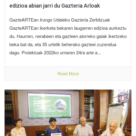
edizioa abian jarri du Gazteria Arloak
GazteARTEan Irungo Udaleko Gazteria Zerbitzuak
GazteARTEan ikerketa bekaren laugarren edizioa aurkeztu
du. Haurren, nerabeen eta gazteen alorreko gaiak ikertzeko
beka bat da, eta 35 urtetik beherako gazteei zuzendua
dago. Proiektuak 2022ko urriaren 24ra arte a...
Read More