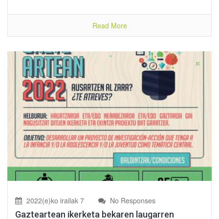
Read More
2022(e)ko irailak 7
No Responses
Gazteartean ikerketa bekaren laugarren