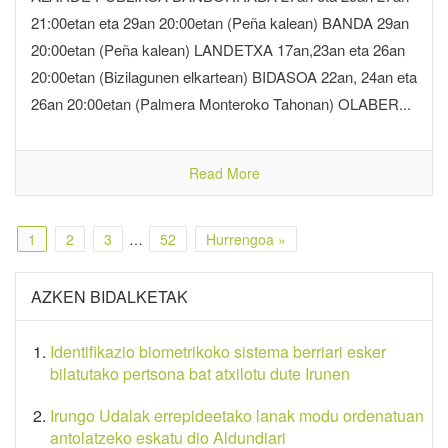
21:00etan eta 29an 20:00etan (Peña kalean) BANDA 29an
20:00etan (Peña kalean) LANDETXA 17an,23an eta 26an
20:00etan (Bizilagunen elkartean) BIDASOA 22an, 24an eta
26an 20:00etan (Palmera Monteroko Tahonan) OLABER...
Read More
1
2
3
…
52
Hurrengoa »
AZKEN BIDALKETAK
Identifikazio biometrikoko sistema berriari esker
bilatutako pertsona bat atxilotu dute Irunen
Irungo Udalak errepideetako lanak modu ordenatuan
antolatzeko eskatu dio Aldundiari