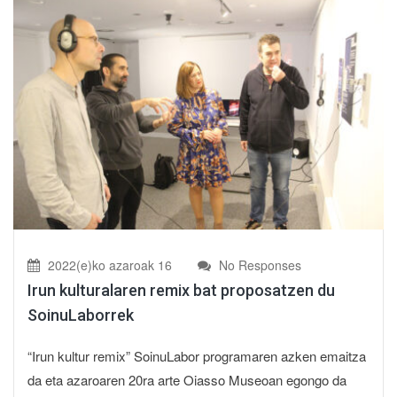
2022(e)ko azaroak 16
No Responses
Irun kulturalaren remix bat proposatzen du
SoinuLaborrek
“Irun kultur remix” SoinuLabor programaren azken emaitza
da eta azaroaren 20ra arte Oiasso Museoan egongo da