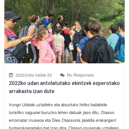
2022(e)ko irailak 22
No Responses
2022ko udan antolatutako ekintzek esperotako
arrakasta izan dute
Irungo Udalak uztaileko eta abuztuko hiriko baliabide
turistiko nagusiei buruzko lehen datuak jaso ditu. Oiasso
erromatar museoa eta Dies Oiassonis jaialdia erakargarri
funtsezkoenetako bat izan dira. Oiasso museoak uztailean