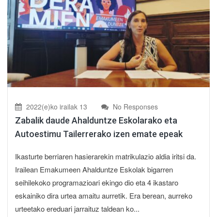
2022(e)ko irailak 13
No Responses
Zabalik daude Ahalduntze Eskolarako eta
Autoestimu Tailerrerako izen emate epeak
Ikasturte berriaren hasierarekin matrikulazio aldia iritsi da.
Irailean Emakumeen Ahalduntze Eskolak bigarren
seihilekoko programazioari ekingo dio eta 4 ikastaro
eskainiko dira urtea amaitu aurretik. Era berean, aurreko
urteetako ereduari jarraituz taldean ko...