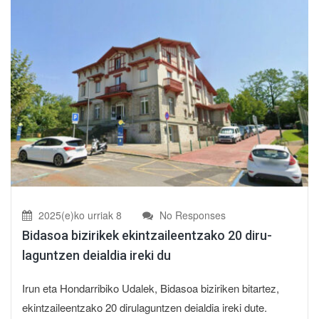
2025(e)ko urriak 8
No Responses
Bidasoa bizirikek ekintzaileentzako 20 diru-
laguntzen deialdia ireki du
Irun eta Hondarribiko Udalek, Bidasoa biziriken bitartez,
ekintzaileentzako 20 dirulaguntzen deialdia ireki dute.