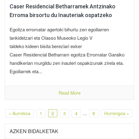
Caser Residencial Betharramek Antzinako
Erroma birsortu du Inauteriak ospatzeko
Egoitza erromatar agertoki bihurtu zen egoiliarren
lankidetzari eta Oiasso Museoko Legio V
taldeko kideen bisita bereziari esker
Caser Residencial Betharram egoitza Erromatar Garaiko
handikerian murgildu zen inauteri ospakizunak zirela eta.
Egoiliarrek eta...
Read More
« Aurrekoa
1
2
3
4
…
8
Hurrengoa »
AZKEN BIDALKETAK