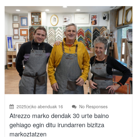
2025(e)ko abenduak 16
No Responses
Atrezzo marko dendak 30 urte baino
gehiago egin ditu irundarren bizitza
markoztatzen