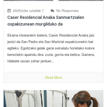
2025(e)ko uztailak 7
No Responses
Caser Residencial Anaka Sanmartzialen
ospakizunean murgilduko da
Ekaina iristearekin batera, Caser Residencial Anaka jaiz
jantzi da San Pedro eta San Martzial ospakizunekin bat
egiteko. Egoitzako gelak garai seinalatu horietako kolore
bereziekin apaindu dira: zuria, gorria eta beltza. Gainera,
hilabete osoan zehar jarduer...
Read More