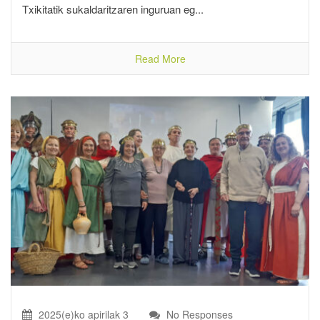
Txikitatik sukaldaritzaren inguruan eg...
Read More
2025(e)ko apirilak 3
No Responses