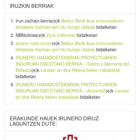
IRUZKIN BERRIAK
Irun-za(ha)r-berria
(e)k
Beldur Barik ikus-entzunezkoen
lehiaketa martxan jarri du Irungo Udalak
bidalketan
NBNoticias
(e)k
Zure ordenean
bidalketan
ainara maia urrotz
(e)k
Beldur Barik ikus-entzunezkoen
lehiaketa martxan jarri du Irungo Udalak
bidalketan
IRUNERO HAMABOSTEKARIAK PROYECTUAREN
INGURUAN IDATZITAKO BERRIA – Teatro y Memoria del
Bidasoa
(e)k
Lanean ari dira Ribera beken irabazleak
bidalketan
IRUNERO HAMABOSTEKARIAK PROYECTUAREN
INGURUAN IDATZITAKO BERRIA – AntzerkiZ
(e)k
Lanean
ari dira Ribera beken irabazleak
bidalketan
ERAKUNDE HAUEK IRUNERO DIRUZ
LAGUNTZEN DUTE: