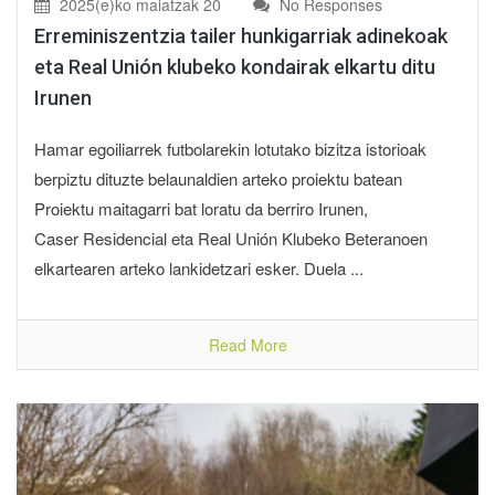
2025(e)ko maiatzak 20
No Responses
Erreminiszentzia tailer hunkigarriak adinekoak
eta Real Unión klubeko kondairak elkartu ditu
Irunen
Hamar egoiliarrek futbolarekin lotutako bizitza istorioak
berpiztu dituzte belaunaldien arteko proiektu batean
Proiektu maitagarri bat loratu da berriro Irunen,
Caser Residencial eta Real Unión Klubeko Beteranoen
elkartearen arteko lankidetzari esker. Duela ...
Read More