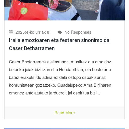
2025(e)ko urriak 8
No Responses
Iraila emozioaren eta festaren sinonimo da
Caser Betharramen
Caser Bheterramek alaitasunez, musikaz eta emozioz
beteriko jaiak bizi izan ditu Hondarribian, eta beste urte
batez erakutsi du adina ez dela oztopo ospakizunaz
komunitatean gozatzeko. Guadalupeko Ama Birjinaren
omenez antolatutako jarduerek jai espiritua bizi...
Read More