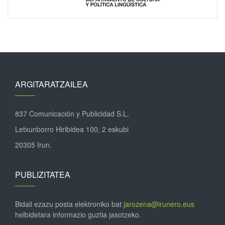
ARGITARATZAILEA
837 Comunicación y Publicidad S.L.
Letxunborro Hiribidea 100, 2 eskubi
20305 Irun.
PUBLIZITATEA
Bidali ezazu posta elektroniko bat
jarozena@irunero.eus
helbidetara informazio guztia jasotzeko.