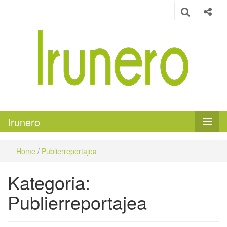
Irunero
Irungo euskarazko aldizkaria
Irunero
Home
/
Publierreportajea
Kategoria:
Publierreportajea