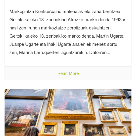
Markogintza Kontserbazio materialak eta zaharberritzea
Geltoki kaleko 13. zenbakian Atrezzo marko denda 1992an
hasi zen Irunen markoztatze zerbitzuak eskaintzen.
Geltoki kaleko 13. zenbakiko marko denda, Martin Ugarte,
Juanpe Ugarte eta Iñaki Ugarte anaien ekimenez sortu
zen, Marina Larruquerten laguntzarekin. Datorren...
Read More