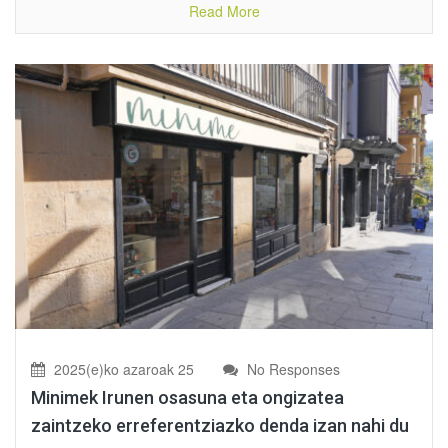
Read More
2025(e)ko azaroak 25
No Responses
Minimek Irunen osasuna eta ongizatea
zaintzeko erreferentziazko denda izan nahi du