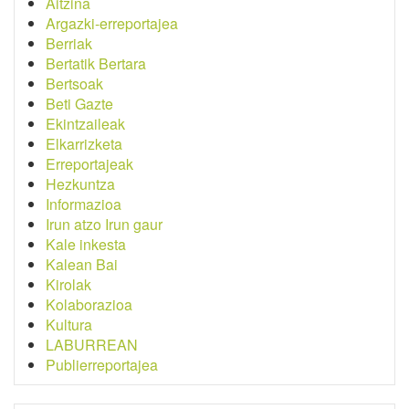
Aitzina
Argazki-erreportajea
Berriak
Bertatik Bertara
Bertsoak
Beti Gazte
Ekintzaileak
Elkarrizketa
Erreportajeak
Hezkuntza
Informazioa
Irun atzo Irun gaur
Kale inkesta
Kalean Bai
Kirolak
Kolaborazioa
Kultura
LABURREAN
Publierreportajea