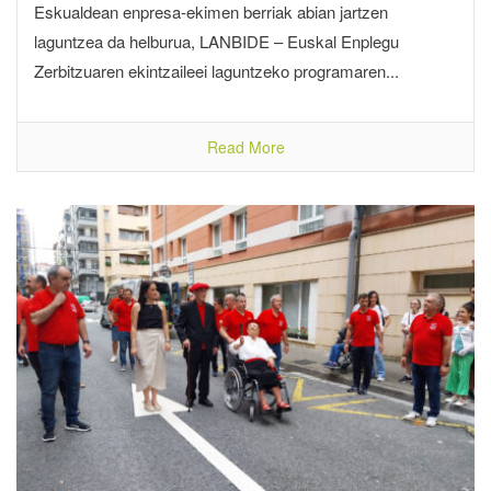
Eskualdean enpresa-ekimen berriak abian jartzen
laguntzea da helburua, LANBIDE – Euskal Enplegu
Zerbitzuaren ekintzaileei laguntzeko programaren...
Read More