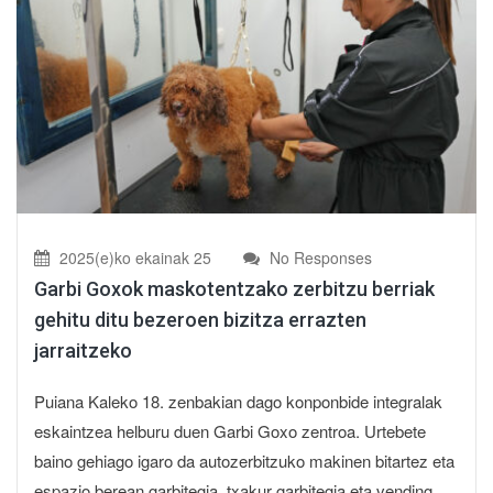
2025(e)ko ekainak 25
No Responses
Garbi Goxok maskotentzako zerbitzu berriak
gehitu ditu bezeroen bizitza errazten
jarraitzeko
Puiana Kaleko 18. zenbakian dago konponbide integralak
eskaintzea helburu duen Garbi Goxo zentroa. Urtebete
baino gehiago igaro da autozerbitzuko makinen bitartez eta
espazio berean garbitegia, txakur garbitegia eta vending