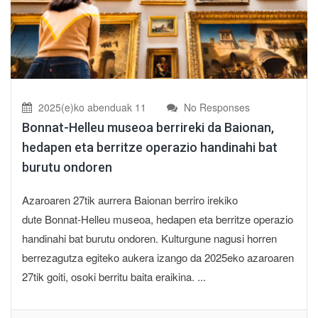
2025(e)ko abenduak 11
No Responses
Bonnat-Helleu museoa berrireki da Baionan,
hedapen eta berritze operazio handinahi bat
burutu ondoren
Azaroaren 27tik aurrera Baionan berriro irekiko
dute Bonnat-Helleu museoa, hedapen eta berritze operazio
handinahi bat burutu ondoren. Kulturgune nagusi horren
berrezagutza egiteko aukera izango da 2025eko azaroaren
27tik goiti, osoki berritu baita eraikina. ...