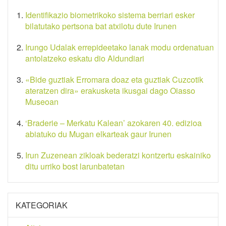
Identifikazio biometrikoko sistema berriari esker
bilatutako pertsona bat atxilotu dute Irunen
Irungo Udalak errepideetako lanak modu ordenatuan
antolatzeko eskatu dio Aldundiari
«Bide guztiak Erromara doaz eta guztiak Cuzcotik
ateratzen dira» erakusketa ikusgai dago Oiasso
Museoan
‘Braderie – Merkatu Kalean’ azokaren 40. edizioa
abiatuko du Mugan elkarteak gaur Irunen
Irun Zuzenean zikloak bederatzi kontzertu eskainiko
ditu urriko bost larunbatetan
KATEGORIAK