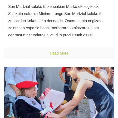
San Martzial kaleko 5. zenbakian Marka ekologikoak
Zainketa naturala Minime Irungo San Martzial kaleko 5.
zenbakian kokatutako denda da. Osasuna eta ongizatea
zaintzeko espazio honek norberaren zaintzarekin eta
edertasun naturalarekin loturiko produktuak eskai...
Read More