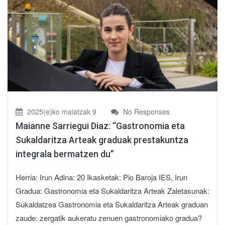
2025(e)ko maiatzak 9
No Responses
Maianne Sarriegui Diaz: “Gastronomia eta
Sukaldaritza Arteak graduak prestakuntza
integrala bermatzen du”
Herria: Irun Adina: 20 Ikasketak: Pio Baroja IES, Irun
Gradua: Gastronomia eta Sukaldaritza Arteak Zaletasunak:
Sukaldatzea Gastronomia eta Sukaldaritza Arteak graduan
zaude: zergatik aukeratu zenuen gastronomiako gradua?