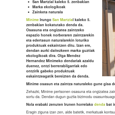
San Martzial kaleko 5.
z
enbakian
Marka ekologikoak
Zainketa naturala
Minime
Irungo
San Martzia
l
kaleko 5
.
zenbakian kokatutako denda da.
Osasuna eta ongizatea zaintzeko
espazio honek norberaren zaintzarekin
eta edertasun naturalarekin loturiko
produktuak eskaintzen ditu. Izan ere,
dendan aurki daitezkeen marka guztiak
ekologikoak dira. Olga Mendez
Hernandez
Minimeko
dendariak azaldu
duenez, ontzi berrerabilgarriak edo
ontzirik gabeko produktuak
eskaintzeagatik bereizten da denda.
Minime
osasun eta zaintza naturaleko gune gisa d
Zehazki, Minime pertsonen osasuna eta ongizatea zai
sortu da. Dendan dugun guztia bizimodu osasuntsuago
Nola erabaki zenuten Irunen horrelako
denda
bat i
Eragin ziguna izan zen, alde batetik, merkatuak konts