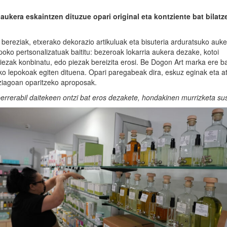
r aukera eskaintzen dituzue opari original eta kontziente bat bilatz
a bereziak, etxerako dekorazio artikuluak eta bisuteria arduratsuko auk
epoko pertsonalizatuak baititu: bezeroak lokarria aukera dezake, kotoi
iezak konbinatu, edo piezak bereizita erosi. Be Dogon Art marka ere b
o lepokoak egiten dituena. Opari paregabeak dira, eskuz eginak eta a
ziagoan oparitzeko aproposak.
rrerabil daitekeen ontzi bat eros dezakete, hondakinen murrizketa su