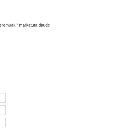
 eremuak
*
markatuta daude