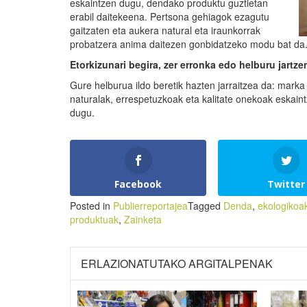
eskaintzen dugu, dendako produktu guztietan
erabil daitekeena. Pertsona gehiagok ezagutu
gaitzaten eta aukera natural eta iraunkorrak
probatzera anima daitezen gonbidatzeko modu bat da
Etorkizunari begira, zer erronka edo helburu jartz
Gure helburua ildo beretik hazten jarraitzea da: marka 
naturalak, errespetuzkoak eta kalitate onekoak eskain
dugu.
Facebook
Twitter
Posted in
Publierreportajea
Tagged
Denda
,
ekologikoa
produktuak
,
Zainketa
ERLAZIONATUTAKO ARGITALPENAK