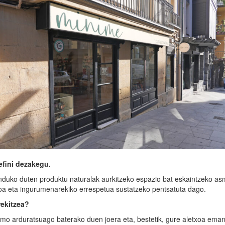
efini dezakegu.
nduko duten produktu naturalak aurkitzeko espazio bat eskaintzeko a
a eta ingurumenarekiko errespetua sustatzeko pentsatuta dago.
rekitzea?
umo arduratsuago baterako duen joera eta, bestetik, gure aletxoa ema