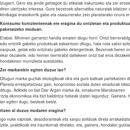
Izugarri. Gero eta jende gehiagok du etiketak irakurtzeko eta zer erost
diren ulertzeko interesa. Gure bezeroek alternatiba naturalak bilatzen d
kimikagai erasokorrik gabe eta osasunerako zein planetarako onura er
Kontsumo kontzienteenak ere eragina du ontzietan eta produktu
paketatzeko moduan.
Erabat. Minimen garrantzi handia ematen diogu horri. Ontzi berrerabilg
edo ontzirik gabeko produktuak eskaintzen ditugu, hala nola xaboi soli
xanpuak, gelak edo ontziratu gabeko detergenteak. Bezeroek beren on
ekar dezakete, edo hemen berrerabil daitekeen ontzi bat eros dezaket
hondakinen murrizketa sustatzeko.
Ze
r
markarekin egiten duzue lan?
Ditugun marka guztiak ekologikoak dira eta gure balioak partekatzen di
Planeta errespetatzeaz gain, konpromiso soziala duten sinadurak bilat
ditugu. Adibide on bat Diar Argan marka da, emakume Marokoarren
tzia ekonomikoa eta bizi baldintza hobeak izaten lagunduz. Gainera,
an egiten dugu, besteak beste.
ritzen al duzue
modaren eragina?
ngo nuke xaboiak, desodoranteak eta xanpu solidoak direla arrakastat
zkie, praktikoak eta iraunkorrak direlako, eta, gainera, hondakin gutxi