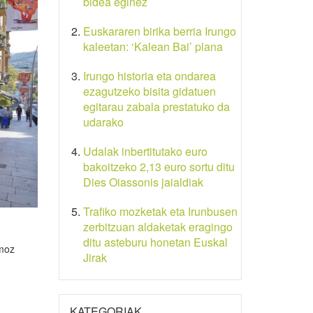
bidea eginez
Euskararen birika berria Irungo
kaleetan: ‘Kalean Bai’ plana
Irungo historia eta ondarea
ezagutzeko bisita gidatuen
egitarau zabala prestatuko da
udarako
Udalak inbertitutako euro
bakoitzeko 2,13 euro sortu ditu
Dies Oiassonis jaialdiak
Trafiko mozketak eta Irunbusen
zerbitzuan aldaketak eragingo
ditu asteburu honetan Euskal
smoz
Jirak
n
KATEGORIAK