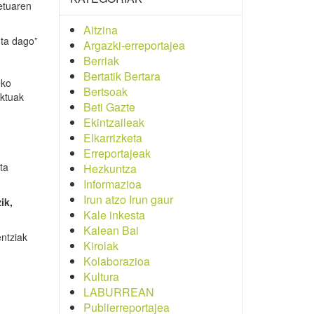
petuaren
Aitzina
ta dago”
Argazki-erreportajea
Berriak
Bertatik Bertara
eko
Bertsoak
uktuak
Beti Gazte
Ekintzaileak
Elkarrizketa
Erreportajeak
ta
Hezkuntza
Informazioa
Irun atzo Irun gaur
ik,
Kale inkesta
Kalean Bai
entziak
Kirolak
Kolaborazioa
Kultura
LABURREAN
Publierreportajea