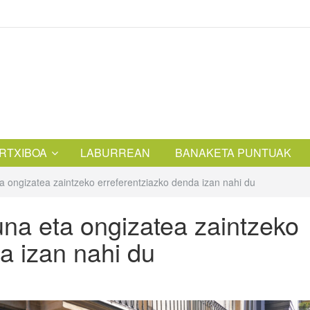
RTXIBOA
LABURREAN
BANAKETA PUNTUAK
 ongizatea zaintzeko erreferentziazko denda izan nahi du
na eta ongizatea zaintzeko
a izan nahi du