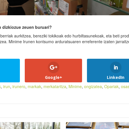
.
en dizkiozue zeuen buruari?
berriak aurkitzea, bereziki tokikoak edo hurbiltasunekoak, eta beti pro
tzea. Minime Irunen kontsumo arduratsuaren erreferente izaten jarraitz
Google+
LinkedIn
k
,
irun
,
irunero
,
markak
,
merkataritza
,
Minime
,
ongizatea
,
Opariak
,
osa