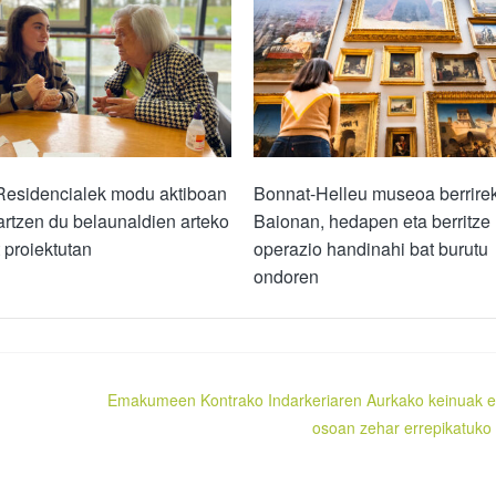
Residencialek modu aktiboan
Bonnat-Helleu museoa berrirek
artzen du belaunaldien arteko
Baionan, hedapen eta berritze
 proiektutan
operazio handinahi bat burutu
ondoren
Emakumeen Kontrako Indarkeriaren Aurkako keinuak 
osoan zehar errepikatuko 