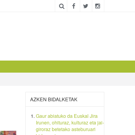
AZKEN BIDALKETAK
Gaur abiatuko da Euskal Jira
Irunen, ohituraz, kulturaz eta jai-
giroraz betetako asteburuari