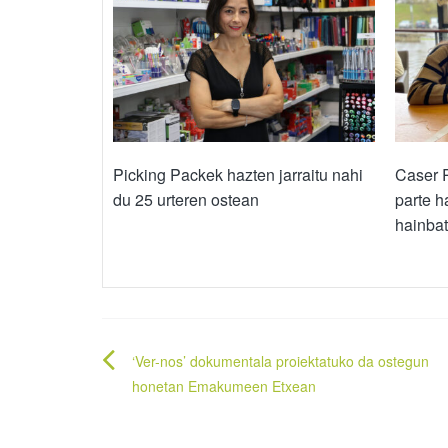
Picking Packek hazten jarraitu nahi
Caser 
du 25 urteren ostean
parte h
hainbat
Bidalketetan
‘Ver-nos’ dokumentala proiektatuko da ostegun
zehar
honetan Emakumeen Etxean
nabigatu