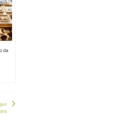
i da
egun
dira