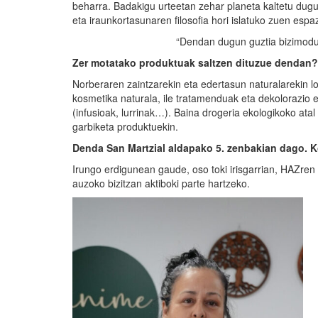
beharra. Badakigu urteetan zehar planeta kaltetu dugul
eta iraunkortasunaren filosofia hori islatuko zuen espa
“Dendan dugun guztia bizimodu
Zer motatako produktuak saltzen dituzue dendan?
Norberaren zaintzarekin eta edertasun naturalarekin l
kosmetika naturala, ile tratamenduak eta dekolorazio 
(infusioak, lurrinak…). Baina drogeria ekologikoko ata
garbiketa produktuekin.
Denda San Martzial aldapako 5. zenbakian dago. 
Irungo erdigunean gaude, oso toki irisgarrian, HAZre
auzoko bizitzan aktiboki parte hartzeko.