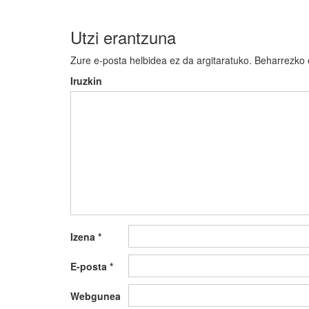
Utzi erantzuna
Zure e-posta helbidea ez da argitaratuko.
Beharrezko
Iruzkin
Izena
*
E-posta
*
Webgunea