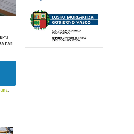
duktu
ea nahi
suna
,