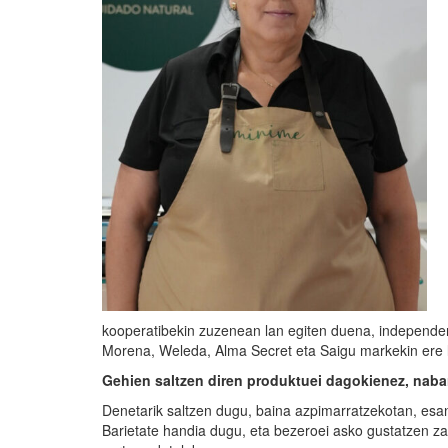
kooperatibekin zuzenean lan egiten duena, independen
Morena, Weleda, Alma Secret eta Saigu markekin ere l
Gehien saltzen diren produktuei dagokienez,
naba
Denetarik saltzen dugu, baina azpimarratzekotan, esa
Barietate handia dugu, eta bezeroei asko gustatzen zai