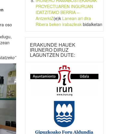
IRUNERO HAMABOSTEKARIAK
PROYECTUAREN INGURUAN
en
IDATZITAKO BERRIA –
AntzerkiZ
(e)k
Lanean ari dira
Ribera beken irabazleak
bidalketan
era oso
adugu,
tzean
ERAKUNDE HAUEK
IRUNERO DIRUZ
LAGUNTZEN DUTE:
statzeko”