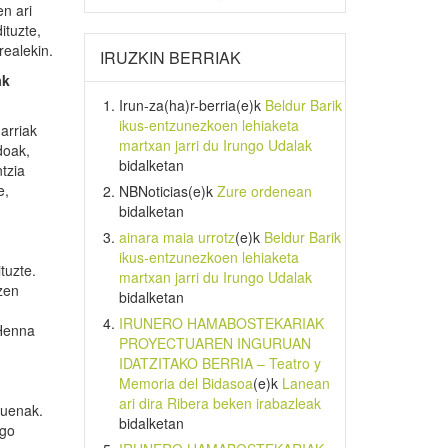
en ari
ituzte,
realekin.
IRUZKIN BERRIAK
ak
Irun-za(ha)r-berria
(e)k
Beldur Barik
ikus-entzunezkoen lehiaketa
arriak
martxan jarri du Irungo Udalak
doak,
bidalketan
tzia
e,
NBNoticias
(e)k
Zure ordenean
bidalketan
ainara maia urrotz
(e)k
Beldur Barik
ikus-entzunezkoen lehiaketa
tuzte.
martxan jarri du Irungo Udalak
zen
bidalketan
IRUNERO HAMABOSTEKARIAK
 Henna
PROYECTUAREN INGURUAN
IDATZITAKO BERRIA – Teatro y
Memoria del Bidasoa
(e)k
Lanean
ari dira Ribera beken irabazleak
suenak.
bidalketan
ago