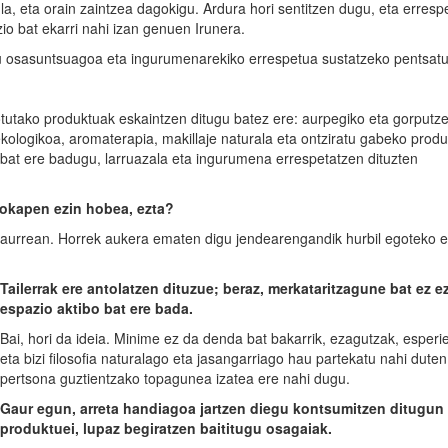
a, eta orain zaintzea dagokigu. Ardura hori sentitzen dugu, eta erres
zio bat ekarri nahi izan genuen Irunera.
 osasuntsuagoa eta ingurumenarekiko errespetua sustatzeko pentsatu
otutako produktuak eskaintzen ditugu batez ere: aurpegiko eta gorputz
ekologikoa, aromaterapia, makillaje naturala eta ontziratu gabeko prod
l bat ere badugu, larruazala eta ingurumena errespetatzen dituzten
Kokapen ezin hobea, ezta?
n aurrean. Horrek aukera ematen digu jendearengandik hurbil egoteko e
Tailerrak ere antolatzen dituzue; beraz, merkataritzagune bat ez ez
espazio aktibo bat ere bada.
Bai, hori da ideia. Minime ez da denda bat bakarrik, ezagutzak, esperi
eta bizi filosofia naturalago eta jasangarriago hau partekatu nahi duten
pertsona guztientzako topagunea izatea ere nahi dugu.
Gaur egun, arreta handiagoa jartzen diegu kontsumitzen ditugun
produktuei, lupaz begiratzen baititugu osagaiak.