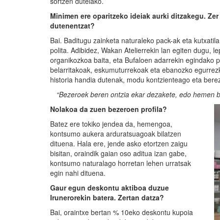
sortzen dutelako.
Minimen
ere oparitzeko ideiak aurki
ditzakegu
. Ze
dutenentzat?
Bai. Baditugu zainketa naturaleko pack-ak eta kutxatil
polita. Adibidez, Wakan Atelierrekin lan egiten dugu, l
organikozkoa baita, eta Bufaloen adarrekin egindako p
belarritakoak, eskumuturrekoak eta ebanozko egurrezk
historia handia dutenak, modu kontzienteago eta bere
“Bezeroek beren ontzia ekar dezakete, edo hemen be
Nolakoa da zuen bezeroen profila?
Batez ere tokiko jendea da, hemengoa,
kontsumo aukera arduratsuagoak bilatzen
dituena. Hala ere, jende asko etortzen zaigu
bisitan, oraindik gaian oso aditua izan gabe,
kontsumo naturalago horretan lehen urratsak
egin nahi dituena.
Gaur egun deskontu aktiboa duzue
Irunerorekin
batera. Zertan datza?
Bai, oraintxe bertan % 10eko deskontu kupoia