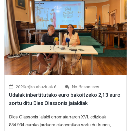
2026(e)ko abuztuak 6
No Responses
Udalak inbertitutako euro bakoitzeko 2,13 euro
sortu ditu Dies Oiassonis jaialdiak
Dies Oiassonis jaialdi erromatarraren XVI. edizioak
884.934 euroko jarduera ekonomikoa sortu du Irunen,