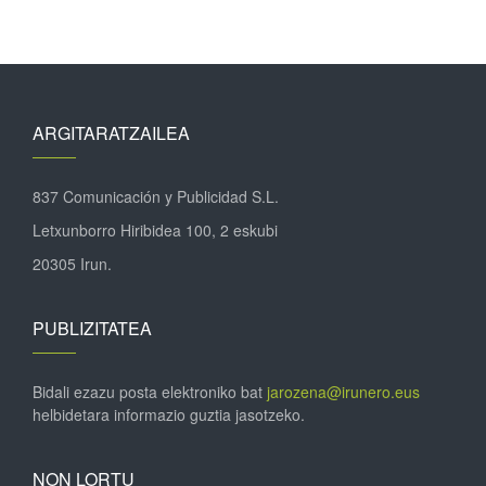
ARGITARATZAILEA
837 Comunicación y Publicidad S.L.
Letxunborro Hiribidea 100, 2 eskubi
20305 Irun.
PUBLIZITATEA
Bidali ezazu posta elektroniko bat
jarozena@irunero.eus
helbidetara informazio guztia jasotzeko.
NON LORTU