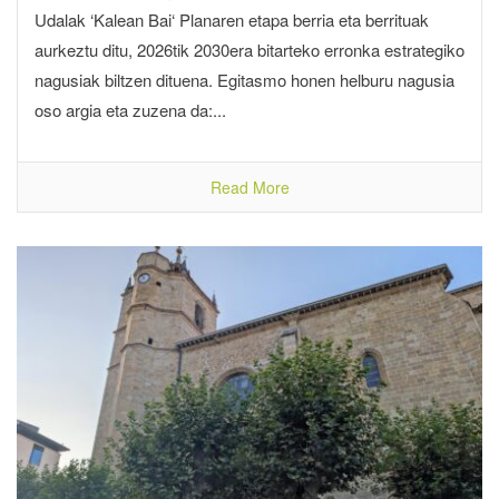
Udalak ‘Kalean Bai‘ Planaren etapa berria eta berrituak
aurkeztu ditu, 2026tik 2030era bitarteko erronka estrategiko
nagusiak biltzen dituena. Egitasmo honen helburu nagusia
oso argia eta zuzena da:...
Read More