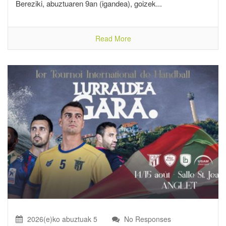
Bereziki, abuztuaren 9an (igandea), goizek...
Read More
2026(e)ko abuztuak 5
No Responses