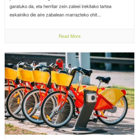
garatuko da, eta herritar zein zaleei irekitako tartea
eskainiko die aire zabalean marrazteko ohit...
Read More