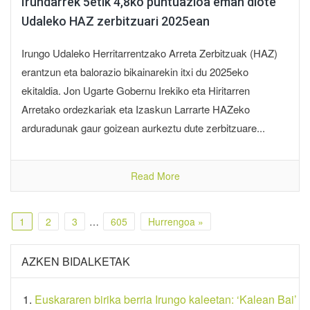
Irundarrek 5etik 4,8ko puntuazioa eman diote
Udaleko HAZ zerbitzuari 2025ean
Irungo Udaleko Herritarrentzako Arreta Zerbitzuak (HAZ)
erantzun eta balorazio bikainarekin itxi du 2025eko
ekitaldia. Jon Ugarte Gobernu Irekiko eta Hiritarren
Arretako ordezkariak eta Izaskun Larrarte HAZeko
arduradunak gaur goizean aurkeztu dute zerbitzuare...
Read More
1
2
3
…
605
Hurrengoa »
AZKEN BIDALKETAK
Euskararen birika berria Irungo kaleetan: ‘Kalean Bai’