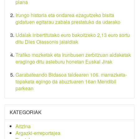
plana
Irungo historia eta ondarea ezagutzeko bisita
gidatuen egitarau zabala prestatuko da udarako
Udalak inbertitutako euro bakoitzeko 2,13 euro sortu
ditu Dies Oiassonis jaialdiak
Trafiko mozketak eta Irunbusen zerbitzuan aldaketak
eragingo ditu asteburu honetan Euskal Jirak
Garabateando Bidasoa taldearen 106. marrazketa-
topaketa egingo da abuztuaren 16an Mendibil
parkean
KATEGORIAK
Aitzina
Argazki-erreportajea