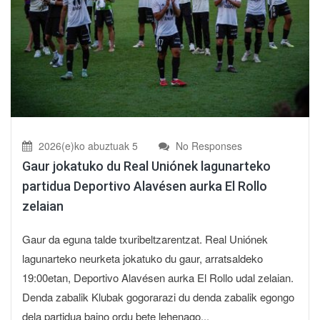
2026(e)ko abuztuak 5
No Responses
Gaur jokatuko du Real Uniónek lagunarteko
partidua Deportivo Alavésen aurka El Rollo
zelaian
Gaur da eguna talde txuribeltzarentzat. Real Uniónek
lagunarteko neurketa jokatuko du gaur, arratsaldeko
19:00etan, Deportivo Alavésen aurka El Rollo udal zelaian.
Denda zabalik Klubak gogorarazi du denda zabalik egongo
dela partidua baino ordu bete lehenago...