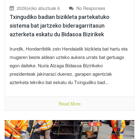
2026(e)ko abuztuak 6
No Responses
Txingudiko badian bizikleta partekatuko
sistema bat jartzeko bideragarritasun
azterketa eskatu du Bidasoa Bizirikek
Irundik, Hondarribitik zein Hendaiatik bizikleta bat hartu eta
mugaren beste aldean uzteko aukera urrats bat gertuago
egon daiteke. Nuria Alzaga Bidasoa Bizirikeko
presidenteak jakinarazi duenez, garapen agentziak
azterketa tekniko bat eskatu du Txingudiko bad...
Read More