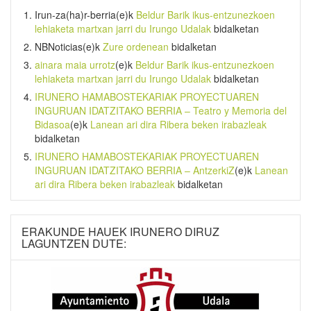
Irun-za(ha)r-berria
(e)k
Beldur Barik ikus-entzunezkoen
lehiaketa martxan jarri du Irungo Udalak
bidalketan
NBNoticias
(e)k
Zure ordenean
bidalketan
ainara maia urrotz
(e)k
Beldur Barik ikus-entzunezkoen
lehiaketa martxan jarri du Irungo Udalak
bidalketan
IRUNERO HAMABOSTEKARIAK PROYECTUAREN
INGURUAN IDATZITAKO BERRIA – Teatro y Memoria del
Bidasoa
(e)k
Lanean ari dira Ribera beken irabazleak
bidalketan
IRUNERO HAMABOSTEKARIAK PROYECTUAREN
INGURUAN IDATZITAKO BERRIA – AntzerkiZ
(e)k
Lanean
ari dira Ribera beken irabazleak
bidalketan
ERAKUNDE HAUEK IRUNERO DIRUZ
LAGUNTZEN DUTE: