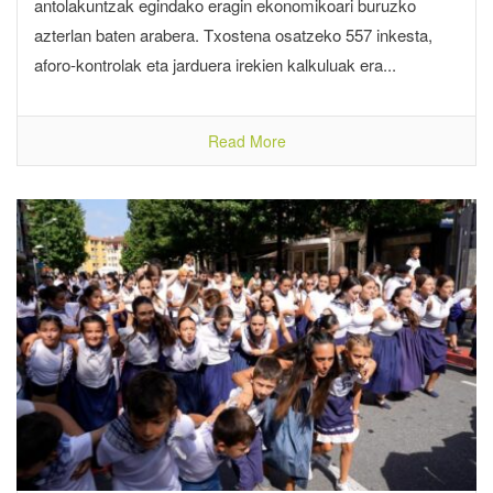
antolakuntzak egindako eragin ekonomikoari buruzko
azterlan baten arabera. Txostena osatzeko 557 inkesta,
aforo-kontrolak eta jarduera irekien kalkuluak era...
Read More