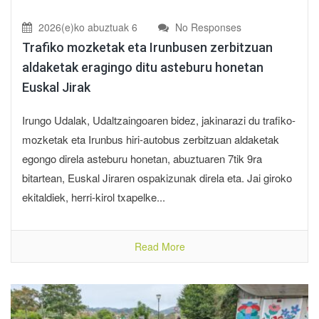
2026(e)ko abuztuak 6
No Responses
Trafiko mozketak eta Irunbusen zerbitzuan
aldaketak eragingo ditu asteburu honetan
Euskal Jirak
Irungo Udalak, Udaltzaingoaren bidez, jakinarazi du trafiko-
mozketak eta Irunbus hiri-autobus zerbitzuan aldaketak
egongo direla asteburu honetan, abuztuaren 7tik 9ra
bitartean, Euskal Jiraren ospakizunak direla eta. Jai giroko
ekitaldiek, herri-kirol txapelke...
Read More