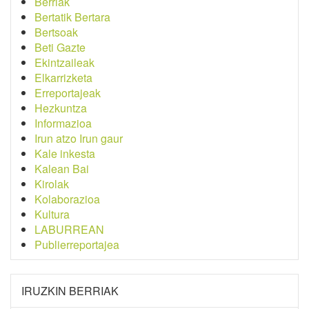
Berriak
Bertatik Bertara
Bertsoak
Beti Gazte
Ekintzaileak
Elkarrizketa
Erreportajeak
Hezkuntza
Informazioa
Irun atzo Irun gaur
Kale inkesta
Kalean Bai
Kirolak
Kolaborazioa
Kultura
LABURREAN
Publierreportajea
IRUZKIN BERRIAK