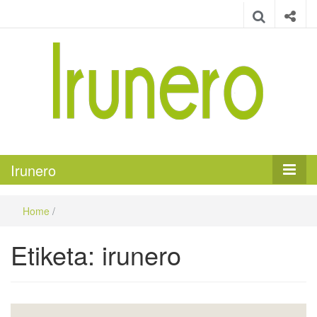
Irunero
Irungo euskarazko aldizkaria
Irunero
Home
/
Etiketa:
irunero