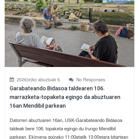
2026(e)ko abuztuak 6
No Responses
Garabateando Bidasoa taldearen 106.
marrazketa-topaketa egingo da abuztuaren
16an Mendibil parkean
Datorren abuztuaren 16an, USK-Garabateando Bidasoa
taldeak bere 106. topaketa egingo du Irungo Mendibil
parkean. Ekimena goizeko 11:00etatik 13:00etara bitartean