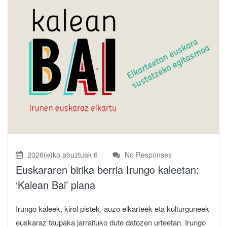
2026(e)ko abuztuak 6
No Responses
Euskararen birika berria Irungo kaleetan:
‘Kalean Bai’ plana
Irungo kaleek, kirol pistek, auzo elkarteek eta kulturguneek
euskaraz taupaka jarraituko dute datozen urteetan. Irungo