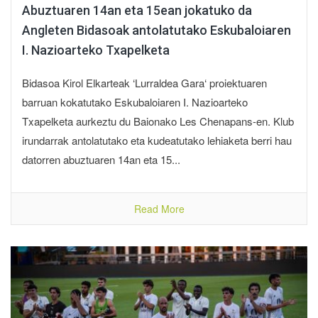
Abuztuaren 14an eta 15ean jokatuko da
Angleten Bidasoak antolatutako Eskubaloiaren
I. Nazioarteko Txapelketa
Bidasoa Kirol Elkarteak ‘Lurraldea Gara‘ proiektuaren
barruan kokatutako Eskubaloiaren I. Nazioarteko
Txapelketa aurkeztu du Baionako Les Chenapans-en. Klub
irundarrak antolatutako eta kudeatutako lehiaketa berri hau
datorren abuztuaren 14an eta 15...
Read More