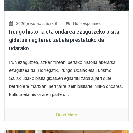
2026(e)ko abuztuak 6
No Responses
Irungo historia eta ondarea ezagutzeko bisita
gidatuen egitarau zabala prestatuko da
udarako
Irun ezagutzea, azken finean, bertako historia aberatsa
ezagutzea da. Horregatik, Irungo Udalak eta Turismo
Sailak udako bisita gidatuen egitarau zabala jarri dute
berriro ere martxan, herritarrei zein bisitariei hiriko ondarea,
kultura eta historiaren parte d...
Read More