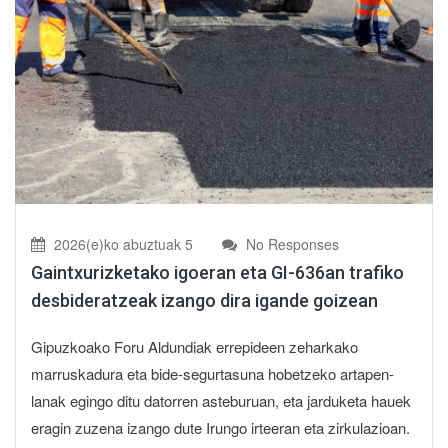
2026(e)ko abuztuak 5
No Responses
Gaintxurizketako igoeran eta GI-636an trafiko
desbideratzeak izango dira igande goizean
Gipuzkoako Foru Aldundiak errepideen zeharkako
marruskadura eta bide-segurtasuna hobetzeko artapen-
lanak egingo ditu datorren asteburuan, eta jarduketa hauek
eragin zuzena izango dute Irungo irteeran eta zirkulazioan.