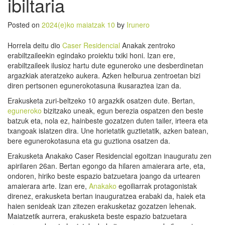
ibiltaria
Posted on
2024(e)ko maiatzak 10
by
Irunero
Horrela deitu dio
Caser Residencial
Anakak zentroko
erabiltzaileekin egindako proiektu txiki honi. Izan ere,
erabiltzaileek ilusioz hartu dute eguneroko une desberdinetan
argazkiak ateratzeko aukera. Azken helburua zentroetan bizi
diren pertsonen egunerokotasuna ikusaraztea izan da.
Erakusketa zuri-beltzeko 10 argazkik osatzen dute. Bertan,
eguneroko
bizitzako uneak, egun berezia ospatzen den beste
batzuk eta, nola ez, hainbeste gozatzen duten tailer, irteera eta
txangoak islatzen dira. Une horietatik guztietatik, azken batean,
bere egunerokotasuna eta gu guztiona osatzen da.
Erakusketa Anakako Caser Residencial egoitzan inauguratu zen
apirilaren 26an. Bertan egongo da hilaren amaierara arte, eta,
ondoren, hiriko beste espazio batzuetara joango da urtearen
amaierara arte. Izan ere,
Anakako
egoiliarrak protagonistak
direnez, erakusketa bertan inauguratzea erabaki da, haiek eta
haien senideak izan zitezen erakusketaz gozatzen lehenak.
Maiatzetik aurrera, erakusketa beste espazio batzuetara