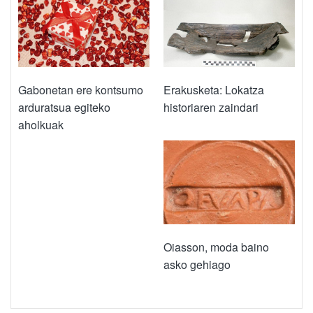
Gabonetan ere kontsumo
Erakusketa: Lokatza
arduratsua egiteko
historiaren zaindari
aholkuak
Oiasson, moda baino
asko gehiago