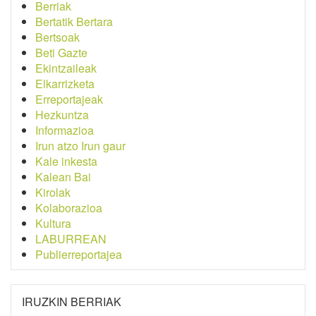
Berriak
Bertatik Bertara
Bertsoak
Beti Gazte
Ekintzaileak
Elkarrizketa
Erreportajeak
Hezkuntza
Informazioa
Irun atzo Irun gaur
Kale inkesta
Kalean Bai
Kirolak
Kolaborazioa
Kultura
LABURREAN
Publierreportajea
IRUZKIN BERRIAK