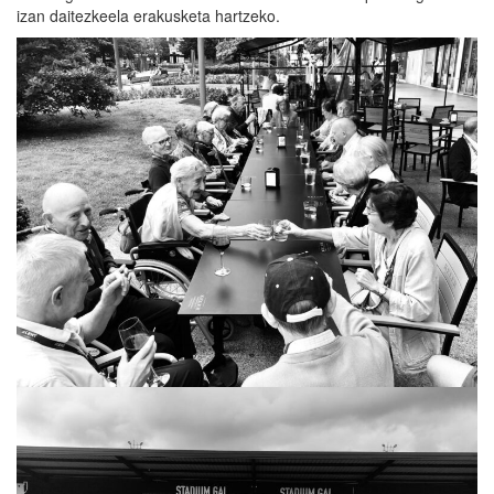
izan daitezkeela erakusketa hartzeko.