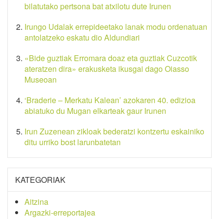
bilatutako pertsona bat atxilotu dute Irunen
Irungo Udalak errepideetako lanak modu ordenatuan
antolatzeko eskatu dio Aldundiari
«Bide guztiak Erromara doaz eta guztiak Cuzcotik
ateratzen dira» erakusketa ikusgai dago Oiasso
Museoan
‘Braderie – Merkatu Kalean’ azokaren 40. edizioa
abiatuko du Mugan elkarteak gaur Irunen
Irun Zuzenean zikloak bederatzi kontzertu eskainiko
ditu urriko bost larunbatetan
KATEGORIAK
Aitzina
Argazki-erreportajea