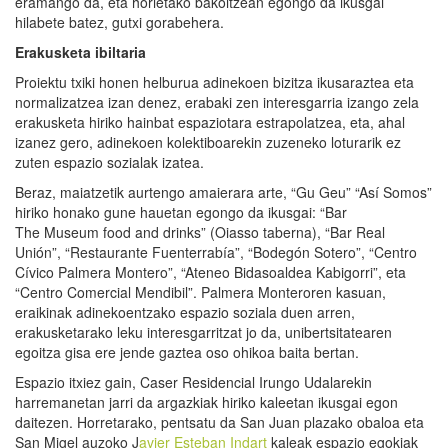
eramango da, eta horietako bakoitzean egongo da ikusgai
hilabete batez, gutxi gorabehera.
Erakusketa ibiltaria
Proiektu txiki honen helburua adinekoen bizitza ikusaraztea eta
normalizatzea izan denez, erabaki zen interesgarria izango zela
erakusketa hiriko hainbat espaziotara estrapolatzea, eta, ahal
izanez gero, adinekoen kolektiboarekin zuzeneko loturarik ez
zuten espazio sozialak izatea.
Beraz, maiatzetik aurtengo amaierara arte, “Gu Geu” “Así Somos”
hiriko honako gune hauetan egongo da ikusgai: “Bar
The Museum food and drinks” (Oiasso taberna), “Bar Real
Unión”, “Restaurante Fuenterrabía”, “Bodegón Sotero”, “Centro
Cívico Palmera Montero”, “Ateneo Bidasoaldea Kabigorri”, eta
“Centro Comercial Mendibil”. Palmera Monteroren kasuan,
eraikinak adinekoentzako espazio soziala duen arren,
erakusketarako leku interesgarritzat jo da, unibertsitatearen
egoitza gisa ere jende gaztea oso ohikoa baita bertan.
Espazio itxiez gain, Caser Residencial Irungo Udalarekin
harremanetan jarri da argazkiak hiriko kaleetan ikusgai egon
daitezen. Horretarako, pentsatu da San Juan plazako obaloa eta
San Migel auzoko J
avier Esteban Indart
kaleak espazio egokiak