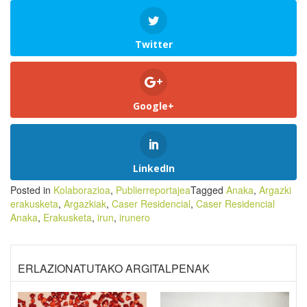
Twitter
Google+
LinkedIn
Posted in
Kolaborazioa
,
Publierreportajea
Tagged
Anaka
,
Argazki
erakusketa
,
Argazkiak
,
Caser Residencial
,
Caser Residencial
Anaka
,
Erakusketa
,
irun
,
irunero
ERLAZIONATUTAKO ARGITALPENAK