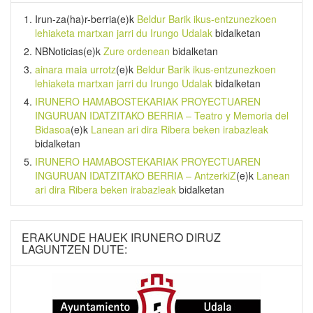
Irun-za(ha)r-berria
(e)k
Beldur Barik ikus-entzunezkoen
lehiaketa martxan jarri du Irungo Udalak
bidalketan
NBNoticias
(e)k
Zure ordenean
bidalketan
ainara maia urrotz
(e)k
Beldur Barik ikus-entzunezkoen
lehiaketa martxan jarri du Irungo Udalak
bidalketan
IRUNERO HAMABOSTEKARIAK PROYECTUAREN
INGURUAN IDATZITAKO BERRIA – Teatro y Memoria del
Bidasoa
(e)k
Lanean ari dira Ribera beken irabazleak
bidalketan
IRUNERO HAMABOSTEKARIAK PROYECTUAREN
INGURUAN IDATZITAKO BERRIA – AntzerkiZ
(e)k
Lanean
ari dira Ribera beken irabazleak
bidalketan
ERAKUNDE HAUEK IRUNERO DIRUZ
LAGUNTZEN DUTE: