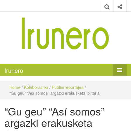
Irunero
Irungo euskarazko aldizkaria
Irunero
Home
/
Kolaborazioa
/
Publierreportajea
/
“Gu geu” “Así somos” argazki erakusketa ibiltaria
“Gu geu” “Así somos”
argazki erakusketa