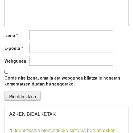
Izena
*
E-posta
*
Webgunea
Gorde nire izena, emaila eta webgunea bilatzaile honetan
komentatzen dudan hurrengorako.
AZKEN BIDALKETAK
Identifikazio biometrikoko sistema berriari esker