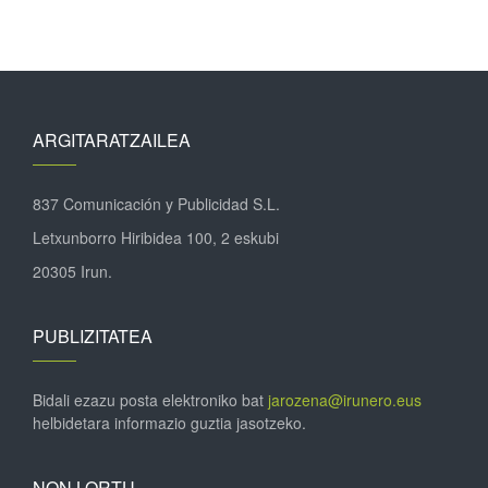
ARGITARATZAILEA
837 Comunicación y Publicidad S.L.
Letxunborro Hiribidea 100, 2 eskubi
20305 Irun.
PUBLIZITATEA
Bidali ezazu posta elektroniko bat
jarozena@irunero.eus
helbidetara informazio guztia jasotzeko.
NON LORTU