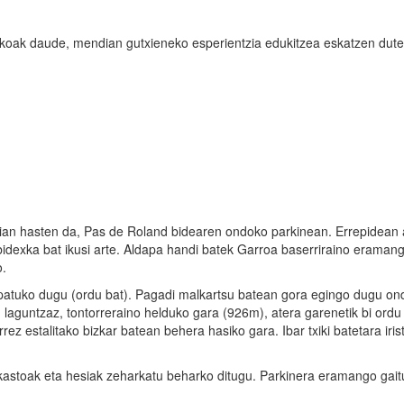
knikoak daude, mendian gutxieneko esperientzia edukitzea eskatzen dut
rrian hasten da, Pas de Roland bidearen ondoko parkinean. Errepidean 
bidexka bat ikusi arte. Aldapa handi batek Garroa baserriraino eramang
o.
topatuko dugu (ordu bat). Pagadi malkartsu batean gora egingo dugu on
n laguntzaz, tontorreraino helduko gara (926m), atera garenetik bi ordu 
ez estalitako bizkar batean behera hasiko gara. Ibar txiki batetara iris
ekastoak eta hesiak zeharkatu beharko ditugu. Parkinera eramango gai