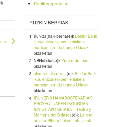
ek
Publierreportajea
IRUZKIN BERRIAK
Irun-za(ha)r-berria
(e)k
Beldur Barik
ioak
ikus-entzunezkoen lehiaketa
martxan jarri du Irungo Udalak
bidalketan
NBNoticias
(e)k
Zure ordenean
bidalketan
ainara maia urrotz
(e)k
Beldur Barik
ikus-entzunezkoen lehiaketa
martxan jarri du Irungo Udalak
bidalketan
IRUNERO HAMABOSTEKARIAK
PROYECTUAREN INGURUAN
IDATZITAKO BERRIA – Teatro y
Memoria del Bidasoa
(e)k
Lanean
ari dira Ribera beken irabazleak
bidalketan