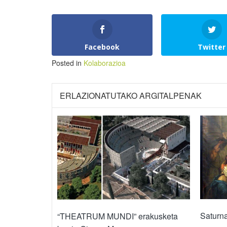
Facebook
Twitter
Posted in
Kolaborazioa
ERLAZIONATUTAKO ARGITALPENAK
Saturna
“THEATRUM MUNDI” erakusketa