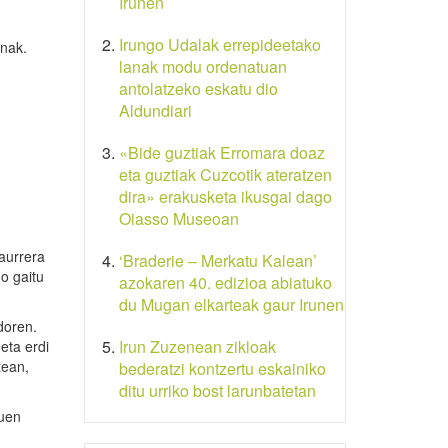
Irunen
Irungo Udalak errepideetako
enak.
lanak modu ordenatuan
antolatzeko eskatu dio
Aldundiari
«Bide guztiak Erromara doaz
eta guztiak Cuzcotik ateratzen
dira» erakusketa ikusgai dago
Oiasso Museoan
aurrera
‘Braderie – Merkatu Kalean’
o gaitu
azokaren 40. edizioa abiatuko
du Mugan elkarteak gaur Irunen
doren.
Irun Zuzenean zikloak
eta erdi
tean,
bederatzi kontzertu eskainiko
ditu urriko bost larunbatetan
tuen