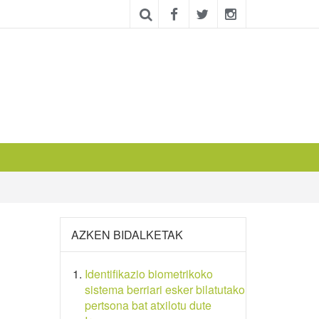
AZKEN BIDALKETAK
Identifikazio biometrikoko
sistema berriari esker bilatutako
pertsona bat atxilotu dute