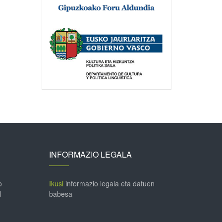
INFORMAZIO LEGALA
o
Ikusi
informazio legala eta datuen
l
babesa