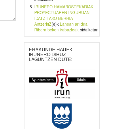
IRUNERO HAMABOSTEKARIAK
PROYECTUAREN INGURUAN
IDATZITAKO BERRIA –
AntzerkiZ
(e)k
Lanean ari dira
Ribera beken irabazleak
bidalketan
ERAKUNDE HAUEK
IRUNERO DIRUZ
LAGUNTZEN DUTE: