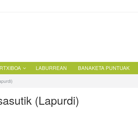
RTXIBOA
LABURREAN
BANAKETA PUNTUAK
apurdi)
asutik (Lapurdi)