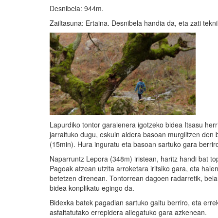
Desnibela: 944m.
Zailtasuna: Ertaina. Desnibela handia da, eta zati te
Lapurdiko tontor garaienera igotzeko bidea Itsasu he
jarraituko dugu, eskuin aldera basoan murgiltzen den 
(15min). Hura inguratu eta basoan sartuko gara berrir
Naparruntz Lepora (348m) iristean, haritz handi bat 
Pagoak atzean utzita arroketara iritsiko gara, eta haie
betetzen direnean. Tontorrean dagoen radarretik, belarr
bidea konplikatu egingo da.
Bidexka batek pagadian sartuko gaitu berriro, eta err
asfaltatutako errepidera ailegatuko gara azkenean.