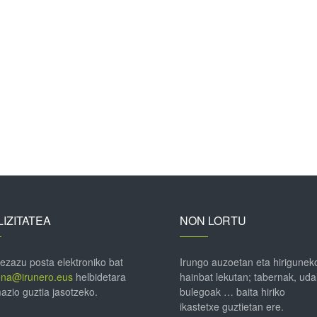
IZITATEA
NON LORTU
 ezazu posta elektroniko bat
Irungo auzoetan eta hirigunek
ena@irunero.eus
helbidetara
hainbat lekutan; tabernak, uda
azio guztia jasotzeko.
bulegoak … baita hiriko
ikastetxe guztietan ere.