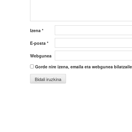
Izena
*
E-posta
*
Webgunea
Gorde nire izena, emaila eta webgunea bilatza