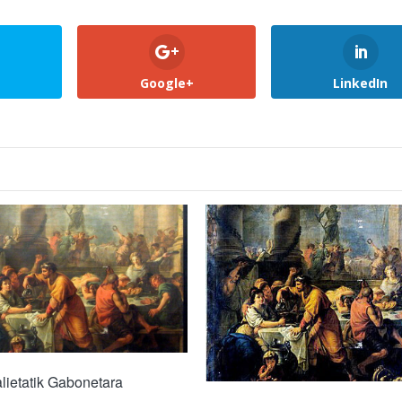
Google+
LinkedIn
lietatik Gabonetara