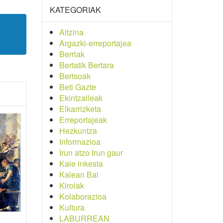
KATEGORIAK
Aitzina
Argazki-erreportajea
Berriak
Bertatik Bertara
Bertsoak
Beti Gazte
Ekintzaileak
Elkarrizketa
Erreportajeak
Hezkuntza
Informazioa
Irun atzo Irun gaur
Kale inkesta
Kalean Bai
Kirolak
Kolaborazioa
Kultura
LABURREAN