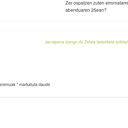
Zer ospatzen zuten erromatarr
abenduaren 25ean?
Jarraipena izango du Zelaia lasterketa solidar
 eremuak
*
markatuta daude