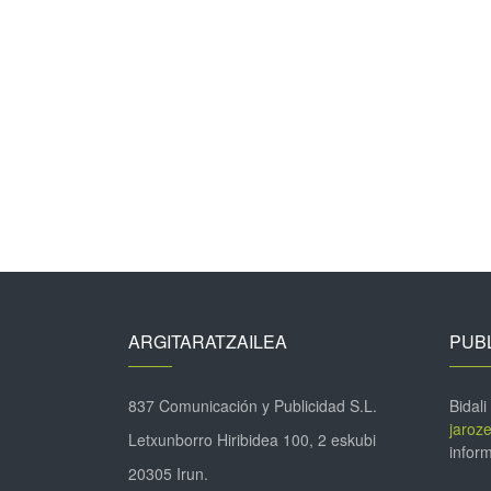
ARGITARATZAILEA
PUBL
837 Comunicación y Publicidad S.L.
Bidali
jaroz
Letxunborro Hiribidea 100, 2 eskubi
inform
20305 Irun.