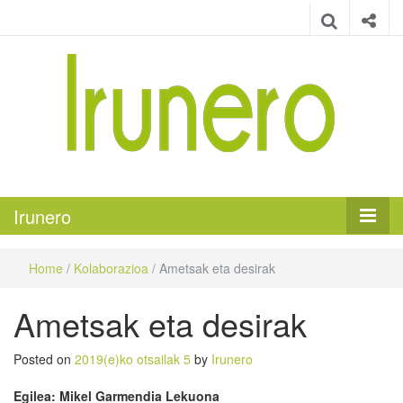
Irunero
Irungo euskarazko aldizkaria
Irunero
Home
/
Kolaborazioa
/
Ametsak eta desirak
Ametsak eta desirak
Posted on
2019(e)ko otsailak 5
by
Irunero
Egilea: Mikel Garmendia Lekuona