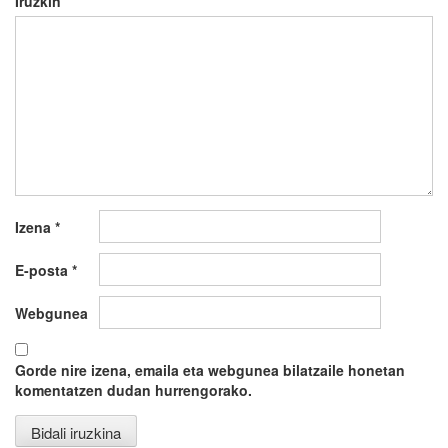
Iruzkin
Izena
*
E-posta
*
Webgunea
Gorde nire izena, emaila eta webgunea bilatzaile honetan
komentatzen dudan hurrengorako.