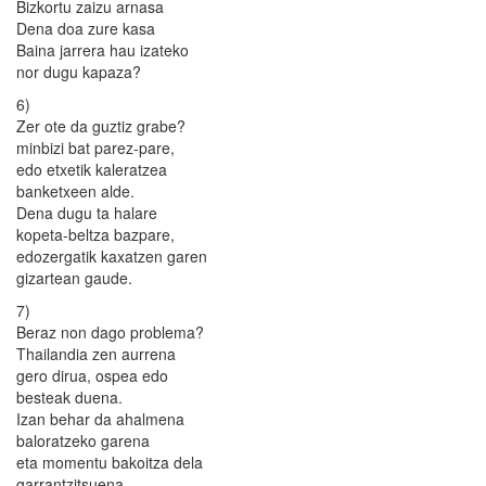
Bizkortu zaizu arnasa
Dena doa zure kasa
Baina jarrera hau izateko
nor dugu kapaza?
6)
Zer ote da guztiz grabe?
minbizi bat parez-pare,
edo etxetik kaleratzea
banketxeen alde.
Dena dugu ta halare
kopeta-beltza bazpare,
edozergatik kaxatzen garen
gizartean gaude.
7)
Beraz non dago problema?
Thailandia zen aurrena
gero dirua, ospea edo
besteak duena.
Izan behar da ahalmena
baloratzeko garena
eta momentu bakoitza dela
garrantzitsuena.