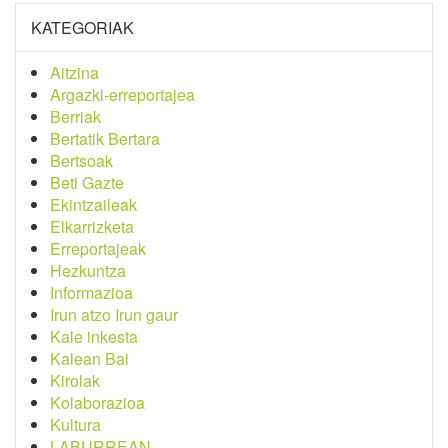
KATEGORIAK
Aitzina
Argazki-erreportajea
Berriak
Bertatik Bertara
Bertsoak
Beti Gazte
Ekintzaileak
Elkarrizketa
Erreportajeak
Hezkuntza
Informazioa
Irun atzo Irun gaur
Kale inkesta
Kalean Bai
Kirolak
Kolaborazioa
Kultura
LABURREAN