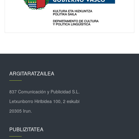
ARGITARATZAILEA
837 Comunicación y Publicidad S.L.
Letxunborro Hiribidea 100, 2 eskubi
20305 Irun.
PUBLIZITATEA