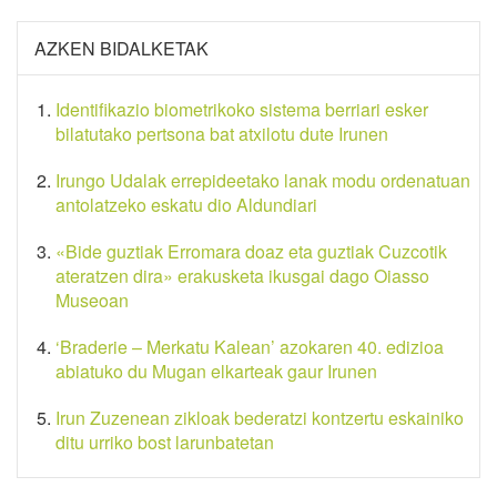
AZKEN BIDALKETAK
Identifikazio biometrikoko sistema berriari esker
bilatutako pertsona bat atxilotu dute Irunen
Irungo Udalak errepideetako lanak modu ordenatuan
antolatzeko eskatu dio Aldundiari
«Bide guztiak Erromara doaz eta guztiak Cuzcotik
ateratzen dira» erakusketa ikusgai dago Oiasso
Museoan
‘Braderie – Merkatu Kalean’ azokaren 40. edizioa
abiatuko du Mugan elkarteak gaur Irunen
Irun Zuzenean zikloak bederatzi kontzertu eskainiko
ditu urriko bost larunbatetan