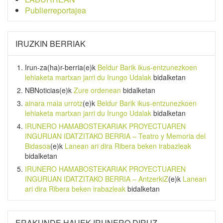
Publierreportajea
IRUZKIN BERRIAK
Irun-za(ha)r-berria
(e)k
Beldur Barik ikus-entzunezkoen
lehiaketa martxan jarri du Irungo Udalak
bidalketan
NBNoticias
(e)k
Zure ordenean
bidalketan
ainara maia urrotz
(e)k
Beldur Barik ikus-entzunezkoen
lehiaketa martxan jarri du Irungo Udalak
bidalketan
IRUNERO HAMABOSTEKARIAK PROYECTUAREN
INGURUAN IDATZITAKO BERRIA – Teatro y Memoria del
Bidasoa
(e)k
Lanean ari dira Ribera beken irabazleak
bidalketan
IRUNERO HAMABOSTEKARIAK PROYECTUAREN
INGURUAN IDATZITAKO BERRIA – AntzerkiZ
(e)k
Lanean
ari dira Ribera beken irabazleak
bidalketan
ERAKUNDE HAUEK IRUNERO DIRUZ