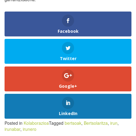
Facebook
Twitter
Google+
LinkedIn
Posted in
Kolaborazioa
Tagged
bertsoak
,
Bertsolaritza
,
irun
,
irunabar
,
irunero