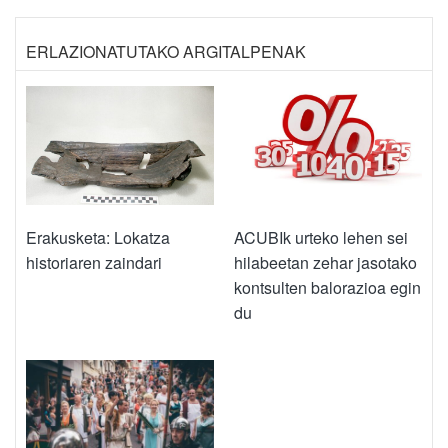
ERLAZIONATUTAKO ARGITALPENAK
Erakusketa: Lokatza
ACUBIk urteko lehen sei
historiaren zaindari
hilabeetan zehar jasotako
kontsulten balorazioa egin
du