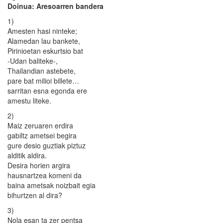
Doinua: Aresoarren bandera
1)
Amesten hasi ninteke;
Alamedan lau bankete,
Pirinioetan eskurtsio bat
-Udan baliteke-,
Thailandian astebete,
pare bat milioi billete…
sarritan esna egonda ere
amestu liteke.
2)
Maiz zeruaren erdira
gabiltz ametsei begira
gure desio guztiak piztuz
alditik aldira.
Desira horien argira
hausnartzea komeni da
baina ametsak noizbait egia
bihurtzen al dira?
3)
Nola esan ta zer pentsa