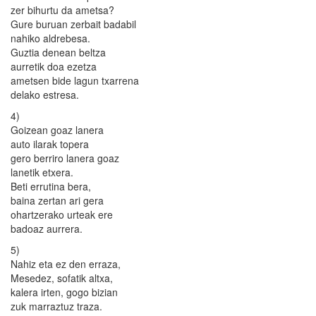
zer bihurtu da ametsa?
Gure buruan zerbait badabil
nahiko aldrebesa.
Guztia denean beltza
aurretik doa ezetza
ametsen bide lagun txarrena
delako estresa.
4)
Goizean goaz lanera
auto ilarak topera
gero berriro lanera goaz
lanetik etxera.
Beti errutina bera,
baina zertan ari gera
ohartzerako urteak ere
badoaz aurrera.
5)
Nahiz eta ez den erraza,
Mesedez, sofatik altxa,
kalera irten, gogo bizian
zuk marraztuz traza.