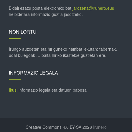
Bidali ezazu posta elektroniko bat
jarozena@irunero.eus
helbidetara informazio guztia jasotzeko.
NON LORTU
Irungo auzoetan eta hiriguneko hainbat lekutan; tabernak,
udal bulegoak … baita hiriko ikastetxe guztietan ere.
INFORMAZIO LEGALA
Ikusi
informazio legala eta datuen babesa
Creative Commons 4.0 BY-SA 2026
Irunero