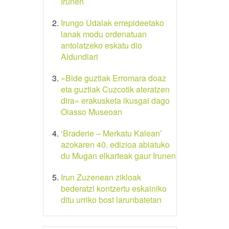
Irunen
Irungo Udalak errepideetako
lanak modu ordenatuan
antolatzeko eskatu dio
Aldundiari
«Bide guztiak Erromara doaz
eta guztiak Cuzcotik ateratzen
dira» erakusketa ikusgai dago
Oiasso Museoan
‘Braderie – Merkatu Kalean’
azokaren 40. edizioa abiatuko
du Mugan elkarteak gaur Irunen
Irun Zuzenean zikloak
bederatzi kontzertu eskainiko
ditu urriko bost larunbatetan