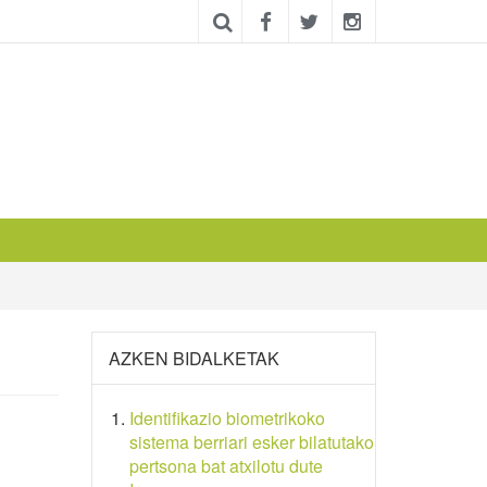
AZKEN BIDALKETAK
Identifikazio biometrikoko
sistema berriari esker bilatutako
pertsona bat atxilotu dute