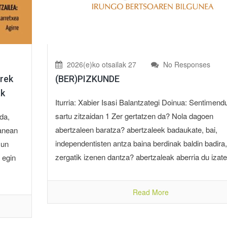
2026(e)ko otsailak 27
No Responses
(BER)PIZKUNDE
rrek
ak
Iturria: Xabier Isasi Balantzategi Doinua: Sentimend
sartu zitzaidan 1 Zer gertatzen da? Nola dagoen
da,
abertzaleen baratza? abertzaleek badaukate, bai,
lanean
independentisten antza baina berdinak baldin badira,
zun
zergatik izenen dantza? abertzaleak aberria du izate
 egin
Read More