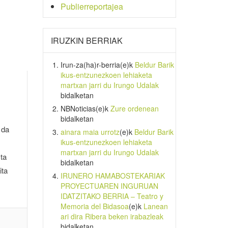
Publierreportajea
IRUZKIN BERRIAK
Irun-za(ha)r-berria
(e)k
Beldur Barik
ikus-entzunezkoen lehiaketa
martxan jarri du Irungo Udalak
bidalketan
NBNoticias
(e)k
Zure ordenean
bidalketan
 da
ainara maia urrotz
(e)k
Beldur Barik
ikus-entzunezkoen lehiaketa
martxan jarri du Irungo Udalak
ta
bidalketan
ita
IRUNERO HAMABOSTEKARIAK
PROYECTUAREN INGURUAN
IDATZITAKO BERRIA – Teatro y
Memoria del Bidasoa
(e)k
Lanean
ari dira Ribera beken irabazleak
bidalketan