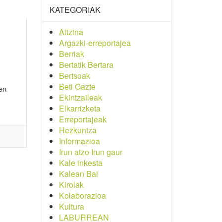
KATEGORIAK
Aitzina
Argazki-erreportajea
Berriak
Bertatik Bertara
Bertsoak
Beti Gazte
en
Ekintzaileak
Elkarrizketa
Erreportajeak
Hezkuntza
Informazioa
Irun atzo Irun gaur
Kale inkesta
Kalean Bai
Kirolak
Kolaborazioa
Kultura
LABURREAN