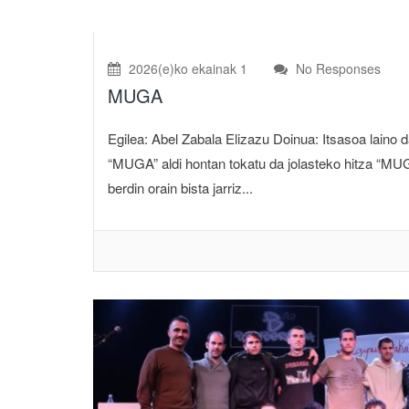
2026(e)ko ekainak 1
No Responses
MUGA
Egilea: Abel Zabala Elizazu Doinua: Itsasoa laino d
“MUGA” aldi hontan tokatu da jolasteko hitza “
berdin orain bista jarriz...