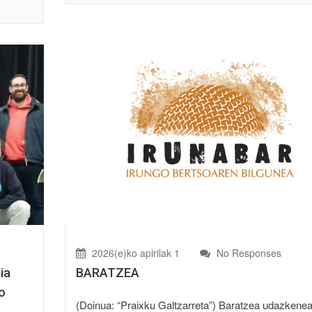
2026(e)ko apirilak 1
No Responses
BARATZEA
ia
o
(Doinua: “Praixku Galtzarreta”) Baratzea udazkenea