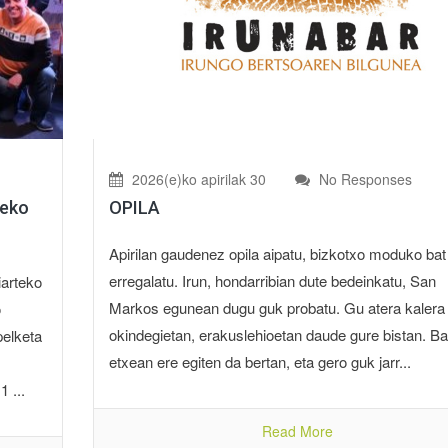
2026(e)ko apirilak 30
No Responses
OPILA
teko
Apirilan gaudenez opila aipatu, bizkotxo moduko bat
erregalatu. Irun, hondarribian dute bedeinkatu, San
iarteko
Markos egunean dugu guk probatu. Gu atera kalera 
o
okindegietan, erakuslehioetan daude gure bistan. Ba
pelketa
etxean ere egiten da bertan, eta gero guk jarr...
 ...
Read More