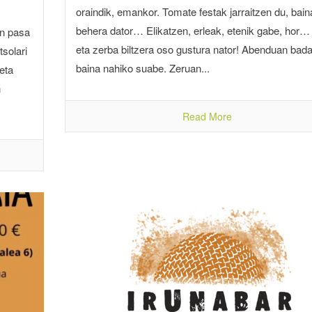
oraindik, emankor. Tomate festak jarraitzen du, bain
behera dator… Elikatzen, erleak, etenik gabe, hor…
en pasa
eta zerba biltzera oso gustura nator! Abenduan bada
solari
baina nahiko suabe. Zeruan...
eta
n
Read More