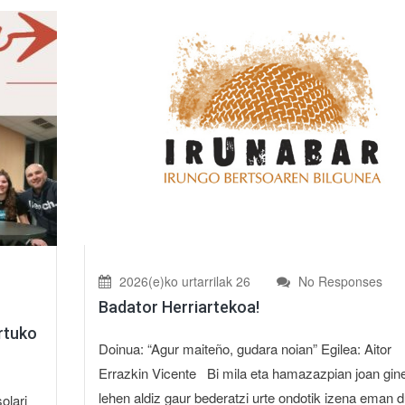
2026(e)ko urtarrilak 26
No Responses
Badator Herriartekoa!
rtuko
Doinua: “Agur maiteño, gudara noian” Egilea: Aitor
Errazkin Vicente Bi mila eta hamazazpian joan gin
lehen aldiz gaur bederatzi urte ondotik izena eman 
olari