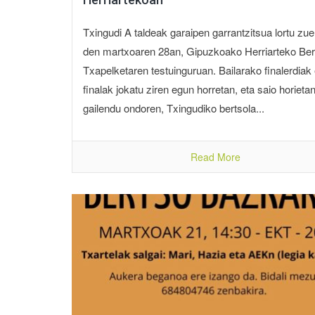
Txingudi A taldeak garaipen garrantzitsua lortu zu
den martxoaren 28an, Gipuzkoako Herriarteko Bert
Txapelketaren testuinguruan. Bailarako finalerdiak 
finalak jokatu ziren egun horretan, eta saio horieta
gailendu ondoren, Txingudiko bertsola...
Read More