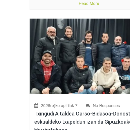
Read More
2026(e)ko apirilak 7
No Responses
Txingudi A taldea Oarso-Bidasoa-Donost
eskualdeko txapeldun izan da Gipuzkoak
Herriartekoan