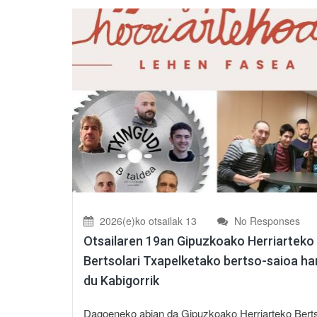
2026(e)ko otsailak 13
No Responses
Otsailaren 19an Gipuzkoako Herriarteko
Bertsolari Txapelketako bertso-saioa ha
du Kabigorrik
Dagoeneko abian da Gipuzkoako Herriarteko Berts