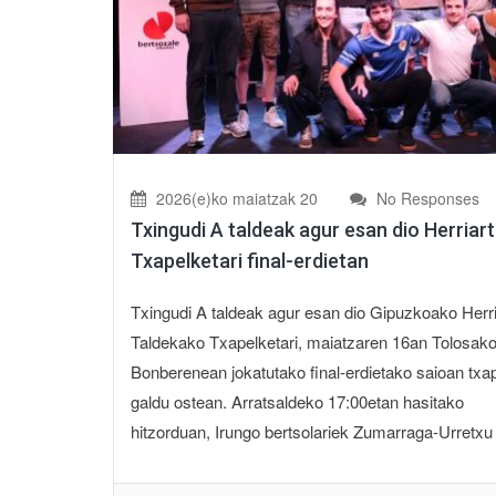
2026(e)ko maiatzak 20
No Responses
Txingudi A taldeak agur esan dio Herriar
Txapelketari final-erdietan
Txingudi A taldeak agur esan dio Gipuzkoako Herr
Taldekako Txapelketari, maiatzaren 16an Tolosak
Bonberenean jokatutako final-erdietako saioan txa
galdu ostean. Arratsaldeko 17:00etan hasitako
hitzorduan, Irungo bertsolariek Zumarraga-Urretxu 1