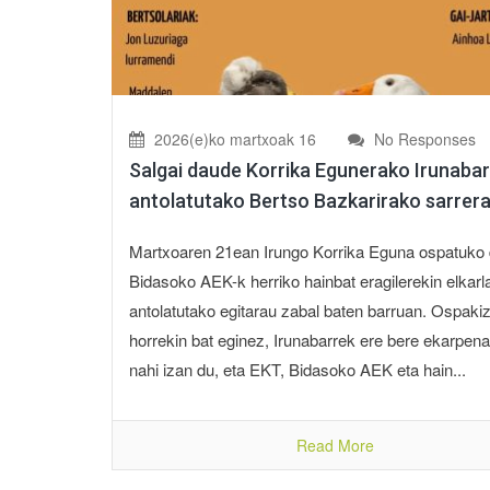
2026(e)ko martxoak 16
No Responses
Salgai daude Korrika Egunerako Irunaba
antolatutako Bertso Bazkarirako sarrer
Martxoaren 21ean Irungo Korrika Eguna ospatuko 
Bidasoko AEK-k herriko hainbat eragilerekin elkar
antolatutako egitarau zabal baten barruan. Ospaki
horrekin bat eginez, Irunabarrek ere bere ekarpena
nahi izan du, eta EKT, Bidasoko AEK eta hain...
Read More