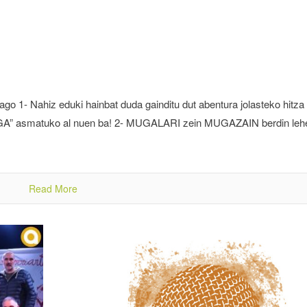
ago 1- Nahiz eduki hainbat duda gainditu dut abentura jolasteko hitza
MUGA” asmatuko al nuen ba! 2- MUGALARI zein MUGAZAIN berdin leh
Read More