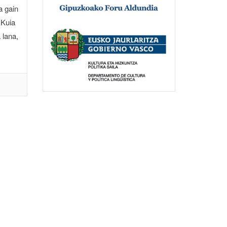
a gain
 Kuia
 lana,