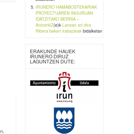
IRUNERO HAMABOSTEKARIAK
PROYECTUAREN INGURUAN
IDATZITAKO BERRIA –
AntzerkiZ
(e)k
Lanean ari dira
Ribera beken irabazleak
bidalketan
ERAKUNDE HAUEK
IRUNERO DIRUZ
LAGUNTZEN DUTE:
n,