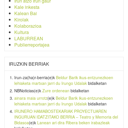
Irun atzo Irun gaur
Kale inkesta
Kalean Bai
Kirolak
Kolaborazioa
Kultura
LABURREAN
Publierreportajea
IRUZKIN BERRIAK
Irun-za(ha)r-berria
(e)k
Beldur Barik ikus-entzunezkoen
lehiaketa martxan jarri du Irungo Udalak
bidalketan
NBNoticias
(e)k
Zure ordenean
bidalketan
ainara maia urrotz
(e)k
Beldur Barik ikus-entzunezkoen
lehiaketa martxan jarri du Irungo Udalak
bidalketan
IRUNERO HAMABOSTEKARIAK PROYECTUAREN
INGURUAN IDATZITAKO BERRIA – Teatro y Memoria del
Bidasoa
(e)k
Lanean ari dira Ribera beken irabazleak