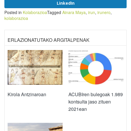
LinkedIn
Posted in
Kolaborazioa
Tagged
Ainara Maya
,
irun
,
irunero
,
kolaborazioa
ERLAZIONATUTAKO ARGITALPENAK
Kirola Antzinaroan
ACUBIren bulegoak 1.989
kontsulta jaso zituen
2021ean