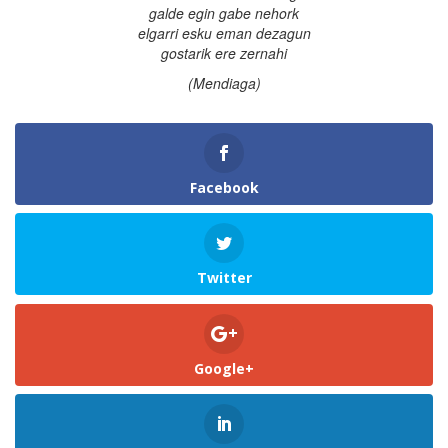
galde egin gabe nehork
elgarri esku eman dezagun
gostarik ere zernahi
(Mendiaga)
Facebook
Twitter
Google+