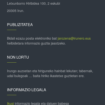
Letxunborro Hiribidea 100, 2 eskubi
20305 Irun.
PUBLIZITATEA
Bidali ezazu posta elektroniko bat
jarozena@irunero.eus
helbidetara informazio guztia jasotzeko.
NON LORTU
Irungo auzoetan eta hiriguneko hainbat lekutan; tabernak,
udal bulegoak … baita hiriko ikastetxe guztietan ere.
INFORMAZIO LEGALA
Ikusi
informazio legala eta datuen babesa