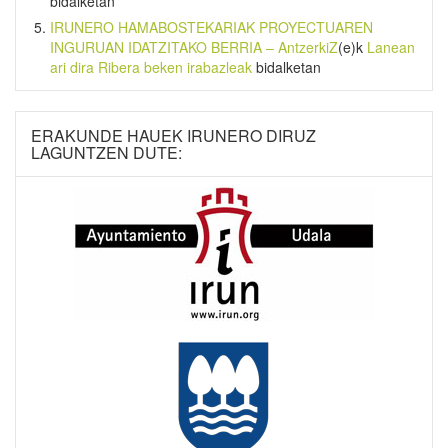
bidalketan
IRUNERO HAMABOSTEKARIAK PROYECTUAREN
INGURUAN IDATZITAKO BERRIA – AntzerkiZ
(e)k
Lanean
ari dira Ribera beken irabazleak
bidalketan
ERAKUNDE HAUEK IRUNERO DIRUZ
LAGUNTZEN DUTE: