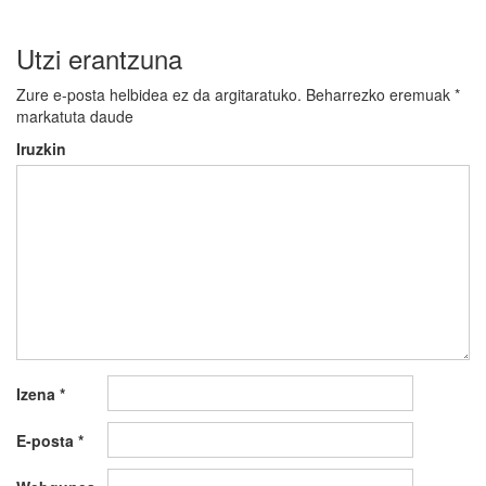
Utzi erantzuna
Zure e-posta helbidea ez da argitaratuko.
Beharrezko eremuak
*
markatuta daude
Iruzkin
Izena
*
E-posta
*