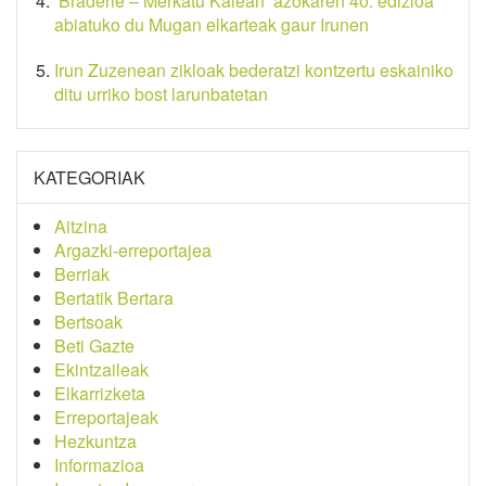
‘Braderie – Merkatu Kalean’ azokaren 40. edizioa
abiatuko du Mugan elkarteak gaur Irunen
Irun Zuzenean zikloak bederatzi kontzertu eskainiko
ditu urriko bost larunbatetan
KATEGORIAK
Aitzina
Argazki-erreportajea
Berriak
Bertatik Bertara
Bertsoak
Beti Gazte
Ekintzaileak
Elkarrizketa
Erreportajeak
Hezkuntza
Informazioa