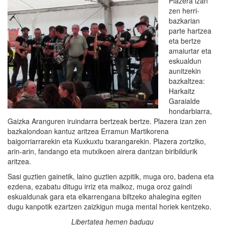
Plazera izan
zen herri-
bazkarian
parte hartzea
eta bertze
amaiurtar eta
eskualdun
aunitzekin
bazkaltzea:
Harkaitz
Garaialde
hondarbiarra,
Gaizka Aranguren iruindarra bertzeak bertze. Plazera izan zen
bazkalondoan kantuz aritzea Erramun Martikorena
baigorriarrarekin eta Kuxkuxtu txarangarekin. Plazera zortziko,
arin-arin, fandango eta mutxikoen airera dantzan biribildurik
aritzea.
Sasi guztien gainetik, laino guztien azpitik, muga oro, badena eta
ezdena, ezabatu ditugu irriz eta malkoz, muga oroz gaindi
eskualdunak gara eta elkarrengana biltzeko ahalegina egiten
dugu kanpotik ezartzen zaizkigun muga mental horiek kentzeko.
Libertatea hemen badugu