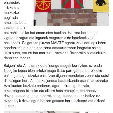
erraldoiek
irrizko eta
malkozko
begirada
amultsua bota
zidaten, eta irri
bat nahiz malko bat eman nien bueltan. Harrera beroa egin
ziguten ezagun eta lagunek mugaren alde batekoek zein
bestekoek. Baigorriko plazan MAIATZ agertu zitzaidan apirilaren
hondarrean eta ene aita zena amaiurtarraren biografia salgai
ikusi nuen, eta irri bat marraztu zitzaidan Baigorriko pilotalekuko
dantzariei begira.
Baigorri eta Amaiur ez dute inongo mugek bereizten, ez bada
Izpegiko lepoa bien arteko muga fisiko paregabea, bereizteko
baino gehiago lotzeko balio izan diguna mendetan zehar eta eutsi
diezaiogun hori. Amaiurko jendea hauteskunde espainiarretarako
Azpilkuetan bozkatu ondoren, agertu ziren, gu bezala,
elkarrengana biltzeko eta elkarri hats emateko, eta ahantz
dezagun ez duguna eta bereizten gaituena, eta ez baikor ez
ezkor atxik diezaiogun batzen gaituen horri: eskuara eta eskual
kultura.