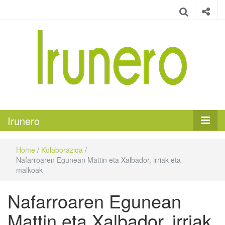
Irunero
Irungo euskarazko aldizkaria
Irunero
Home
/
Kolaborazioa
/
Nafarroaren Egunean Mattin eta Xalbador, irriak eta
malkoak
Nafarroaren Egunean
Mattin eta Xalbador, irriak