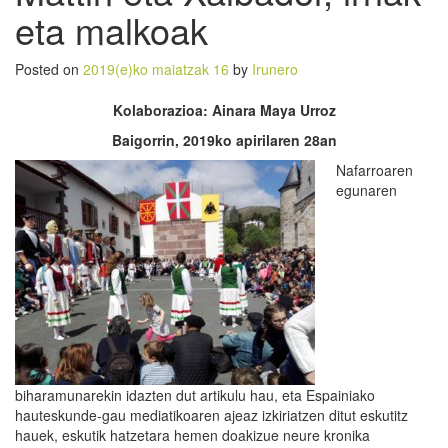
eta malkoak
Posted on
2019(e)ko maiatzak 16
by
Irunero
Kolaborazioa: Ainara Maya Urroz
Baigorrin, 2019ko apirilaren 28an
Nafarroaren
egunaren
biharamunarekin idazten dut artikulu hau, eta Espainiako
hauteskunde-gau mediatikoaren ajeaz izkiriatzen ditut eskutitz
hauek, eskutik hatzetara hemen doakizue neure kronika