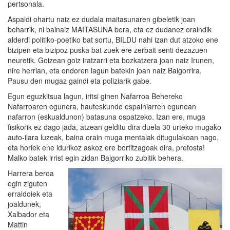
pertsonala.
Aspaldi ohartu naiz ez dudala maitasunaren gibeletik joan
beharrik, ni bainaiz MAITASUNA bera, eta ez dudanez oraindik
alderdi politiko-poetiko bat sortu, BILDU nahi izan dut atzoko ene
bizipen eta bizipoz puska bat zuek ere zerbait senti dezazuen
neuretik. Goizean goiz iratzarri eta bozkatzera joan naiz Irunen,
nire herrian, eta ondoren lagun batekin joan naiz Baigorrira,
Pausu den mugaz gaindi eta poliziarik gabe.
Egun eguzkitsua lagun, iritsi ginen Nafarroa Behereko
Nafarroaren egunera, hauteskunde espainiarren egunean
nafarron (eskualdunon) batasuna ospatzeko. Izan ere, muga
fisikorik ez dago jada, atzean gelditu dira duela 30 urteko mugako
auto-ilara luzeak, baina orain muga mentalak ditugulakoan nago,
eta horiek ene idurikoz askoz ere bortitzagoak dira, prefosta!
Malko batek irrist egin zidan Baigorriko zubitik behera.
Harrera beroa
egin ziguten
erraldoiek eta
joaldunek,
Xalbador eta
Mattin