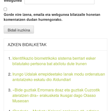
Webgunea
Gorde nire izena, emaila eta webgunea bilatzaile honetan
komentatzen dudan hurrengorako.
AZKEN BIDALKETAK
Identifikazio biometrikoko sistema berriari esker
bilatutako pertsona bat atxilotu dute Irunen
Irungo Udalak errepideetako lanak modu ordenatuan
antolatzeko eskatu dio Aldundiari
«Bide guztiak Erromara doaz eta guztiak Cuzcotik
ateratzen dira» erakusketa ikusgai dago Oiasso
Museoan