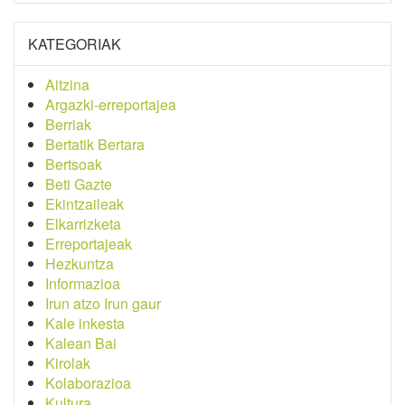
KATEGORIAK
Aitzina
Argazki-erreportajea
Berriak
Bertatik Bertara
Bertsoak
Beti Gazte
Ekintzaileak
Elkarrizketa
Erreportajeak
Hezkuntza
Informazioa
Irun atzo Irun gaur
Kale inkesta
Kalean Bai
Kirolak
Kolaborazioa
Kultura