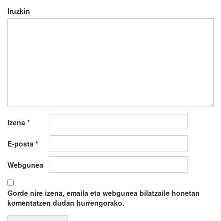
Iruzkin
Izena
*
E-posta
*
Webgunea
Gorde nire izena, emaila eta webgunea bilatzaile honetan
komentatzen dudan hurrengorako.