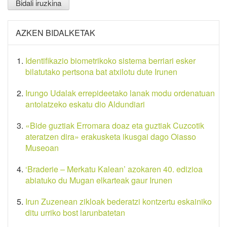
AZKEN BIDALKETAK
Identifikazio biometrikoko sistema berriari esker
bilatutako pertsona bat atxilotu dute Irunen
Irungo Udalak errepideetako lanak modu ordenatuan
antolatzeko eskatu dio Aldundiari
«Bide guztiak Erromara doaz eta guztiak Cuzcotik
ateratzen dira» erakusketa ikusgai dago Oiasso
Museoan
‘Braderie – Merkatu Kalean’ azokaren 40. edizioa
abiatuko du Mugan elkarteak gaur Irunen
Irun Zuzenean zikloak bederatzi kontzertu eskainiko
ditu urriko bost larunbatetan