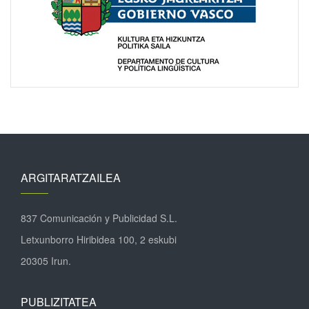
ARGITARATZAILEA
837 Comunicación y Publicidad S.L.
Letxunborro Hiribidea 100, 2 eskubi
20305 Irun.
PUBLIZITATEA