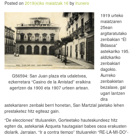
Posted on
2019(e)ko maiatzak 16
by
Irunero
1919 urteko
maiatzaren
25ean
argitaratutako
zenbakian “El
Bidasoa”
astekariko 195.
aldizkariko
zenbakiari
dagokio.
Aurreko
G56594: San Juan plaza eta udaletxea,
zenbakietan
ezkerretara “Casino de la Amistad” eraikina
bezalaxe, gai
agertzen da 1900 eta 1907 urteen artean.
ugari lantzen
dira
astekariaren zenbaki berri honetan, San Martzial jaietako lehen
prestaketez hitz egiteaz gain.
“De elecciones” tituluarekin, Gorteetako hauteskundeez hitz
egiten da, astekariak Azqueta hautagaiari babes osoa erakusten
diolarik. Jarraian, “Ir a contra tiempo” tituluarekin “RE-LA-MI-DO”-