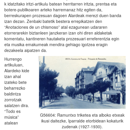
k idatzitako iritzi-artikulu batean herritarren iritzia, prentsa eta
botere-publikoaren arteko harremanaz hitz egiten da,
berreskurapen prozesuan dagoen Alardeak merezi duen banda
izan dezan. Zenbaki batetik bestera errepikatzen den
“Anotaciones de un chismoso” atal ezagunean udararen
etorrerarekin biztanleen janzkeran izan ohi diren aldaketak
komentatu, kantineren hautaketa prozesuari erreferentzia egin
eta musika emakumeak mendira gehiago igotzea eragin
dezakeela aipatzen da.
Hurrengo
artikuluan,
Alardeko kide
izan ahal
izateko bete
beharrezko
baldintza
zorrotzak
salatzen dira.
“Todo es
G56604: Ramuntxo triketea eta alboko etxeak
música”
ikusi daitezke, Iparralde etorbidean kokaturik
atalean
zudenak (1927-1930).