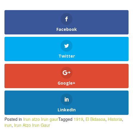
Facebook
Twitter
Google+
LinkedIn
Posted in
Irun atzo Irun gaur
Tagged
1919
,
El Bidasoa
,
Historia
,
irun
,
Irun Atzo Irun Gaur