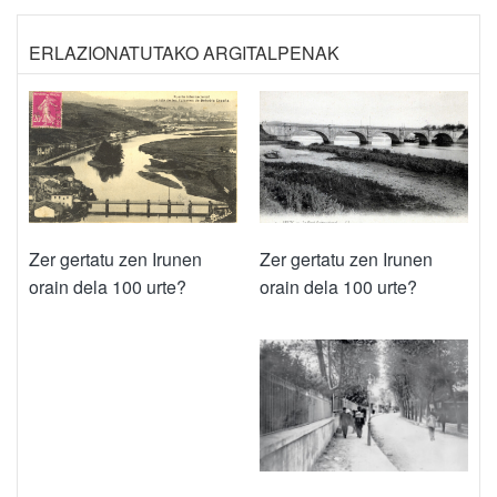
ERLAZIONATUTAKO ARGITALPENAK
Zer gertatu zen Irunen
Zer gertatu zen Irunen
orain dela 100 urte?
orain dela 100 urte?