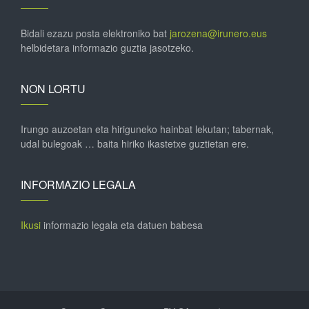
Bidali ezazu posta elektroniko bat
jarozena@irunero.eus
helbidetara informazio guztia jasotzeko.
NON LORTU
Irungo auzoetan eta hiriguneko hainbat lekutan; tabernak,
udal bulegoak … baita hiriko ikastetxe guztietan ere.
INFORMAZIO LEGALA
Ikusi
informazio legala eta datuen babesa