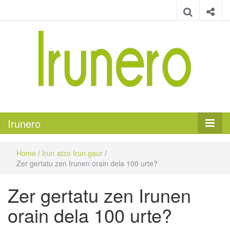
Irunero
Irungo euskarazko aldizkaria
Irunero
Home
/
Irun atzo Irun gaur
/
Zer gertatu zen Irunen orain dela 100 urte?
Zer gertatu zen Irunen
orain dela 100 urte?