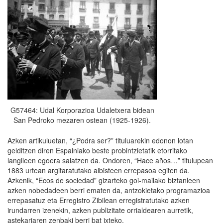
G57464: Udal Korporazioa Udaletxera bidean
San Pedroko mezaren ostean (1925-1926).
Azken artikuluetan, “¿Podra ser?” tituluarekin edonon lotan
gelditzen diren Espainiako beste probintzietatik etorritako
langileen egoera salatzen da. Ondoren, “Hace años…” titulupean
1883 urtean argitaratutako albisteen errepasoa egiten da.
Azkenik, “Ecos de sociedad” gizarteko goi-mailako biztanleen
azken nobedadeen berri ematen da, antzokietako programazioa
errepasatuz eta Erregistro Zibilean erregistratutako azken
irundarren izenekin, azken publizitate orrialdearen aurretik,
astekariaren zenbaki berri bat ixteko.