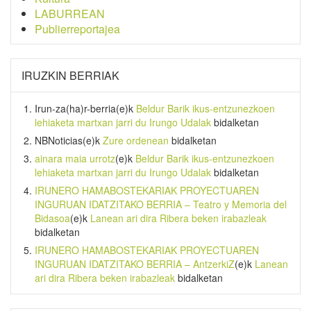
LABURREAN
Publierreportajea
IRUZKIN BERRIAK
Irun-za(ha)r-berria
(e)k
Beldur Barik ikus-entzunezkoen
lehiaketa martxan jarri du Irungo Udalak
bidalketan
NBNoticias
(e)k
Zure ordenean
bidalketan
ainara maia urrotz
(e)k
Beldur Barik ikus-entzunezkoen
lehiaketa martxan jarri du Irungo Udalak
bidalketan
IRUNERO HAMABOSTEKARIAK PROYECTUAREN
INGURUAN IDATZITAKO BERRIA – Teatro y Memoria del
Bidasoa
(e)k
Lanean ari dira Ribera beken irabazleak
bidalketan
IRUNERO HAMABOSTEKARIAK PROYECTUAREN
INGURUAN IDATZITAKO BERRIA – AntzerkiZ
(e)k
Lanean
ari dira Ribera beken irabazleak
bidalketan