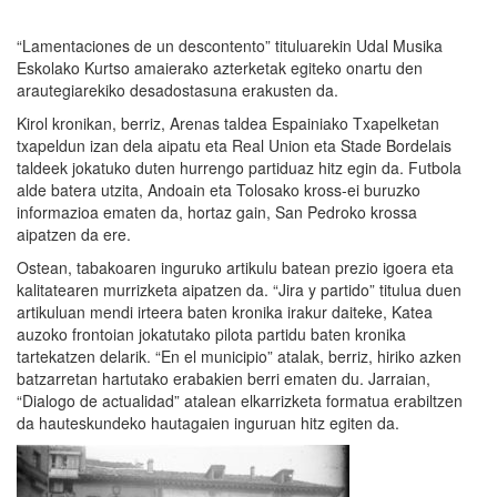
“Lamentaciones de un descontento” tituluarekin Udal Musika
Eskolako Kurtso amaierako azterketak egiteko onartu den
arautegiarekiko desadostasuna erakusten da.
Kirol kronikan, berriz, Arenas taldea Espainiako Txapelketan
txapeldun izan dela aipatu eta Real Union eta Stade Bordelais
taldeek jokatuko duten hurrengo partiduaz hitz egin da. Futbola
alde batera utzita, Andoain eta Tolosako kross-ei buruzko
informazioa ematen da, hortaz gain, San Pedroko krossa
aipatzen da ere.
Ostean, tabakoaren inguruko artikulu batean prezio igoera eta
kalitatearen murrizketa aipatzen da. “Jira y partido” titulua duen
artikuluan mendi irteera baten kronika irakur daiteke, Katea
auzoko frontoian jokatutako pilota partidu baten kronika
tartekatzen delarik. “En el municipio” atalak, berriz, hiriko azken
batzarretan hartutako erabakien berri ematen du. Jarraian,
“Dialogo de actualidad” atalean elkarrizketa formatua erabiltzen
da hauteskundeko hautagaien inguruan hitz egiten da.