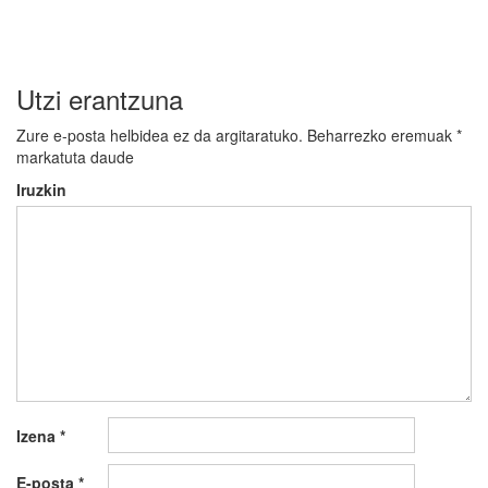
Utzi erantzuna
Zure e-posta helbidea ez da argitaratuko.
Beharrezko eremuak
*
markatuta daude
Iruzkin
Izena
*
E-posta
*