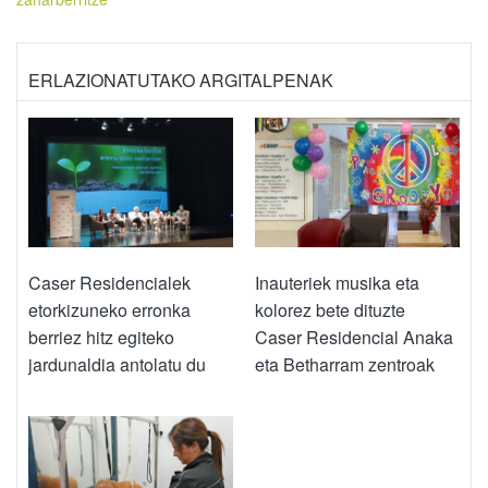
ERLAZIONATUTAKO ARGITALPENAK
Caser Residencialek
Inauteriek musika eta
etorkizuneko erronka
kolorez bete dituzte
berriez hitz egiteko
Caser Residencial Anaka
jardunaldia antolatu du
eta Betharram zentroak