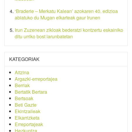
‘Braderie – Merkatu Kalean’ azokaren 40. edizioa
abiatuko du Mugan elkarteak gaur Irunen
Irun Zuzenean zikloak bederatzi kontzertu eskainiko
ditu urriko bost larunbatetan
KATEGORIAK
Aitzina
Argazki-erreportajea
Berriak
Bertatik Bertara
Bertsoak
Beti Gazte
Ekintzaileak
Elkarrizketa
Erreportajeak
Hezkuntza