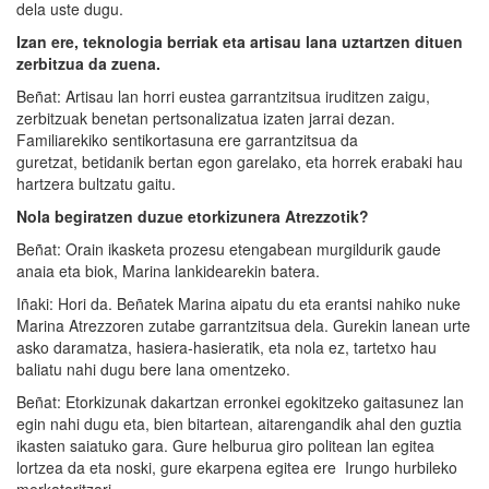
dela uste dugu.
Izan ere, teknologia berriak eta artisau lana uztartzen dituen
zerbitzua da zuena.
Beñat: Artisau lan horri eustea garrantzitsua iruditzen zaigu,
zerbitzuak benetan pertsonalizatua izaten jarrai dezan.
Familiarekiko sentikortasuna ere garrantzitsua da
guretzat, betidanik bertan egon garelako, eta horrek erabaki hau
hartzera bultzatu gaitu.
Nola begiratzen duzue etorkizunera Atrezzotik?
Beñat: Orain ikasketa prozesu etengabean murgildurik gaude
anaia eta biok, Marina lankidearekin batera.
Iñaki: Hori da. Beñatek Marina aipatu du eta erantsi nahiko nuke
Marina Atrezzoren zutabe garrantzitsua dela. Gurekin lanean urte
asko daramatza, hasiera-hasieratik, eta nola ez, tartetxo hau
baliatu nahi dugu bere lana omentzeko.
Beñat: Etorkizunak dakartzan erronkei egokitzeko gaitasunez lan
egin nahi dugu eta, bien bitartean, aitarengandik ahal den guztia
ikasten saiatuko gara. Gure helburua giro politean lan egitea
lortzea da eta noski, gure ekarpena egitea ere Irungo hurbileko