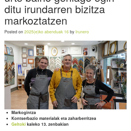
ditu irundarren bizitza
markoztatzen
Posted on
2025(e)ko abenduak 16
by
Irunero
Markogintza
Kontserbazio materialak eta zaharberritzea
Geltoki
kaleko 13. zenbakian