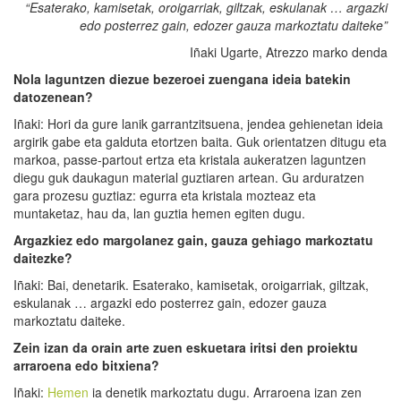
“Esaterako, kamisetak, oroigarriak, giltzak, eskulanak … argazki
edo posterrez gain, edozer gauza markoztatu daiteke”
Iñaki Ugarte, Atrezzo marko denda
Nola laguntzen di
ezue
bezero
ei
zuengana ideia batekin
datozenean?
Iñaki: Hori da gure lanik garrantzitsuena, jendea gehienetan ideia
argirik gabe eta galduta etortzen baita. Guk orientatzen ditugu eta
markoa, passe-partout ertza eta kristala aukeratzen laguntzen
diegu guk daukagun material guztiaren artean. Gu arduratzen
gara prozesu guztiaz: egurra eta kristala mozteaz eta
muntaketaz, hau da, lan guztia hemen egiten dugu.
Argazkiez edo margolanez gain, gauza gehiago markoztatu
daitezke?
Iñaki: Bai, denetarik. Esaterako, kamisetak, oroigarriak, giltzak,
eskulanak … argazki edo posterrez gain, edozer gauza
markoztatu daiteke.
Zein izan da orain arte zuen eskuetara iritsi den proiektu
arraroena edo bitxiena?
Iñaki:
Hemen
ia denetik markoztatu dugu. Arraroena izan zen