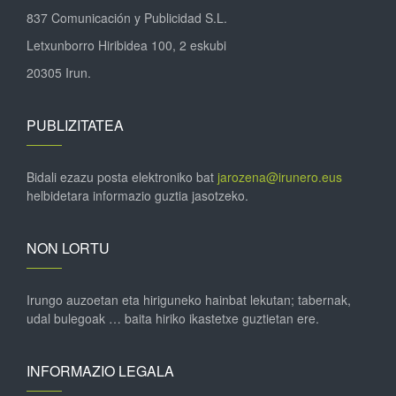
837 Comunicación y Publicidad S.L.
Letxunborro Hiribidea 100, 2 eskubi
20305 Irun.
PUBLIZITATEA
Bidali ezazu posta elektroniko bat
jarozena@irunero.eus
helbidetara informazio guztia jasotzeko.
NON LORTU
Irungo auzoetan eta hiriguneko hainbat lekutan; tabernak,
udal bulegoak … baita hiriko ikastetxe guztietan ere.
INFORMAZIO LEGALA