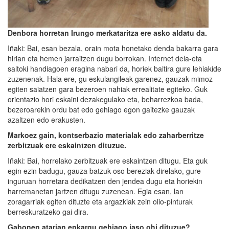
Denbora horretan Irungo merkataritza ere asko aldatu da.
Iñaki: Bai, esan bezala, orain mota honetako denda bakarra gara
hirian eta hemen jarraitzen dugu borrokan. Internet dela-eta
saltoki handiagoen eragina nabari da, horiek baitira gure lehiakide
zuzenenak. Hala ere, gu eskulangileak garenez, gauzak mimoz
egiten saiatzen gara bezeroen nahiak errealitate egiteko. Guk
orientazio hori eskaini dezakegulako eta, beharrezkoa bada,
bezeroarekin ordu bat edo gehiago egon gaitezke gauzak
azaltzen edo erakusten.
Markoez gain, kontserbazio materialak edo zaharberritze
zerbitzuak ere eskaintzen dituzue.
Iñaki: Bai, horrelako zerbitzuak ere eskaintzen ditugu. Eta guk
egin ezin badugu, gauza batzuk oso bereziak direlako, gure
inguruan horretara dedikatzen den jendea dugu eta horiekin
harremanetan jartzen ditugu zuzenean. Egia esan, lan
zoragarriak egiten dituzte eta argazkiak zein olio-pinturak
berreskuratzeko gai dira.
Gabonen atarian enkargu gehiago jaso ohi dituzue?