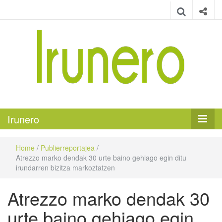
Irunero
Irungo euskarazko aldizkaria
Irunero
Home
/
Publierreportajea
/
Atrezzo marko dendak 30 urte baino gehiago egin ditu
irundarren bizitza markoztatzen
Atrezzo marko dendak 30
urte baino gehiago egin