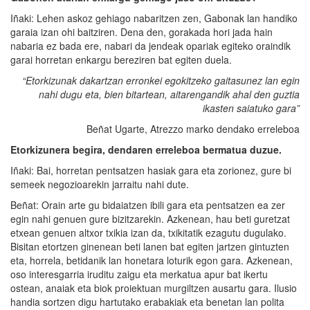
Iñaki: Lehen askoz gehiago nabaritzen zen, Gabonak lan handiko
garaia izan ohi baitziren. Dena den, gorakada hori jada hain
nabaria ez bada ere, nabari da jendeak opariak egiteko oraindik
garai horretan enkargu bereziren bat egiten duela.
“Etorkizunak dakartzan erronkei egokitzeko gaitasunez lan egin
nahi dugu eta, bien bitartean, aita
rengandik
ahal den guztia
ikasten saiat
uko gara
”
Beñat Ugarte, Atrezzo marko dendako erreleboa
Etorkizunera begira, dendaren erreleboa bermatua duzue.
Iñaki: Bai, horretan pentsatzen hasiak gara eta zorionez, gure bi
semeek negozioarekin jarraitu nahi dute.
Beñat: Orain arte gu bidaiatzen ibili gara eta pentsatzen ea zer
egin nahi genuen gure bizitzarekin. Azkenean, hau beti guretzat
etxean genuen altxor txikia izan da, txikitatik ezagutu dugulako.
Bisitan etortzen ginenean beti lanen bat egiten jartzen gintuzten
eta, horrela, betidanik lan honetara loturik egon gara. Azkenean,
oso interesgarria iruditu zaigu eta merkatua apur bat ikertu
ostean, anaiak eta biok proiektuan murgiltzen ausartu gara. Ilusio
handia sortzen digu hartutako erabakiak eta benetan lan polita