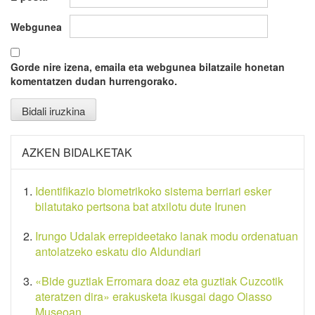
Webgunea
Gorde nire izena, emaila eta webgunea bilatzaile honetan
komentatzen dudan hurrengorako.
AZKEN BIDALKETAK
Identifikazio biometrikoko sistema berriari esker
bilatutako pertsona bat atxilotu dute Irunen
Irungo Udalak errepideetako lanak modu ordenatuan
antolatzeko eskatu dio Aldundiari
«Bide guztiak Erromara doaz eta guztiak Cuzcotik
ateratzen dira» erakusketa ikusgai dago Oiasso
Museoan