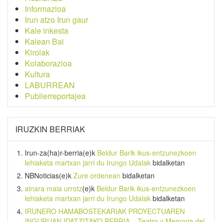
Informazioa
Irun atzo Irun gaur
Kale inkesta
Kalean Bai
Kirolak
Kolaborazioa
Kultura
LABURREAN
Publierreportajea
IRUZKIN BERRIAK
Irun-za(ha)r-berria
(e)k
Beldur Barik ikus-entzunezkoen
lehiaketa martxan jarri du Irungo Udalak
bidalketan
NBNoticias
(e)k
Zure ordenean
bidalketan
ainara maia urrotz
(e)k
Beldur Barik ikus-entzunezkoen
lehiaketa martxan jarri du Irungo Udalak
bidalketan
IRUNERO HAMABOSTEKARIAK PROYECTUAREN
INGURUAN IDATZITAKO BERRIA – Teatro y Memoria del