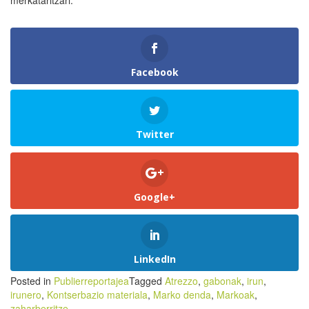
merkataritzari.
Facebook
Twitter
Google+
LinkedIn
Posted in
Publierreportajea
Tagged
Atrezzo
,
gabonak
,
irun
,
irunero
,
Kontserbazio materiala
,
Marko denda
,
Markoak
,
zaharberritze