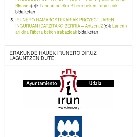
Bidasoa
(e)k
Lanean ari dira Ribera beken irabazleak
bidalketan
IRUNERO HAMABOSTEKARIAK PROYECTUAREN
INGURUAN IDATZITAKO BERRIA – AntzerkiZ
(e)k
Lanean
ari dira Ribera beken irabazleak
bidalketan
ERAKUNDE HAUEK IRUNERO DIRUZ
LAGUNTZEN DUTE: