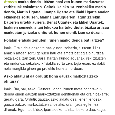
Atrezzo
marko denda 1992an hasi zen Irunen markoztatze
zerbitzuak eskaintzen. Geltoki kaleko 13. zenbakiko marko
denda, Martin Ugarte, Juanpe Ugarte et
a Iñaki Ugarte anaien
ekimenez sortu zen, Marina Larruquerten laguntzarekin.
Datorren urtetik aurrera, Beñat Ugartek eta Mikel Ugartek,
Iñakiren semeek, aitari lekukoa hartuko diote, bizitza artisau
markoetan jartzeko ohiturak Irunen etenik izan ez dezan.
Nolatan erabaki zenuten Irunen marko denda bat jartzea?
Iñaki: Orain dela dezente hasi ginen, zehazki, 1992an. Hiru
anaien artean sortu genuen hau eta amets bat egia bihurtzea
bezalakoa izan zen. Garai hartan Irungo aduanak ireki zituzten
eta ondorioz, sekulako krisialdia sortu zen. Egia esan, ez dakit
nola murgildu ginen gu proiektu honetan orduan.
Asko aldatu al da ordutik hona
gauzak markoztatzeko
ohitura?
Iñaki: Bai, bai, asko. Gainera, lehen Irunen mota honetako 5
denda ginen gauzak markoztatzen genituenak eta orain bakarrik
geratu gara. Ordutik gauzak asko aldatu dira, lehen jendeak
gauza batzuk markoztatzen zituelako, orain jada egiten ez
direnak. Egun, adibidez, iparraldeko hainbat bezero dauzkagu.