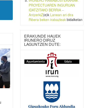
IRUNERO HAMABOSTEKARIAK
PROYECTUAREN INGURUAN
IDATZITAKO BERRIA –
AntzerkiZ
(e)k
Lanean ari dira
Ribera beken irabazleak
bidalketan
ERAKUNDE HAUEK
IRUNERO DIRUZ
LAGUNTZEN DUTE:
u