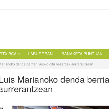
RTXIBOA
LABURREAN
BANAKETA PUNTUAK
Marianoko denda berrian jasoko ditu bezeroak aurrerantzean
Luis Marianoko denda berri
 aurrerantzean
ia