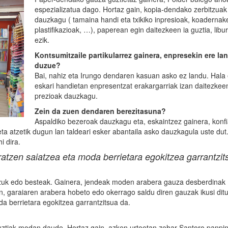
espezializatua dago. Hortaz gain, kopia-dendako zerbitzuak
dauzkagu ( tamaina handi eta txikiko inpresioak, koadernak
plastifikazioak, …), paperean egin daitezkeen ia guztia, libu
ezik.
Kontsumitzaile partikularrez gainera, enpresekin ere lan
duzue?
Bai, nahiz eta Irungo dendaren kasuan asko ez landu. Hala 
eskari handietan enpresentzat erakargarriak izan daitezkee
prezioak dauzkagu.
Zein da zuen dendaren berezitasuna?
Aspaldiko bezeroak dauzkagu eta, eskaintzez gainera, konf
a atzetik dugun lan taldeari esker abantaila asko dauzkagula uste dut
i dira.
atzen saiatzea eta moda berrietara egokitzea garrantzit
tzuk edo besteak. Gainera, jendeak moden arabera gauza desberdinak
, garaiaren arabera hobeto edo okerrago saldu diren gauzak ikusi dit
a berrietara egokitzea garrantzitsua da.
tiak modan daude. Hortaz gain, azken urteetan zehar Santoro panpin