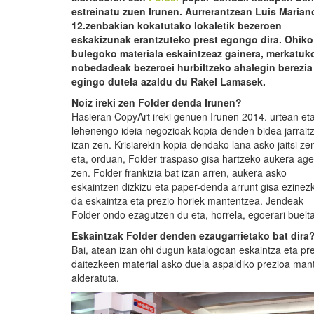
estreinatu zuen Irunen. Aurrerantzean Luis Maria
12.zenbakian kokatutako lokaletik bezeroen
eskakizunak erantzuteko prest egongo dira. Ohiko
bulegoko materiala eskaintzeaz gainera, merkatuk
nobedadeak bezeroei hurbiltzeko ahalegin berezia
egingo dutela azaldu du Rakel Lamasek.
Noiz ireki zen Folder denda Irunen?
Hasieran CopyArt ireki genuen Irunen 2014. urtean et
lehenengo ideia negozioak kopia-denden bidea jarrait
izan zen. Krisiarekin kopia-dendako lana asko jaitsi ze
eta, orduan, Folder traspaso gisa hartzeko aukera age
zen. Folder frankizia bat izan arren, aukera asko
eskaintzen dizkizu eta paper-denda arrunt gisa ezinez
da eskaintza eta prezio horiek mantentzea. Jendeak
Folder ondo ezagutzen du eta, horrela, egoerari buelt
Eskaintzak Folder denden ezaugarrietako bat dira
Bai, atean izan ohi dugun katalogoan eskaintza eta pre
daitezkeen material asko duela aspaldiko prezioa man
alderatuta.