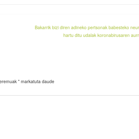
Bakarrik bizi diren adineko pertsonak babesteko neur
hartu ditu udalak koronabirusaren aur
 eremuak
*
markatuta daude