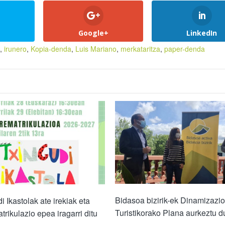
Google+
LinkedIn
,
irunero
,
Kopia-denda
,
Luis Mariano
,
merkataritza
,
paper-denda
Bidasoa bizirik-ek Dinamizazio
i Ikastolak ate irekiak eta
Turistikorako Plana aurkeztu d
trikulazio epea iragarri ditu