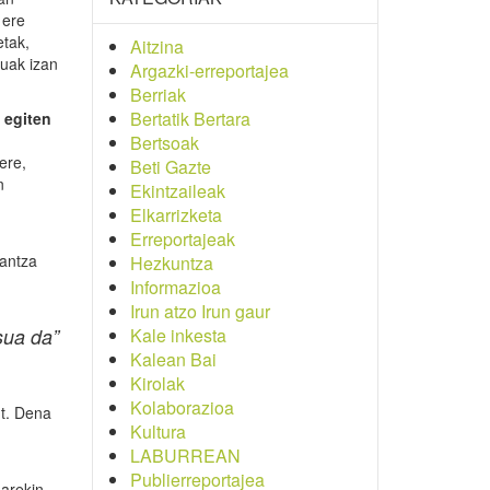
 ere
etak,
Aitzina
ruak izan
Argazki-erreportajea
Berriak
Bertatik Bertara
 egiten
Bertsoak
ere,
Beti Gazte
n
Ekintzaileak
Elkarrizketa
Erreportajeak
iantza
Hezkuntza
.
Informazioa
Irun atzo Irun gaur
sua da”
Kale inkesta
Kalean Bai
Kirolak
Kolaborazioa
ut. Dena
Kultura
LABURREAN
Publierreportajea
arekin