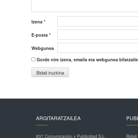
Izena
*
E-posta
*
Webgunea
Gorde nire izena, emaila eta webgunea bilatza
ARGITARATZAILEA
PUBL
837 Comunicación y Publicidad S.L.
Bidali