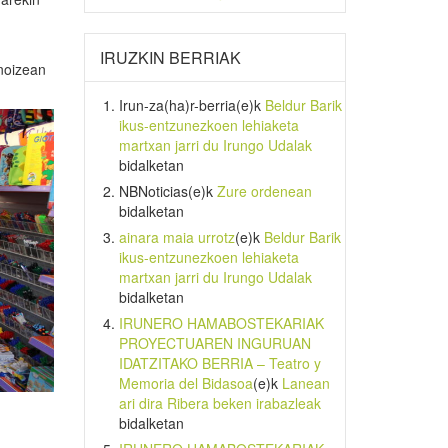
IRUZKIN BERRIAK
noizean
Irun-za(ha)r-berria
(e)k
Beldur Barik
ikus-entzunezkoen lehiaketa
martxan jarri du Irungo Udalak
bidalketan
NBNoticias
(e)k
Zure ordenean
bidalketan
ainara maia urrotz
(e)k
Beldur Barik
ikus-entzunezkoen lehiaketa
martxan jarri du Irungo Udalak
bidalketan
IRUNERO HAMABOSTEKARIAK
PROYECTUAREN INGURUAN
IDATZITAKO BERRIA – Teatro y
Memoria del Bidasoa
(e)k
Lanean
ari dira Ribera beken irabazleak
bidalketan