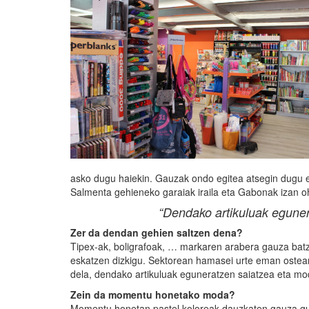
asko dugu haiekin. Gauzak ondo egitea atsegin dugu et
Salmenta gehieneko garaiak iraila eta Gabonak izan oh
“Dendako artikuluak eguner
Zer da dendan gehien saltzen dena?
Tipex-ak, boligrafoak, … markaren arabera gauza ba
eskatzen dizkigu. Sektorean hamasei urte eman ostean
dela, dendako artikuluak eguneratzen saiatzea eta mod
Zein da momentu honetako moda?
Momentu honetan pastel koloreak dauzkaten gauza guz