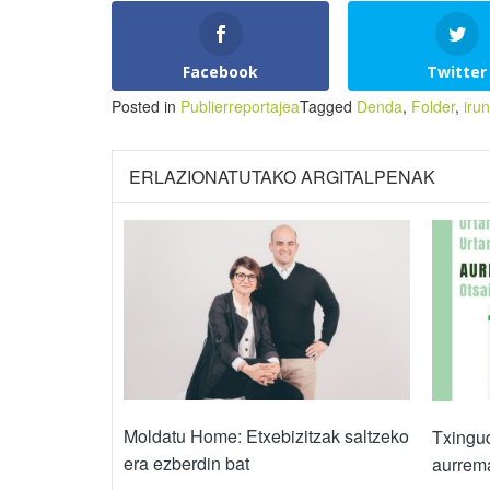
Facebook
Twitter
Posted in
Publierreportajea
Tagged
Denda
,
Folder
,
irun
ERLAZIONATUTAKO ARGITALPENAK
Moldatu Home: Etxebizitzak saltzeko
Txingud
era ezberdin bat
aurrema