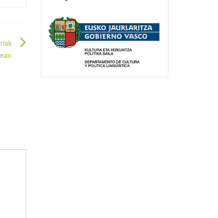
riak
rean