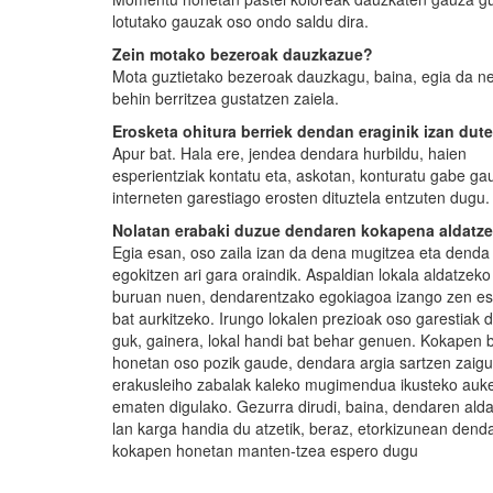
lotutako gauzak oso ondo saldu dira.
Zein motako bezeroak dauzkazue?
Mota guztietako bezeroak dauzkagu, baina, egia da ne
behin berritzea gustatzen zaiela.
Erosketa ohitura berriek dendan eraginik izan dut
Apur bat. Hala ere, jendea dendara hurbildu, haien
esperientziak kontatu eta, askotan, konturatu gabe ga
interneten garestiago erosten dituztela entzuten dugu.
Nolatan erabaki duzue dendaren kokapena aldatz
Egia esan, oso zaila izan da dena mugitzea eta denda 
egokitzen ari gara oraindik. Aspaldian lokala aldatzeko
buruan nuen, dendarentzako egokiagoa izango zen es
bat aurkitzeko. Irungo lokalen prezioak oso garestiak d
guk, gainera, lokal handi bat behar genuen. Kokapen b
honetan oso pozik gaude, dendara argia sartzen zaigu
erakusleiho zabalak kaleko mugimendua ikusteko auk
ematen digulako. Gezurra dirudi, baina, dendaren ald
lan karga handia du atzetik, beraz, etorkizunean dend
kokapen honetan manten-tzea espero dugu