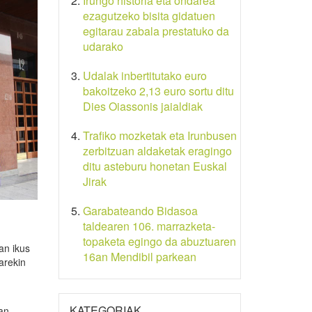
Irungo historia eta ondarea
ezagutzeko bisita gidatuen
egitarau zabala prestatuko da
udarako
Udalak inbertitutako euro
bakoitzeko 2,13 euro sortu ditu
Dies Oiassonis jaialdiak
Trafiko mozketak eta Irunbusen
zerbitzuan aldaketak eragingo
ditu asteburu honetan Euskal
Jirak
Garabateando Bidasoa
taldearen 106. marrazketa-
topaketa egingo da abuztuaren
an ikus
16an Mendibil parkean
arekin
KATEGORIAK
an