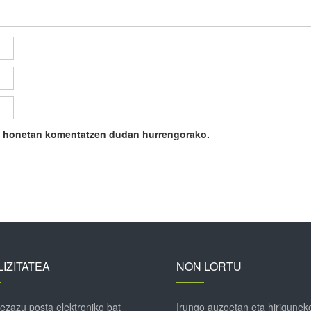
ile honetan komentatzen dudan hurrengorako.
IZITATEA
NON LORTU
 ezazu posta elektroniko bat
Irungo auzoetan eta hirigunek