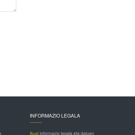
INFORMAZIO LEGALA
o
Ikusi
informazio legala eta datuen