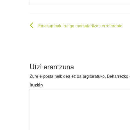
Bidalketetan
Emakumeak Irungo merkataritzan erreferente
zehar
nabigatu
Utzi erantzuna
Zure e-posta helbidea ez da argitaratuko.
Beharrezko
Iruzkin