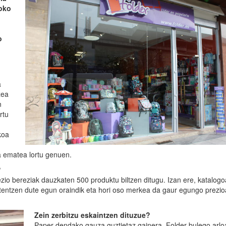
noko
o
a
zea
n
rtu
koa
a ematea lortu genuen.
?
zio bereziak dauzkaten 500 produktu biltzen ditugu. Izan ere, katalogo
tentzen dute egun oraindik eta hori oso merkea da gaur egungo prezio
Zein zerbitzu eskaintzen dituzue?
Paper-dendako gauza guztietaz gainera, Folder bulego arlo