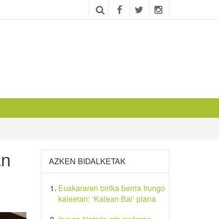
an
AZKEN BIDALKETAK
Euskararen birika berria Irungo
kaleetan: ‘Kalean Bai’ plana