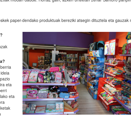
skek paper-dendako produktuak bereziki atsegin dituztela eta gauzak 
e?
uzak
ea?
berria
 ideia
pazio
ira eta
erri
lako eta
era
aketak
a