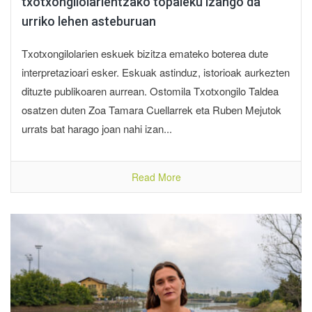
txotxongilolarientzako topaleku izango da
urriko lehen asteburuan
Txotxongilolarien eskuek bizitza emateko boterea dute
interpretazioari esker. Eskuak astinduz, istorioak aurkezten
dituzte publikoaren aurrean. Ostomila Txotxongilo Taldea
osatzen duten Zoa Tamara Cuellarrek eta Ruben Mejutok
urrats bat harago joan nahi izan...
Read More