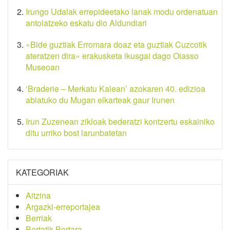
Irungo Udalak errepideetako lanak modu ordenatuan
antolatzeko eskatu dio Aldundiari
«Bide guztiak Erromara doaz eta guztiak Cuzcotik
ateratzen dira» erakusketa ikusgai dago Oiasso
Museoan
‘Braderie – Merkatu Kalean’ azokaren 40. edizioa
abiatuko du Mugan elkarteak gaur Irunen
Irun Zuzenean zikloak bederatzi kontzertu eskainiko
ditu urriko bost larunbatetan
KATEGORIAK
Aitzina
Argazki-erreportajea
Berriak
Bertatik Bertara