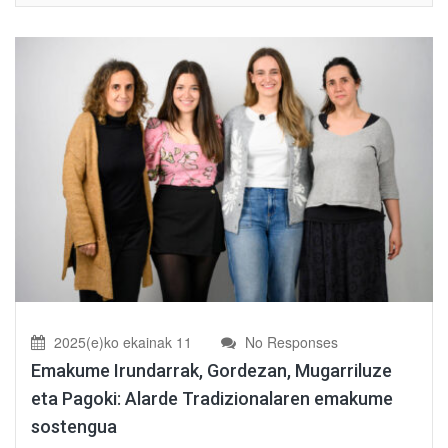
2025(e)ko ekainak 11
No Responses
Emakume Irundarrak, Gordezan, Mugarriluze
eta Pagoki: Alarde Tradizionalaren emakume
sostengua