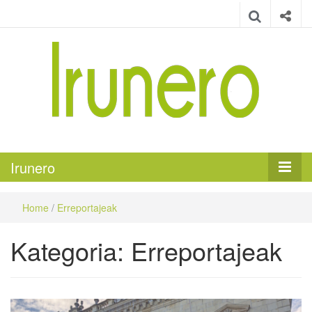
Irunero
Irungo euskarazko aldizkaria
Irunero
Home
/
Erreportajeak
Kategoria:
Erreportajeak