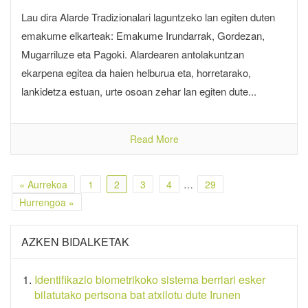
Lau dira Alarde Tradizionalari laguntzeko lan egiten duten
emakume elkarteak: Emakume Irundarrak, Gordezan,
Mugarriluze eta Pagoki. Alardearen antolakuntzan
ekarpena egitea da haien helburua eta, horretarako,
lankidetza estuan, urte osoan zehar lan egiten dute...
Read More
« Aurrekoa
1
2
3
4
…
29
Hurrengoa »
AZKEN BIDALKETAK
Identifikazio biometrikoko sistema berriari esker
bilatutako pertsona bat atxilotu dute Irunen