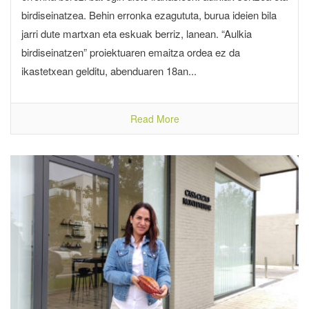
birdiseinatzea. Behin erronka ezagututa, burua ideien bila
jarri dute martxan eta eskuak berriz, lanean. “Aulkia
birdiseinatzen” proiektuaren emaitza ordea ez da
ikastetxean gelditu, abenduaren 18an...
Read More