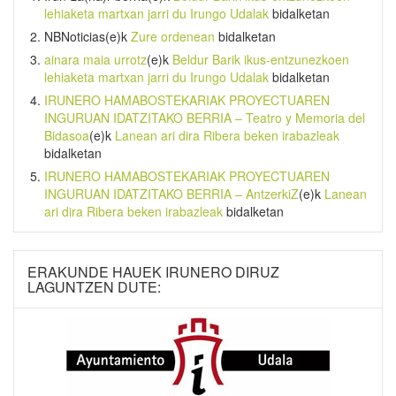
lehiaketa martxan jarri du Irungo Udalak
bidalketan
NBNoticias
(e)k
Zure ordenean
bidalketan
ainara maia urrotz
(e)k
Beldur Barik ikus-entzunezkoen
lehiaketa martxan jarri du Irungo Udalak
bidalketan
IRUNERO HAMABOSTEKARIAK PROYECTUAREN
INGURUAN IDATZITAKO BERRIA – Teatro y Memoria del
Bidasoa
(e)k
Lanean ari dira Ribera beken irabazleak
bidalketan
IRUNERO HAMABOSTEKARIAK PROYECTUAREN
INGURUAN IDATZITAKO BERRIA – AntzerkiZ
(e)k
Lanean
ari dira Ribera beken irabazleak
bidalketan
ERAKUNDE HAUEK IRUNERO DIRUZ
LAGUNTZEN DUTE: