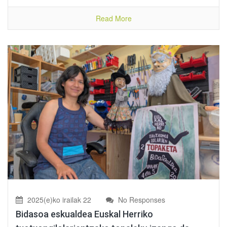
Read More
2025(e)ko irailak 22
No Responses
Bidasoa eskualdea Euskal Herriko