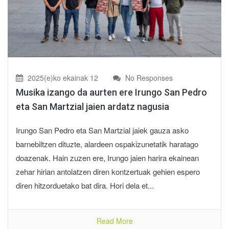
2025(e)ko ekainak 12
No Responses
Musika izango da aurten ere Irungo San Pedro
eta San Martzial jaien ardatz nagusia
Irungo San Pedro eta San Martzial jaiek gauza asko
barnebiltzen dituzte, alardeen ospakizunetatik haratago
doazenak. Hain zuzen ere, Irungo jaien harira ekainean
zehar hirian antolatzen diren kontzertuak gehien espero
diren hitzorduetako bat dira. Hori dela et...
Read More