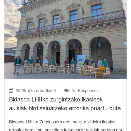
2026(e)ko urtarrilak 5
No Responses
Bidasoa LHIIko zurgintzako ikasleek
aulkiak birdiseinatzeko erronka onartu dute
Bidasoa LHIIko Zurgintzako erdi mailako zikloko ikasleei
erronka berezi bat egin diete irakasleek: aulkiak sortzea eta