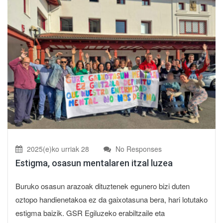
2025(e)ko urriak 28
No Responses
Estigma, osasun mentalaren itzal luzea
Buruko osasun arazoak dituztenek egunero bizi duten
oztopo handienetakoa ez da gaixotasuna bera, hari lotutako
estigma baizik. GSR Egiluzeko erabiltzaile eta