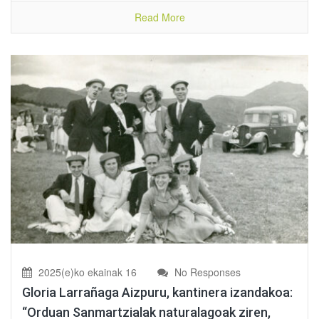
Read More
2025(e)ko ekainak 16
No Responses
Gloria Larrañaga Aizpuru, kantinera izandakoa:
“Orduan Sanmartzialak naturalagoak ziren,