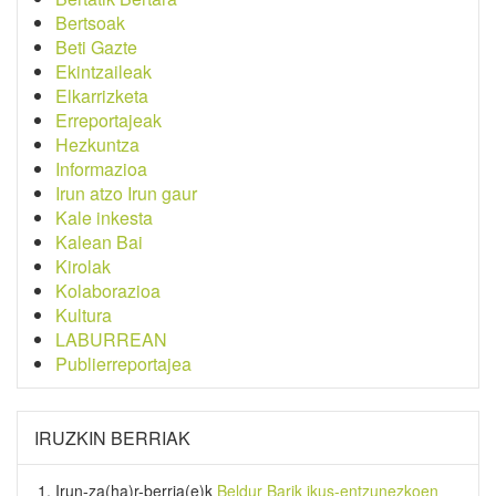
Bertsoak
Beti Gazte
Ekintzaileak
Elkarrizketa
Erreportajeak
Hezkuntza
Informazioa
Irun atzo Irun gaur
Kale inkesta
Kalean Bai
Kirolak
Kolaborazioa
Kultura
LABURREAN
Publierreportajea
IRUZKIN BERRIAK
Irun-za(ha)r-berria
(e)k
Beldur Barik ikus-entzunezkoen