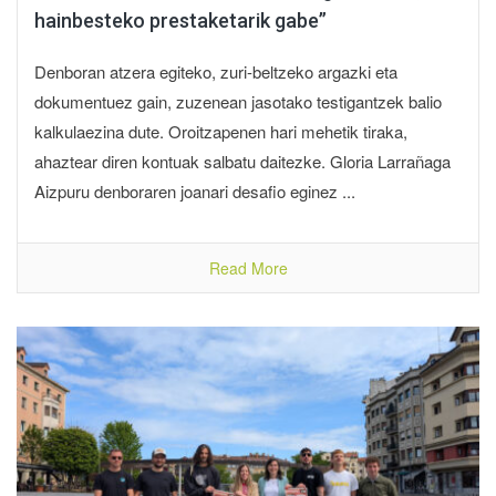
hainbesteko prestaketarik gabe”
Denboran atzera egiteko, zuri-beltzeko argazki eta
dokumentuez gain, zuzenean jasotako testigantzek balio
kalkulaezina dute. Oroitzapenen hari mehetik tiraka,
ahaztear diren kontuak salbatu daitezke. Gloria Larrañaga
Aizpuru denboraren joanari desafio eginez ...
Read More