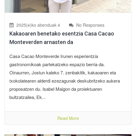
2025(e)ko abenduak 4
No Responses
Kakaoaren benetako esentzia Casa Cacao
Monteverden arnasten da
Casa Cacao Monteverde Irunen esperientzia
gastronomikoak partekatzeko espazio berria da.
Oinaurren, Jostun kaleko 7. zenbakitik, kakaoaren eta
txokolatearen alderdi ezezagunak deskubritzeko aukera
proposatzen du. Isabel Maigon da proiektuaren
bultzatzailea, Ek...
Read More