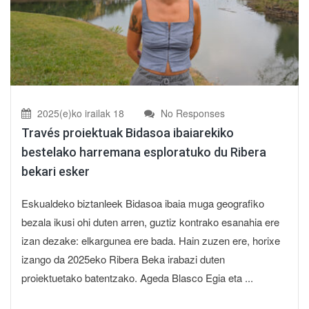
2025(e)ko irailak 18
No Responses
Través proiektuak Bidasoa ibaiarekiko
bestelako harremana esploratuko du Ribera
bekari esker
Eskualdeko biztanleek Bidasoa ibaia muga geografiko
bezala ikusi ohi duten arren, guztiz kontrako esanahia ere
izan dezake: elkargunea ere bada. Hain zuzen ere, horixe
izango da 2025eko Ribera Beka irabazi duten
proiektuetako batentzako. Ageda Blasco Egia eta ...