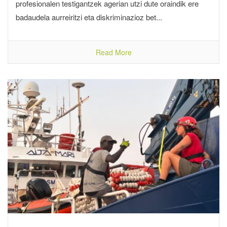
profesionalen testigantzek agerian utzi dute oraindik ere
badaudela aurreiritzi eta diskriminazioz bet...
Read More