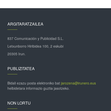
ARGITARATZAILEA
837 Comunicación y Publicidad S.L.
Letxunborro Hiribidea 100, 2 eskubi
20305 Irun.
PUBLIZITATEA
Bidali ezazu posta elektroniko bat
jarozena@irunero.eus
helbidetara informazio guztia jasotzeko.
NON LORTU