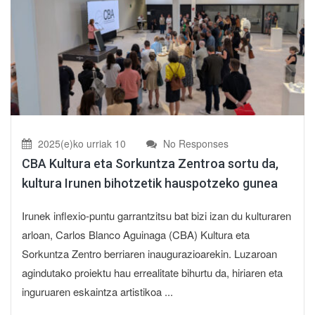
2025(e)ko urriak 10
No Responses
CBA Kultura eta Sorkuntza Zentroa sortu da,
kultura Irunen bihotzetik hauspotzeko gunea
Irunek inflexio-puntu garrantzitsu bat bizi izan du kulturaren
arloan, Carlos Blanco Aguinaga (CBA) Kultura eta
Sorkuntza Zentro berriaren inaugurazioarekin. Luzaroan
agindutako proiektu hau errealitate bihurtu da, hiriaren eta
inguruaren eskaintza artistikoa ...